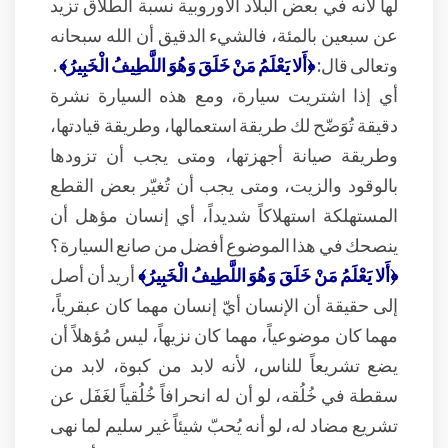
لها لأنه في بعض البلاد الأوروبية نسبة الطلاق تزيد
عن سبعين بالمئة، فالشيء الدقيق أن الله سبحانه
وتعالى قال:
﴿أَلا يَعْلَمُ مَنْ خَلَقَ وَهُوَ اللَّطِيفُ الْخَبِيرُ﴾
.
أي إذا اشتريت سيارة، ومع هذه السيارة نشرة
دقيقة تُوَضّح لك طريقة استعمالها، وطريقة قيادتها،
وطريقة صيانة أجهزتها، ومتى يجب أن تزودها
بالوقود والزيت، ومتى يجب أن تُغيّر بعض القطع
المستهلكة استهلاكاً شديداً، أي إنسان مؤهل أن
ينصحك في هذا الموضوع أفضل من صانع السيارة؟
﴿أَلا يَعْلَمُ مَنْ خَلَقَ وَهُوَ اللَّطِيفُ الْخَبِيرُ﴾
أريد أن أصل
إلى حقيقة أن الإنسان أيّ إنسان مهما كان عبقرياً،
مهما كان موضوعياً، مهما كان نزيهاً، ليس مُؤهلاً أن
يضع تشريعاً للناس، لأنه لابد من كبوة، لابد من
سقطة في خُلُقه، لو أن له انحرافاً خُلُقياً لغَفَل عن
تشريع مضاد له، لو أنه يُحبّ شيئاً غير سليم لما نهى