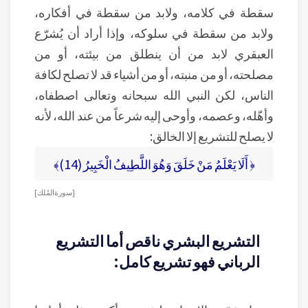
سقطة في كلامه، ولابد من سقطة في أفكاره،
ولابد من سقطة في سلوكه، وإذا أراد أن يُشرّع
العبقري لابد من أن ينطلق من بيئته، أو من
مصلحته، أو من منبته، أو من أشياء قد لا تصلح لكافة
الناس، لكن النبي الله سبحانه وتعالى اصطفاه،
وأهّله، وعصمه، وأوحى إليه شرعاً من عند الله، لأنه
لا يصلح للتشريع إلا الخالق:
﴿ أَلَا يَعْلَمُ مَنْ خَلَقَ وَهُوَ اللَّطِيفُ الْخَبِيرُ (14)﴾
[ سورة المُلك ]
التشريع البشري ناقص أما التشريع
الرباني فهو تشريع كامل: