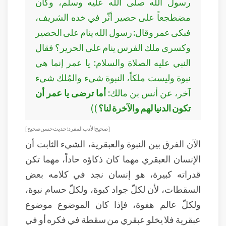
رسول الله صلى الله عليه وسلم، وكان
مضطجعاً على حصير أثّر في خده الشريف،
فبكى عمر وقال: رسول الله ينام على الحصير
وكسرى ملك الفرس ينام على الحرير؟ فقال
النبي عليه الصلاة والسلام: يا عمر إنما هي
نبوة وليست ملكاً، النبوة شيء والمُلك شيء
آخر، عن أنس بن مالك:
أما ترضى يا عمر أن
تكون الدنيا لهم والآخرة لنا؟
))
[ صحيح الأدب المفرد: حديث حسن صحيح ]
الآن الفرق بين النبوة والعبقرية، الشيء الثابت أن
الإنسان العبقري مهما كان ذكاؤه حاداً، مهما تكن
قدراته كبيرة، هو إنسان نجد في كلامه بعض
السقطات، لأن لكلّ جواد كبوة، ولكلّ حسام نبوة،
ولكلّ عالم هفوة، فإذا كان الموضوع موضوع
عبقرية فلا يخلو عبقري من سقطة في فكره أو في