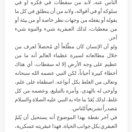
الناس عنه، لابد من سقطات في فكره أو في
سلوكه أو في أقواله، ولابد من أن ينطلق في كل ما
يقوله أو يفعله من وجهات نظر خاصة أو من بيئة أو
من معطيات، لذلك العبقرية شيء والنبوة شيء
آخر.
ولو أن الإنسان كان مطّلعاً أي مُحصلاً لعرف من
خلال مطالعاته لسيرة عظماء العالم أنه ما من
عظيم على وجه الأرض إلا له سقطات، أي هناك
أخطاء كبيرة أحياناً، لكن النبي عصمه الله سبحانه
وتعالى من الغلط بكل أنواعه، اصطفاه على علم،
وأوحى له بالهدى، وأمره بالتبليغ، وعصمه من كل
غلط، لذلك يُعَدّ ما جاء به النبي عليه الصلاة والسلام
مَصدراً تشريعياً للناس.
في آخر نقطة بهذا الموضوع أنه يستحيل أن يُلمّ
العبقري بكل جوانب الحياة، فهذا عبقريته عسكرية،