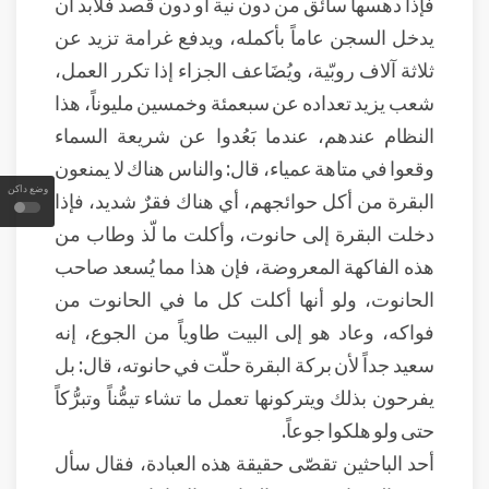
فإذا دهسها سائق من دون نية أو دون قصد فلابد أن
يدخل السجن عاماً بأكمله، ويدفع غرامة تزيد عن
ثلاثة آلاف روبّية، ويُضَاعف الجزاء إذا تكرر العمل،
شعب يزيد تعداده عن سبعمئة وخمسين مليوناً، هذا
النظام عندهم، عندما بَعُدوا عن شريعة السماء
وقعوا في متاهة عمياء، قال: والناس هناك لا يمنعون
وضع داكن
البقرة من أكل حوائجهم، أي هناك فقرٌ شديد، فإذا
دخلت البقرة إلى حانوت، وأكلت ما لّذ وطاب من
هذه الفاكهة المعروضة، فإن هذا مما يُسعد صاحب
الحانوت، ولو أنها أكلت كل ما في الحانوت من
فواكه، وعاد هو إلى البيت طاوياً من الجوع، إنه
سعيد جداً لأن بركة البقرة حلّت في حانوته، قال: بل
يفرحون بذلك ويتركونها تعمل ما تشاء تيمُّناً وتبرُّكاً
حتى ولو هلكوا جوعاً.
أحد الباحثين تقصّى حقيقة هذه العبادة، فقال سأل