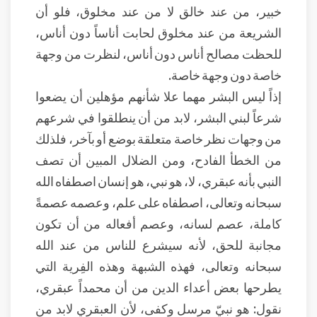
خبير، من عند خالق لا من عند مخلوق، فلو أن
الشريعة من عند مخلوق لحابت أناساً دون أناس،
للحظت مصالح أناس دون أناس، لنظرت من وجهة
خاصة دون وجهة خاصة.
إذاً ليس البشر مهما علا شأنهم مؤهلين أن يضعوا
شرعاً لبني البشر، لابد من أن ينطلقوا في شرعهم
من وجهات نظر خاصة متعلقة بوضع أو بآخر، فلذلك
من الخطأ الفادح، ومن الضلال المبين أن تصف
النبي بأنه عبقري، لا، هو نبي، هو إنسان اصطفاه الله
سبحانه وتعالى، اصطفاه على علم، وعصمه عصمةً
كاملة، عصم لسانه، وعصم أفعاله من أن تكون
مجانبة للحق، لأنه سيشرع للناس من عند الله
سبحانه وتعالى، فهذه الشبهة وهذه الفِرية التي
يطرحها بعض أعداء الدين من أن محمداً عبقري،
نقول: هو نبيّ مرسل وكفى، لأن العبقري لابد من