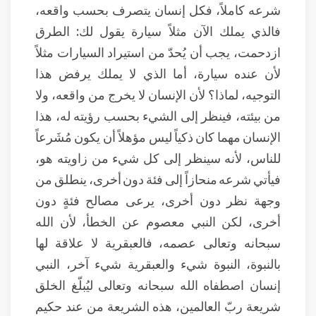
شرعه كاملاً، فكل إنسان يتصرف بحسب واقعه،
فالذي يملك الآن مثلاً سيارة يقول لك: الطرق
ازدحمت، يجب أن يُحدّ من استيراد السيارات مثلاً
لأن عنده سيارة، أما الذي لا يملك يرفض هذا
التوجيه، لماذا؟ لأن الإنسان لا يخرج من واقعه، ولا
من بيئته، فينظر إلى الشيء بحسب رؤيته له، هذا
الإنسان مهما كان ذكياً ليس مؤهلاً أن يكون مُشَرعاً
للناس، لأنه سينظر إلى كل شيء من زاويته هو،
فيأتي شرعه منحازاً إلى فئة دون أخرى، ينطلق من
وجهة نظر دون أخرى، يرعى مصالح فئةٍ دون
أخرى، لكن النبي معصوم عن الخطأ، لأن الله
سبحانه وتعالى عصمه، فالعبقرية لا علاقة لها
بالنبوة، النبوة شيء والعبقرية شيء آخر، النبي
إنسان اصطفاه الله سبحانه وتعالى ليُبلّغ الخلق
شريعة ربّ العالمين، هذه الشريعة من عند حكيم