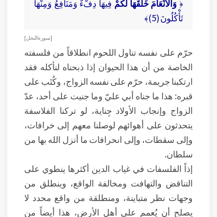
﴿
وَالْأَنْعَامَ خَلَقَهَا لَكُمْ
فِيهَا دِفْءٌ وَمَنَافِعُ وَمِنْهَا
تَأْكُلُونَ (5)﴾
[ سورة النحل ]
حرّم على نفسه تناول اللحوم انطلاقاً من فلسفته
الخاصة من أن هذا الحيوان إذا ذبحناه لنأكله فقد
ارتكبنا جريمة، حرّم على نفسه الزواج، وكُتَب على
قبره: هذا ما جناه أبي عليّ وما جنيت على أحد، عدّ
الزواج وإنجاب الأولاد جِناية، لو تركنا الفلاسفة
يتحدثون على أهوائهم لوصلنا معهم إلى خرافات،
وإلى سقطات، وإلى انحرافات ما أنزل الله بها من
سلطان.
إذاً الفلسفات في غياب الدين أكثرها ينطوي على
التناقض والتهافت ومخالفة الواقع، وينطلق من
وجهات نظر متباينة، ومنطلقة من واقع محدد لا
يصلح أن يُعمم على أهل الأرض، هذا أيضاً من