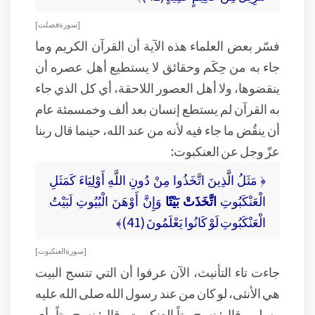
[ سورة فصلت ]
فسّر بعض العلماء هذه الآية أن القرآن الكريم وما
جاء به من حِكَم وحقائق لا يستطيع أهل عصره أن
ينقضوها، ولا أهل العصور اللاحقة، أي كل الذي جاء
به القرآن لم يستطع إنسان بعد ألف وخمسمئة عام
أن ينقُض ما جاء فيه لأنه من عند الله، حينما قال ربنا
عزّ وجل عن العنكبوت:
﴿ مَثَلُ الَّذِينَ اتَّخَذُوا مِنْ دُونِ اللَّهِ أَوْلِيَاءَ كَمَثَلِ
الْعَنْكَبُوتِ
اتَّخَذَتْ بَيْتًا
وَإِنَّ أَوْهَنَ الْبُيُوتِ لَبَيْتُ
الْعَنْكَبُوتِ لَوْ كَانُوا يَعْلَمُونَ (41)﴾
[ سورة العنكبوت ]
جاءت تاء التأنيث، الآن عرفوا أن التي تنسج البيت
هي الأنثى، لو كان من عند رسول الله صلى الله عليه
وسلم وقال: نسج بيتاً العنكبوت، قال: نسج بيتاً، أي