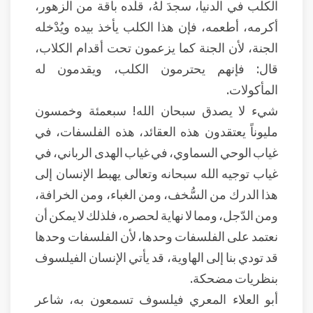
الكلب في الدنيا، سجدَ لهُ، قلّده باقة من الزهور،
أكرمه، أطعمه، فإن هذا الكلب يأخذ بيده ويُدْخله
الجنة، لأن الجنة كما يزعمون تحت أقدام الكلاب،
قال: فإنهم يحترمون الكلب، ويقدمون له
المأكولات.
شيء لا يصدق سبحان الله! سبعمئة وخمسون
مليوناً يعتقدون هذه العقائد، هذه الفلسفات، في
غياب الوحي السماوي، في غياب الهدى الرباني، في
غياب توجيه الله سبحانه وتعالى يهبط الإنسان إلى
هذا الدرك من السُّخف، ومن الغباء، ومن الخرافة،
ومن الدّجل، ومما لا نهاية لحصره، فلذلك لا يمكن أن
نعتمد على الفلسفات وحدها، لأن الفلسفات وحدها
قد تودي بنا إلى الهاوية، قد يأتي الإنسان الفيلسوف
بنظريات مضحكة.
أبو العلاء المعري فيلسوف تسمعون به، شاعر