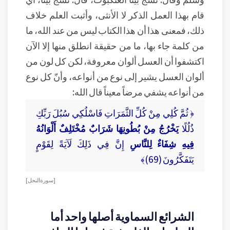
قام بهذا العمل الذكر لا الأنثى، وأثبت العلم خلاف
ذلك، فمعنى هذا أن هذا الكتاب ليس من عند الله، ما
من كلمة جاء بها، ما من حقيقة انطلق منها إلا الآن
اكتشفوا أن العسل ألوان معروفة، لكن كل لون من
ألوان العسل يشير إلى نوع من أنواعه، وأنّ كل نوع
من أنواعه يشفي مرضاً معيناً قال الله:
﴿ ثُمَّ كُلِي مِنْ كُلِّ الثَّمَرَاتِ فَاسْلُكِي سُبُلَ رَبِّكِ
ذُلُلًا
يَخْرُجُ مِنْ بُطُونِهَا شَرَابٌ مُخْتَلِفٌ أَلْوَانُهُ
فِيهِ شِفَاءٌ لِلنَّاسِ
إِنَّ فِي ذَلِكَ لَآيَةً لِقَوْمٍ
يَتَفَكَّرُونَ (69)﴾
[ سورة النحل ]
الشرائع السماوية أصلها واحد أما