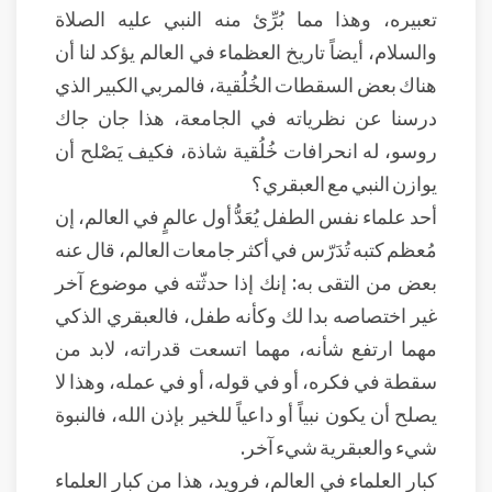
تعبيره، وهذا مما بُرِّئ منه النبي عليه الصلاة
والسلام، أيضاً تاريخ العظماء في العالم يؤكد لنا أن
هناك بعض السقطات الخُلُقية، فالمربي الكبير الذي
درسنا عن نظرياته في الجامعة، هذا جان جاك
روسو، له انحرافات خُلُقية شاذة، فكيف يَصْلح أن
يوازن النبي مع العبقري؟
أحد علماء نفس الطفل يُعَدُّ أول عالمٍ في العالم، إن
مُعظم كتبه تُدَرّس في أكثر جامعات العالم، قال عنه
بعض من التقى به: إنك إذا حدثّته في موضوع آخر
غير اختصاصه بدا لك وكأنه طفل، فالعبقري الذكي
مهما ارتفع شأنه، مهما اتسعت قدراته، لابد من
سقطة في فكره، أو في قوله، أو في عمله، وهذا لا
يصلح أن يكون نبياً أو داعياً للخير بإذن الله، فالنبوة
شيء والعبقرية شيء آخر.
كبار العلماء في العالم، فرويد، هذا من كبار العلماء