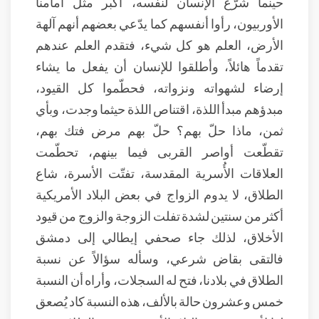
حينما شرّع الإنسان لنفسه، أكبر مثل أمامنا
الأوربيون، رأوا أنفسهم كما يدّعي بعضهم أنهم آلهة
الأرض، العلم هو كل شيء، فتقدم العلم عندهم
تقدماً هائلاً، وأطلقوا للإنسان أن يفعل ما يشاء
إرضاء لشهواته ونزواته، فحطّموا كل القيود،
مبدؤهم مبدأ اللذة، اقتناص اللذة حيثما وجدت، وبأي
ثمن، ماذا حلّ بهم؟ حلّ بهم مرض فتك بهم،
تقطّعت أواصر القربى فيما بينهم، تحطّمت
العلاقات الأُسرية المقدسة، تفتّت الأسرة، شاع
الطلاق، لا يدوم الزواج في بعض البلاد الأمريكية
أكثر من سنتين لشدة تفلت الزوجة والزوج من قيود
الأخلاق، لذلك جاء صحفي إيطالي إلى دمشق
فالتقى بقاض شرعي، وسأله سؤالاً عن نسبة
الطلاق في بلادنا، فتح له السجلات، وأراه أن النسبة
خمس وعشرون حالة بالألف، هذه النسبة كاد يُصعق