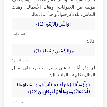
مؤلفة من الحيوانات، وهناك الأسماك، وهناك
الثعابين، الله ذكر حيواناً واحداً، قال تعالى:
﴿ وَالتِّينِ وَالزَّيْتُونِ (1)﴾
[ سورة التين ]
قال:
﴿ وَالشَّمْسِ وَضُحَاهَا (1)﴾
[ سورة الشمس ]
أي ذكر آيات لا على سبيل الحصر، على سبيل
المثال، تكلم عن الماء فقال:
﴿ وَأَرْسَلْنَا الرِّيَاحَ لَوَاقِحَ فَأَنْزَلْنَا مِنَ السَّمَاءِ مَاءً
فَأَسْقَيْنَاكُمُوهُ
وَمَا أَنْتُمْ لَهُ بِخَازِنِينَ
(22)﴾
[ سورة الحِجر ]