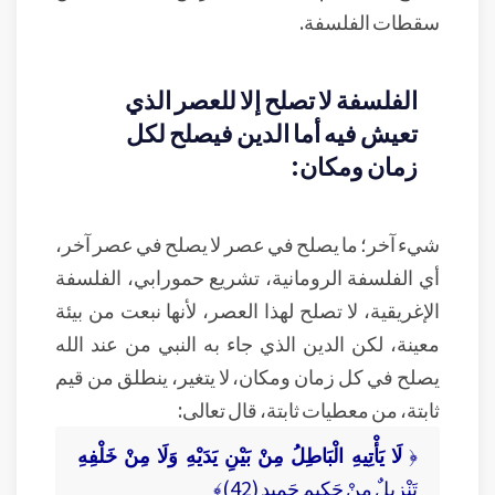
سقطات الفلسفة.
الفلسفة لا تصلح إلا للعصر الذي
تعيش فيه أما الدين فيصلح لكل
زمان ومكان:
شيء آخر؛ ما يصلح في عصر لا يصلح في عصر آخر،
أي الفلسفة الرومانية، تشريع حمورابي، الفلسفة
الإغريقية، لا تصلح لهذا العصر، لأنها نبعت من بيئة
معينة، لكن الدين الذي جاء به النبي من عند الله
يصلح في كل زمان ومكان، لا يتغير، ينطلق من قيم
ثابتة، من معطيات ثابتة، قال تعالى:
﴿
لَا يَأْتِيهِ الْبَاطِلُ مِنْ بَيْنِ يَدَيْهِ وَلَا مِنْ خَلْفِهِ
تَنْزِيلٌ مِنْ حَكِيمٍ حَمِيدٍ (42)﴾