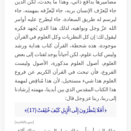
مضاميرها بدافع ذاتي، وهذا ما يحدث، لكن الدين
جاء ليُعرّف الإنسان بربه، جاء ليُعرِّفه بمهمته، جاء
ليرسم له طريق السعادة، جاء ليطرح عليه أوامر
الله عزّ وجل ونواهيه، لذلك هذا الذي يُجهد فكره
ليقول لك: إن كل النظريات وكل العلوم في القرآن
موجودة، هذه شحطة، القرآن كتاب هداية ورشد
وليس كتاب علوم، لكن أحياناً يوجد لفتات إلى بعض
العلوم، أصول العلوم مذكورة، الأصول وليست
الفروع، فأن تبحث في القرآن الكريم عن فروع
العلوم هذا شيء مستحيل، لأن هذا مُناقِض لمهمة
هذا الكتاب المقدس الذي بين أيدينا، مهمته إرشادنا
إلى ربنا، ربنا عز وجل قال:
﴿ أَفَلَا يَنْظُرُونَ إِلَى الْإِبِلِ كَيْفَ خُلِقَتْ (17)﴾
[ سورة الغاشية ]
هناك البقر أيضاً، وهناك حمار الوحش، وهناك آلاف