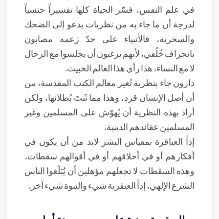
في علم النفس، فسّر الحياة كلها تفسيراً جنسياً
لدرجة أن ما جاء به من نظريات يدعو إلى الضحك
والسخرية، فالأنبياء على حدّ زعمه مصابون
بانحراف خُلُقي، لأنهم يرغبون أن يجلسوا مع الرجال
لا مع النساء، هذا رأي هذا العالم الخبيث.
دارون جاء بنظرية تُغير معالم الكتب المقدسة، من
أن أصل الإنسان قرد، وهذا مما ثَبَتَ بُطلانها، ولكن
أراد بهذه النظرية أن يُهوّش على المسلمين وغير
المسلمين عقائدهم الدينية.
إذاً العباقرة بمقياس البشر لابد من أن يكون في
أفكارهم أو في أخلاقهم أو في أقوالهم سقطات،
وهذه السقطات لا تجعلهم مؤهلين أن يُبَلّغوا الناس
الشرع الإلهي، إذاً العبقرية شيء والنبوة شيء آخر.