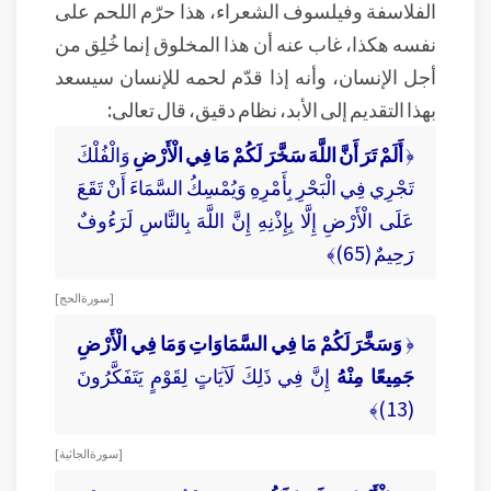
الفلاسفة وفيلسوف الشعراء، هذا حرّم اللحم على
نفسه هكذا، غاب عنه أن هذا المخلوق إنما خُلِق من
أجل الإنسان، وأنه إذا قدّم لحمه للإنسان سيسعد
بهذا التقديم إلى الأبد، نظام دقيق، قال تعالى:
﴿
أَلَمْ تَرَ أَنَّ اللَّهَ سَخَّرَ لَكُمْ مَا فِي الْأَرْضِ
وَالْفُلْكَ
تَجْرِي فِي الْبَحْرِ بِأَمْرِهِ وَيُمْسِكُ السَّمَاءَ أَنْ تَقَعَ
عَلَى الْأَرْضِ إِلَّا بِإِذْنِهِ إِنَّ اللَّهَ بِالنَّاسِ لَرَءُوفٌ
رَحِيمٌ (65)﴾
[ سورة الحج ]
﴿
وَسَخَّرَ لَكُمْ مَا فِي السَّمَاوَاتِ وَمَا فِي الْأَرْضِ
جَمِيعًا مِنْهُ
إِنَّ فِي ذَلِكَ لَآيَاتٍ لِقَوْمٍ يَتَفَكَّرُونَ
(13)﴾
[ سورة الجاثية ]