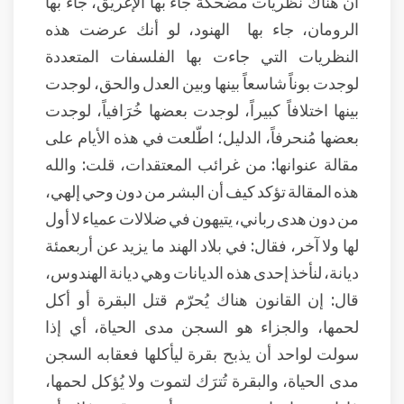
أن هناك نظريات مضحكة جاء بها الإغريق، جاء بها
الرومان، جاء بها الهنود، لو أنك عرضت هذه
النظريات التي جاءت بها الفلسفات المتعددة
لوجدت بوناً شاسعاً بينها وبين العدل والحق، لوجدت
بينها اختلافاً كبيراً، لوجدت بعضها خُرَافياً، لوجدت
بعضها مُنحرفاً، الدليل؛ اطّلعت في هذه الأيام على
مقالة عنوانها: من غرائب المعتقدات، قلت: والله
هذه المقالة تؤكد كيف أن البشر من دون وحي إلهي،
من دون هدى رباني، يتيهون في ضلالات عمياء لا أول
لها ولا آخر، فقال: في بلاد الهند ما يزيد عن أربعمئة
ديانة، لنأخذ إحدى هذه الديانات وهي ديانة الهندوس،
قال: إن القانون هناك يُحرّم قتل البقرة أو أكل
لحمها، والجزاء هو السجن مدى الحياة، أي إذا
سولت لواحد أن يذبح بقرة ليأكلها فعقابه السجن
مدى الحياة، والبقرة تُترَك لتموت ولا يُؤكل لحمها،