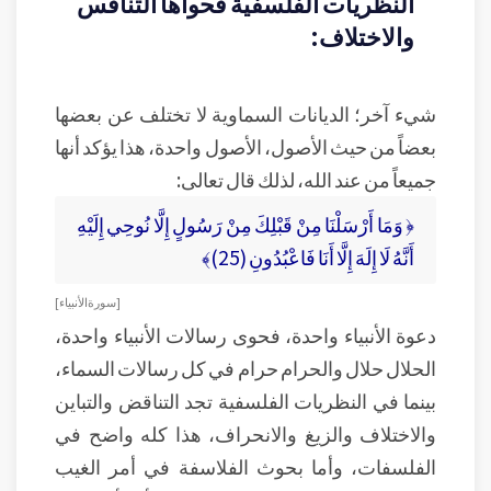
النظريات الفلسفية فحواها التنافس
والاختلاف:
شيء آخر؛ الديانات السماوية لا تختلف عن بعضها
بعضاً من حيث الأصول، الأصول واحدة، هذا يؤكد أنها
جميعاً من عند الله، لذلك قال تعالى:
﴿ وَمَا أَرْسَلْنَا مِنْ قَبْلِكَ مِنْ رَسُولٍ إِلَّا نُوحِي إِلَيْهِ
أَنَّهُ لَا إِلَهَ إِلَّا أَنَا فَاعْبُدُونِ (25)﴾
[ سورة الأنبياء ]
دعوة الأنبياء واحدة، فحوى رسالات الأنبياء واحدة،
الحلال حلال والحرام حرام في كل رسالات السماء،
بينما في النظريات الفلسفية تجد التناقض والتباين
والاختلاف والزيغ والانحراف، هذا كله واضح في
الفلسفات، وأما بحوث الفلاسفة في أمر الغيب