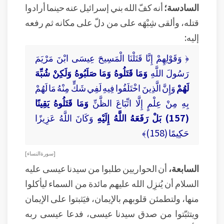
السادسة؛
أنه كفّ الله بني إسرائيل عنه حينما أرادوا
قتله، وألقى شِبْهَه على من دلّ على مكانه ثم رفعه
إليه:
﴿ وَقَوْلِهِمْ إِنَّا قَتَلْنَا الْمَسِيحَ عِيسَى ابْنَ مَرْيَمَ
رَسُولَ اللَّهِ
وَمَا قَتَلُوهُ وَمَا صَلَبُوهُ وَلَكِنْ شُبِّهَ
لَهُمْ
وَإِنَّ الَّذِينَ اخْتَلَفُوا فِيهِ لَفِي شَكٍّ مِنْهُ مَا لَهُمْ
بِهِ مِنْ عِلْمٍ إِلَّا اتِّبَاعَ الظَّنِّ
وَمَا قَتَلُوهُ يَقِينًا
(157) بَلْ رَفَعَهُ اللَّهُ إِلَيْهِ
وَكَانَ اللَّهُ عَزِيزًا
حَكِيمًا (158)﴾
[ سورة النساء ]
السابعة،
أن الحواريين طلبوا من سيدنا عيسى عليه
السلام أن يُنزِل الله عليهم مائدة من السماء ليأكلوا
منها، ولتطمئن قلوبهم بالإيمان، فيَثبتوا على الإيمان
ويتثبّتوا من صدق سيدنا عيسى، فدعا عيسى ربه