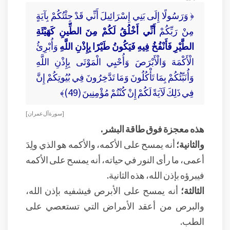
﴿ وَرَسُولًا إِلَى بَنِي إِسْرَائِيلَ أَنِّي قَدْ جِئْتُكُمْ بِآيَةٍ
مِنْ رَبِّكُمْ
أَنِّي أَخْلُقُ لَكُمْ مِنَ الطِّينِ كَهَيْئَةِ
الطَّيْرِ فَأَنْفُخُ فِيهِ فَيَكُونُ طَيْرًا بِإِذْنِ اللَّهِ
وَأُبْرِئُ
الْأَكْمَهَ وَالْأَبْرَصَ وَأُحْيِي الْمَوْتَى بِإِذْنِ اللَّهِ
وَأُنَبِّئُكُمْ بِمَا تَأْكُلُونَ وَمَا تَدَّخِرُونَ فِي بُيُوتِكُمْ إِنَّ
فِي ذَلِكَ لَآيَةً لَكُمْ إِنْ كُنْتُمْ مُؤْمِنِينَ (49)﴾
[ سورة آل عمران ]
هذه معجزة فوق طاقة البشر.
والثانية؛
أنه يمسح على الأكمه، والأكمه هو الذي ولِدَ
أعمى، ما رأى النور في حياته، أنه يمسح على الأكمه
فيبرؤه بإذن الله، هذه الثانية.
الثالثة؛
أنه يمسح على الأبرص فيشفيه بإذن الله،
والبرص من أعقد الأمراض التي تستعصي على
الطب.