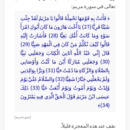
تعالى في سورة مريم:
﴿ فَأَتَتْ بِهِ قَوْمَهَا تَحْمِلُهُ قَالُوا يَا مَرْيَمُ لَقَدْ جِئْتِ
شَيْئًا فَرِيًّا (27) يَا أُخْتَ هَارُونَ مَا كَانَ أَبُوكِ امْرَأَ
سَوْءٍ وَمَا كَانَتْ أُمُّكِ بَغِيًّا (28) فَأَشَارَتْ إِلَيْهِ
قَالُوا كَيْفَ نُكَلِّمُ مَنْ كَانَ فِي الْمَهْدِ صَبِيًّا (29)
قَالَ إِنِّي عَبْدُ اللَّهِ آتَانِيَ الْكِتَابَ وَجَعَلَنِي نَبِيًّا
(30) وَجَعَلَنِي مُبَارَكًا أَيْنَ مَا كُنْتُ ‎وَأَوْصَانِي
بِالصَّلَاةِ وَالزَّكَاةِ مَا دُمْتُ حَيًّا (31) وَبَرًّا بِوَالِدَتِي
وَلَمْ يَجْعَلْنِي جَبَّارًا شَقِيًّا (32) وَالسَّلَامُ عَلَيَّ يَوْمَ
وُلِدْتُ وَيَوْمَ أَمُوتُ وَيَوْمَ أُبْعَثُ حَيًّا (33) ذَلِكَ
عيسَى ابْنُ مَرْيَمَ قَوْلَ الْحَقِّ الَّذِي فِيهِ يَمْتَرُونَ
(34)﴾
[ سورة مريم ]
نقف عند هذه المعجزة قليلاً.