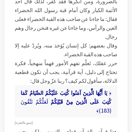
بالضرورة، ومن أنكرها فقد كفر، لذلك قال أحد
الأئمة الكبار وكان أمام قبة رسول الله الخضراء
فقال: ما جاءنا عن صاحب هذه القبة الخضراء فعلى
العين والرأس، وما جاءنا عن غيره فنحن رجال وهم
رجال.
وقال بعضهم: كل إنسان يُؤخذ منه، ويُردّ عليه إلا
صاحب هذه القبة الخضراء.
حرر عقلك، تَعلّم تفهم الأمور فهماً منهجياً، فكرة
تحتاج إلى دليل، آية قرآنية، يجب أن تكون قطعية
الدلالة، سأقول لكم كيف؟ ربنا عزّ وجل قال:
﴿
يَا أَيُّهَا الَّذِينَ آمَنُوا كُتِبَ عَلَيْكُمُ الصِّيَامُ كَمَا
كُتِبَ عَلَى الَّذِينَ مِنْ قَبْلِكُمْ
لَعَلَّكُمْ تَتَّقُونَ
(183)﴾
[ سورة البقرة ]
هذا قرآن، القرآن قطعي الثبوت، ولكن وجوب