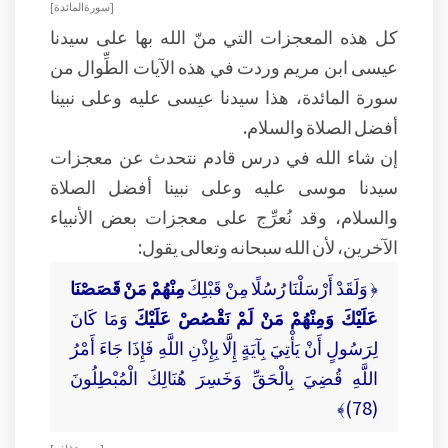
[ سورة المائدة ]
كل هذه المعجزات التي منّ الله بها على سيدنا
عيسى ابن مريم وردت في هذه الآيات الطِّوال من
سورة المائدة، هذا سيدنا عيسى عليه وعلى نبينا
أفضل الصلاة والسلام.
إن شاء الله في درس قادم نتحدث عن معجزات
سيدنا موسى عليه وعلى نبينا أفضل الصلاة
والسلام، وقد نُعرِّج على معجزات بعض الأنبياء
الآخرين، لأن الله سبحانه وتعالى يقول:
﴿ وَلَقَدْ أَرْسَلْنَا رُسُلًا مِنْ قَبْلِكَ
مِنْهُمْ مَنْ قَصَصْنَا
عَلَيْكَ وَمِنْهُمْ مَنْ لَمْ نَقْصُصْ عَلَيْكَ
وَمَا كَانَ
لِرَسُولٍ أَنْ يَأْتِيَ بِآيَةٍ إِلَّا بِإِذْنِ اللَّهِ فَإِذَا جَاءَ أَمْرُ
اللَّهِ قُضِيَ بِالْحَقِّ وَخَسِرَ هُنَالِكَ الْمُبْطِلُونَ
(78)﴾
[ سورة غافر ]