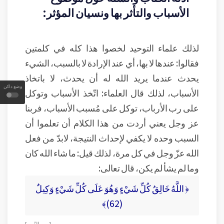
الأسباب والتأثر بها ونسيان المؤثر:
لذلك علماء التوحيد لخصوا هذا كله في كلمتين
فقالوا: عندها لا بها، أي عند الإرادة لا بالسبب، الشيء
يحدث عندما يريد الله له أن يحدث، لا باتخاذ
وضع داكن
الأسباب، لذلك قال العلماء: اتّخذ الأسباب وتوكل
على رب الأرباب، توكل على مُسبب الأسباب، فربنا
عز وجل يعني أردت من هذا الكلام أن تعلموا أن
السبب وحده لا يكفي لإحداث النتيجة، لابدّ من فعل
الله عزّ وجل في كل مرة، لذلك قيل: ما شاء الله كان
وما لم يشأ لم يكن، قال تعالى:
﴿ اللَّهُ خَالِقُ كُلِّ شَيْءٍ وَهُوَ عَلَى كُلِّ شَيْءٍ وَكِيلٌ
(62)﴾
[ سور الزُمر ]