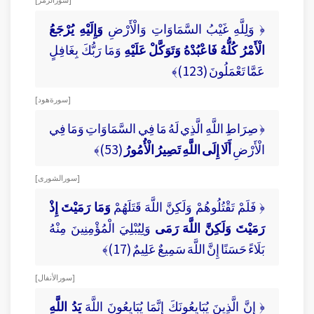
﴿ وَلِلَّهِ غَيْبُ السَّمَاوَاتِ وَالْأَرْضِ
وَإِلَيْهِ يُرْجَعُ
الْأَمْرُ كُلُّهُ فَاعْبُدْهُ وَتَوَكَّلْ عَلَيْهِ
وَمَا رَبُّكَ بِغَافِلٍ
عَمَّا تَعْمَلُونَ (123)﴾
[ سورة هود ]
﴿ صِرَاطِ اللَّهِ الَّذِي لَهُ مَا فِي السَّمَاوَاتِ وَمَا فِي
الْأَرْضِ
أَلَا إِلَى اللَّهِ تَصِيرُ الْأُمُورُ
(53)﴾
[ سور الشورى ]
﴿ فَلَمْ تَقْتُلُوهُمْ وَلَكِنَّ اللَّهَ قَتَلَهُمْ
وَمَا رَمَيْتَ إِذْ
رَمَيْتَ وَلَكِنَّ اللَّهَ رَمَى
وَلِيُبْلِيَ الْمُؤْمِنِينَ مِنْهُ
بَلَاءً حَسَنًا إِنَّ اللَّهَ سَمِيعٌ عَلِيمٌ (17)﴾
[ سور الأنفال ]
﴿ إِنَّ الَّذِينَ يُبَايِعُونَكَ إِنَّمَا يُبَايِعُونَ اللَّهَ
يَدُ اللَّهِ