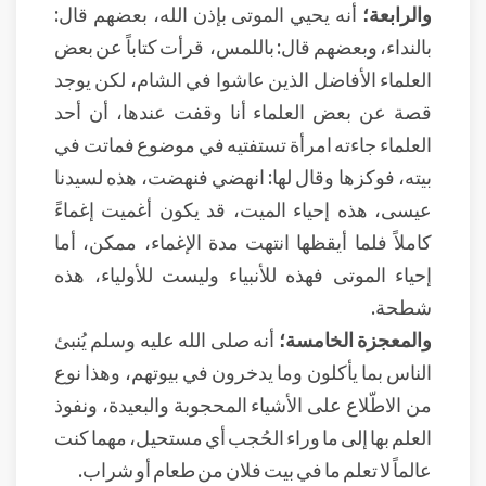
والرابعة؛
أنه يحيي الموتى بإذن الله، بعضهم قال:
بالنداء، وبعضهم قال: باللمس، قرأت كتاباً عن بعض
العلماء الأفاضل الذين عاشوا في الشام، لكن يوجد
قصة عن بعض العلماء أنا وقفت عندها، أن أحد
العلماء جاءته امرأة تستفتيه في موضوع فماتت في
بيته، فوكزها وقال لها: انهضي فنهضت، هذه لسيدنا
عيسى، هذه إحياء الميت، قد يكون أغميت إغماءً
كاملاً فلما أيقظها انتهت مدة الإغماء، ممكن، أما
إحياء الموتى فهذه للأنبياء وليست للأولياء، هذه
شطحة.
والمعجزة الخامسة؛
أنه صلى الله عليه وسلم يُنبئ
الناس بما يأكلون وما يدخرون في بيوتهم، وهذا نوع
من الاطّلاع على الأشياء المحجوبة والبعيدة، ونفوذ
العلم بها إلى ما وراء الحُجب أي مستحيل، مهما كنت
عالماً لا تعلم ما في بيت فلان من طعام أو شراب.