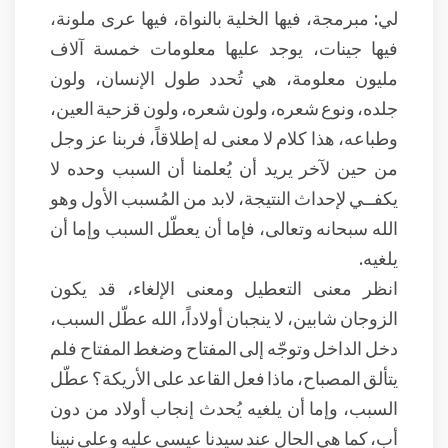
لي: مبرمجة، فيها الخلية بالنواة، فيها عرى ملونة،
فيها جينات، يوجد عليها معلومات خمسة آلاف
مليون معلومة، هي تُحدد طول الإنسان، ولون
جلده، ونوع شعره، ولون شعره، ولون قزحية العين،
وطباعه، هذا كلام لا معنى له إطلاقاً، فربنا عز وجل
من حين لآخر يريد أن يُعلمنا أن السبب وحده لا
يكفــي لإحداث النتيجة، لابد من المُسبب الأول وهو
الله سبحانه وتعالى، فإما أن يعطّل السبب وإما أن
يلغيه.
انظر معنى التعطيل ومعنى الإلغاء، قد يكون
الزوجان شابين، لا ينجبان أولاداً، الله عطّل السبب،
دخل الداخل وتوجّه إلى المفتاح وضغط المفتاح فلم
يتألق المصباح، ماذا فعل القاعد على الأريكة؟ عطّل
السبب، وإما أن يلغيه يُحدث إنجاب أولاد من دون
أب، كما هي الحال عند سيدنا عيسى عليه وعلى نبينا