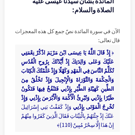
المائدة بشأن سيدنا عيسى عليه
الصلاة والسلام:
الآن في سورة المائدة نصّ جمع كل هذه المعجزات
قال تعالى:
﴿
إِذْ قَالَ اللَّهُ يَا عِيسَى ابْنَ مَرْيَمَ اذْكُرْ نِعْمَتِي
عَلَيْكَ وَعَلى وَالِدَتِكَ إِذْ أَيَّدْتُكَ بِرُوحِ الْقُدُسِ
تُكَلِّمُ النَّاسَ فِي الْمَهْدِ وَكَهْلًا وَإِذْ عَلَّمْتُكَ الْكِتَابَ
وَالْحِكْمَةَ وَالتَّوْرَاةَ وَالْإِنْجِيلَ وَإِذْ تَخْلُقُ مِنَ
الطِّينِ كَهَيْئَةِ الطَّيْرِ بِإِذْنِي فَتَنْفُخُ فِيهَا فَتَكُونُ
طَيْرًا بِإِذْنِي وَتُبْرِئُ الْأَكْمَهَ وَالْأَبْرَصَ بِإِذْنِي وَإِذْ
تُخْرِجُ الْمَوْتَى بِإِذْنِي
وَإِذْ كَفَفْتُ بَنِي إِسْرَائِيلَ
عَنْكَ إِذْ جِئْتَهُمْ بِالْبَيِّنَاتِ فَقَالَ الَّذِينَ كَفَرُوا مِنْهُمْ
إِنْ هَذَا إِلَّا سِحْرٌ مُبِينٌ (110)﴾