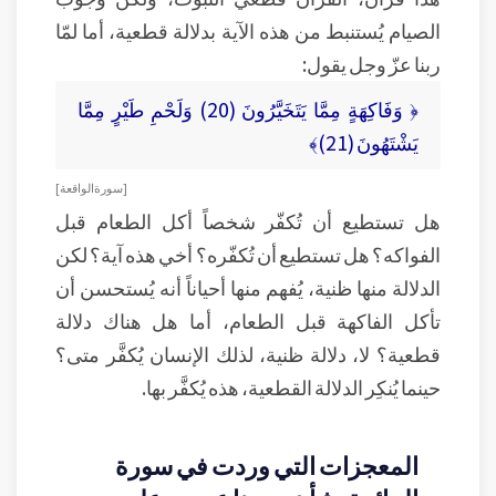
الصيام يُستنبط من هذه الآية بدلالة قطعية، أما لمّا
ربنا عزّ وجل يقول:
﴿ وَفَاكِهَةٍ مِمَّا يَتَخَيَّرُونَ (20) وَلَحْمِ طَيْرٍ مِمَّا
يَشْتَهُونَ (21)﴾
[ سورة الواقعة ]
هل تستطيع أن تُكفّر شخصاً أكل الطعام قبل
الفواكه؟ هل تستطيع أن تُكفّره؟ أخي هذه آية؟ لكن
الدلالة منها ظنية، يُفهم منها أحياناً أنه يُستحسن أن
تأكل الفاكهة قبل الطعام، أما هل هناك دلالة
قطعية؟ لا، دلالة ظنية، لذلك الإنسان يُكفَّر متى؟
حينما يُنكِر الدلالة القطعية، هذه يُكفَّر بها.
المعجزات التي وردت في سورة