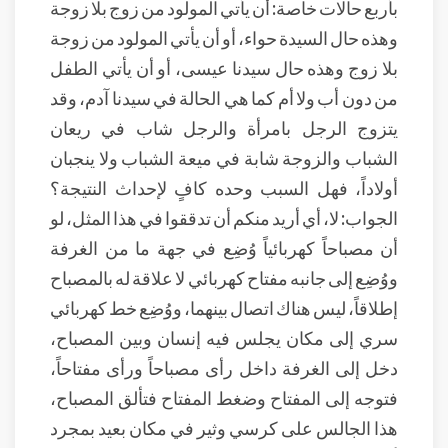
بأربع حالات خاصة: أن يأتي المولود من زوج بلا زوجة
وهذه حال السيدة حواء، أو أن يأتي المولود من زوجة
بلا زوج وهذه حال سيدنا عيسى، أو أن يأتي الطفل
من دون أب ولا أم كما هي الحالة في سيدنا آدم، وقد
يتزوج الرجل بامرأة والرجل شاب في ريعان
الشباب والزوجة شابة في ميعة الشباب ولا ينجبان
أولاداً، فهل السبب وحده كافٍ لإحداث النتيجة؟
الجواب: لا، أي أريد منكم أن تدققوا في هذا المثل، لو
أن مصباحاً كهربائياً وُضِع في جهة ما من الغرفة
ووُضِع إلى جانبه مفتاح كهربائي لا علاقة له بالمصباح
إطلاقاً، ليس هناك اتصال بينهما، ووُضِع خط كهربائي
سري إلى مكان يجلس فيه إنسان وبين المصباح،
دخل إلى الغرفة داخل رأى مصباحاً ورأى مفتاحاً،
فتوجه إلى المفتاح وضغط المفتاح فتألق المصباح،
هذا الجالس على كرسي وثير في مكان بعيد بمجرد