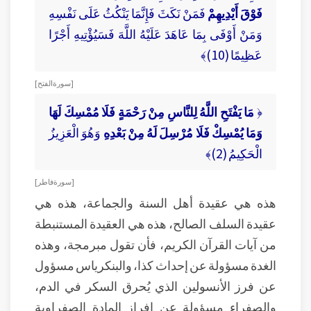
فَوْقَ أَيْدِيهِمْ
فَمَنْ نَكَثَ فَإِنَّمَا يَنْكُثُ عَلَى نَفْسِهِ
وَمَنْ أَوْفَى بِمَا عَاهَدَ عَلَيْهُ اللَّهَ فَسَيُؤْتِيهِ أَجْرًا
عَظِيمًا (10)﴾
[ سورة الفتح ]
﴿
مَا يَفْتَحِ اللَّهُ لِلنَّاسِ مِنْ رَحْمَةٍ فَلَا مُمْسِكَ لَهَا
وَمَا يُمْسِكْ فَلَا مُرْسِلَ لَهُ مِنْ بَعْدِهِ
وَهُوَ الْعَزِيزُ
الْحَكِيمُ (2)﴾
[ سورة فاطر ]
هذه هي عقيدة أهل السنة والجماعة، هذه هي
عقيدة السلف الصالح، هذه هي العقيدة المستنبطة
من آيات القرآن الكريم، فأن تقول مبرمجة، وهذه
الغدة مسؤولة عن إحداث كذا، والبنكرياس مسؤول
عن فرز الأنسولين الذي يُحرق السكر في الدم،
والصفراء مسؤولة عن إفراز المادة الصفراوية