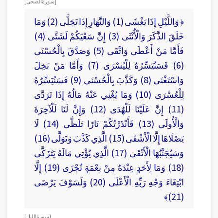
[ سورة الضحى ]
﴿ وَاللَّيْلِ إِذَا يَغْشَى (1) وَالنَّهَارِ إِذَا تَجَلَّى (2) وَمَا
خَلَقَ الذَّكَرَ وَالْأُنْثَى (3) إِنَّ سَعْيَكُمْ لَشَتَّى (4)
فَأَمَّا مَنْ أَعْطَى وَاتَّقَى (5) وَصَدَّقَ بِالْحُسْنَى
(6) فَسَنُيَسِّرُهُ لِلْيُسْرَى (7) وَأَمَّا مَنْ بَخِلَ
وَاسْتَغْنَى (8) وَكَذَّبَ بِالْحُسْنَى (9) فَسَنُيَسِّرُهُ
لِلْعُسْرَى (10) وَمَا يُغْنِي عَنْهُ مَالُهُ إِذَا تَرَدَّى
(11) إِنَّ عَلَيْنَا لَلْهُدَى (12) وَإِنَّ لَنَا لَلْآخِرَةَ
وَالْأُولَى (13) فَأَنْذَرْتُكُمْ نَارًا تَلَظَّى (14) لَا
يَصْلَاهَا إِلَّا الْأَشْقَى (15) الَّذِي كَذَّبَ وَتَوَلَّى (16)
وَسَيُجَنَّبُهَا الْأَتْقَى (17) الَّذِي يُؤْتِي مَالَهُ يَتَزَكَّى
(18) وَمَا لِأَحَدٍ عِنْدَهُ مِنْ نِعْمَةٍ تُجْزَى (19) إِلَّا
ابْتِغَاءَ وَجْهِ رَبِّهِ الْأَعْلَى (20) وَلَسَوْفَ يَرْضَى
(21)﴾
[ سورة الليل ]