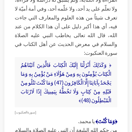
ولا تعلّم على يد أحد، ولا علّمه أحد، وفي أمة أميّة لا
تعرف شيئاُ من هذه العلوم والمعارف التي جاءت
فيه، أي هذا أكبر دليل على أن هذا الكلام من عند
الله، قال الله تعالى يخاطب النبي عليه الصلاة
والسلام في معرض الحديث عن أهل الكتاب في
سورة العنكبوت:
﴿ وَكَذَلِكَ أَنْزَلْنَا إِلَيْكَ الْكِتَابَ فَالَّذِينَ آتَيْنَاهُمُ
الْكِتَابَ يُؤْمِنُونَ بِهِ وَمِنْ هَؤُلَاءِ مَنْ يُؤْمِنُ بِهِ وَمَا
يَجْحَدُ بِآيَاتِنَا إِلَّا الْكَافِرُونَ (47) وَمَا كُنْتَ تَتْلُو مِنْ
قَبْلِهِ مِنْ كِتَابٍ وَلَا تَخُطُّهُ بِيَمِينِكَ إِذًا لَارْتَابَ
الْمُبْطِلُونَ (48)﴾
[ سورة العنكبوت ]
﴿وَمَا كُنْتَ﴾
يا محمد.
من حكم الله البليغة أن النبي عليه الصلاة والسلام