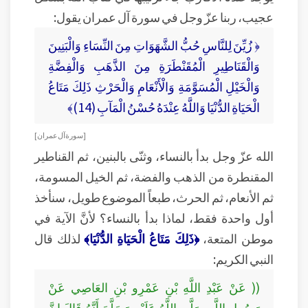
عجيب، ربنا عزّ وجل في سورة آل عمران يقول:
﴿ زُيِّنَ لِلنَّاسِ حُبُّ الشَّهَوَاتِ مِنَ النِّسَاءِ وَالْبَنِينَ
وَالْقَنَاطِيرِ الْمُقَنْطَرَةِ مِنَ الذَّهَبِ وَالْفِضَّةِ
وَالْخَيْلِ الْمُسَوَّمَةِ وَالْأَنْعَامِ وَالْحَرْثِ ذَلِكَ مَتَاعُ
الْحَيَاةِ الدُّنْيَا وَاللَّهُ عِنْدَهُ حُسْنُ الْمَآبِ (14)﴾
[ سورة آل عمران ]
الله عزّ وجل بدأ بالنساء، وثنّى بالبنين، ثم القناطير
المقنطرة من الذهب والفضة، ثم الخيل المسومة،
ثم الأنعام، ثم الحرث، طبعاً الموضوع طويل، سنأخذ
أول واحدة فقط، لماذا بدأ بالنساء؟ لأنَّ الآية في
موطن المتعة،
﴿ذَلِكَ مَتَاعُ الْحَيَاةِ الدُّنْيَا﴾
لذلك قال
النبي الكريم:
(( عَنْ عَبْدِ اللَّهِ بْنِ عَمْرِو بْنِ العَاصِي عَنْ
رَسُولِ اللَّهِ صَلَّى اللَّهُ عَلَيْهِ وَسَلَّمَ أَنَّهُ قَالَ إِنَّ