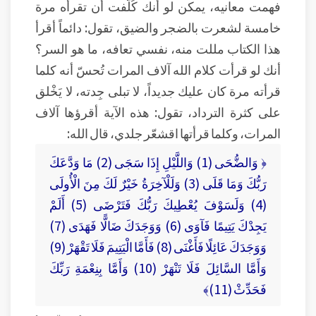
فهمت معانيه، يمكن لو أنك كُلّفت أن تقرأه مرة
خامسة لشعرت بالضجر والضيق، تقول: دائماً أقرأ
هذا الكتاب مللت منه، نفسي تعافه، ما هو السر؟
أنك لو قرأت كلام الله آلاف المرات تُحسّ أنه كلما
قرأته مرة كان عليك جديداً، لا تبلى جِدته، لا يَخْلق
على كثرة الترداد، تقول: هذه الآية أقرؤها آلاف
المرات، وكلما قرأتها اقشعّر جلدي، قال الله:
﴿ وَالضُّحَى (1) وَاللَّيْلِ إِذَا سَجَى (2) مَا وَدَّعَكَ
رَبُّكَ وَمَا قَلَى (3) وَلَلْآخِرَةُ خَيْرٌ لَكَ مِنَ الْأُولَى
(4) وَلَسَوْفَ يُعْطِيكَ رَبُّكَ فَتَرْضَى (5) أَلَمْ
يَجِدْكَ يَتِيمًا فَآوَى (6) وَوَجَدَكَ ضَالًّا فَهَدَى (7)
وَوَجَدَكَ عَائِلًا فَأَغْنَى (8) فَأَمَّا الْيَتِيمَ فَلَا تَقْهَرْ (9)
وَأَمَّا السَّائِلَ فَلَا تَنْهَرْ (10) وَأَمَّا بِنِعْمَةِ رَبِّكَ
فَحَدِّثْ (11)﴾