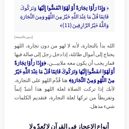
﴿
وَإِذَا رَأَوْا تِجَارَةً أَوْ لَهْوًا انْفَضُّوا إِلَيْهَا
وَتَرَكُوكَ
قَائِمًا قُلْ مَا عِنْدَ اللَّهِ خَيْرٌ مِنَ اللَّهْوِ وَمِنَ التِّجَارَةِ
وَاللَّهُ خَيْرُ الرَّازِقِينَ (11)﴾
[ سورة الجمعة ]
الله بدأ بالتجارة، لأنه لا لهو من دون تجارة، اللهو
يحتاج إلى أموال طائلة، إذا دخل رجل إلى صالة فيها
قمار يجب أن يكون معه ملاييـــن،
﴿وَإِذَا رَأَوْا تِجَارَةً
أَوْ لَهْوًا انفَضُّوا إِلَيْهَا وَتَرَكُوكَ قَائِمًا قُلْ مَا عِنْدَ اللَّهِ خَيْرٌ
مِنْ اللَّهْوِ وَمِنْ التِّجَارَةِ﴾
هنا قُدِّم اللهو على التجارة،
لأنك إذا تركت الصلاة لعلة اللهو هذا أشدّ إثماً
وتفريطاً من تركها لعلة التجارة، فتقديم الكلمات
شيء مذهل.
أنواع الإعجاز في القرآن لا تُعدّ ولا