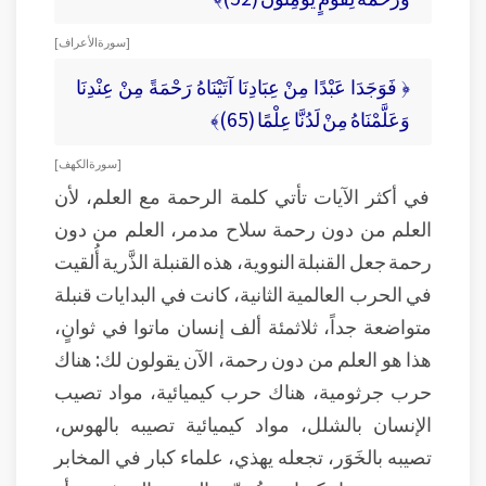
[ سورة الأعراف ]
﴿ فَوَجَدَا عَبْدًا مِنْ عِبَادِنَا آتَيْنَاهُ رَحْمَةً مِنْ عِنْدِنَا
وَعَلَّمْنَاهُ مِنْ لَدُنَّا عِلْمًا (65)﴾
[ سورة الكهف ]
في أكثر الآيات تأتي كلمة الرحمة مع العلم، لأن
العلم من دون رحمة سلاح مدمر، العلم من دون
رحمة جعل القنبلة النووية، هذه القنبلة الذَّرية أُلقيت
في الحرب العالمية الثانية، كانت في البدايات قنبلة
متواضعة جداً، ثلاثمئة ألف إنسان ماتوا في ثوانٍ،
هذا هو العلم من دون رحمة، الآن يقولون لك: هناك
حرب جرثومية، هناك حرب كيميائية، مواد تصيب
الإنسان بالشلل، مواد كيميائية تصيبه بالهوس،
تصيبه بالخَوَر، تجعله يهذي، علماء كبار في المخابر