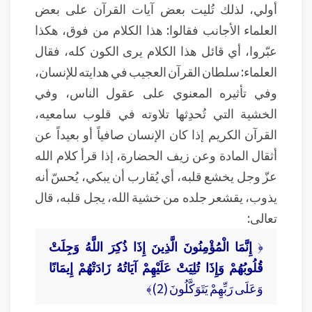
أولي، لذلك تُليت بعض آيات القرآن على بعض
العلماء الأجانب فقالوا: هذا الكلام من فوق، هكذا
عبّروا، أي قائل هذا الكلام يرى الكون كله، فقال
العلماء: سلطان القرآن العجيب في هدايته للإنسان،
وفي تأثيره المعنوي على عقول الناس، وفي
الخشية التي تُحدِثها تلاوته في قلوب سامعيه،
القرآن الكريم إذا كان الإنسان صافياً أو بعيداً عن
أثقال المادة وعن زيف الحضارة، إذا قرأ كلام الله
عزّ وجل يخشع قلبه، أي يُقارب أن يبكي، يُحسّ أنه
يذوب، يقشعر جلده من خشية الله، يجل قلبه، قال
تعالى:
﴿
إِنَّمَا الْمُؤْمِنُونَ الَّذِينَ إِذَا ذُكِرَ اللَّهُ وَجِلَتْ
قُلُوبُهُمْ وَإِذَا تُلِيَتْ عَلَيْهِمْ آيَاتُهُ زَادَتْهُمْ إِيمَانًا
وَعَلَى رَبِّهِمْ يَتَوَكَّلُونَ (2)﴾