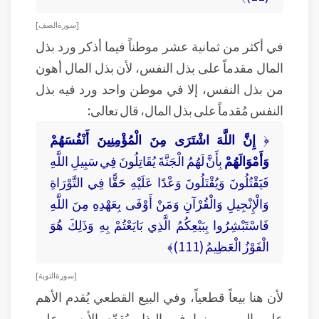
[ سورة الصف ]
في أكثر من ثمانية عشر موطناً فيما أذكر ورد بذل
المال مقدماً على بذل النفس، لأن بذل المال أهون
من بذل النفس، إلا في موطن واحد ورد فيه بذل
النفس مُقدماً على بذل المال، قال تعالى:
﴿
إِنَّ اللَّهَ اشْتَرَى مِنَ الْمُؤْمِنِينَ أَنْفُسَهُمْ
وَأَمْوَالَهُمْ
بِأَنَّ لَهُمُ الْجَنَّةَ يُقَاتِلُونَ فِي سَبِيلِ اللَّهِ
فَيَقْتُلُونَ وَيُقْتَلُونَ وَعْدًا عَلَيْهِ حَقًّا فِي التَّوْرَاةِ
وَالْإِنْجِيلِ وَالْقُرْآنِ وَمَنْ أَوْفَى بِعَهْدِهِ مِنَ اللَّهِ
فَاسْتَبْشِرُوا بِبَيْعِكُمُ الَّذِي بَايَعْتُمْ بِهِ وَذَلِكَ هُوَ
الْفَوْزُ الْعَظِيمُ (111)﴾
[ سورة التوبة ]
لأن هنا بيعاً قطعياً، وفي البيع القطعي يُقدم الأهم
على المهم، بينما في البذل يُقدّم الأيسر على