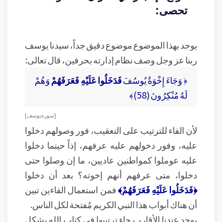
تحصى:
يوجد بهذا الموضوع موضوع دقيق جداً، سيدنا يوسف
ربنا عز وجل وصف نظام إدارته بحرفين، قال تعالى:
﴿ وَجَاءَ إِخْوَةُ يُوسُفَ
فَدَخَلُوا عَلَيْهِ فَعَرَفَهُمْ
وَهُمْ
لَهُ مُنْكِرُونَ (58)﴾
[ سورة يوسف ]
لأن الفاء للترتيب على التعقيب، فور وصولهم دخلوا
عليه، وفور دخولهم عليه عرفهم، إذاً حينما دخلوا
عليه عوملوا كمواطنين عاديين، ما إن وصلوا حتى
دخلوا، متى عرفهم أنهم إخوته؟ بعد أن دخلوا
﴿فَدَخَلُوا عَلَيْهِ فَعَرَفَهُمْ﴾
فمن استعمال الفاءين تبين
أن هناك أبواب هذا النبي الكريم مُفتحة لكل الناس.
يوجد عندنا الأقارب جاء ترتيبها في كتاب الله بشكل