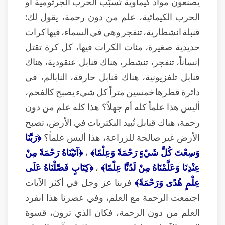
يصنعون مواد كيماوية تُسبّب الحرب الجرثومية أو
الحرب الكيمائية، علم من دون رحمة، يقول لك:
قنبلة انشطارية، تنفجر وهي في السماء، فيها كرات
حديدية صغيرة، مئات الكرات فيها، كل كرة تقتل
إنساناً، تنفجر، تنشطر، هناك قنابل عنقودية، هناك
قنابل تلفزيونية، هناك قنابل حارقة، النابالم، في
دائرة قطرها خمسين متراً كل شيء يصبح كالفحم،
أليس هذا علماً كله أم جهلاً؟ هذا كله علم من دون
رحمة، هناك قنابل تُبيد البكتريات في الأرض، تصبح
الأرض غير صالحة للزراعة، هذا أليس علماً؟
﴿رَبَّنَا
وَسِعْتَ كُلَّ شَيْءٍ رَحْمَةً وَعِلْمًا﴾
،
﴿آتَيْنَاهُ رَحْمَةً مِنْ
عِنْدِنَا وَعَلَّمْنَاهُ مِنْ لَدُنَّا عِلْمًا﴾
،
﴿كِتَابٍ فَصَّلْنَاهُ عَلَى
عِلْمٍ هُدًى وَرَحْمَةً﴾
فربنا عز وجل في أكثر الآيات
اجتمعت الرحمة مع العلم، وفي عصرنا هذا انفرد
العلم من دون الرحمة، فكان الذي ترون، قسوة