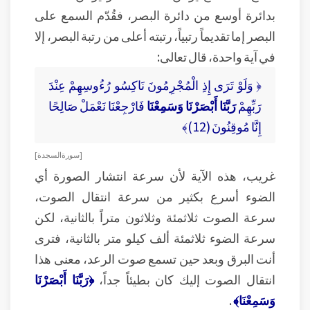
بدائرة أوسع من دائرة البصر، فقُدّم السمع على
البصر إما تقديماً رتبياً، رتبته أعلى من رتبة البصر، إلا
في آية واحدة، قال تعالى:
﴿ وَلَوْ تَرَى إِذِ الْمُجْرِمُونَ نَاكِسُو رُءُوسِهِمْ عِنْدَ
رَبِّهِمْ
رَبَّنَا أَبْصَرْنَا وَسَمِعْنَا
فَارْجِعْنَا نَعْمَلْ صَالِحًا
إِنَّا مُوقِنُونَ (12)﴾
[ سورة السجدة ]
غريب، هذه الآية لأن سرعة انتشار الصورة أي
الضوء أسرع بكثير من سرعة انتقال الصوت،
سرعة الصوت ثلاثمئة وثلاثون متراً بالثانية، لكن
سرعة الضوء ثلاثمئة ألف كيلو متر بالثانية، فترى
أنت البرق وبعد حين تسمع صوت الرعد، معنى هذا
انتقال الصوت إليك كان بطيئاً جداً،
﴿رَبَّنَا أَبْصَرْنَا
وَسَمِعْنَا﴾
.