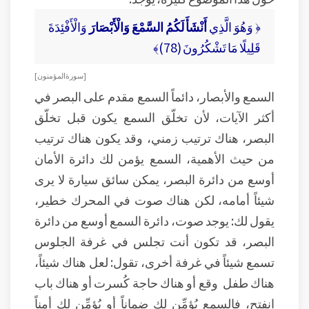
﴿ وَهُوَ الَّذِي
أَنْشَأَ لَكُمُ السَّمْعَ وَالْأَبْصَارَ
وَالْأَفْئِدَةَ
قَلِيلًا مَا تَشْكُرُونَ (78)﴾
[ سورة المؤمنون ]
السمع والأبصار، دائماً السمع مقدم على البصر في
أكثر الآيات، لأن تخلّق السمع يكون قبل تخلّق
البصر، هناك ترتيب زمني، وقد يكون هناك ترتيب
من حيث الأهمية، السمع يؤمن لك دائرة الأمان
أوسع من دائرة البصر، يمكن سائق سيارة لا يرى
شيئاً أمامه، لكن هناك صوت في المحرك خطير،
يقول لك: يوجد صوت، دائرة السمع أوسع من دائرة
البصر، قد تكون أنت تجلس في غرفة الجلوس
تسمع شيئاً في غرفة أخرى، تقول: لعل هناك شيئاً،
هناك طفل وقع أو هناك حاجة كُسرت أو هناك باب
انفتح، فالسمع يُؤمِّن لك ضماناً أو يُؤمِّن لك أمناً