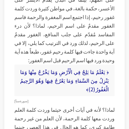
الأعسر، حكمة بالغة، في مواطن كثيرة وردت كلمة
غفور رحيم، إذا اجتمع اسم المغفرة والرحمة فاسم
الغفور مقدمٌ على اسم الرحيم، لماذا؟ لأن درء
المفاسد مُقدّم على جلب المنافع، الغفور مقدمٌ
على الرحيم، لذلك ورد في الترتيب كما يلي، إلا في
آية واحدة جاءت فيها كلمة رحيم غفور، طبعاً هذه آية
وحيدة ورد فيها اسم الرحيم قبل اسم الغفور:
﴿ يَعْلَمُ مَا يَلِجُ فِي الْأَرْضِ وَمَا يَخْرُجُ مِنْهَا وَمَا
يَنْزِلُ مِنَ السَّمَاءِ وَمَا يَعْرُجُ فِيهَا وَهُوَ الرَّحِيمُ
الْغَفُورُ (2)﴾
[ سورة سبأ ]
لماذا؟ لأنه في آيات أخرى حيثما وردت كلمة العلم
وردت معها كلمة الرحمة، لأن العلم من غير رحمة
طامة كبرى، كما هو الحال في هذا العصر، حينما