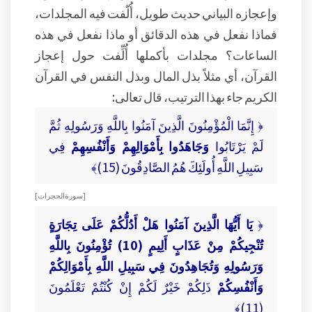
وإعجازه البياني حديث طويل، أُلّفت فيه المجلدات،
فماذا نفعل في هذه الدقائق أو ماذا نفعل في هذه
الساعات؟ مجلدات بأكملها أُلِّفت حول إعجاز
القرآن، أي مثلاً بذل المال وبذل النفس في القرآن
الكريم جاء بهذا الترتيب، قال تعالى:
﴿ إِنَّمَا الْمُؤْمِنُونَ الَّذِينَ آمَنُوا بِاللَّهِ وَرَسُولِهِ ثُمَّ
لَمْ يَرْتَابُوا
وَجَاهَدُوا بِأَمْوَالِهِمْ وَأَنْفُسِهِمْ
فِي
سَبِيلِ اللَّهِ أُولَئِكَ هُمُ الصَّادِقُونَ (15)﴾
[ سورة الحجرات ]
﴿
يَا أَيُّهَا الَّذِينَ آمَنُوا هَلْ أَدُلُّكُمْ عَلَى تِجَارَةٍ
تُنْجِيكُمْ مِنْ عَذَابٍ أَلِيمٍ (10) تُؤْمِنُونَ بِاللَّهِ
وَرَسُولِهِ وَتُجَاهِدُونَ فِي سَبِيلِ اللَّهِ بِأَمْوَالِكُمْ
وَأَنْفُسِكُمْ
ذَلِكُمْ خَيْرٌ لَكُمْ إِنْ كُنْتُمْ تَعْلَمُونَ
(11)﴾