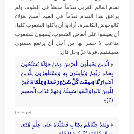
تقدم العالم الغربي تقدّماً مذهلاً في العلوم، ولم
يرافق هذا التقدم تقدّماً في القيم أصبح هؤلاء
كالوحوش الكاسرة، أرادوا أن يأكلوا الشعوب كلها،
أن يعيشوا على أنقاض الشعوب، يُسببون للشعوب
متاعب لا حصر لها من أجل أن يرتفع مستوى
معيشتهم، فربنا عزّ وجل قال:
﴿ الَّذِينَ يَحْمِلُونَ الْعَرْشَ وَمَنْ حَوْلَهُ يُسَبِّحُونَ
بِحَمْدِ رَبِّهِمْ وَيُؤْمِنُونَ بِهِ وَيَسْتَغْفِرُونَ لِلَّذِينَ
آمَنُوا
رَبَّنَا وَسِعْتَ كُلَّ شَيْءٍ رَحْمَةً وَعِلْمًا
فَاغْفِرْ
لِلَّذِينَ تَابُوا وَاتَّبَعُوا سَبِيلَكَ وَقِهِمْ عَذَابَ الْجَحِيمِ
(7)﴾
[ سورة غافر ]
﴿ وَلَقَدْ جِئْنَاهُمْ بِكِتَابٍ فَصَّلْنَاهُ عَلَى عِلْمٍ هُدًى
وَرَحْمَةً لِقَوْمٍ يُؤْمِنُونَ (52)﴾