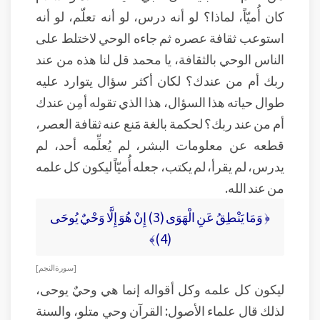
كان أُميّاً، لماذا؟ لو أنه درس، لو أنه تعلّم، لو أنه
استوعب ثقافة عصره ثم جاءه الوحي لاختلط على
الناس الوحي بالثقافة، يا محمد قل لنا هذه من عند
ربك أم من عندك؟ لكان أكثر سؤال يتوارد عليه
طوال حياته هذا السؤال، هذا الذي تقوله أمِن عندك
أم من عند ربك؟ لحكمة بالغة مَنع عنه ثقافة العصر،
قطعه عن معلومات البشر، لم يُعلِّمه أحد، لم
يدرس، لم يقرأ، لم يكتب، جعله أُميّاً ليكون كل علمه
من عند الله.
﴿ وَمَا يَنْطِقُ عَنِ الْهَوَى (3) إِنْ هُوَ إِلَّا وَحْيٌ يُوحَى
(4)﴾
[ سورة النجم ]
ليكون كل علمه وكل أقواله إنما هي وحيٌ يوحى،
لذلك قال علماء الأصول: القرآن وحي متلو، والسنة