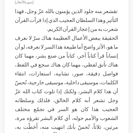
[ سورة الأنفال ]
تقشعر منه جلود الذين يؤمنون بالله عزّ وجل، فهذا
التأثير وهذا السلطان العجيب الذي إذا قرأت القرآن
شعرت به من إعجاز القرآن الكريم.
الحقيقة ببعض الأعمال العظيمة هناك سرّ لا نعرف
ما هو، الأثر واضح أما طبيعة هذا السر لا نعرفه، لو أن
إنساناً قرأ كتاباً آخر، كتاباً من صنع بشر، مهما كان
هناك تأنق لفظي، مهما كان هناك سجع في اللفظ،
فواصل دقيقة، صور، تشابيه، استعارات، انتقاء
الكلمات، موسيقى داخلية، موسيقى خارجية، تُحسّ
أن هذا كلام البشر، ولكنك إذا تلوت كتاب الله عزّ
وجل تشعر أنه كلام الخالق، فلذلك وسلطانه
العجيب هذا كان هو السر في تجمّع مختلف
الشعوب والأمم حوله، أي كلام البشر تقرؤه مرة،
مرتين، ثلاثاً، تُحسّ بأنك انتهيت منه، أَحَطْت به،