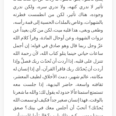
تأثير لا ندري كنهه، ولا ندري سره، ولكن ندري
وجوده، هناك تأثير، لكن من انطمست فطرته
بالشهوات، وغاص بالملذات الحسية إلى قمة رأسه،
وطغى وبغى، هذا قلبه ميت، لكن من كان بعيداً عن
نزوات الشهوة، وعن أوحال المادة، وقرأ كلام الله
عزّ وجل ربما قال وهو صادق في قوله: إن أجمل
ساعات حياتي حينما يتلو كتاب الله، لأن رحمة الله
تتنزل على قلبه، إذا أردت أن تُحدّث ربك فصلِّ وإذا
أردت أن يُحدّثك ربك فاقرأ القرآن، أي إذا إنسان له
مكانته، عالم شهير، دمث الأخلاق، لطيف المعشر،
ثقافته واسعة، حاضر البديهة، إذا جلست معه
تستمتع استمتاعاً لا حدود له يقول لك: والله ما شعرنا
بالوقت، فهذا إنسان صغير جداً فكيف لو سمعت الله
يُحدّثك؟ أتحبّ أن أجلس معك في بيتك؟ صعق
سيدنا موسى، كيف ذلك يا رب؟ قال: أما عَلِمت أني