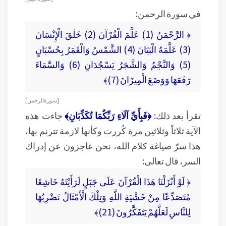
في سورة الرحمن:
﴿ الرَّحْمَنُ (1) عَلَّمَ الْقُرْآنَ (2) خَلَقَ الْإِنْسَانَ
(3) عَلَّمَهُ الْبَيَانَ (4) الشَّمْسُ وَالْقَمَرُ بِحُسْبَانٍ
(5) وَالنَّجْمُ وَالشَّجَرُ يَسْجُدَانِ (6) وَالسَّمَاءَ
رَفَعَهَا وَوَضَعَ الْمِيزَانَ (7)﴾
[ سورة الرحمن ]
تقرأ بعد ذلك:
﴿فَبِأَيِّ آلَاءِ رَبِّكُمَا تُكَذِّبَانِ﴾
جاءت هذه
الآية ثلاثاً وثلاثين مرة كُررت وكأنها لازمة تترنم بها،
هذا سرّ صياغة كلام الله، نحن عاجزون عن إدراك
السر، قال تعالى:
﴿ لَوْ أَنْزَلْنَا هَذَا الْقُرْآنَ عَلَى جَبَلٍ لَرَأَيْتَهُ خَاشِعًا
مُتَصَدِّعًا مِنْ خَشْيَةِ اللَّهِ وَتِلْكَ الْأَمْثَالُ نَضْرِبُهَا
لِلنَّاسِ لَعَلَّهُمْ يَتَفَكَّرُونَ (21)﴾