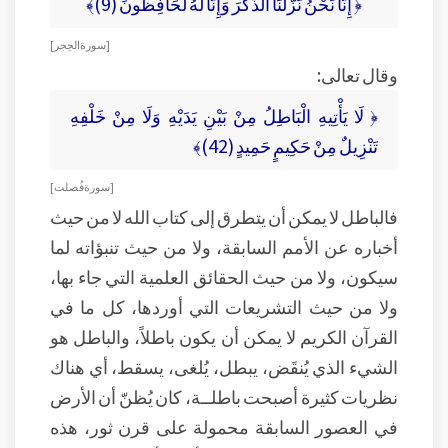
﴿ إِنَّا نَحْنُ نَزَّلْنَا الذِّكْرَ وَإِنَّا لَهُ لَحَافِظُونَ (9)﴾
[ سورة الحِجر ]
وقال تعالى:
﴿ لَا يَأْتِيهِ الْبَاطِلُ مِنْ بَيْنِ يَدَيْهِ وَلَا مِنْ خَلْفِهِ
تَنْزِيلٌ مِنْ حَكِيمٍ حَمِيدٍ (42)﴾
[ سورة فُصلت ]
فالباطل لا يمكن أن يتطرق إلى كتاب الله لا من حيث
أخباره عن الأمم السابقة، ولا من حيث تنبؤاته لما
سيكون، ولا من حيث الحقائق العلمية التي جاء بها،
ولا من حيث التشريعات التي أوردها، كل ما في
القرآن الكريم لا يمكن أن يكون باطلاً، والباطل هو
الشيء الذي يُنقَض، يبطل، يُلغى، يسقط، أي هناك
نظريات كثيرة أصبحت باطلــة، كان يُظنّ أن الأرض
في العصور السابقة محمولة على قرن ثور، هذه