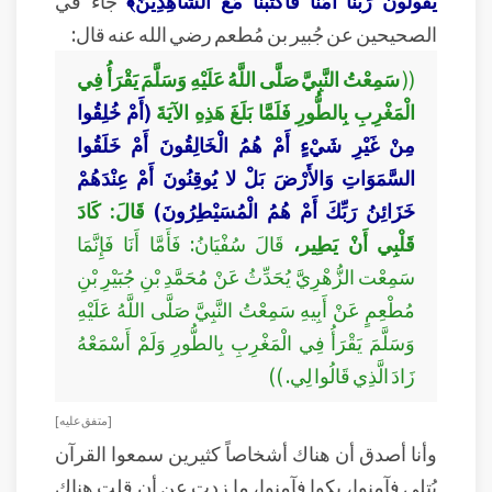
يَقُولُونَ رَبَّنَا آمَنَّا فَاكْتُبْنَا مَعَ الشَّاهِدِينَ﴾
جاء في
الصحيحين عن جُبير بن مُطعم رضي الله عنه قال:
((
سَمِعْتُ النَّبِيَّ صَلَّى اللَّهُ عَلَيْهِ وَسَلَّمَ يَقْرَأُ فِي
الْمَغْرِبِ بِالطُّورِ فَلَمَّا بَلَغَ هَذِهِ الآيَةَ
(أَمْ خُلِقُوا
مِنْ غَيْرِ شَيْءٍ أَمْ هُمُ الْخَالِقُونَ أَمْ خَلَقُوا
السَّمَوَاتِ وَالأَرْضَ بَلْ لا يُوقِنُونَ أَمْ عِنْدَهُمْ
خَزَائِنُ رَبِّكَ أَمْ هُمُ الْمُسَيْطِرُونَ)
قَالَ: كَادَ
قَلْبِي أَنْ يَطِير،
قَالَ سُفْيَانُ: فَأَمَّا أَنَا فَإِنَّمَا
سَمِعْت الزُّهْرِيَّ يُحَدِّثُ عَنْ مُحَمَّدِ بْنِ جُبَيْرِ بْنِ
مُطْعِمٍ عَنْ أَبِيهِ سَمِعْتُ النَّبِيَّ صَلَّى اللَّهُ عَلَيْهِ
وَسَلَّمَ يَقْرَأُ فِي الْمَغْرِبِ بِالطُّورِ وَلَمْ أَسْمَعْهُ
زَادَ الَّذِي قَالُوا لِي. ))
[ متفق عليه ]
وأنا أصدق أن هناك أشخاصاً كثيرين سمعوا القرآن
يُتلى فآمنوا، بكوا فآمنوا، ما زدت عن أن قلت هناك