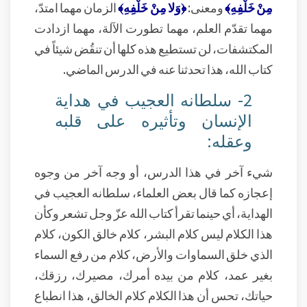
مِنْ خَلْفِهِ﴾
ومعنى:
﴿وَلا مِنْ خَلْفِهِ﴾
الزمان مهما امتدّ،
مهما تقدّم العلم، مهما تطورت الآلة، مهما ازدادت
المكتشفات، لن تستطيع هذه كلها أن تنقُض شيئاً في
كتاب الله، هذا تحدثنا عنه في الدرس الماضي.
2- سلطانه العجيب في هداية
الإنسان وتأثيره على قلبه
وعقله:
شيء آخر في هذا الدرس، أو وجه آخر من وجوه
إعجازه كما قال بعض العلماء، سلطانه العجيب في
الهداية، أي حينما تقرأ كتاب الله عزّ وجل تشعر وكأن
هذا الكلام ليس كلام البشر، كلام خالق الكون، كلام
الذي خلق السماوات والأرض، كلام من رفع السماء
بغير عمد، كلام من بيده أمرك، مصيرك، رزقك،
حياتك، تحس أن هذا الكلام كلام الخالق، هذا انطباع