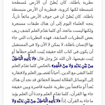
نظرية باطلة، كان يُظنّ أن الأرض مُسطحة
مُنبسطة لكنها كروية، فنظرية أن الأرض منبسطة
باطلة، كان يُظنّ أن في جوف الأرض مائعاً نارياً،
يتجه العلماء اليوم إلى أن هناك طبقات مستعرة
ولكنها ليست مائعة، أي كلما تقدّم العلم كشف زيف
بعض النظريات السابقة، فهذه النظريات التي جاء
بها الإنسان باطلة، لا يمكن لا الآن ولا في المستقبل
أن يكون في كتاب الله حقيقة يُثبت العلم خطأها أو
يُثبت نقيضها، لأن الله عزّ وجل قال:
﴿لا يَأْتِيهِ الْبَاطِلُ
مِنْ بَيْنِ يَدَيْهِ وَلا مِنْ خَلْفِهِ﴾
بالعكس كلما تقدّم العلم
كلما التقى مع الدين، أحياناً لقصــور العلم ولافتقاره
إلى الوسائل الفعّالة لضبط الحقائق قد نجد أن هناك
بُعداً أو تناقضاً بين نظرية علمية قاصرة وبين حقيقة
جاء بها القرآن، كلما تقدّم العلم وجدنا أن العلم يؤيد
ما جاء به القرآن، إذاً:
﴿لا يَأْتِيهِ الْبَاطِلُ مِنْ بَيْنِ يَدَيْهِ وَلا