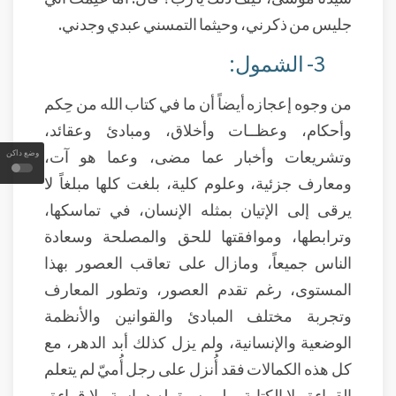
جليس من ذكرني، وحيثما التمسني عبدي وجدني.
3- الشمول:
من وجوه إعجازه أيضاً أن ما في كتاب الله من حِكم
وأحكام، وعظــات وأخلاق، ومبادئ وعقائد،
وتشريعات وأخبار عما مضى، وعما هو آت،
وضع داكن
ومعارف جزئية، وعلوم كلية، بلغت كلها مبلغاً لا
يرقى إلى الإتيان بمثله الإنسان، في تماسكها،
وترابطها، وموافقتها للحق والمصلحة وسعادة
الناس جميعاً، ومازال على تعاقب العصور بهذا
المستوى، رغم تقدم العصور، وتطور المعارف
وتجربة مختلف المبادئ والقوانين والأنظمة
الوضعية والإنسانية، ولم يزل كذلك أبد الدهر، مع
كل هذه الكمالات فقد أُنزل على رجل أُميّ لم يتعلم
القراءة ولا الكتابة، ولم يسبق له دراسة ولا قراءة،