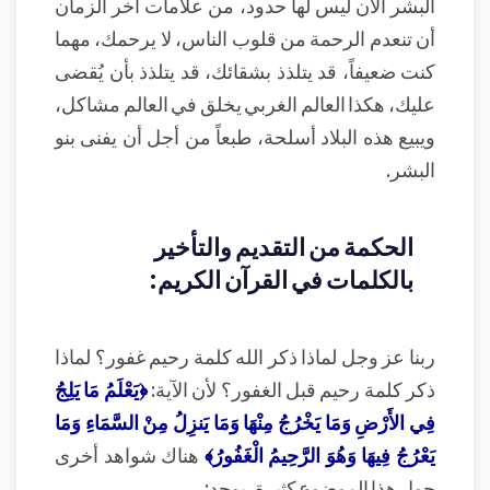
البشر الآن ليس لها حدود، من علامات آخر الزمان
أن تنعدم الرحمة من قلوب الناس، لا يرحمك، مهما
كنت ضعيفاً، قد يتلذذ بشقائك، قد يتلذذ بأن يُقضى
عليك، هكذا العالم الغربي يخلق في العالم مشاكل،
ويبيع هذه البلاد أسلحة، طبعاً من أجل أن يفنى بنو
البشر.
الحكمة من التقديم والتأخير
بالكلمات في القرآن الكريم:
ربنا عز وجل لماذا ذكر الله كلمة رحيم غفور؟ لماذا
ذكر كلمة رحيم قبل الغفور؟ لأن الآية:
﴿يَعْلَمُ مَا يَلِجُ
فِي الأَرْضِ وَمَا يَخْرُجُ مِنْهَا وَمَا يَنزِلُ مِنْ السَّمَاءِ وَمَا
يَعْرُجُ فِيهَا وَهُوَ الرَّحِيمُ الْغَفُورُ﴾
هناك شواهد أخرى
حول هذا الموضوع كثيرة، يوجد: