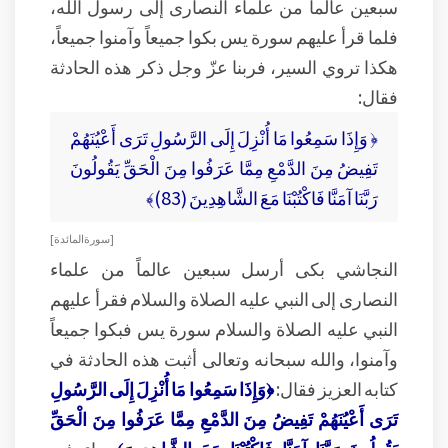
سبعين عالماً من علماء النصارى إلى رسول الله،
فلما قرأ عليهم سورة يس بكوا جميعاً وآمنوا جميعاً،
هكذا تروي السير، فربنا عزّ وجل ذكر هذه الحادثة
فقال:
﴿ وَإِذَا سَمِعُوا مَا أُنْزِلَ إِلَى الرَّسُولِ تَرَى أَعْيُنَهُمْ
تَفِيضُ مِنَ الدَّمْعِ مِمَّا عَرَفُوا مِنَ الْحَقِّ يَقُولُونَ
رَبَّنَا آمَنَّا فَاكْتُبْنَا مَعَ الشَّاهِدِينَ (83)﴾
[ سورة المائدة ]
النجاشي بكى أرسل سبعين عالماً من علماء
النصارى إلى النبي عليه الصلاة والسلام فقرأ عليهم
النبي عليه الصلاة والسلام سورة يس فبكوا جميعاً
وآمنوا، والله سبحانه وتعالى أثبت هذه الحادثة في
كتابه العزيز فقال:
﴿وَإِذَا سَمِعُوا مَا أُنْزِلَ إِلَى الرَّسُولِ
تَرَى أَعْيُنَهُمْ تَفِيضُ مِنَ الدَّمْعِ مِمَّا عَرَفُوا مِنَ الْحَقِّ