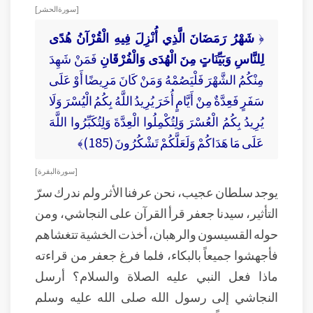
[ سورة الحشر ]
﴿
شَهْرُ رَمَضَانَ الَّذِي أُنْزِلَ فِيهِ الْقُرْآنُ هُدًى
لِلنَّاسِ وَبَيِّنَاتٍ مِنَ الْهُدَى وَالْفُرْقَانِ
فَمَنْ شَهِدَ
مِنْكُمُ الشَّهْرَ فَلْيَصُمْهُ وَمَنْ كَانَ مَرِيضًا أَوْ عَلَى
سَفَرٍ فَعِدَّةٌ مِنْ أَيَّامٍ أُخَرَ يُرِيدُ اللَّهُ بِكُمُ الْيُسْرَ وَلَا
يُرِيدُ بِكُمُ الْعُسْرَ وَلِتُكْمِلُوا الْعِدَّةَ وَلِتُكَبِّرُوا اللَّهَ
عَلَى مَا هَدَاكُمْ وَلَعَلَّكُمْ تَشْكُرُونَ (185)﴾
[ سورة البقرة ]
يوجد سلطان عجيب، نحن عرفنا الأثر ولم ندرك سرّ
التأثير، سيدنا جعفر قرأ القرآن على النجاشي، ومن
حوله القسيسون والرهبان، أخذت الخشية تتغشاهم
فأجهشوا جميعاً بالبكاء، فلما فرغ جعفر من قراءته
ماذا فعل النبي عليه الصلاة والسلام؟ أرسل
النجاشي إلى رسول الله صلى الله عليه وسلم