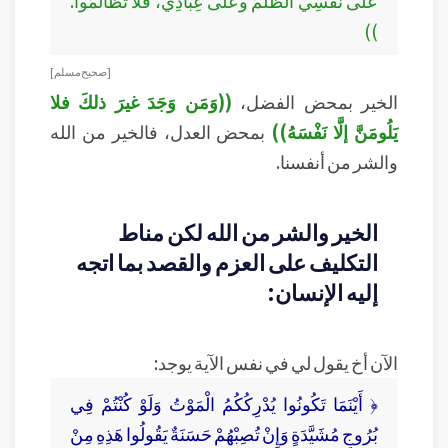
))
[ صحيح مسلم ]
الخير بمحض الفضل،
((وَمَن وَجَدَ غيرَ ذلكَ فلا
يَلُومَنَّ إلَّا نَفْسَهُ))
بمحض العدل، فالخير من الله
والشر من أنفسنا.
الخير والشر من الله لكن مناط
التكليف على العزم والقصد بما اتجه
إليه الإنسان:
الآن أخ يقول لي في نفس الآية يوجد:
﴿ أَيْنَمَا تَكُونُوا يُدْرِكُكُمُ الْمَوْتُ وَلَوْ كُنْتُمْ فِي
بُرُوجٍ مُشَيَّدَةٍ وَإِنْ تُصِبْهُمْ حَسَنَةٌ يَقُولُوا هَذِهِ مِنْ