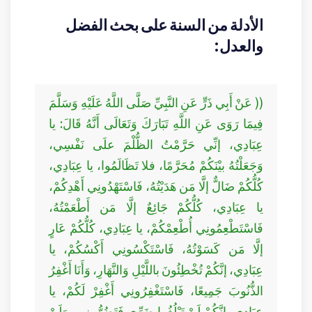
الأدلة من السنة على بحث الفضل
والعدل:
(( عَنْ أَبِي ذَرٍّ عَنِ النَّبِيِّ صَلَّى اللَّهُ عَلَيْهِ وَسَلَّمَ
فِيمَا رَوَى عَنِ اللَّهِ تَبَارَكَ وَتَعَالَى أَنَّهُ قَالَ: يا
عِبَادِي، إنِّي حَرَّمْتُ الظُّلْمَ علَى نَفْسِي،
وَجَعَلْتُهُ بيْنَكُمْ مُحَرَّمًا، فلا تَظَالَمُوا، يا عِبَادِي،
كُلُّكُمْ ضَالٌّ إلَّا مَن هَدَيْتُهُ، فَاسْتَهْدُونِي أَهْدِكُمْ،
يا عِبَادِي، كُلُّكُمْ جَائِعٌ إلَّا مَن أَطْعَمْتُهُ،
فَاسْتَطْعِمُونِي أُطْعِمْكُمْ، يا عِبَادِي، كُلُّكُمْ عَارٍ
إلَّا مَن كَسَوْتُهُ، فَاسْتَكْسُونِي أَكْسُكُمْ، يا
عِبَادِي، إنَّكُمْ تُخْطِئُونَ باللَّيْلِ وَالنَّهَارِ، وَأَنَا أَغْفِرُ
الذُّنُوبَ جَمِيعًا، فَاسْتَغْفِرُونِي أَغْفِرْ لَكُمْ، يا
عِبَادِي، إنَّكُمْ لَنْ تَبْلُغُوا ضَرِّي فَتَضُرُّونِي، وَلَنْ