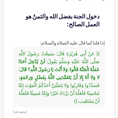
دخول الجنة بفضل الله والثمنُ هو
العمل الصالح:
إذا قلنا كما قال عليه الصلاة والسلام:
(( عَنْ أَبِي هُرَيْرَةَ قَالَ: سَمِعْتُ رَسُولَ اللَّهِ
صَلَّى اللَّهُ عَلَيْهِ وَسَلَّمَ يَقُولُ:
لَنْ يُدْخِلَ أَحَدًا
عَمَلُهُ الْجَنَّةَ قَالُوا: وَلا أَنْتَ يَا رَسُولَ اللَّهِ؟ قَالَ:
لا وَلا أَنَا إِلا أَنْ يَتَغَمَّدَنِي اللَّهُ بِفَضْلٍ وَرَحْمَةٍ،
فَسَدِّدُوا وَقَارِبُوا وَلا يَتَمَنَّيَنَّ أَحَدُكُمُ الْمَوْتَ إِمَّا
مُحْسِنًا فَلَعَلَّهُ أَنْ يَزْدَادَ خَيْرًا وَإِمَّا مُسِيئًا فَلَعَلَّهُ
أَنْ يَسْتَعْتِبَ. ))
[ متفق عليه ]