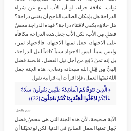
ثواب، علاقة جزاء، لو أن الأب امتنع عن شراء
الدراجة هل بإمكان الطالب الناجح أن يقتني دراجة؟
هل جلاؤه يكفي لاقتناء دراجة؟ فهذه الدراجة محضُ
فضلٍ مِن الأب، لكن الأب جعل هذه الدراجة مكافأة
على الاجتهاد، جعل ثمنها الاجتهاد، فالاجتهاد ثمن،
وليس سبباً، ليس الاجتهاد سبباً كافياً لنيل الدراجة،
بل إنه ثمنٌ دُفِع من أجل نيل الفضل، فالجنة فضل
إلهيٌّ مِن قِبَلِ الله سبحانه وتعالى، هذه الجنة جعل
اللهُ ثمَنَها العمل، فإذا قرأت آية قرآنية تقول:
﴿ الَّذِينَ تَتَوَفَّاهُمُ الْمَلَائِكَةُ طَيِّبِينَ يَقُولُونَ سَلَامٌ
عَلَيْكُمُ
ادْخُلُوا الْجَنَّةَ بِمَا كُنْتُمْ تَعْمَلُونَ
(32)﴾
[ سورة النحل ]
الآية صحيحة، لأن هذه الجنة التي هي محضُ ٍفضل
جُعِل ثمنها العمل الصالح في الدنيا، لكن لو تخيّلنا أن