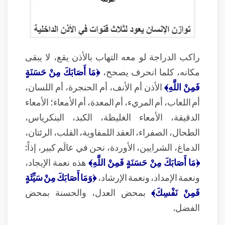
راكب الدراجة لو معه التهاب بالأذن يقع، لا يبقى
مكانه، كلما انحرف يصحح،
﴿مَا أَصَابَكَ مِنْ حَسَنَةٍ
فَمِنْ اللَّهِ﴾
الأذن أم الأنف، أم الحنجرة، أم اللسان،
أم اللعاب، أم المريء، أم المعدة، أم الأمعاء؛ الأمعاء
الدقيقة، الأمعاء الغليظة، الكبد، البنكرياس،
الطحال، الصفراء، العقد اللمفاوية، القلب، الرئتان،
الدماغ، الشرايين، الأوردة، نحن في عالَم كبير، إذاً:
﴿مَا أَصَابَكَ مِنْ حَسَنَةٍ فَمِنْ اللَّهِ﴾
هذه نعمة الإيجاد،
ونعمة الإمداد، ونعمة الإرشاد،
﴿وَمَا أَصَابَكَ مِنْ سَيِّئَةٍ
فَمِنْ نَفْسِكَ﴾
بمحض العدل، والحسنة بمحض
الفضل.