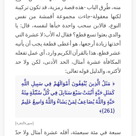
منه، طُرِق الباب -هذه قصة رمزية، قد تكون تركيبة
لكنها معقولة-جاءت مجموعة أقمشة من نفس
النوع، فالابن سحب واحدة خبأها لنفسه، قال: يا
والدي بعثوا تسع قطع؟ فقال له الأب: لا عشرة التي
أخذتها زيادة أرجعها، هو أعطى قطعة يجب أن يأتيه
عشر قطع، هذا بالقرآن الكريم وارد، أي عمل تفعله
المكافأة عشرة أمثال، الحد الأدنى، لكن ولا حد
لأكثره، والدليل قوله تعالى:
﴿ مَثَلُ الَّذِينَ يُنْفِقُونَ أَمْوَالَهُمْ فِي سَبِيلِ اللَّهِ
كَمَثَلِ حَبَّةٍ أَنْبَتَتْ سَبْعَ سَنَابِلَ فِي كُلِّ سُنْبُلَةٍ مِئَةُ
حَبَّةٍ وَاللَّهُ يُضَاعِفُ لِمَنْ يَشَاءُ وَاللَّهُ وَاسِعٌ عَلِيمٌ
(261)﴾
[ سورة البقرة ]
سبعة في مئة سبعمئة، أقله عشرة أمثال ولا حدّ