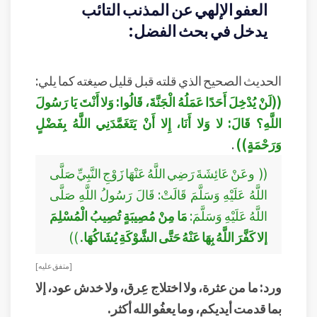
العفو الإلهي عن المذنب التائب
يدخل في بحث الفضل:
الحديث الصحيح الذي قلته قبل قليل صيغته كما يلي:
((لَنْ يُدْخِلَ أَحَدًا عَمَلُهُ الْجَنَّةَ، قَالُوا: وَلا أَنْتَ يَا رَسُولَ
اللَّهِ؟ قَالَ: لا وَلا أَنَا، إِلا أَنْ يَتَغَمَّدَنِي اللَّهُ بِفَضْلٍ
وَرَحْمَةٍ))
.
(( وعَنْ عَائِشَةَ رَضِي اللَّهُ عَنْهَا زَوْجِ النَّبِيِّ صَلَّى
اللَّهُ عَلَيْهِ وَسَلَّمَ قَالَتْ: قَالَ رَسُولُ اللَّهِ صَلَّى
اللَّهُ عَلَيْهِ وَسَلَّمَ:
مَا مِنْ مُصِيبَةٍ تُصِيبُ الْمُسْلِمَ
إلا كَفَّرَ اللَّهُ بِهَا عَنْهُ حَتَّى الشَّوْكَةِ يُشَاكُهَا.
))
[ متفق عليه ]
ورد: ما من عثرة، ولا اختلاج عِرق، ولا خدش عود، إلا
بما قدمت أيديكم، وما يعفُو الله أكثر.