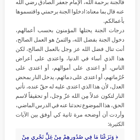
فالجنة برحمة الله، الإمام جعفر الصادق رضي الله
عنه قال بما معناه: ادخلوا الجنة برحمتي واقتسموها
بأعمالكم.
درجات الجنة يحتلها المؤمنون بحسب أعمالهم،
دخول الجنة بفضل الله، والثمنُ هو العمل الصالح،
أنت تنال فضل الله عز وجل بالعمل الصالح، لكن
هذا الذي أساء في الدنيا، واعتدى على أعراض
الناس، أو اعتدى على أموالهم، أو اعتدى على
حُرُماتهم، أو اعتدى على دمائهم، يدخل النار بمحض
العدل، لأن هذا الذي اعتدى عليه له حقّ عنده، تأتي
النار لتكون عدلاً مِن الله عزّ وجل، أو تحقيقاً لاسم
الحق، هذا الموضوع تحدثنا عنه في الدرس الماضي،
وأردت أن أوضحه مرة ثانية كي أوفق بين الآيات
الكثيرة:
﴿ وَنَزَعْنَا مَا فِي صُدُورِهِمْ مِنْ غِلٍّ تَجْرِي مِنْ