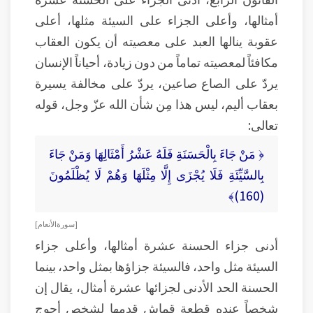
أمثالها، وأعلى الجزاء على السيئة مثلها، أعلى
عقوبة ينالها العبد على معصيته أن يكون العقاب
مكافئاً لمعصيته تماماً من دون زيادة، أحياناً الإنسان
يردّ على الصاع صاعين، يردّ على مخالفة يسيرة
بعقاب أليم، ليس هذا مِن شأن الله عزّ وجل، قوله
تعالى:
﴿ مَنْ جَاءَ بِالْحَسَنَةِ فَلَهُ عَشْرُ أَمْثَالِهَا وَمَنْ جَاءَ
بِالسَّيِّئَةِ فَلَا يُجْزَى إِلَّا مِثْلَهَا وَهُمْ لَا يُظْلَمُونَ
(160)﴾
[ سورة الأنعام ]
أدنى جزاء الحسنة عشرة أمثالها، وأعلى جزاء
السيئة مثل واحد، فالسيئة جزاؤها بمثل واحد، بينما
الحسنة الحد الأدنى لجزائها عشرة أمثال، يقال إن
شخصاً عنده قطعة قماش قدمها لشخص أحوج