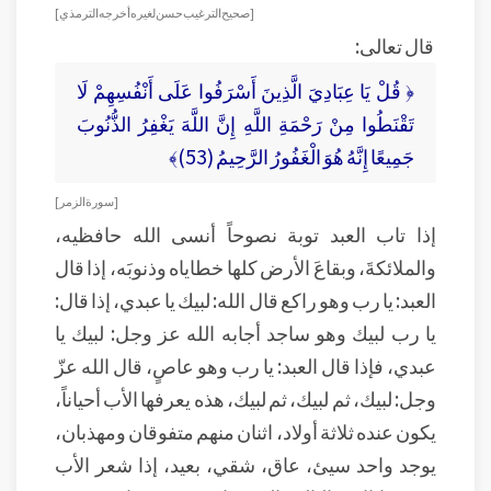
[ صحيح الترغيب حسن لغيره أخرجه الترمذي ]
قال تعالى:
﴿ قُلْ يَا عِبَادِيَ الَّذِينَ أَسْرَفُوا عَلَى أَنْفُسِهِمْ لَا
تَقْنَطُوا مِنْ رَحْمَةِ اللَّهِ إِنَّ اللَّهَ يَغْفِرُ الذُّنُوبَ
جَمِيعًا إِنَّهُ هُوَ الْغَفُورُ الرَّحِيمُ (53)﴾
[ سورة الزمر ]
إذا تاب العبد توبة نصوحاً أنسى الله حافظيه،
والملائكةَ، وبقاعَ الأرض كلها خطاياه وذنوبَه، إذا قال
العبد: يا رب وهو راكع قال الله: لبيك يا عبدي، إذا قال:
يا رب لبيك وهو ساجد أجابه الله عز وجل: لبيك يا
عبدي، فإذا قال العبد: يا رب وهو عاصٍ، قال الله عزّ
وجل: لبيك، ثم لبيك، ثم لبيك، هذه يعرفها الأب أحياناً،
يكون عنده ثلاثة أولاد، اثنان منهم متفوقان ومهذبان،
يوجد واحد سيئ، عاق، شقي، بعيد، إذا شعر الأب