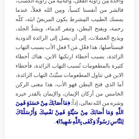
فالشر من أنفسنا كسباً، ومِن الله فعلاً، عندما
يمسك الطبيب المِشرط يكون المريضُ ابنَه، كلّه
رحمة، ويفتح البطن، وتنفر الدماء، ويشدُّ الجلد،
ويذبح العضلات، إلى أن يصل إلى الزائدة الدودية
فيستأصلها، هذا فعْلِ مَن؟ فعلِ الأب بسبب التهاب
الزائدة، بسبب أخطاء ارتكبها الابن، هناك أخطاء
كثيرة بالمطعومات تُسبب التهاب الزائدة، فأخطاء
الابن في تناول المطعومات سبَّبَتْ التهاب الزائدة،
أما الذي فتح البطن فهو الأب، هذا معنى الركن
الخامس من أركان الإيمان، والإيمان بالقدر خيره
وشره من الله تعالى، إذاً:
﴿مَا أَصَابَكَ مِنْ حَسَنَةٍ فَمِنَ
اللَّهِ وَمَا أَصَابَكَ مِنْ سَيِّئَةٍ فَمِنْ نَفْسِكَ وَأَرْسَلْنَاكَ
لِلنَّاسِ رَسُولًا وَكَفَى بِاللَّهِ شَهِيدًا﴾
.