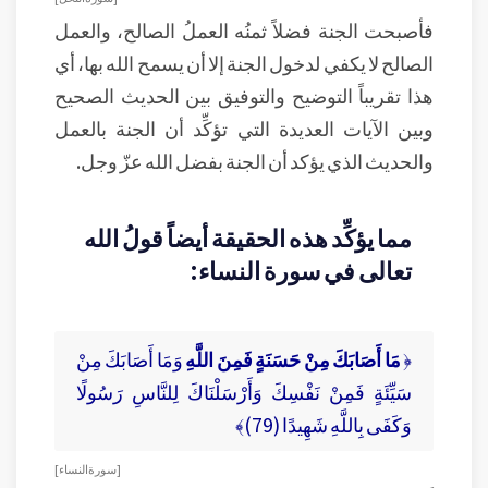
فأصبحت الجنة فضلاً ثمنُه العملُ الصالح، والعمل
الصالح لا يكفي لدخول الجنة إلا أن يسمح الله بها، أي
هذا تقريباً التوضيح والتوفيق بين الحديث الصحيح
وبين الآيات العديدة التي تؤكِّد أن الجنة بالعمل
والحديث الذي يؤكد أن الجنة بفضل الله عزّ وجل.
مما يؤكِّد هذه الحقيقة أيضاً قولُ الله
تعالى في سورة النساء:
﴿
مَا أَصَابَكَ مِنْ حَسَنَةٍ فَمِنَ اللَّهِ
وَمَا أَصَابَكَ مِنْ
سَيِّئَةٍ فَمِنْ نَفْسِكَ وَأَرْسَلْنَاكَ لِلنَّاسِ رَسُولًا
وَكَفَى بِاللَّهِ شَهِيدًا (79)﴾
[ سورة النساء ]