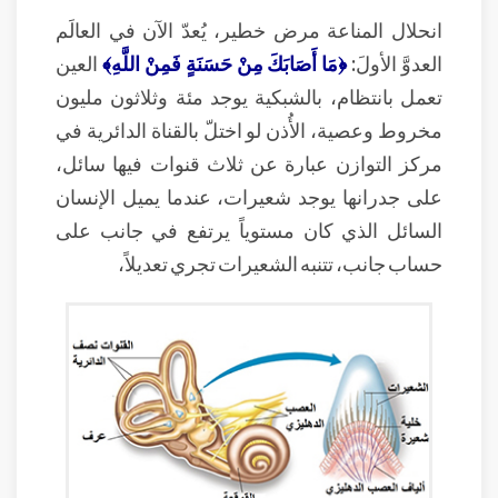
انحلال المناعة مرض خطير، يُعدّ الآن في العالَم
العدوَّ الأولَ:
﴿مَا أَصَابَكَ مِنْ حَسَنَةٍ فَمِنْ اللَّهِ﴾
العين
تعمل بانتظام، بالشبكية يوجد مئة وثلاثون مليون
مخروط وعصية، الأُذن لو اختلّ بالقناة الدائرية في
مركز التوازن عبارة عن ثلاث قنوات فيها سائل،
على جدرانها يوجد شعيرات، عندما يميل الإنسان
السائل الذي كان مستوياً يرتفع في جانب على
حساب جانب، تتنبه الشعيرات تجري تعديلاً،