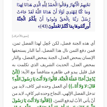
تَحْتِهِمُ الْأَنْهَارُ وَقَالُوا الْحَمْدُ لِلَّهِ الَّذِي هَدَانَا لِهَذَا
وَمَا كُنَّا لِنَهْتَدِيَ لَوْلَا أَنْ هَدَانَا اللَّهُ لَقَدْ جَاءَتْ
رُسُلُ رَبِّنَا بِالْحَقِّ وَنُودُوا أَنْ
تِلْكُمُ الْجَنَّةُ
أُورِثْتُمُوهَا بِمَا كُنْتُمْ تَعْمَلُونَ
(43)﴾
[ سورة الأعراف ]
أي هذه الجنة فضل، لكن جُعِل لهذا الفضل ثمن،
فمن دفع الثمن نال هذا الفضل، أما النار يستحقها
الإنسان بمحض العدل، الجنة بمحض الفضل، والنار
بمحض العدل، الحديث الشريف الذي تكلمت به
قبل قليل يبدو في ظاهره متناقضاً مع الآية:
((لَنْ
يُدْخِلَ أَحَدًا عَمَلُهُ الْجَنَّةَ، قَالُوا: وَلا أَنْتَ يَا رَسُولَ اللَّهِ؟
قَالَ: لا وَلا أَنَا..))
أي العمل وحده غير كاف، لابد مِن
تدخل الفضل الإلهي، النجاح وحده غير كافٍ، لابد من
أنْ يأتي الأبُ ليدفع الثمنَ،
((قَالُوا: وَلا أَنْتَ يَا رَسُولَ