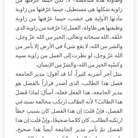
زاوية شكلها هي مستطيل، حينما عرّفتها من زاوية
مادتها الأولية هي خشب، حينما عرّفتها من زاوية
وظيفتها هي طاولة، العمل إذا عرّفته من زاوية الذي
خَلَقَه، الله سبحانه وتعالى، الخير من الله عزّ وجل،
والشر من الله، لا يقع شيءٌ في الأرض إلا بأمر من
الله عزّ وجل، لو نظرت إلى العمل من زاوية سببِه
وكسْبِه الخير من الله، والشرّ من الإنسان.
مثل آخر أضربه كثيراً، أنا قد أقول: مدير الجامعة
فصل هذا الطالب، الذي أصدر قراراً بالفصل هو
مدير الجامعة، هذا الفعل فعله، أسأل: لماذا فَصَلَ
هذا الطالبُ؟ لأنه الطالب ارتكب مخالفة تستدعي
الفصل، فإنْ قلتَ: إن هذا الفصل كان بسببِ خطأ
ارتكبه الطالب، كان كلامنا صحيحًا، وإنْ قلت: إن هذا
الفصل تمّ بأمر مدير الجامعة أيضاً هذا صحيح،
واحدة مِن زاوية الفعل، والثانية من زاوية الكسب،