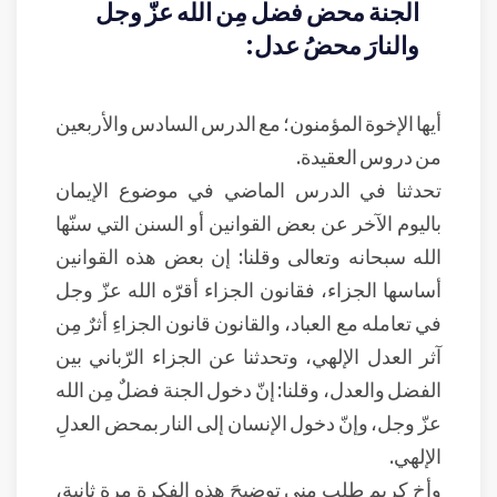
الجنة محض فضل مِن الله عزّ وجل
والنارَ محضُ عدل:
أيها الإخوة المؤمنون؛ مع الدرس السادس والأربعين
من دروس العقيدة.
تحدثنا في الدرس الماضي في موضوع الإيمان
باليوم الآخر عن بعض القوانين أو السنن التي سنّها
الله سبحانه وتعالى وقلنا: إن بعض هذه القوانين
أساسها الجزاء، فقانون الجزاء أقرّه الله عزّ وجل
في تعامله مع العباد، والقانون قانون الجزاءِ أثرٌ مِن
آثر العدل الإلهي، وتحدثنا عن الجزاء الرّباني بين
الفضل والعدل، وقلنا: إنّ دخول الجنة فضلٌ مِن الله
عزّ وجل، وإنّ دخول الإنسان إلى النار بمحض العدلِ
الإلهي.
وأخ كريم طلب مني توضيحَ هذه الفكرة مرة ثانية،