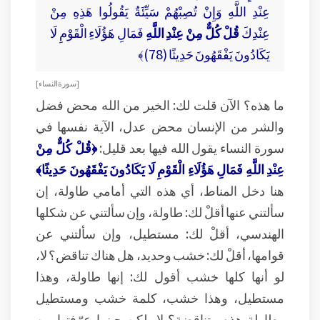
عِنْدِ اللَّهِ وَإِنْ تُصِبْهُمْ سَيِّئَةٌ يَقُولُوا هَذِهِ مِنْ
عِنْدِكَ
قُلْ كُلٌّ مِنْ عِنْدِ اللَّهِ
فَمَالِ هَؤُلَاءِ الْقَوْمِ لَا
يَكَادُونَ يَفْقَهُونَ حَدِيثًا (78)﴾
[ سورة النساء ]
ما هذه؟ الآن قلت لك: الخير من الله محض فضل
والشر من الإنسان محض عدل، الآية نفسها في
سورة النساء يقول الله فيها بعد قليل:
﴿قُلْ كُلٌّ مِنْ
عِنْدِ اللَّهِ فَمَالِ هَؤُلَاءِ الْقَوْمِ لَا يَكَادُونَ يَفْقَهُونَ حَدِيثًا﴾
هنا دخل المناط، أي هذه التي أمامي طاولة، إن
سألتني عنها أقلْ لك: طاولة، وإن سألتني عن شكلها
الهندسي، أقلْ لك: مستطيل، وإن سألتني عن
قوامها، أقلْ لك: خشب وحديد، هل هناك تناقض؟ لا،
لو أنها كلها خشب أقول لك: إنها طاولة، وهذا
مستطيل، وهذا خشب، كلمة خشب ومستطيل
وطاولة هذه متناقضة؟ لا، لكن حينما عرّفتها من