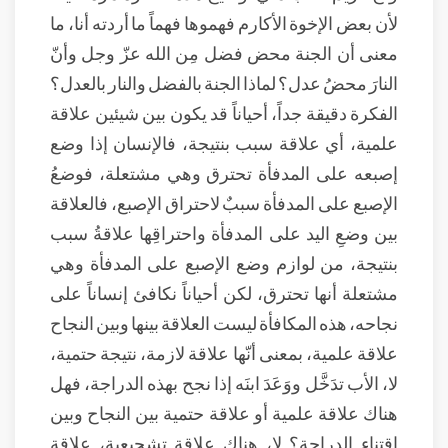
لأن بعض الإخوة الأكارم فهموها فهماً ما أردته أنا، ما
معنى أن الجنة محض فضل مِن الله عزّ وجل وأنّ
النارَ محضُ عدل؟ لماذا الجنة بالفضل والنار بالعدل؟
الفكرة دقيقة جداً، أحياناً قد يكون بين شيئين علاقة
علمية، أي علاقة سبب بنتيجة، فالإنسان إذا وضع
إصبعه على المدفأة تحترق وهي مشتعلة، فوضعُ
الإصبع على المدفأة سببٌ لاحتراق الإصبع، فالعلاقة
بين وضعِ اليد على المدفأة واحتراقِها علاقةُ سبب
بنتيجة، من لوازم وضع الإصبع على المدفأة وهي
مشتعلة أنها تحترق، لكن أحياناً نكافئ إنساناً على
نجاحه، هذه المكافأة ليست العلاقة بينها وبين النجاح
علاقة علمية، بمعنى أنّها علاقة لازمة، نتيجة حتمية،
لا، الأب تدَخَّل ووَعَدَ ابنَه إذا نجح بهذه الدراجة، فهل
هناك علاقة علمية أو علاقة حتمية بين النجاح وبين
اقتناء الدراجة؟ لا، هناك علاقة تشجيعية، علاقة