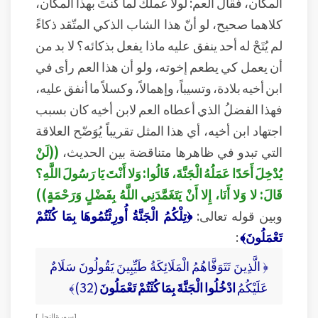
المكان، فقال العم: لولا عملك لما كنتَ بهذا المكان،
كلاهما صحيح، لو أنّ هذا الشاب الذكي المتّقد ذكاءً
لم يُتَحْ له أحد ينفق عليه ماذا يفعل بذكائه؟ لا بد من
أن يعمل كي يطعم إخوته، ولو أن هذا العم رأى في
ابن أخيه بلادة، وتسيباً، وإهمالاً، وكسلاً ما أنفق عليه،
فهذا الفضلُ الذي أعطاه العم لابن أخيه كان بسبب
اجتهاد ابن أخيه، أي هذا المثل تقريباً يُوَضّح العلاقة
التي تبدو في ظاهرها متناقضة بين الحديث،
((لَنْ
يُدْخِلَ أَحَدًا عَمَلُهُ الْجَنَّةَ، قَالُوا: وَلا أَنْتَ يَا رَسُولَ اللَّهِ؟
قَالَ: لا وَلا أَنَا، إِلا أَنْ يَتَغَمَّدَنِي اللَّهُ بِفَضْلٍ وَرَحْمَةٍ))
وبين قوله تعالى:
﴿تِلْكُمُ الْجَنَّةُ أُورِثْتُمُوهَا بِمَا كُنْتُمْ
تَعْمَلُونَ﴾
:
﴿ الَّذِينَ تَتَوَفَّاهُمُ الْمَلَائِكَةُ طَيِّبِينَ يَقُولُونَ سَلَامٌ
عَلَيْكُمُ
ادْخُلُوا الْجَنَّةَ بِمَا كُنْتُمْ تَعْمَلُونَ
(32)﴾
[ سورة النحل ]