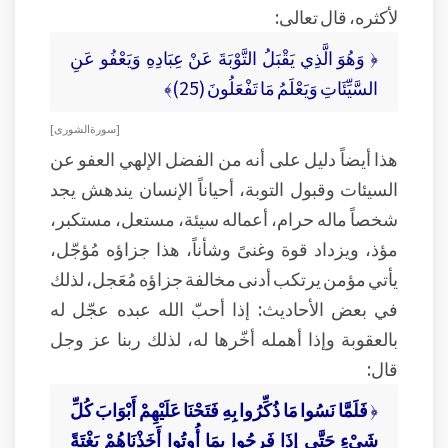
لأكثره، قال تعالى:
﴿ وَهُوَ الَّذِي يَقْبَلُ التَّوْبَةَ عَنْ عِبَادِهِ وَيَعْفُو عَنِ
السَّيِّئَاتِ وَيَعْلَمُ مَا تَفْعَلُونَ (25)﴾
[ سورة الشورى ]
هذا أيضاً دليل على أنه من الفضل الإلهي العفو عن
السيئات وقبول التوبة، أحياناً الإنسان يندهش يجد
شخصاً ماله حرام، أعماله سيئة، مستعل، مستكبر،
مؤذ، ويزداد قوة وغنىً وشأناً، هذا جزاؤه مُؤجّل،
يأتي مؤمن يرتكب أدنى مخالفة جزاؤه مُعَجل، لذلك
في بعض الأحاديث: إذا أحبّ الله عبده عجّل له
بالعقوبة وإذا أهمله أخّرها له، لذلك ربنا عز وجل
قال:
﴿
فَلَمَّا نَسُوا مَا ذُكِّرُوا بِهِ فَتَحْنَا عَلَيْهِمْ أَبْوَابَ كُلِّ
شَيْءٍ حَتَّى إِذَا فَرِحُوا بِمَا أُوتُوا أَخَذْنَاهُمْ بَغْتَةً