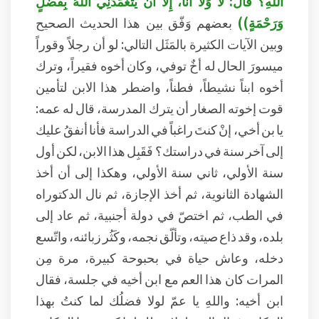
اللَّهِ؟ قَالَ: لا وَلا أَنَا، إِلا أَنْ يَتَغَمَّدَنِي اللَّهُ بِفَضْلٍ
وَرَحْمَةٍ))
بعضهم وَفّق بين هذا الحديث الصحيح
وبين الآيات الكثيرة بالمَثَل التالي: لو أن رجلاً وقوراً
ميسورَ الحال له أخٌ توفي، وكان أخوه فقيراً، وترك
أخوه ابناً نشيطاً، فطناً، واضطر هذا الابن لتأمين
قوت إخوته الصغار أن يترك المدرسة، قال له عمه:
يا بن أخي، إنْ كنتَ راغباً في الدراسة فأنا أنفقُ عليك
إلى آخر سنة في دراستك؟ فَقَبِل هذا الابن، لكن أول
سنة الأولي، ثاني سنة الأولي، وهكذا إلى أن أخذ
الشهادة الثانوية، ثم أخذ الإجازة، ثم نال الدكتوراه
في الطب، ثم اختصّ في دولة أجنبية، ثم عاد إلى
بلده، وقد ذاع صيته، وتألّق نجمه، وكَثُر زبائنه، واتّسع
دخله، وعاش حياة في بحبوحة كبيرة، مرة مِن
المرات كان هذا العم مع ابن أخيه في جلسة، فقال
ابن أخيه: واللهِ يا عمّ لولا فضلُك لما كنتُ بهذا