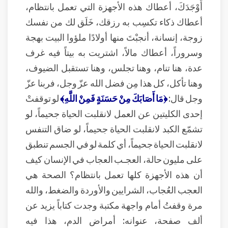
أَوْجَدَكَ، أعطاك هذه الأجهزة التي تعمل بانتظام،
أعطاك ذكاء تكسِب به رزقك، خَلَق لك من نفسك
زوجة، إنسانة، أنجبْتَ منها أولادًا ملؤوا البيت بهجة
وسروراً، أعطاك مالاً، اشتريت به بيتاً فيه غرف
عدة، هنا تنام، وهنا تجلس، وهنا تستقبل الضيوف،
وهنا تأكل، كل هذا مِن فضل الله عزّ وجل، فربنا عزّ
وجل قال:
﴿مَا أَصَابَكَ مِنْ حَسَنَةٍ فَمِنْ اللَّهِ﴾
لو توقفتْ
إحدى الكليتين عن العمل لانقلبت الحياة جحيماً، لو
تشمّع الكبد لانقلبت الحياة جحيماً، لو ضاق التنفس
لانقلبت الحياة جحيماً، أي كلمة لو في الجسم تنطبق
على مليون حالة، العجـب العجاب في الإنسان كيف
أن هذه الأجهزة كلها تعمل بانتظام؟ الصحة هي
العجب العُجاب، الشرايين والأوردة والضغط، والله
مرة وقفتُ أمام واجهة مكتبة وجدت كتاباً يزيد عن
ألف صفحة، عنوانه: أمراض الدم، هذا فيه