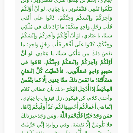
تَبْلُغُوا نَفْعِي فَتَنْفَعُونِي، يا عِبَادِي، لو أنَّ أَوَّلَكُمْ
وَآخِرَكُمْ وإنْسَكُمْ وَجِنَّكُمْ، كَانُوا علَى أَتْقَى
قَلْبِ رَجُلٍ وَاحِدٍ مِنكُمْ؛ ما زَادَ ذلكَ في مُلْكِي
شيئًا، يا عِبَادِي، لوْ أنَّ أَوَّلَكُمْ وَآخِرَكُمْ وإنْسَكُمْ
وَجِنَّكُمْ، كَانُوا علَى أَفْجَرِ قَلْبِ رَجُلٍ وَاحِدٍ؛ ما
نَقَصَ ذلكَ مِن مُلْكِي شيئًا، يا عِبَادِي،
لو أنَّ
أَوَّلَكُمْ وَآخِرَكُمْ وإنْسَكُمْ وَجِنَّكُمْ، قَامُوا في
صَعِيدٍ وَاحِدٍ فَسَأَلُونِي، فأعْطَيْتُ كُلَّ إنْسَانٍ
مَسْأَلَتَهُ؛ ما نَقَصَ ذلكَ ممَّا عِندِي إلَّا كما يَنْقُصُ
المِخْيَطُ إذَا أُدْخِلَ البَحْرَ
-ذلك بأن عطائي كلام
وأخذي كلام، كن فيكون، زل فيزول-يا عِبَادِي،
إنَّما هي أَعْمَالُكُمْ أُحْصِيهَا لَكُمْ، ثُمَّ أُوَفِّيكُمْ إيَّاهَا،
فمَن وَجَدَ خَيْرًا فَلْيَحْمَدِ اللَّهَ
، وَمَن وَجَدَ غيرَ ذلكَ
فلا يَلُومَنَّ إلَّا نَفْسَهُ. وفي روايةٍ: إنِّي حَرَّمْتُ
علَى نَفْسِي الظُّلْمَ وعلَى عِبَادِي، فلا تَظَالَمُوا.