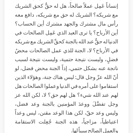
إنساناً عَمِل عملاً صالحاً، هل له حقٌّ كحق الشريك
مع شريكه؟ الشريك له حق مع شريكه، دافع معه
رأس مال مشترك والجهد مشترك أين الحساب؟
أين الأرباح؟ يا ترى العبد الذي عَمِل الصالحات في
الدنيا له حقٌّ عند الله بالجنة كحقِّ الشريك مع شريكه
في الأرباح؟ لا، الجنة للذي عمل الصالحات محضُ
فضلٍ، وليست نتيجة حتمية، وليست نتيجة لسبب
ناتجة عنه بشكل حتمي، إذاً الجنة محض فضل، لو
أنّ الله عزّ وجل قال: ليس هناك جنة، وهؤلاء الذين
استقاموا على أمره في الدنيا وعملوا الصالحات هل
لهم عند الله شيء؟ هل لهم حق؟ لا، لكن الله عز
وجل تفضَّلَ ووعدَ المؤمنين بالجنة وعد فضل،
وليس وعد حقّ، لكن هذا الوعد مقنن، ليس وعداً
اعتباطياً، مزاجياً، هذه الجنة جُعِلت الاستقامة
والعمل الصالح سبباً لها.