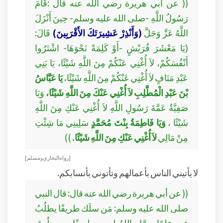
(( عن أبي هريرة رضي الله عنه قال :قَامَ
رَسُولُ اللَّهِ -صلى الله عليه وسلم- حِينَ أَنْزَلَ
اللَّهُ عَزَّ وَجَلَّ
(وَأَنْذِرْ عَشِيرَتَكَ الأَقْرَبِينَ)
قَالَ:
(يَا مَعْشَرَ قُرَيْشٍ -أَوْ كَلِمَةً نَحْوَهَا- اشْتَرُوا
أَنْفُسَكُمْ، لاَ أُغْنِي عَنْكُمْ مِنَ اللَّهِ شَيْئًا، يَا بَنِي
عَبْدِ مَنَافٍ لاَ أُغْنِي عَنْكُمْ مِنَ اللَّهِ شَيْئًا،
يَا عَبَّاسُ
بْنَ عَبْدِ الْمُطَّلِبِ لاَ أُغْنِي عَنْكَ مِنَ اللَّهِ شَيْئًا،
وَيَا
صَفِيَّةُ عَمَّةَ رَسُولِ اللَّهِ لاَ أُغْنِي عَنْكِ مِنَ اللَّهِ
شَيْئًا ،
وَيَا فَاطِمَةُ بِنْتَ مُحَمَّدٍ
سَلِينِي مَا شِئْتِ
مِنْ مَالِي
لاَ أُغْنِي عَنْكِ مِنَ اللَّهِ شَيْئًا.
))
[ رواه البخاري ومسلم ]
لا يأتيني الناس بأعمالهم وتأتوني بأنسابكم.
(( عن أبي هريرة رضي الله عنه قال: قال النبي
صلى الله عليه وسلم: مَن سلَك طريقًا يطلُبُ
فيه عِلمًا سهَّل اللهُ له به طريقًا مِن طُرقِ