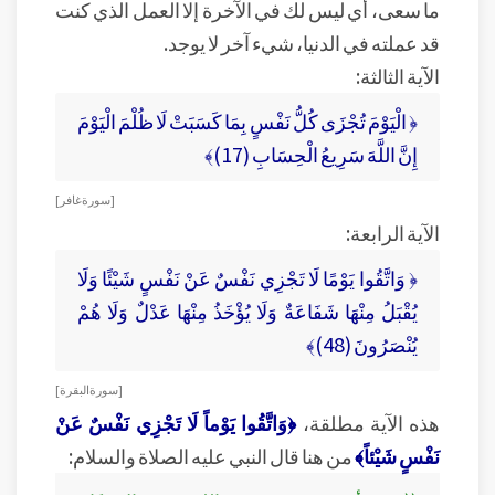
ما سعى، أي ليس لك في الآخرة إلا العمل الذي كنت
قد عملته في الدنيا، شيء آخر لا يوجد.
الآية الثالثة:
﴿ الْيَوْمَ تُجْزَى كُلُّ نَفْسٍ بِمَا كَسَبَتْ لَا ظُلْمَ الْيَوْمَ
إِنَّ اللَّهَ سَرِيعُ الْحِسَابِ (17)﴾
[ سورة غافر ]
الآية الرابعة:
﴿ وَاتَّقُوا يَوْمًا لَا تَجْزِي نَفْسٌ عَنْ نَفْسٍ شَيْئًا وَلَا
يُقْبَلُ مِنْهَا شَفَاعَةٌ وَلَا يُؤْخَذُ مِنْهَا عَدْلٌ وَلَا هُمْ
يُنْصَرُونَ (48)﴾
[ سورة البقرة ]
هذه الآية مطلقة،
﴿وَاتَّقُوا يَوْماً لَا تَجْزِي نَفْسٌ عَنْ
نَفْسٍ شَيْئاً﴾
من هنا قال النبي عليه الصلاة والسلام: