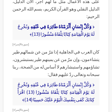
على هذه الأعمال مثل ما لهم أجر، الآن الدليل،
الدليل النقلي وهو القرآن الكريم، بسم الله الرحمن
الرحيم:
﴿
وَكُلَّ إِنْسَانٍ أَلْزَمْنَاهُ طَائِرَهُ فِي عُنُقِهِ
وَنُخْرِجُ
لَهُ يَوْمَ الْقِيَامَةِ كِتَابًا يَلْقَاهُ مَنْشُورًا (13)﴾
[ سورة الإسراء ]
كان العرب في الجاهلية إذا مَرّ من عن شمالهم طير
يتشاءمون، وإن مرّ من عن يمينهم طير يستبشرون،
تشاؤمهم واستبشارهم لا أساس له من الصحة، ربنا
سبحانه وتعالى ردّ عليهم فقال:
﴿ وَكُلَّ إِنْسَانٍ أَلْزَمْنَاهُ طَائِرَهُ فِي عُنُقِهِ وَنُخْرِجُ
لَهُ يَوْمَ الْقِيَامَةِ كِتَابًا يَلْقَاهُ مَنْشُورًا (13) اقْرَأْ
كِتَابَكَ كَفَى بِنَفْسِكَ الْيَوْمَ عَلَيْكَ حَسِيبًا (14)﴾
[ سورة الإسراء ]