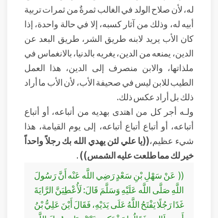
له، لأن صلاح الولد في الغالب ثمرةٌ من ثمرات تربية
أبيه له، وذلك من آثار كسبه، إلا في حالة واحدة، إذا
كان الأب يريد لابنه طريق الشر، طريق البعد عن
الدين، يمنعه من الدين، يغريه بالدنيا، بالانغماس في
ملذاتها، والابن منصرف إلى الدين، هذا العمل
الطيب للابن ليس في صحيفة الأب، لأن الأب ما أراد
ذلك بل أراد عكس ذلك.
ولـه أجر كل من اهتدى بهديه من أتباعه، أو أتباع
أتباعه، أو أتباع أتباع أتباعه، إلى يوم القيامة، هذا
شيء عظيم،
((يا علي لئن يهدي الله بك رجلاً واحداً
خير لك مما طلعت عليه الشمس))
.
(( عَنْ سَهْلِ بْنِ سَعْدٍ رَضِي اللَّه عَنْه أَنَّ رَسُولَ
اللَّهِ صَلَّى اللَّه عَلَيْهِ وَسَلَّمَ قَالَ: لَأُعْطِيَنَّ الرَّايَةَ
غَدًا رَجُلًا يَفْتَحُ اللَّهُ عَلَى يَدَيْهِ، فَقَالَ أَيْنَ عَلِيُّ بْنُ