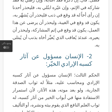
شاركه في الإثم، وإن عيّره ابتُلي به، فليحذر أحدنا
إن رأى أخاً له قد وقع في ذنب فليحذر أن يُشهِّر به،
يكون قد وقع في الغيبة، وليحذر أن يرضى عن هذا
العمل، يكون قد وقع في إثم المشاركة، وليحذر أن
يعيره، عندئذ يُعاقب الذي يُعيِّر أخاه بذنب أن يُبتلى
به.
وضع داكن
2- الإنسان مسؤول عن آثار
كسبه الإرادي الخيّر:
الحكم الثالث؛ الإنسان مسؤول عن آثار كسبه
الإرادي ومحاسب عليه، مثلاً له ثواب الصدقة
الجارية، ولو بعد موته، هذه الآثار، لأن استمرار
الاستفادة منها في أبواب الخير من آثار كسبه، له
ثواب العلم النافع الذي يقوم ببثه ونشره، أو التأليف