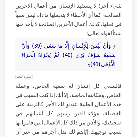
شيء آخر؛ لا يستفيد الإنسان من أعمال الآخرين
الصالحة، كما أن الأخطاء لا يتحملها ما دام ليس سبباً
في فعلها، كذلك أعمال الآخرين الصالحة لا يأخذ منها
شيئاً لقوله تعالى:
﴿ وَأَنْ لَيْسَ لِلْإِنْسَانِ إِلَّا مَا سَعَى (39) وَأَنَّ
سَعْيَهُ سَوْفَ يُرَى (40) ثُمَّ يُجْزَاهُ الْجَزَاءَ
الْأَوْفَى (41)﴾
[ سورة النجم ]
فالسعي كل إنسان له سعيه الخاص، وعمله
الخاص، ومكانته الخاصة، إلا أنك إذا كنت السبب في
هذه الأعمال الطيبة عندئذٍ لك الأجر كالتربية على
الفضيلة، هؤلاء الذين ربيتهم كل أعمالهم في
صحيفتك، والأدق من ذلك كل الأعمال التي قاموا بها
بسبب توجيهك إيّاهم لك مثل أجرهم من غير أن