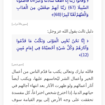
﴿ وَقَالُوا رَبَّنَا إِنَّا أَطَعْنَا سَادَتَنَا وَكُبَرَاءَنَا فَأَضَلُّونَا
السَّبِيلَا (67) رَبَّنَا آتِهِمْ ضِعْفَيْنِ مِنَ الْعَذَابِ
وَالْعَنْهُمْ لَعْنًا كَبِيرًا (68)﴾
[ سورة الأحزاب ]
دليل ثالث يقول الله عز وجل:
﴿ إِنَّا نَحْنُ نُحْيِي الْمَوْتَى وَنَكْتُبُ مَا قَدَّمُوا
وَآثَارَهُمْ وَكُلَّ شَيْءٍ أحْصَيْنَاهُ فِي إِمَامٍ مُبِينٍ
(12)﴾
[ سورة يس ]
فالله تبارك وتعالى يكتب ما قدّم الناس من أعمال
الخير وأعمال الشر ليُحاسبهم عليها، ويكتب أيضاً
آثار أعمالهم ولو ظهرت الآثار بعد انتهاء آجالهم في
حياتهم الدنيا، إذا اخترع شخص اختراعاً، كل مفسدة
تحققت على وجه الأرض إلى يوم القيامة سوف