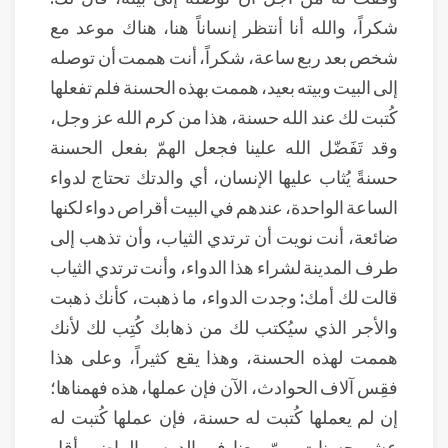
شكراً، والله أنا أنتظر إنساناً هنا، هناك موعد مع
شخص بعد ربع ساعة، شكراً، أنت هممت أن توصله
إلى البيت وبيته بعيد، هممت بهذه الحسنة فلم تفعلها
كُتبت لك عند الله حسنة، هذا من كرم الله عز وجل،
وقد تَفَضّل الله علينا فجعل الهمّ بفعل الحسنة
حسنةً يُثاب عليها الإنسان، أي والدتك تحتاج لدواء
الساعة الواحدة، عندهم في البيت أقراص دواء لكنها
ضائعة، أنت نويت أن ترتدي الثياب، وأن تذهب إلى
طرف المدينة لشراء هذا الدواء، وأنت ترتدي الثياب
قالت لك أمك: وجدت الدواء، ما ذهبت، كأنك ذهبت
والأجر الذي سيُكتب لك من ذهابك كُتِب لك لأنك
هممت لهذه الحسنة، وهذا يقع كثيراً، وعلى هذا
فقِس آلاف الحوادث، الآن فإن عملها، هذه فهمناها؛
إن لم يعملها كُتبت له حسنة، فإن عملها كُتبت له
عشر حسنات، مرّ معنا في الدرس الماضي أقل