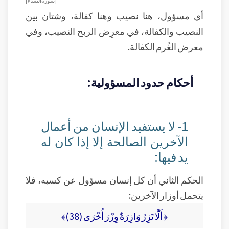
[ سورة النساء ]
أي مسؤول، هنا نصيب وهنا كفالة، وشتان بين
النصيب والكفالة، في معرِض الربح النصيب، وفي
معرض الغُرم الكفالة.
أحكام حدود المسؤولية:
1- لا يستفيد الإنسان من أعمال
الآخرين الصالحة إلا إذا كان له
يد فيها:
الحكم الثاني أن كل إنسان مسؤول عن كسبه، فلا
يتحمل أوزار الآخرين:
﴿ أَلَّا تَزِرُ وَازِرَةٌ وِزْرَ أُخْرَى (38)﴾