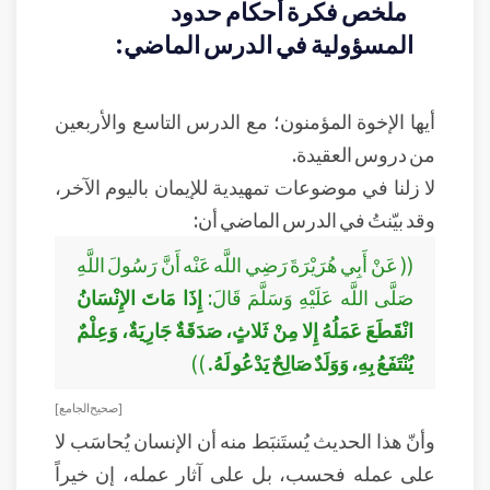
ملخص فكرة أحكام حدود
المسؤولية في الدرس الماضي:
أيها الإخوة المؤمنون؛ مع الدرس التاسع والأربعين
من دروس العقيدة.
لا زلنا في موضوعات تمهيدية للإيمان باليوم الآخر،
وقد بيّنتُ في الدرس الماضي أن:
(( عَنْ أَبِي هُرَيْرَةَ رَضِي اللَّه عَنْه أَنَّ رَسُولَ اللَّهِ
صَلَّى اللَّه عَلَيْهِ وَسَلَّمَ قَالَ:
إِذَا مَاتَ الإِنْسَانُ
انْقَطَعَ عَمَلُهُ إِلا مِنْ ثَلاثٍ، صَدَقَةٌ جَارِيَةٌ، وَعِلْمٌ
يُنْتَفَعُ بِهِ، وَوَلَدٌ صَالِحٌ يَدْعُو لَهُ.
))
[ صحيح الجامع ]
وأنّ هذا الحديث يُستَنبَط منه أن الإنسان يُحاسَب لا
على عمله فحسب، بل على آثار عمله، إن خيراً