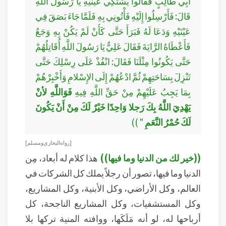
أَبِي طَالِبٍ فَقَالُوا يَشْتَكِي عَيْنَيْهِ يَا رَسُولَ اللَّهِ
قَالَ: فَأَرْسِلُوا إِلَيْهِ فَأْتُونِي بِهِ فَلَمَّا جَاءَ بَصَقَ فِي
عَيْنَيْهِ وَدَعَا لَهُ فَبَرَأَ حَتَّى كَأَنْ لَمْ يَكُنْ بِهِ وَجَعٌ
فَأَعْطَاهُ الرَّايَةَ فَقَالَ عَلِيٌّ يَا رَسُولَ اللَّهِ أُقَاتِلُهُمْ
حَتَّى يَكُونُوا مِثْلَنَا فَقَالَ: انْفُذْ عَلَى رِسْلِكَ حَتَّى
تَنْزِلَ بِسَاحَتِهِمْ ثُمَّ ادْعُهُمْ إِلَى الإِسْلامِ وَأَخْبِرْهُمْ
بِمَا يَجِبُ عَلَيْهِمْ مِنْ حَقِّ اللَّهِ فِيهِ
فَوَاللَّهِ لأنْ
يَهْدِيَ اللَّهُ بِكَ رَجلا وَاحِدًا خَيْرٌ لَكَ مِنْ أَنْ يَكُونَ
لَكَ حُمْرُ النَّعَمِ
" ))
[ رواه البخاري ومسلم ]
((خير لك من الدنيا وما فيها))
هذا كلام له أبعاد، مِن
الدنيا وما فيها، تصور أن رجلاً يملك كل الشركات في
العالم، وكل الأراضي، وكل الأبنية، وكل المشاريع،
وكل المستشفيات، وكل المشاريع الناجحة، كل
أرباحها له، لو أنه مَلَكَها، ووافته المنية تركها بلا