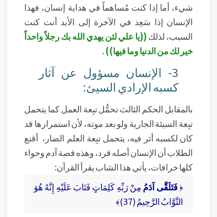
شيء، أما إذا كنت مُساهماً في هداية إنسان، فهذا
الإنسان إذا سَعِد في الآخرة إلى الأبد أنت كنت
السبب، لذلك
((يا علي لئن يهدي الله بك رجلاً واحداً
خير لك من الدنيا وما فيها))
.
3- الإنسان مسؤول عن آثار
كسبه الإرادي السيئ:
بالمقابل الحكم الثالث تحمُّل تبِعة العمل كما يتحمل
تبِعة السيئة الجارية ولو بعد موته، لأن استمرارها قد
كان لكسبه أثر فيه، يتحمل تبِعة العلم الضار، أقنع
الطلاب أن الإنسان أصله قرد، وهذه قصة آدم وحواء
كلها خرافات، يأتي هذا الشاب يقرأ القرآن:
﴿
فَتَلَقَّى آدَمُ
مِنْ رَبِّهِ كَلِمَاتٍ فَتَابَ عَلَيْهِ إِنَّهُ هُوَ
التَّوَّابُ الرَّحِيمُ (37)﴾