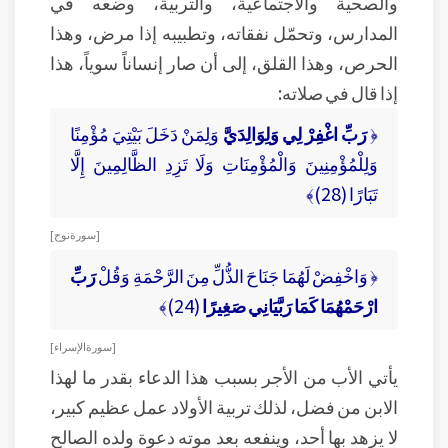
والصحية والاجتماعية، والتربية، وضعه في
المدارس، وتحمّل نفقاته، وتطبيبه إذا مرض، وهذا
الحرص، وهذا القلق، إلى أن صار إنساناً سوياً، هذا
إذا قال في صلاته:
﴿
رَبِّ اغْفِرْ لِي وَلِوَالِدَيَّ
وَلِمَنْ دَخَلَ بَيْتِيَ مُؤْمِنًا
وَلِلْمُؤْمِنِينَ وَالْمُؤْمِنَاتِ وَلَا تَزِدِ الظَّالِمِينَ إِلَّا
تَبَارًا (28)﴾
[ سورة نوح ]
﴿ وَاخْفِضْ لَهُمَا جَنَاحَ الذُّلِّ مِنَ الرَّحْمَةِ وَقُلْ
رَبِّ
ارْحَمْهُمَا كَمَا رَبَّيَانِي صَغِيرًا
(24)﴾
[ سورة الإسراء ]
يأتي الأب من الأجر بسبب هذا الدعاء بقدر ما لهذا
الابن من فضل، لذلك تربية الأولاد عمل عظيم كبير،
لا يزهد بها أحد، وينفعه بعد موته دعوة ولده الصالح