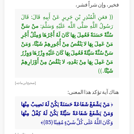
فخير، وإن شراً فشر،
(( فعَنِ الْمُنْذِرِ بْنِ جَرِيرٍ عَنْ أَبِيهِ قَالَ: قَالَ
رَسُولُ اللَّهِ صَلَّى اللَّه عَلَيْهِ وَسَلَّمَ:
منْ سَنَّ
سُنَّةً حَسَنَةً فَعُمِلَ بِهَا كَانَ لَهُ أَجْرُهَا وَمِثْلُ أَجْرِ
مَنْ عَمِلَ بِهَا لا يَنْقُصُ مِنْ أُجُورِهِمْ شَيْئًا، وَمَنْ
سَنَّ سُنَّةً سَيِّئَةً فَعُمِلَ بِهَا كَانَ عَلَيْهِ وِزْرُهَا وَوِزْرُ
مَنْ عَمِلَ بِهَا مِنْ بَعْدِهِ، لا يَنْقُصُ مِنْ أَوْزَارِهِمْ
شَيْئًا.
))
[ صحيح ابن ماجه ]
هناك آية تؤكد هذا المعنى:
﴿
مَنْ يَشْفَعْ شَفَاعَةً حَسَنَةً يَكُنْ لَهُ نَصِيبٌ مِنْهَا
وَمَنْ يَشْفَعْ شَفَاعَةً سَيِّئَةً يَكُنْ لَهُ كِفْلٌ مِنْهَا
وَكَانَ اللَّهُ عَلَى كُلِّ شَيْءٍ مُقِيتًا (85)﴾