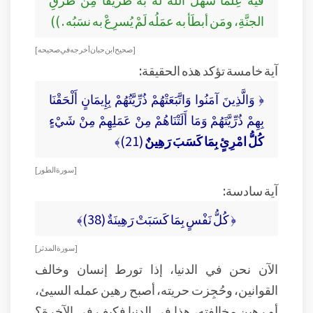
الجنَّةِ، ومَن أبطَأ به عمَلُه لَمْ يُسرِعْ به نسَبُه . ))
[ صحيح ابن حبان أخرجه في صحيحه ]
آية خامسة تؤكد هذه الحقيقة:
﴿ وَالَّذِينَ آمَنُوا وَاتَّبَعَتْهُمْ ذُرِّيَّتُهُمْ بِإِيمَانٍ أَلْحَقْنَا
بِهِمْ ذُرِّيَّتَهُمْ وَمَا أَلَتْنَاهُمْ مِنْ عَمَلِهِمْ مِنْ شَيْءٍ
كُلُّ امْرِئٍ بِمَا كَسَبَ رَهِينٌ
(21)﴾
[ سورة الطور ]
آية سادسة:
﴿ كُلُّ نَفْسٍ بِمَا كَسَبَتْ رَهِينَةٌ (38)﴾
[ سورة المدثر ]
الآن نحن في الدنيا، إذا تورط إنسان وخالف
القوانين، وحُجِزت حريته، أصبح رهين عمله السيئ،
أو رهين مخالفته، هذا في الدنيا فكيف في الآخرة؟