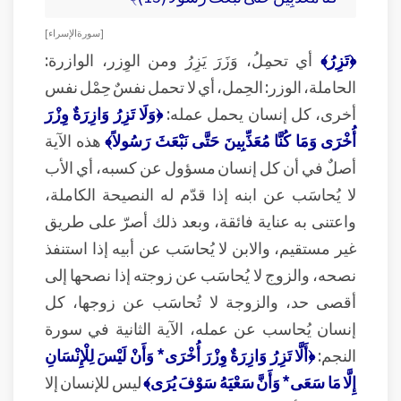
[ سورة الإسراء ]
﴿تَزِرُ﴾
أي تحمِلُ، وَزَرَ يَزِرُ ومن الوِزر، الوازرة:
الحاملة، الوزر: الحِمل، أي لا تحمل نفسٌ حِمْل نفس
أخرى، كل إنسان يحمل عمله:
﴿وَلَا تَزِرُ وَازِرَةٌ وِزْرَ
أُخْرَى وَمَا كُنَّا مُعَذِّبِينَ حَتَّى نَبْعَثَ رَسُولاً﴾
هذه الآية
أصلٌ في أن كل إنسان مسؤول عن كسبه، أي الأب
لا يُحاسَب عن ابنه إذا قدّم له النصيحة الكاملة،
واعتنى به عناية فائقة، وبعد ذلك أصرّ على طريق
غير مستقيم، والابن لا يُحاسَب عن أبيه إذا استنفذ
نصحه، والزوج لا يُحاسَب عن زوجته إذا نصحها إلى
أقصى حد، والزوجة لا تُحاسَب عن زوجها، كل
إنسان يُحاسب عن عمله، الآية الثانية في سورة
النجم:
﴿أَلَّا تَزِرُ وَازِرَةٌ وِزْرَ أُخْرَى* وَأَنْ لَيْسَ لِلْإِنْسَانِ
إِلَّا مَا سَعَى* وَأَنَّ سَعْيَهُ سَوْفَ يُرَى﴾
ليس للإنسان إلا