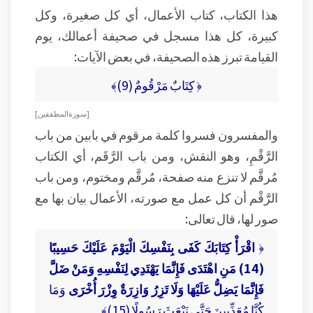
هذا الكتاب، كتاب الأعمال، أي كل صغيرة، وكل
كبيرة، كل هذا مسجل في صحيفة أعمالك، يوم
القيامة تبرز هذه الصحيفة، في بعض الآيات:
﴿ كِتَابٌ مَرْقُومٌ (9)﴾
[ سورة المطففين ]
والمفسرون فسروا كلمة مرقوم في بابين من باب
الرَّقْمِ، وهو النقش، ومن باب الرَّقَم، أي الكتاب
مُرقَّم لا تنزع منه صفحة، مُرقَّم ومختوم، ومن باب
الرَّقْم أن كل عمل مع صورته، الأعمال بيان بها مع
صور لها، قال تعالى:
﴿
اقْرَأْ كِتَابَكَ كَفَى بِنَفْسِكَ الْيَوْمَ عَلَيْكَ حَسِيبًا
(14) مَنِ اهْتَدَى فَإِنَّمَا يَهْتَدِي لِنَفْسِهِ وَمَنْ ضَلَّ
فَإِنَّمَا يَضِلُّ عَلَيْهَا وَلَا تَزِرُ وَازِرَةٌ وِزْرَ أُخْرَى
وَمَا
كُنَّا مُعَذِّبِينَ حَتَّى نَبْعَثَ رَسُولًا (15)﴾