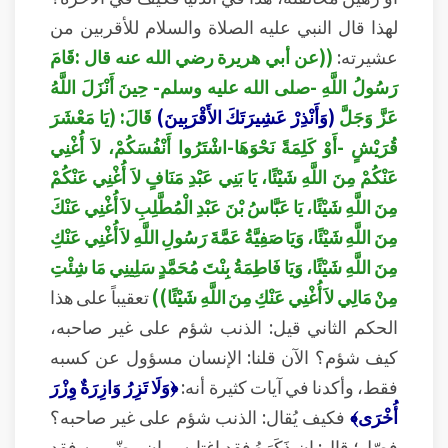
لهذا قال النبي عليه الصلاة والسلام للأقربين من
عشيرته:
((عن أبي هريرة رضي الله عنه قال :قَامَ
رَسُولُ اللَّهِ -صلى الله عليه وسلم- حِينَ أَنْزَلَ اللَّهُ
عَزَّ وَجَلَّ
(وَأَنْذِرْ عَشِيرَتَكَ الأَقْرَبِينَ)
قَالَ: (يَا مَعْشَرَ
قُرَيْشٍ -أَوْ كَلِمَةً نَحْوَهَا-
اشْتَرُوا أَنْفُسَكُمْ، لاَ أُغْنِي
عَنْكُمْ مِنَ اللَّهِ شَيْئًا،
يَا بَنِي عَبْدِ مَنَافٍ لاَ أُغْنِي عَنْكُمْ
مِنَ اللَّهِ شَيْئًا، يَا عَبَّاسُ بْنَ عَبْدِ الْمُطَّلِبِ لاَ أُغْنِي عَنْكَ
مِنَ اللَّهِ شَيْئًا، وَيَا صَفِيَّةُ عَمَّةَ رَسُولِ اللَّهِ لاَ أُغْنِي عَنْكِ
مِنَ اللَّهِ شَيْئًا، وَيَا فَاطِمَةُ بِنْتَ مُحَمَّدٍ سَلِينِي مَا شِئْتِ
مِنْ مَالِي لاَ أُغْنِي عَنْكِ مِنَ اللَّهِ شَيْئًا))
تعقيباً على هذا
الحكم الثاني قيل: الذنب شؤم على غير صاحبه،
كيف شؤم؟ الآن قلنا: الإنسان مسؤول عن كسبه
فقط، وأكدنا في آيات كثيرة أنه:
﴿وَلَا تَزِرُ وَازِرَةٌ وِزْرَ
أُخْرَى﴾
فكيف يُقال: الذنب شؤم على غير صاحبه؟
فصّل؛ قال: إن ذَكَرَهُ فقد اغتابه، وإن رضّي به فقد