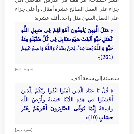
جزاء على العمل الصالح عشرة أمثال، وأعلى جزاء
على العمل السيئ مثل واحد، أقله عشرة:
﴿
مَثَلُ الَّذِينَ يُنْفِقُونَ أَمْوَالَهُمْ فِي سَبِيلِ اللَّهِ
كَمَثَلِ حَبَّةٍ أَنْبَتَتْ سَبْعَ سَنَابِلَ فِي كُلِّ سُنْبُلَةٍ مِئَةُ
حَبَّةٍ
وَاللَّهُ يُضَاعِفُ لِمَنْ يَشَاءُ وَاللَّهُ وَاسِعٌ عَلِيمٌ
(261)﴾
[ سورة البقرة ]
سبعمئة إلى سبعة آلاف.
﴿ قُلْ يَا عِبَادِ الَّذِينَ آمَنُوا اتَّقُوا رَبَّكُمْ لِلَّذِينَ
أَحْسَنُوا فِي هَذِهِ الدُّنْيَا حَسَنَةٌ وَأَرْضُ اللَّهِ
وَاسِعَةٌ
إِنَّمَا يُوَفَّى الصَّابِرُونَ أَجْرَهُمْ بِغَيْرِ
حِسَابٍ
(10)﴾
[ سورة الزمر ]