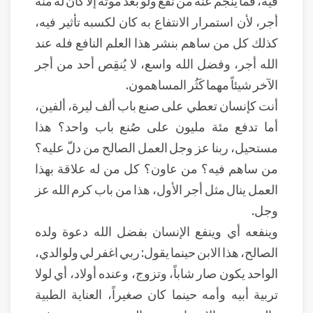
فيه، فما ينجم عنه من نفع ولو بعد موته إلا كان له منه
أجر، لأن استمرار الانتفاع به كان لكسبه تأثير فيه،
كذلك كل من ساهم بنشر هذا العلم النافع فله عند
الله أجر، وفضل الله واسع، لا يُنقِص أحد من أجر
الآخر شيئاً مهما كَثُر المساهمون.
أنت كإنسان تعطي على صنع باب ألف ليرة، ألفين،
أما تدفع مئة مليون على صُنع باب واحد؟ هذا
مستحيل، ربنا عز وجل العمل الصالح من دلّ عليه؟
من ساهم فيه؟ من عاون؟ كل من له علاقة بهذا
العمل ينال مثل أجر الأول، هذا من باب كرم الله عز
وجل.
وينفعه أي وينفع الإنسان بفضل الله دعوة ولده
الصالح، هذا الابن حينما يقول: ربي اغفر لي ولوالدي،
الواحد يكون صار شاباً، وتزوج، وعنده أولاد، أي لولا
تربية أبيه وأمه حينما كان صغيراً، العناية الطبية