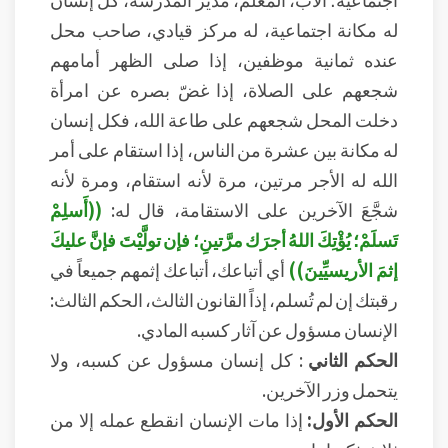
له مكانة اجتماعية، له مركز قيادي، صاحب محل
عنده ثمانية موظفين، إذا صلى الظهر أمامهم
شجعهم على الصلاة، إذا غضّ بصره عن امرأة
دخلت المحل شجعهم على طاعة الله، فكل إنسان
له مكانة بين عشرة من الناس، إذا استقام على أمر
الله له الأجر مرتين، مرة لأنه استقام، ومرة لأنه
شجَّعَ الآخرين على الاستقامة، قال له:
((أَسلِمْ
تَسلَمْ؛ يُؤْتِكَ اللهُ أجرَك مرَّتينِ؛ فإن تولَّيْتَ فإنَّ عليكَ
إثمَ الأريسيِّينَ))
أي أتباعك، أتباعك إثمهم جميعاً في
رقبتك إن لم تُسلم، إذاً القانون الثالث، الحكم الثالث:
الإنسان مسؤول عن آثار كسبه المادي.
الحكم الثاني
: كل إنسان مسؤول عن كسبه، ولا
يتحمل وزر الآخرين.
الحكم الأول:
إذا مات الإنسان انقطع عمله إلا من