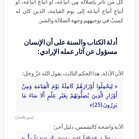
كل مَن تأثر بإضلاله مِن أتباعه، أو أتباع أتباعه، أو
أتباعِ أتباع أتباعه إلى يوم القيامة، الذين كان له
كسبٌ في توجيههم وجهة الضلالة والشر.
أدلة الكتاب والسنة على أن الإنسان
مسؤول عن آثار عمله الإرادي:
الآن الأدلة، هذا الحكم الثالث، يقول الله عزّ وجل:
﴿ لِيَحْمِلُوا أَوْزَارَهُمْ كَامِلَةً يَوْمَ الْقِيَامَةِ وَمِنْ
أَوْزَارِ الَّذِينَ يُضِلُّونَهُمْ بِغَيْرِ عِلْمٍ أَلَا سَاءَ مَا
يَزِرُونَ (25)﴾
[ سورة النحل ]
الآية واضحة كالشمس، دليل آخر: