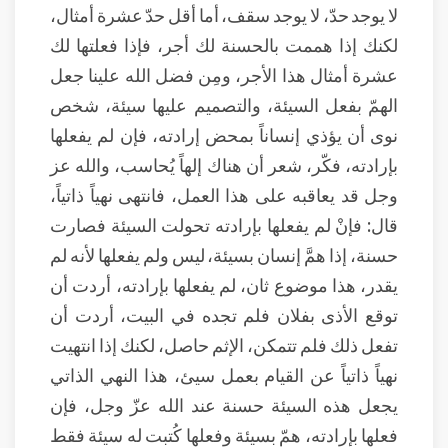
لا يوجد حدّ، لا يوجد سقف، أما أقل حدّ عشرة أمثال،
لكنك إذا هممت بالحسنة لك أجر، فإذا فعلتها لك
عشرة أمثال هذا الأجر، ومِن فضل الله علينا جعل
الهمّ بفعل السيئة، والتصميم عليها سيئة، شخص
نوى أن يؤذي إنساناً بمحض إرادته، فإن لم يفعلها
بإرادته، فكّر، شعر أن هناك إلهاً يُحاسب، والله عز
وجل قد يعاقبه على هذا العمل، فانتهى نهياً ذاتياً،
قال: فإنْ لم يفعلها بإرادته تحولت السيئة فصارت
حسنة، إذا همَّ إنسان بسيئة، ليس ولم يفعلها لأنه لم
يقدر، هذا موضوع ثان، لم يفعلها بإرادته، أردت أن
توقع الأذى بفلان فلم تجده في البيت، أردت أن
تفعل ذلك فلم تتمكن، الإثم حاصل، لكنك إذا انتهيت
نهياً ذاتياً عن القيام بعمل سيئ، هذا النهي الذاتي
يجعل هذه السيئة حسنة عند الله عزّ وجل، فإن
فعلها بإرادته، همّ بسيئة وفعلها كُتبت له سيئة فقط