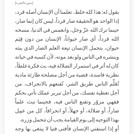
[ سورة البقرة ]
يقول له: هذا كله خلط، تعلمنا أن الإنسان أصله قرد،
إذا الواحد هو الحقيقة صار قرداً، ليس كان إنما صار،
حينما ترك الله عزّ وجل، وانغمس في الدنيا، مسخه
الله قرداً، أي صار حيواناً، الإنسان من دون قِيَم
حيوان، يتحمل الإنسان تبِعة العلم الضار الذي يبثه
وينشره في الناس ولو بعد موته، لأن كسبه في حياته
كان له أثر في استمرار الضلالة فيه، بث فكرة غلطاً،
نظرية فاسدة، قضية من أجل مصلحة طارئة مادية
تُعَلِّم الناس طريق الشر، تُقنعهم بالانحراف، من
أجل تغطية نفسك، من أجل تبرير عملك تأتي بحكم
فقهي مزوّر وتقنع الناس فيه، فحينما تبث علماً
ضاراً، أو ضلالة، أو جهلاً، أو انحرافاً، كل من عمِل
بهذا التوجيه إلى يوم القيامة يجب أن تتحمل وزره.
أو إذا استفتي الإنسان فأفتى فتيا لا يبتغي بها وجه