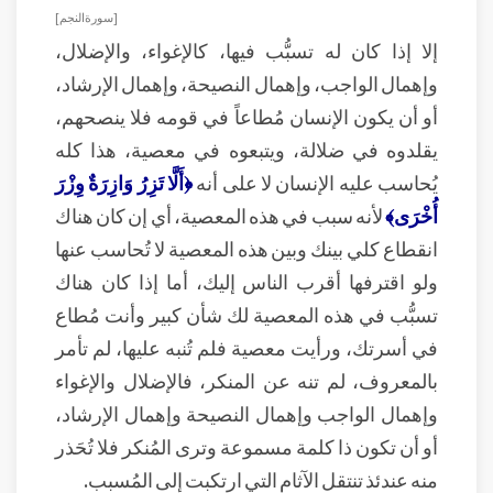
[ سورة النجم ]
إلا إذا كان له تسبُّب فيها، كالإغواء، والإضلال،
وإهمال الواجب، وإهمال النصيحة، وإهمال الإرشاد،
أو أن يكون الإنسان مُطاعاً في قومه فلا ينصحهم،
يقلدوه في ضلالة، ويتبعوه في معصية، هذا كله
يُحاسب عليه الإنسان لا على أنه
﴿أَلَّا تَزِرُ وَازِرَةٌ وِزْرَ
أُخْرَى﴾
لأنه سبب في هذه المعصية، أي إن كان هناك
انقطاع كلي بينك وبين هذه المعصية لا تُحاسب عنها
ولو اقترفها أقرب الناس إليك، أما إذا كان هناك
تسبُّب في هذه المعصية لك شأن كبير وأنت مُطاع
في أسرتك، ورأيت معصية فلم تُنبه عليها، لم تأمر
بالمعروف، لم تنه عن المنكر، فالإضلال والإغواء
وإهمال الواجب وإهمال النصيحة وإهمال الإرشاد،
أو أن تكون ذا كلمة مسموعة وترى المُنكر فلا تُحَذر
منه عندئذ تنتقل الآثام التي ارتكبت إلى المُسبب.