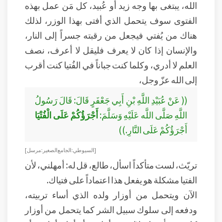
الله، يبتغى بها وجه زيد أو عُبيد، كل مَن عمل بهذه
الفتوى سوف يتحمل الذي أفتى بهذا الوزر، لذلك
هناك من يُفتي فيجعل من رقبته جسراً إلى النار،
والإنسان إذا كان لا يعرف فليقل لا أعرف، نصف
العلم لا أدري، وكلما كنت جباناً في الفُتيا كنت أقرب
إلى الله عزّ وجل،
(( عَنْ عُبَيْدِ اللَّهِ بْنِ أَبِي جَعْفَرٍ قَالَ: قَالَ رَسُولُ
اللَّهِ صَلَّى اللَّه عَلَيْهِ وَسَلَّمَ:
أَجْرَؤُكُمْ عَلَى الْفُتْيَا
أَجْرَؤُكُمْ عَلَى النَّارِ.))
[ السيوطي:الجامع الصغير: مرسل ]
تريّث، لست متأكداً اسأل، طالع، قل له: أمهلني، لأن
الفتيا مشكلة هو يفعل هذا اعتماداً على فتياك.
الآن ويتحمل من أوزار ولده الذي أساء تربيته،
ودفعه إلى سلوك سبيل الشر كما يتحمل من أوزار