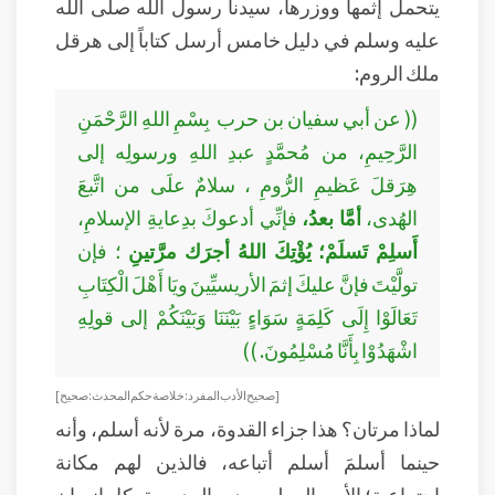
يتحمل إثمها ووزرها، سيدنا رسول الله صلى الله
عليه وسلم في دليل خامس أرسل كتاباً إلى هرقل
ملك الروم:
(( عن أبي سفيان بن حرب بِسْمِ اللهِ الرَّحْمَنِ
الرَّحِيمِ، من مُحمَّدٍ عبدِ اللهِ ورسولِه إلى
هِرَقلَ عَظيمِ الرُّومِ ، سلامٌ علَى من اتَّبعَ
الهُدى،
أمَّا بعدُ،
فإنِّي أدعوكَ بدِعايةِ الإسلامِ،
أَسلِمْ تَسلَمْ؛ يُؤْتِكَ اللهُ أجرَك مرَّتينِ
؛ فإن
تولَّيْتَ فإنَّ عليكَ إثمَ الأريسيِّينَ ويَا أَهْلَ الْكِتَابِ
تَعَالَوْا إِلَى كَلِمَةٍ سَوَاءٍ بَيْنَنَا وَبَيْنَكُمْ إلى قولِهِ
اشْهَدُوْا بِأَنَّا مُسْلِمُونَ. ))
[ صحيح الأدب المفرد: خلاصة حكم المحدث : صحيح ]
لماذا مرتان؟ هذا جزاء القدوة، مرة لأنه أسلم، وأنه
حينما أسلمَ أسلم أتباعه، فالذين لهم مكانة
اجتماعية؛ الأب، المعلم، مدير المدرسة، كل إنسان