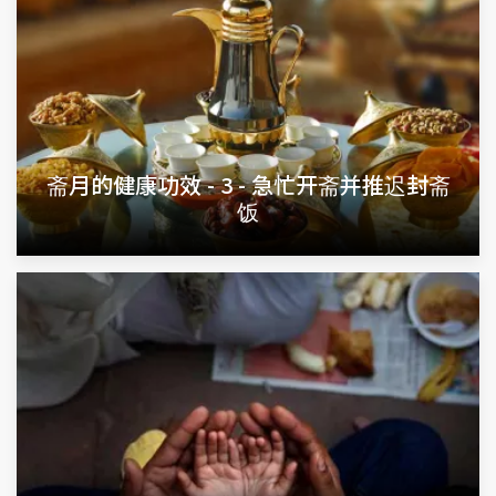
斋月的健康功效 - 3 - 急忙开斋并推迟封斋
饭