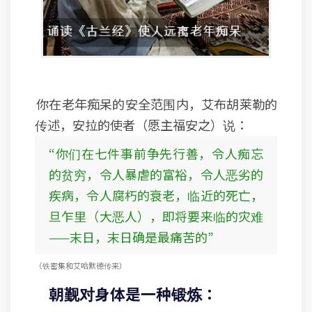
你在老年痴呆的安全范围内，艾布胡莱勒的
传述，安拉的使者（愿主福安之）说：
“你们在七件事前争先行善，令人痴忘
的贫穷，令人暴虐的富裕，令人恶劣的
疾病，令人腐朽的衰老，临近的死亡，
旦乍里（大恶人），即将要来临的灾难
——末日，末日确是最痛苦的”
（铁密集和艾哈默德传来）
朝觐对身体是一种锻炼：