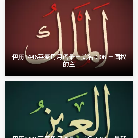
伊历1446莱麦丹月语录－美名：06 －国权
的主