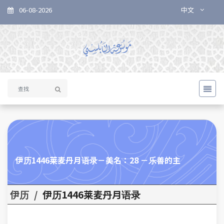
06-08-2026
中文
伊历1446莱麦丹月语录－美名：28 －乐善的主
伊历
/
伊历1446莱麦丹月语录