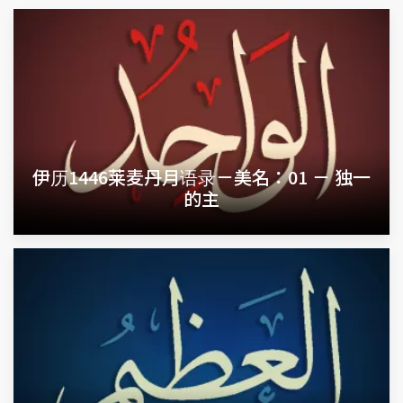
伊历1446莱麦丹月语录－美名：01 － 独一
的主