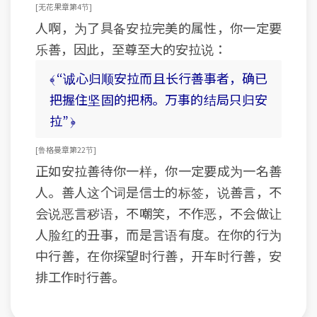
[ 无花果章 第4节 ]
人啊，为了具备安拉完美的属性，你一定要
乐善，因此，至尊至大的安拉说：
﴾ “诚心归顺安拉而且长行善事者，确已
把握住坚固的把柄。万事的结局只归安
拉” ﴿
[ 鲁格曼章 第22节 ]
正如安拉善待你一样，你一定要成为一名善
人。善人这个词是信士的标签，说善言，不
会说恶言秽语，不嘲笑，不作恶，不会做让
人脸红的丑事，而是言语有度。在你的行为
中行善，在你探望时行善，开车时行善，安
排工作时行善。