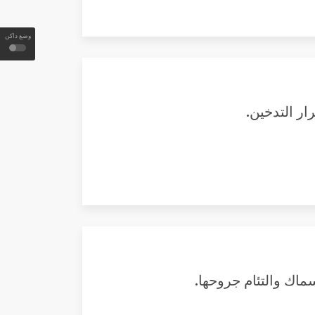
وضع داكن