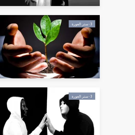
٠3ستر العورة
٠3ستر العورة