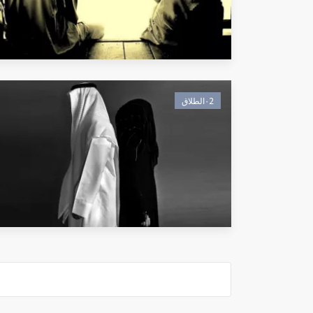
٠2الطلاق