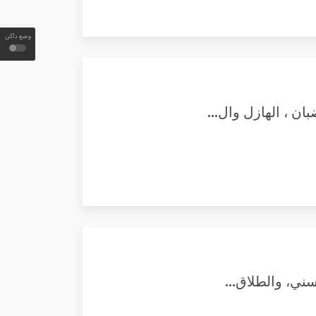
وضع داكن