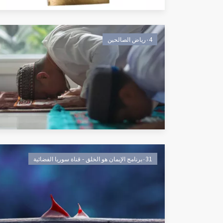
٠4رياض الصالحين
٠31برنامج الإيمان هو الخلق - قناة سوريا الفضائية