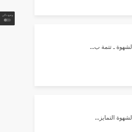
وضع داكن