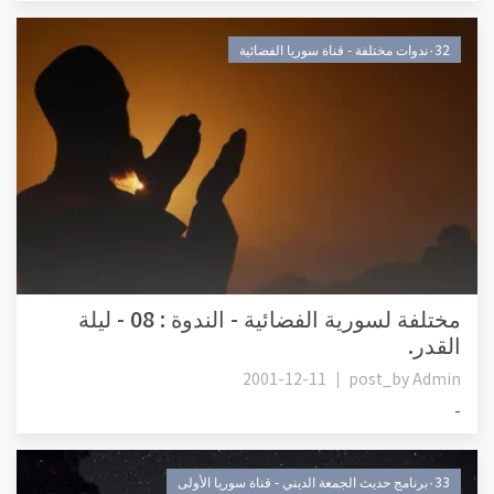
٠32ندوات مختلفة - قناة سوريا الفضائية
مختلفة لسورية الفضائية - الندوة : 08 - ليلة
القدر.
2001-12-11
post_by
Admin
-
٠33برنامج حديث الجمعة الديني - قناة سوريا الأولى