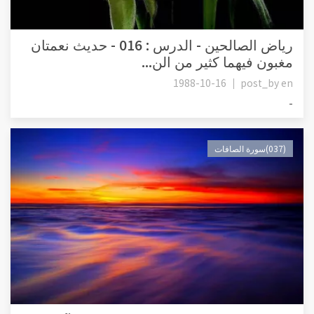
رياض الصالحين - الدرس : 016 - حديث نعمتان
مغبون فيهما كثير من الن...
1988-10-16
post_by
en
-
(037)سورة الصافات