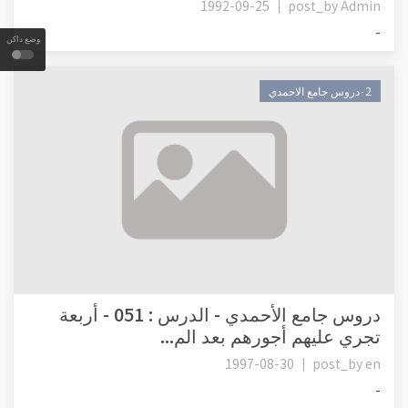
1992-09-25
post_by
Admin
-
وضع داكن
٠2دروس جامع الاحمدي
دروس جامع الأحمدي - الدرس : 051 - أربعة
تجري عليهم أجورهم بعد الم...
1997-08-30
post_by
en
-