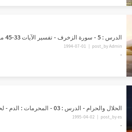
الدرس : 5 - سورة الزخرف - تفسير الآيات 33-45 مباهج الحياة الدنيا...
1994-07-01
post_by
Admin
-
الحلال والحرام - الدرس : 03 - المحرمات : الدم - لحم الخنزير - الم...
1995-04-02
post_by
es
-