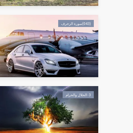
(043)سورة الزخرف
٠3الحلال والحرام