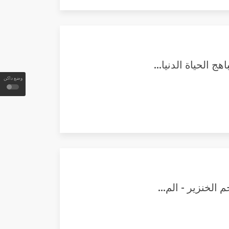
وضع داكن