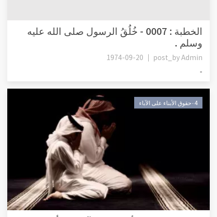
الخطبة : 0007 - خُلُقُ الرسول صلى الله عليه
وسلم .
1974-09-20
post_by
Admin
-
٠4حقوق الأبناء على الآباء