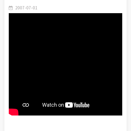
Lección (06-36): El Universo: La creación que
2007-07-01
muestra la grandeza de Allah