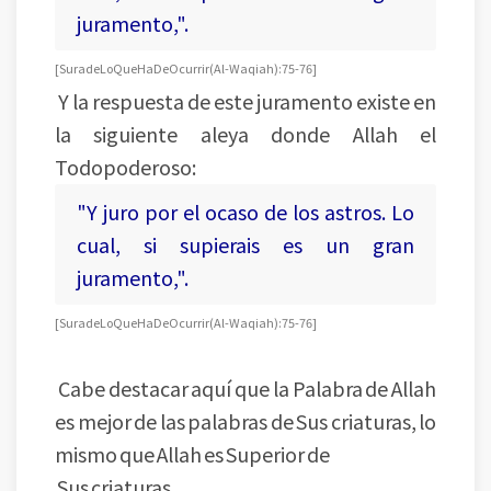
juramento,".
[Sura de Lo Que Ha De Ocurrir (Al-Waqiah): 75-76]
Y la respuesta de este juramento existe en
la siguiente aleya donde Allah el
Todopoderoso:
"Y juro por el ocaso de los astros. Lo
cual, si supierais es un gran
juramento,".
[Sura de Lo Que Ha De Ocurrir (Al-Waqiah): 75-76]
Cabe destacar aquí que la Palabra de Allah
es mejor de las palabras de Sus criaturas, lo
mismo que Allah es Superior de
Sus criaturas.