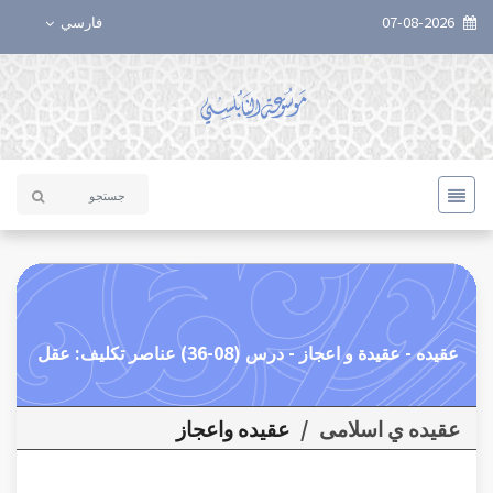
07-08-2026
فارسي
عقيده - عقيدة و اعجاز - درس (08-36) عناصر تكليف: عقل
عقیده ي اسلامی
/
عقيده واعجاز