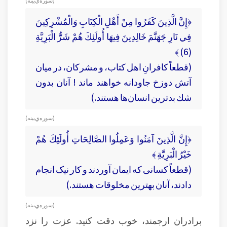
﴿إِنَّ الَّذِينَ كَفَرُوا مِنْ أَهْلِ الْكِتَابِ وَالْمُشْرِكِينَ
فِي نَارِ جَهَنَّمَ خَالِدِينَ فِيهَا أُولَئِكَ هُمْ شَرُّ الْبَرِيَّةِ
(6) ﴾
(قطعاً كافرانِ اهل كتاب، و مشركان، در ميان
آتش دوزخ جاودانه خواهند ماند ! آنان بدون
شك بدترين انسان‌ها هستند.)
(سوره‌ي بينه )
﴿إِنَّ الَّذِينَ آمَنُوا وَعَمِلُوا الصَّالِحَاتِ أُولَئِكَ هُمْ
خَيْرُ الْبَرِيَّةِ ﴾
(قطعاً کسانی که ایمان آوردند و کار نیک انجام
دادند، آنان بهترین مخلوقات هستند.)
(سوره‌ي بينه )
برادران ارجمند، خوب دقت کنید. عزت را نزد