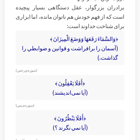
برادران بزرگوار، عقل دستگاهی بسیار پیچیده
است که از فهم خودش هم ناتوان مانده، اما ابزاری
برای شناخت خداوند است:
﴿وَالسَّمَاءَ رَفَعَهَا وَوَضَعَ الْمِيزَانَ ﴾
(آسمان را برافراشت و قوانين و ضوابطي را
گذاشت.)
(سوره‌ي رحمن )
﴿أَفَلَا يَعْقِلُونَ ﴾
(آیا نمی‌اندیشند)
( سوره‌ی يس )
﴿أَفَلَا يَنْظُرُونَ ﴾
(آيا نمي نگرند ؟)