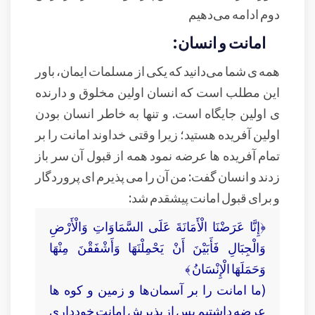
دوم ادامه می‌دهیم
امانت و انسان:
همه ی شما می‌دانید که یکی از مسلمات ایمان، باور
این مطلب است که انسان اولین مخلوق و دارنده
ی اولین جایگاه است. و تنها به خاطر انسان بودن
اولین آفریده هستید؛ زیرا وقتی خداوند امانت را بر
تمام آفریده ها عرضه نمود همه از قبول آن سر باز
زدند و انسان گفت: من آن را می پذیرم ای پروردگار
و برای قبول امانت پیشقدم شد:
﴿إِنَّا عَرَضْنَا الْأَمَانَةَ عَلَى السَّمَاوَاتِ وَالْأَرْضِ
وَالْجِبَالِ فَأَبَيْنَ أَنْ يَحْمِلْنَهَا وَأَشْفَقْنَ مِنْهَا
وَحَمَلَهَا الْإِنْسَانُ ﴾
(ما امانت را بر آسمان‌ها و زمين و كوه ها
عرضه داشتيم پس از پذيرش امانت خودداري