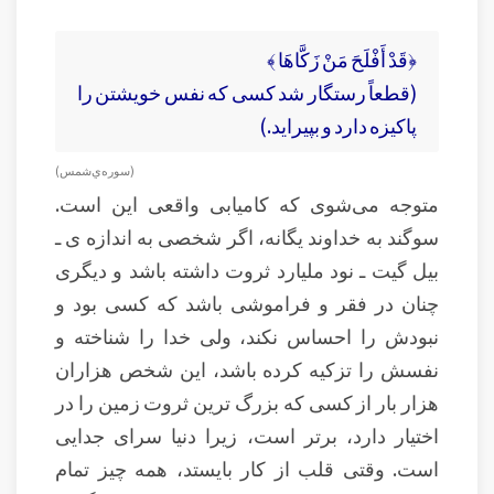
﴿قَدْ أَفْلَحَ مَنْ زَكَّاهَا ﴾
(قطعاً رستگار شد کسی كه نفس خويشتن را
پاكيزه دارد و بپيرايد.)
(سوره‌ي شمس )
متوجه می‌شوی که کامیابی واقعی این است.
سوگند به خداوند یگانه، اگر شخصی به اندازه ی ـ
بیل گیت ـ نود ملیارد ثروت داشته باشد و دیگری
چنان در فقر و فراموشی باشد که کسی بود و
نبودش را احساس نکند، ولی خدا را شناخته و
نفسش را تزکیه کرده باشد، این شخص هزاران
هزار بار از کسی که بزرگ ترین ثروت زمین را در
اختیار دارد، برتر است، زیرا دنیا سرای جدایی
است. وقتی قلب از کار بایستد، همه چیز تمام