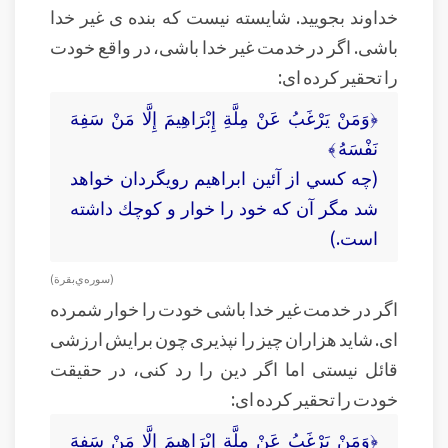
خداوند بجویید. شایسته نیست که بنده ی غیر خدا
باشی. اگر در خدمت غیر خدا باشی، در واقع خودت
را تحقیر کرده ای:
﴿وَمَنْ يَرْغَبُ عَنْ مِلَّةِ إِبْرَاهِيمَ إِلَّا مَنْ سَفِهَ
نَفْسَهُ ﴾
(چه كسي از آئين ابراهيم رويگردان خواهد
شد مگر آن كه خود را خوار و كوچك داشته
است.)
(سوره‌ي بقرة )
اگر در خدمت غیر خدا باشی خودت را خوار شمرده
ای. شاید هزاران چیز را نپذیری چون برایش ارزشی
قائل نیستی اما اگر دین را رد کنی، در حقیقت
خودت را تحقیر کرده ای:
﴿وَمَنْ يَرْغَبُ عَنْ مِلَّةِ إِبْرَاهِيمَ إِلَّا مَنْ سَفِهَ