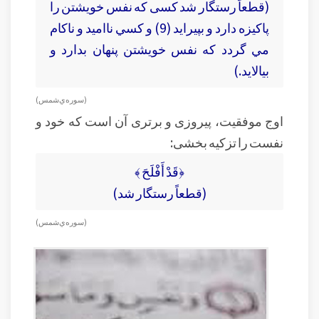
(قطعاً رستگار شد کسی كه نفس خويشتن را
پاكيزه دارد و بپيرايد (9) و كسي نااميد و ناكام
مي گردد كه نفس خويشتن پنهان بدارد و
بيالايد.)
( سوره‌ي شمس )
اوج موفقیت، پیروزی و برتری آن است که خود و
نفست را تزکیه بخشی:
﴿قَدْ أَفْلَحَ ﴾
(قطعاً رستگار شد)
( سوره‌ي شمس )