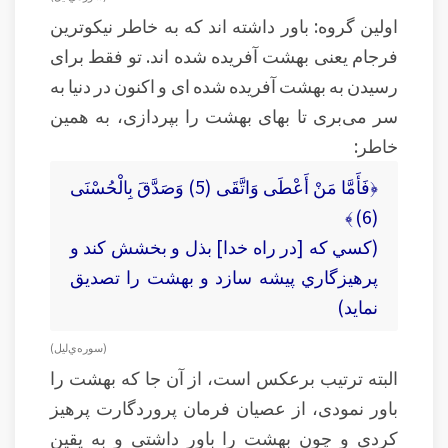
اولین گروه: باور داشته اند که به خاطر نیکوترین
فرجام یعنی بهشت آفریده شده اند. تو فقط برای
رسیدن به بهشت آفریده شده ای و اکنون در دنیا به
سر می‌بری تا بهای بهشت را بپردازی، به همین
خاطر:
﴿فَأَمَّا مَنْ أَعْطَى وَاتَّقَى (5) وَصَدَّقَ بِالْحُسْنَى
(6) ﴾
(کسي كه [در راه خدا] بذل و بخشش كند و
پرهيزگاري پيشه سازد و بهشت را تصدیق
نماید)
(سوره‌ي ليل)
البته ترتیب برعکس است، از آن جا که بهشت را
باور نمودی، از عصیان فرمان پروردگارت پرهیز
کردی و چون بهشت را باور داشتی و به یقین