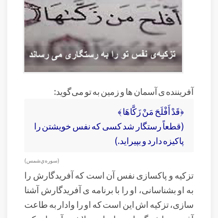
آفریننده ی آسمان ها و زمین به تو می‌گوید:
﴿قَدْ أَفْلَحَ مَنْ زَكَّاهَا ﴾
(قطعاً رستگار شد کسی كه نفس خويشتن را
پاكيزه دارد و بپيرايد.)
(سوره‌ي شمس )
تزکیه و پاکسازی نفس آن است که آفریدگارش را
به او بشناسانی، او را با برنامه ی آفریدگارش آشنا
سازی، تزکیه اش این است که او را وادار به طاعت