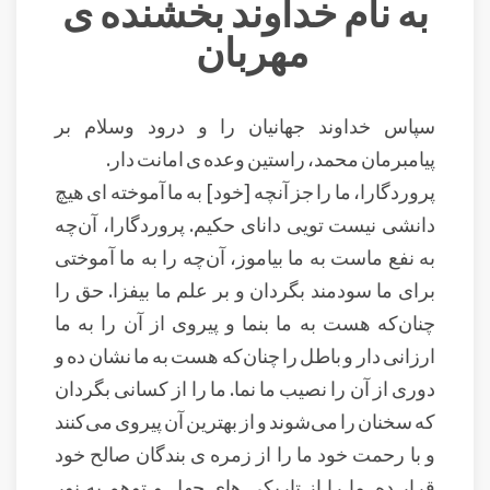
به نام خداوند بخشنده ی
مهربان
سپاس خداوند جهانیان را و درود وسلام بر
پیامبرمان محمد، راستین وعده ی امانت دار.
پروردگارا، ما را جز آنچه [خود] به ما آموخته‏ اى هيچ
دانشى نيست تويى داناى حكيم. پروردگارا، آن‌چه
به نفع ماست به ما بیاموز، آن‌چه را به ما آموختی
برای ما سودمند بگردان و بر علم ما بیفزا. حق را
چنان‌که هست به ما بنما و پیروی از آن را به ما
ارزانی دار و باطل را چنان‌که هست به ما نشان ده و
دوری از آن را نصیب ما نما. ما را از کسانی بگردان
که سخنان را می‌شوند و از بهترین آن پیروی می‌کنند
و با رحمت خود ما را از زمره ی بندگان صالح خود
قرار ده. ما را از تاریکی های جهل و توهم به نور