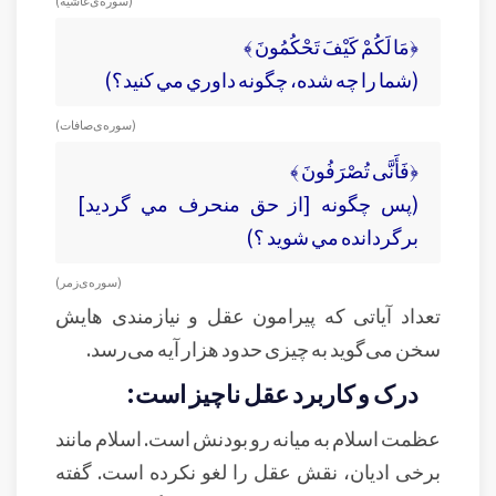
( سوره‌ی غاشيه )
﴿مَا لَكُمْ كَيْفَ تَحْكُمُونَ ﴾
(شما را چه شده، چگونه داوري مي كنيد؟)
( سوره‌ی صافات )
﴿فَأَنَّى تُصْرَفُونَ ﴾
(پس چگونه [از حق منحرف مي گرديد]
برگردانده مي شويد ؟)
( سوره‌ی زمر )
تعداد آیاتی که پیرامون عقل و نیازمندی هایش
سخن می‌گوید به چیزی حدود هزار آیه می‌رسد.
درک و کاربرد عقل ناچیز است:
عظمت اسلام به میانه رو بودنش است. اسلام مانند
برخی ادیان، نقش عقل را لغو نکرده است. گفته