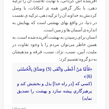
آفریننده اش گردانی، با نهایت تلاشت آن را تزکیه
دهی، با بکار گرفتن همه ی امکانات، با وصل
کردنش به خداوند آن را تزکیه دهی. تزکیه ی نفست
در دنیا، در واقع بهای بهشتی است که پهنایش به
اندازه ی آسمان ها و زمین است.
انسان برای رسیدن به بهشت آفریده شده است، به
همین خاطر می‌توان مردم را با وجود تفاوت در
ملیت، آیین، نسب، نژاد، نسب، فرقه و مذهبشان
به دو گروه تقسیم کرد:
﴿فَأَمَّا مَنْ أَعْطَى وَاتَّقَى (5) وَصَدَّقَ بِالْحُسْنَى
(6) ﴾
(کسي كه [در راه خدا] بذل و بخشش كند و
پرهيزگاري پيشه سازد و بهشت را تصدیق
نماید)
(سوره‌ي ليل)