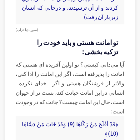
كردند و از آن ترسيدند، و درحالی كه انسان
زير بار آن رفت)
( سوره‌ي احزاب )
تو امانت هستی و باید خودت را
تزکیه بخشی:
آیا می‌دانی کیستی؟ تو اولین آفریده ای هستی که
امانت را پذیرفته است، اگر این امانت را ادا کنی،
والاتر از فرشتگان هستی و اگر ـ خدای نکرده ـ
انسانی دراین امانت خیانت کند، پست تر از حیوان
است، حال این امانت چیست؟ جانت که در وجودت
است:
﴿قَدْ أَفْلَحَ مَنْ زَكَّاهَا (9) وَقَدْ خَابَ مَنْ دَسَّاهَا
(10) ﴾