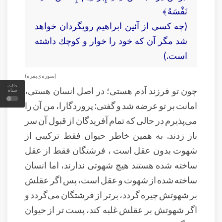
نَفْسَهُ ﴾
(چه كسي از آئين ابراهيم رويگردان خواهد
شد مگر آن كه خود را خوار و كوچك داشته
است.)
(سوره‌ي بقره )
حالت
چون تو فرزند آدم هستی؛ در اصل انسان هستی،
سیاه
امانت بر تو عرضه شد و گفتی: پروردگارا، من آن را
می‌پذیرم در حالی که تمام آفریدگان از قبول آن سر
باز زدند. به همین خاطر حیوان فقط ترکیبی از
شهوت بدون عقل است ، فرشتگان فقط از عقل
ساخته شده هستند هیچ شهوتی ندارند، اما انسان
ساخته شده از شهوت و عقل است، پس اگر عقلش
بر شهوتش چیره گردد، برتر از فرشتگان می‌گردد و
اگر شهوتش بر عقلش غلبه کند، پست تر از حیوان