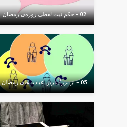
02 – حکم نیت لفظی روزه‌ی رمضان
05 – از بزرگ‌ترین عبادت‌های رمضان