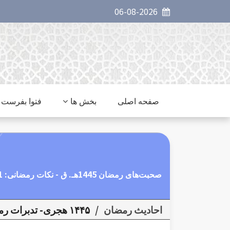
06-08-2026
صفحه اصلی
بخش ها
فتوا بفرست
صحبت‌های رمضان 1445هـ. ق - نکات رمضانی: 01 – دلیل روزه
احاديث رمضان
/
۱۴۴۵ هجری- تدبرات رمضانی