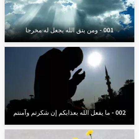
001 - ومن يتق الله يجعل له مخرجا
002 - ما يفعل الله بعذابكم إن شكرتم وآمنتم