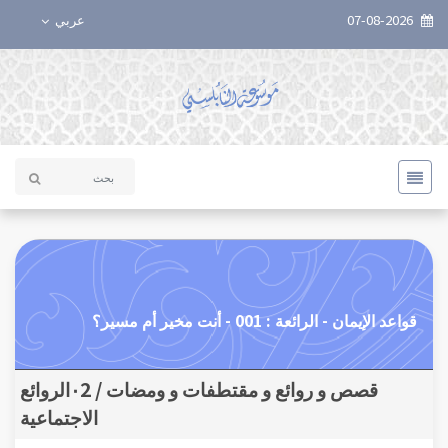
07-08-2026
عربي
قواعد الإيمان - الرائعة : 001 - أنت مخير أم مسير؟
قصص و روائع و مقتطفات و ومضات / ٠2الروائع
الاجتماعية