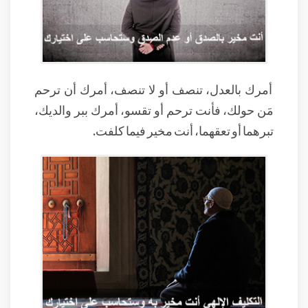
أمرك بالعدل، تنصف أو لا تنصف، أمرك أن ترحم
مَن حولك، فأنت ترحم أو تقسو، أمرك ببر والديك،
تبرهما أو تعقهما، أنت مخير فيما كلفت.