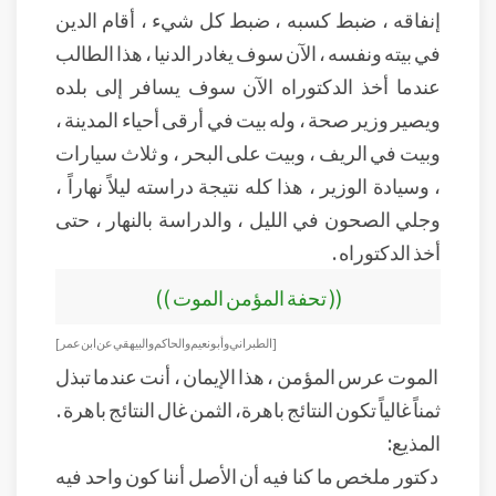
إنفاقه ، ضبط كسبه ، ضبط كل شيء ، أقام الدين
في بيته ونفسه ، الآن سوف يغادر الدنيا ، هذا الطالب
عندما أخذ الدكتوراه الآن سوف يسافر إلى بلده
ويصير وزير صحة ، وله بيت في أرقى أحياء المدينة ،
وبيت في الريف ، وبيت على البحر ، و ثلاث سيارات
، وسيادة الوزير ، هذا كله نتيجة دراسته ليلاً نهاراً ،
وجلي الصحون في الليل ، والدراسة بالنهار ، حتى
أخذ الدكتوراه .
(( تحفة المؤمن الموت ))
[الطبراني وأبو نعيم والحاكم والبيهقي عن ابن عمر ]
الموت عرس المؤمن ، هذا الإيمان ، أنت عندما تبذل
ثمناً غالياً تكون النتائج باهرة، الثمن غال النتائج باهرة .
المذيع:
دكتور ملخص ما كنا فيه أن الأصل أننا كون واحد فيه