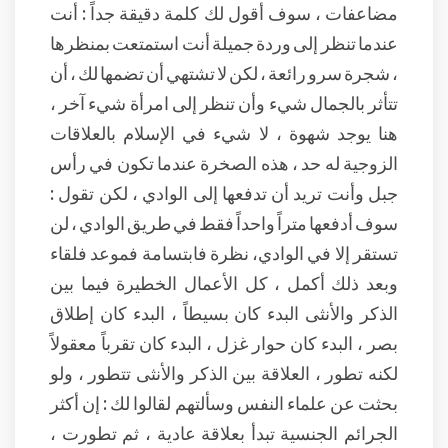
مضاعفات ، سوف أقول لك كلمة دقيقة جداً : أنت
عندما تنظر إلى وردة جميلة أنت استمتعت بمنظرها
، شجرة سرو رائعة ، لكن لا تشتهي أن تضمها لك ، أن
تتأثر بالجمال شيء وأن تنظر إلى امرأة شيء آخر ،
هنا يوجد شهوة ، لا شيء في الإسلام بالعلاقات
الزوجية له حد ، هذه الصخرة عندما تكون في رأس
جبل وأنت تريد أن تدفعها إلى الوادي ، لكن تقول :
سوف أدفعها متراً واحداً فقط في طريق الوادي ، لن
تستقر إلا في الوادي، نظرة فابتسامة فموعد فلقاء
وبعد ذلك أكمل ، كل الأعمال الخطيرة فيما بين
الذكر والأنثى البدء كان بسيطاً ، البدء كان إطلاق
بصر ، البدء كان حوار غزل ، البدء كان تقرباً معقولاً
لكنه تطور ، العلاقة بين الذكر والأنثى تتطور ، ولو
بحثت عن علماء النفس وسألتهم لقالوا لك : إن أكثر
الجرائم الجنسية تبدأ بعلاقة عادية ، ثم تطورت ،