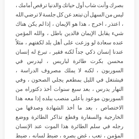
بصرك وأنت شاب أول حياتك والدنيا ترقص أمامك ،
ليس من السهل أن تبتعد عن كل جلسة لا ترضي الله
، اعتذر ، اخرج ، هذا هو الإيمان ، إذا لم يكن هناك
شيء يقابل الإيمان فالدين باطل ، والله المؤمن
عنده سعادة لو وزعت على أهل بلد لكفتهم ، مثلاً
عندنا إنسان ذكي جداً لكنه فقير ، تبرع له إنسان
محسن بكرت طائرة لباريس ، ليدرس في
السوربون ، لكنه لا يملك مصروف الدراسة ،
فيشتغل في الليل بمطعم يجلي الصحون ، وفي
النهار يدرس ، بعد سبع سنوات أخذ دكتوراه من
السوربون موعود بأعلى منصب ببلده إذا معه هذا
الاختصاص ، بعد ما أخذ الشهادة وصدقها من
الخارجية والسفارة وقطع تذاكر الطائرة ووضع
رجله في سلم الطائرة هذا الموت عند الإنسان
المؤمن ، تعب ، غض بصره ، ضبط لسانه ، ضبط