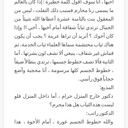
أخيها ، أنا سوف أقول كلمة خطيرة : إذا كان بالعالم
ما يسمى زنا محارم فسبب ذلك التفلت ، ليس من
المعقول بنت بالثامنة عشرة أعطاها الله شيئاً من
الجمال ترتدي ثياباً شفافة أمام أخيها ، أخي !! وإذا
كان أخوك ؟ أتريد أن تراها عرينة ؟ يجب أن يكون
هناك ثياب محتشمة سماها العلماء ثياب الخدمة، ثم
قماش غير شفاف ، ينبغي ألا تشف لون بشرتها ، أما
الثانية فألا تصف خطوط جسمها ، ترتدي بنطالاً ضيقاً
، خطوط الجسم كلها مرسومة ، أنا محجبة وأضع
حجاباً فوق رأسي .
المذيع:
دكتور خارج المنزل حرام ، أما داخل المنزل فلو
لبست هذه الثياب هل هذا محرم؟
الدكتور راتب :
والله خطوط الجسم عورة ، أمام الأخوة ، هذا