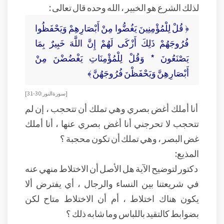
لذلك الشرع هو الخبير ، الله وحده قال تعالى :
﴿ قُلْ لِلْمُؤْمِنِينَ يَغُضُّوا مِنْ أَبْصَارِهِمْ وَيَحْفَظُوا
فُرُوجَهُمْ ذَلِكَ أَزْكَى لَهُمْ إِنَّ اللَّهَ خَبِيرٌ بِمَا
يَصْنَعُونَ * وَقُلْ لِلْمُؤْمِنَاتِ يَغْضُضْنَ مِنْ
أَبْصَارِهِنَّ وَيَحْفَظْنَ فُرُوجَهُنَّ ﴾
[ سورة النور: 30-31]
أنا أملك أغض بصري وهي تملك أن تتحجب ، إن لم
تتحجب لا تحرجني أنا أغض بصري عنها ، أنا أملك
غض البصر ، وهي تملك أن تكون محجبة ؟
المذيع:
دكتور لتوضيح الآية هل الأصل أن الاختلاط منهي عنه
في شريعتنا بين النساء والرجال ، أي يفترض ألا
يكون هناك اختلاط ، أم أن الاختلاط متاح لكن
بضوابط كالتقيد باللباس وما شابه ذلك ؟