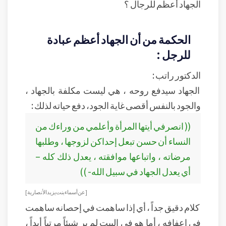
الجهاد أعظم للرجال ؟
الحكمة من أن الجهاد أعظم عبادة
للرجل :
الدكتور راتب :
الجهاد سيدفع روحه ، هي ليست مكلفة بالجهاد ،
والجود بالنفس أقصى غاية الجود، دفع حياته لذلك :
(( انصرفي أيتها المرأة وأعلمي من وراءك من
النساء أن حسن تبعل إحداكن لزوجها ، وطلبها
مرضاته ، واتباعها موافقته ، يعدل ذلك كله –
أي يعدل الجهاد في سبيل الله- ))
[ عن أسماء بنت يزيد الأنصارية ]
كلام دقيق جداً ، أي إذا ساهمت في إحصانه ساهمت
في إعفافه ، أما هو في البيت لم ير شيئاً مرتباً أبداً ،