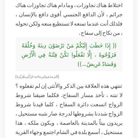
اختلاط هناك تجاوزات ، وما دام هناك تجاوزات هناك
جرائم ، لأن الدافع الجنسي أقوى دافع بالإنسان ،
فلذلك أنت عندما تمنعه لا تستطيع منعه ولكن تحوله
، من نكاح إلى سفاح .
(( إِذَا خَطَبَ إِلَيْكُمْ مَنْ تَرْضَوْنَ دِينَهُ وَخُلُقَهُ
فَزَوِّجُوهُ ، إِلَّا تَفْعَلُوا تَكُنْ فِتْنَةٌ فِي الْأَرْضِ
وَفَسَادٌ عَرِيضٌ ... ))
[ الترمذي و ابن ماجه عَنْ أَبِي هُرَيْرَةَ]
تنتهي هذه العلاقة بين الذكر والأنثى إن لم تفعلوه ؟
لا تنته ، تأخذ مسار السفاح، فكلما ضيقنا شروط
الزواج اتسعت دائرة السفاح ، كلما قيدنا شروط
الزواج شددنا بشروطها لدرجة صار شبه مستحيل ،
يريدون بيتاً بالمدينة بالعاصمة ، ويكون ملكه ، هذا
مستحيل ، أسمع بلدة في الشام اجتمع وجهاء القرية