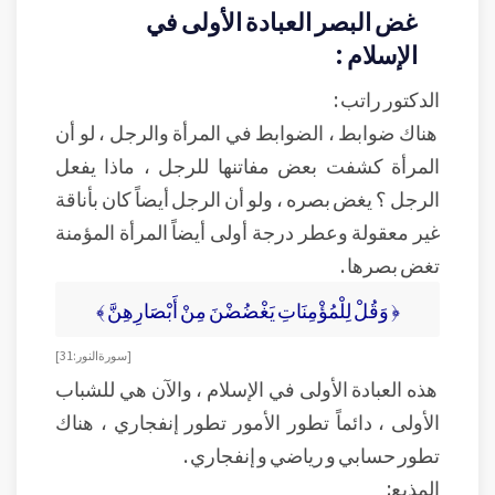
غض البصر العبادة الأولى في
الإسلام :
الدكتور راتب :
هناك ضوابط ، الضوابط في المرأة والرجل ، لو أن
المرأة كشفت بعض مفاتنها للرجل ، ماذا يفعل
الرجل ؟ يغض بصره ، ولو أن الرجل أيضاً كان بأناقة
غير معقولة وعطر درجة أولى أيضاً المرأة المؤمنة
تغض بصرها .
﴿ وَقُلْ لِلْمُؤْمِنَاتِ يَغْضُضْنَ مِنْ أَبْصَارِهِنَّ ﴾
[ سورة النور: 31]
هذه العبادة الأولى في الإسلام ، والآن هي للشباب
الأولى ، دائماً تطور الأمور تطور إنفجاري ، هناك
تطور حسابي و رياضي و إنفجاري .
المذيع: