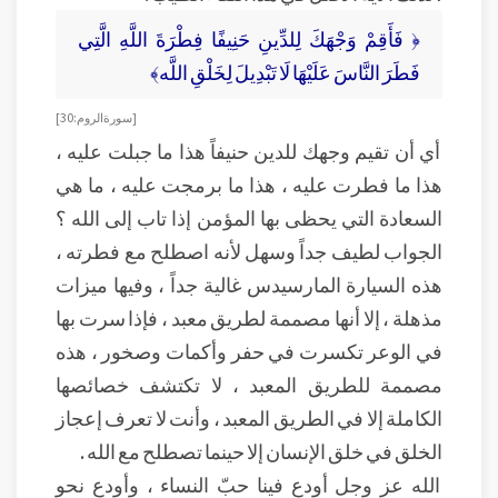
﴿ فَأَقِمْ وَجْهَكَ لِلدِّينِ حَنِيفًا فِطْرَةَ اللَّهِ الَّتِي
فَطَرَ النَّاسَ عَلَيْهَا لَا تَبْدِيلَ لِخَلْقِ اللَّه﴾
[ سورة الروم: 30]
أي أن تقيم وجهك للدين حنيفاً هذا ما جبلت عليه ،
هذا ما فطرت عليه ، هذا ما برمجت عليه ، ما هي
السعادة التي يحظى بها المؤمن إذا تاب إلى الله ؟
الجواب لطيف جداً وسهل لأنه اصطلح مع فطرته ،
هذه السيارة المارسيدس غالية جداً ، وفيها ميزات
مذهلة ، إلا أنها مصممة لطريق معبد ، فإذا سرت بها
في الوعر تكسرت في حفر وأكمات وصخور ، هذه
مصممة للطريق المعبد ، لا تكتشف خصائصها
الكاملة إلا في الطريق المعبد ، وأنت لا تعرف إعجاز
الخلق في خلق الإنسان إلا حينما تصطلح مع الله .
الله عز وجل أودع فينا حبّ النساء ، وأودع نحو