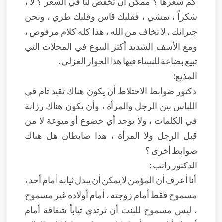
كم سعرها ؟ ممكن أن تخفض لنا في السعر ؟ لا ،
شكراً ، تمشي ، فقلبك قاس وقلبك طري ، ونحن
جيرانك ، لا تخاف من الله ، هذا كله كلام مرفوض ،
ومع الأسف الشديد أكثر البيوع في المحلات التي
تبيع بضاعة للنساء فيها هذا الحوار الغزلي .
المذيع:
دكتور ضوابط الاختلاط أن يكون هناك تقيد تام في
اللباس بين الرجل والمرأة ، وأن يكون هناك رزانة
في الكلمات ، ولا يوجد أي خضوع أو ميوعة لا من
قبل الرجل ولا المرأة ، هذا ضابطان هل هناك
ضوابط أخرى ؟
الدكتور راتب :
أنا أعرف أن المؤمن لا يمكن أن يبدل ثيابه أمام أحد ،
مسموح فقط أمام زوجته ، أمام أولاده غير مسموح
، ليس مسموح للبنت أن ترتدي ثياباً شفافة أمام