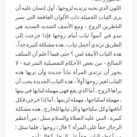
اللون الذي تحبه ترتديه لزوجها ، أول إنسان عليه أن
يرى الثياب الجميلة ذات الألوان الفاقعة التي تسر
الناظرين الزوج ، ومع الأسف الشديد الشديد هي
تبدو في أسوأ ثياب أمام زوجها فإذا خرجت إلى
الطريق ترتدي أجمل ثياب ، هذه مشكلة كبيرة جداً ،
هذه الثياب الأنيقة لمن ؟ حتى فيما أعلم أن السلف
الصالح - من بعض الأحكام التفصيلية الشرعية - لا
يجوز أن ترتدي المرأة ثياباً جديدة وأن تريها هذه
الثياب لغير زوجها أولاً ، هذه الثياب الجديدة يجب أن
يراها الزوج ، أما الذي يقع فهي مهملة لثيابها في بيتها
، مهملة لمكياجها ، مهملة لزينتها ، أما إذا خرجن فكل
أناقتها وكل مكياجها وكل ثيابها للخارج ، هذه مشكلة
كبيرة ، النبي عليه الصلاة والسلام سئل : من أعظم
الرجال حقاً على المرأة ؟ قال : زوجها ، فلما سئل :
من أعظم الناس حقاً على الرجل ؟ قال : أمه .