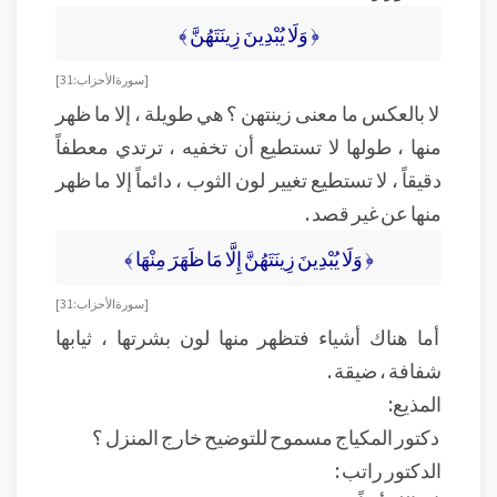
﴿ وَلَا يُبْدِينَ زِينَتَهُنَّ ﴾
[ سورة الأحزاب: 31]
لا بالعكس ما معنى زينتهن ؟ هي طويلة ، إلا ما ظهر
منها ، طولها لا تستطيع أن تخفيه ، ترتدي معطفاً
دقيقاً ، لا تستطيع تغيير لون الثوب ، دائماً إلا ما ظهر
منها عن غير قصد .
﴿ وَلَا يُبْدِينَ زِينَتَهُنَّ إِلَّا مَا ظَهَرَ مِنْهَا ﴾
[ سورة الأحزاب: 31]
أما هناك أشياء فتظهر منها لون بشرتها ، ثيابها
شفافة ، ضيقة .
المذيع:
دكتور المكياج مسموح للتوضيح خارج المنزل ؟
الدكتور راتب :