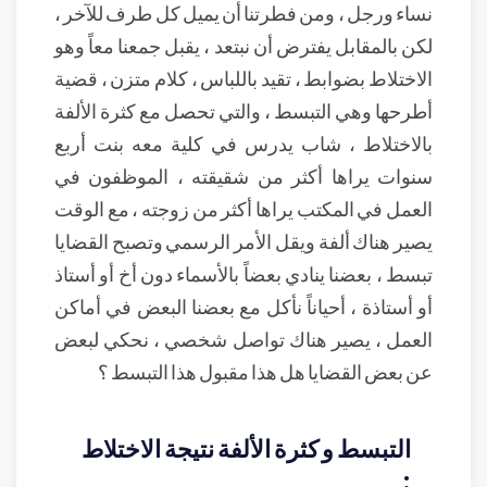
نساء ورجل ، ومن فطرتنا أن يميل كل طرف للآخر ،
لكن بالمقابل يفترض أن نبتعد ، يقبل جمعنا معاً وهو
الاختلاط بضوابط ، تقيد باللباس ، كلام متزن ، قضية
أطرحها وهي التبسط ، والتي تحصل مع كثرة الألفة
بالاختلاط ، شاب يدرس في كلية معه بنت أربع
سنوات يراها أكثر من شقيقته ، الموظفون في
العمل في المكتب يراها أكثر من زوجته ، مع الوقت
يصير هناك ألفة ويقل الأمر الرسمي وتصبح القضايا
تبسط ، بعضنا ينادي بعضاً بالأسماء دون أخ أو أستاذ
أو أستاذة ، أحياناً نأكل مع بعضنا البعض في أماكن
العمل ، يصير هناك تواصل شخصي ، نحكي لبعض
عن بعض القضايا هل هذا مقبول هذا التبسط ؟
التبسط و كثرة الألفة نتيجة الاختلاط
: