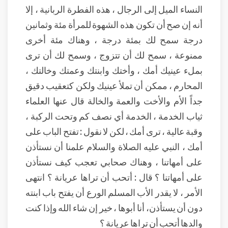
النساء الميل إلى الرجال ، هذه الفطرة الربانية ، إلا
أنه إن صح أن تكون هذه الشهوة للمرأة مئة وثمانين
درجة سمح لك بمئة درجة ، وهناك مئة أخرى
ممنوعة ، سمح لك أن تتزوج ، وسمح لك أن ترى
بملء عينيك أمك ، وأختك وابنتك وعمتك وخالتك ،
المحارم ، ممكن أن تملأ عينيك ولكن كتعقيب دقيق
جداً الأم والأخت والعمة والخالة قال عنها العلماء
ثياب الخدمة ، الخدمة أي نصف كم وتحت الركبة ،
وقبة عالية ، ترى أمك ، لكن لا نقول : تفتح الباب على
أمك ، النبي عليه الصلاة والسلام علمنا أن نستأذن
على أمهاتنا ، وهناك صحابي تعجب كيف نستأذن
على أمهاتنا ؟ قال : أتحب أن تراها عريانة ؟ انتهى
الأمر ، لا يقدر الأب المسلم الورع أن يفتح باب ابنته
دون أن يستأذن، أنا أبوها ، خير إن شاء الله وإذا كنت
والدها أتحب أن تراها عريانة ؟