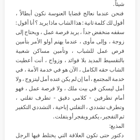
شيئاً .
فنحن عندما نعالج قضايا العنوسة نكون أبطالاً ،
أقول لك كلمة ثانية : هذا الشاب ماذا يريد ؟ أنا أقول :
سقفه منخفض جداً ، يريد فرصة عمل ، ويحتاج إلى
زوجة ، وإلى مأوى ، عندما يهتم أولو الأمر بتأمين
فرص عمل للشباب ، وتأمين مساكن شعبية
بالتقسيط المديد بلا فوائد ، وزواج ، أنت أعطيت
الشاب حقه الكامل ، الآن هو في خدمة الأمة ، في
خدمة المجتمع ، أما إن لم يكن عنده أمل ليتزوج ، ولا
أمل ليسكن في بيت ملك ، ولا فرصة عمل ، فهو
أمام تطرفين - كلامي دقيق - تطرف تفلتي ،
وتطرف تشددي ، التفلتي إباحية ، التشددي التكفير
ثم التفجير ، يكفر ويفجر أو يتفلت .
المذيع:
دكتور حتى تكون العلاقة التي يختلط فيها الرجل