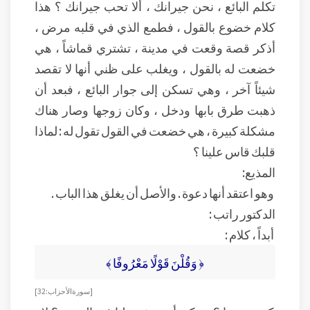
تكلم البائع ، نحن جيرانك ، ألا تحب جيرانك ؟ هذا
كلام خضوع بالقول ، فطمع الذي في قلبه مرض ،
أذكر قصة وقعت في مدينة ، تشتري قماشاً ، هي
خضعت له بالقول ، ويغلب على ظني أنها لا تقصد
شيئاً آخر ، وهي تسكن إلى جوار البائع ، فبعد أن
ذهبت طرق بابها ودخل ، وكان زوجها وصار هناك
مشكلة كبيرة ، هي خضعت في القول تقول له : لماذا
قلبك قاس علينا ؟
المذيع:
وهو اعتقد أنها دعوة . والأصل أن يغلق هذا الباب .
الدكتور راتب :
أبداً ، كلام :
﴿ وَقُلْنَ قَوْلًا مَعْرُوفًا ﴾
[ سورة الأحزاب: 32 ]