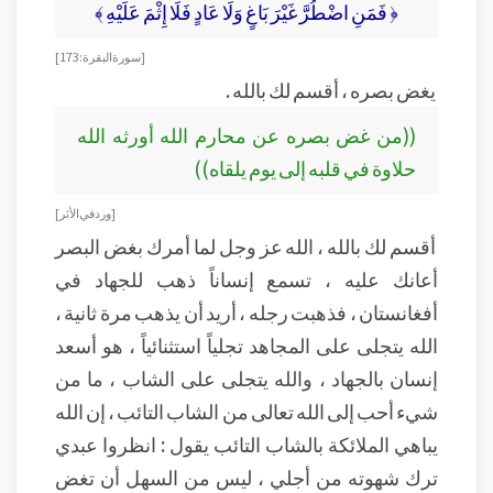
﴿ فَمَنِ اضْطُرَّ غَيْرَ بَاغٍ وَلَا عَادٍ فَلَا إِثْمَ عَلَيْهِ ﴾
[ سورة البقرة : 173]
يغض بصره ، أقسم لك بالله .
((من غض بصره عن محارم الله أورثه الله
حلاوة في قلبه إلى يوم يلقاه))
[ورد في الأثر]
أقسم لك بالله ، الله عز وجل لما أمرك بغض البصر
أعانك عليه ، تسمع إنساناً ذهب للجهاد في
أفغانستان ، فذهبت رجله ، أريد أن يذهب مرة ثانية ،
الله يتجلى على المجاهد تجلياً استثنائياً ، هو أسعد
إنسان بالجهاد ، والله يتجلى على الشاب ، ما من
شيء أحب إلى الله تعالى من الشاب التائب ، إن الله
يباهي الملائكة بالشاب التائب يقول : انظروا عبدي
ترك شهوته من أجلي ، ليس من السهل أن تغض