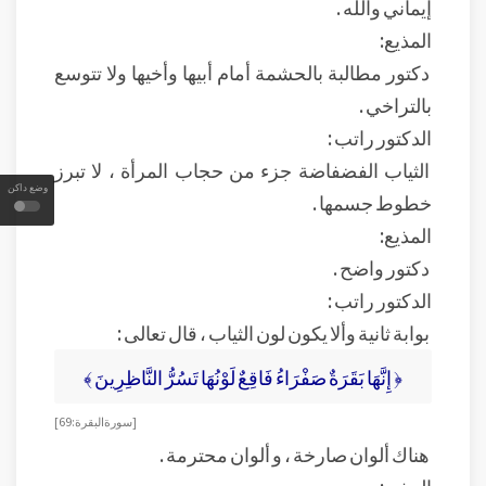
إيماني والله .
المذيع:
دكتور مطالبة بالحشمة أمام أبيها وأخيها ولا تتوسع
بالتراخي .
الدكتور راتب :
الثياب الفضفاضة جزء من حجاب المرأة ، لا تبرز
وضع داكن
خطوط جسمها .
المذيع:
دكتور واضح .
الدكتور راتب :
بوابة ثانية وألا يكون لون الثياب ، قال تعالى :
﴿ إِنَّهَا بَقَرَةٌ صَفْرَاءُ فَاقِعٌ لَوْنُهَا تَسُرُّ النَّاظِرِينَ ﴾
[ سورة البقرة : 69]
هناك ألوان صارخة ، و ألوان محترمة .