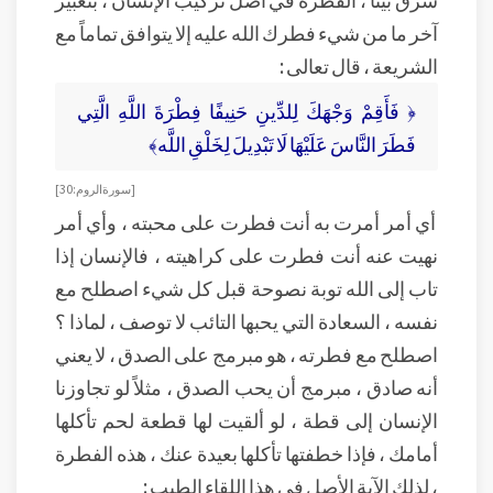
آخر ما من شيء فطرك الله عليه إلا يتوافق تماماً مع
الشريعة ، قال تعالى :
﴿ فَأَقِمْ وَجْهَكَ لِلدِّينِ حَنِيفًا فِطْرَةَ اللَّهِ الَّتِي
فَطَرَ النَّاسَ عَلَيْهَا لَا تَبْدِيلَ لِخَلْقِ اللَّه﴾
[ سورة الروم: 30]
أي أمر أمرت به أنت فطرت على محبته ، وأي أمر
نهيت عنه أنت فطرت على كراهيته ، فالإنسان إذا
تاب إلى الله توبة نصوحة قبل كل شيء اصطلح مع
نفسه ، السعادة التي يحبها التائب لا توصف ، لماذا ؟
اصطلح مع فطرته ، هو مبرمج على الصدق ، لا يعني
أنه صادق ، مبرمج أن يحب الصدق ، مثلاً لو تجاوزنا
الإنسان إلى قطة ، لو ألقيت لها قطعة لحم تأكلها
أمامك ، فإذا خطفتها تأكلها بعيدة عنك ، هذه الفطرة
، لذلك الآية الأصل في هذا اللقاء الطيب :