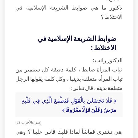
دكتور ما هي ضوابط الشريعة الإسلامية في
الاختلاط ؟
ضوابط الشريعة الإسلامية في
الاختلاط :
الدكتور راتب :
ثياب المرأة ضابط ، كلمة دقيقة كل سنتمتر من
ثياب المرأة متعلقة بدينها ، وكل كلمة يقولها الرجل
متعلقة بدينه ، قال تعالى :
﴿ فَلَا تَخْضَعْنَ بِالْقَوْلِ فَيَطْمَعَ الَّذِي فِي قَلْبِهِ
مَرَضٌ وَقُلْنَ قَوْلًا مَعْرُوفًا ﴾
[ سورة الأحزاب: 32 ]
هي تشتري قماشاً لماذا قلبك قاس علينا ؟ وهي