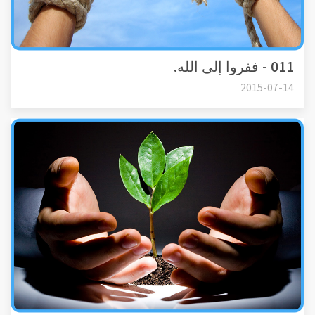
011 - ففروا إلى الله.
2015-07-14