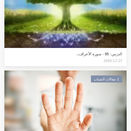
الدرس : 05 - سورة الأعراف...
2006-12-25
٠1مقالات الشباب