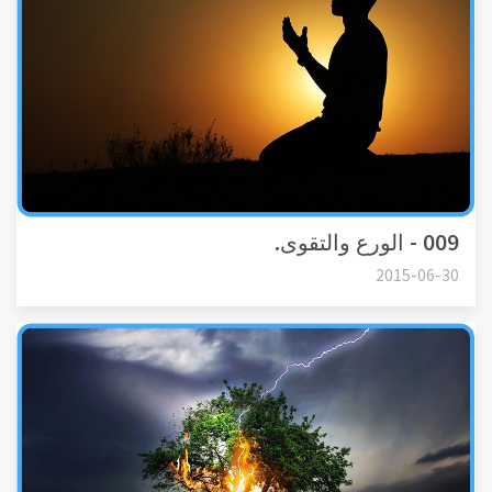
009 - الورع والتقوى.
2015-06-30