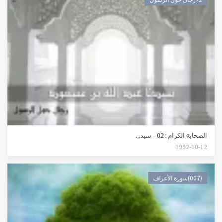
الصحابة الكرام : 02 - سيد...
1992-10-12
(007)سورة الأعراف