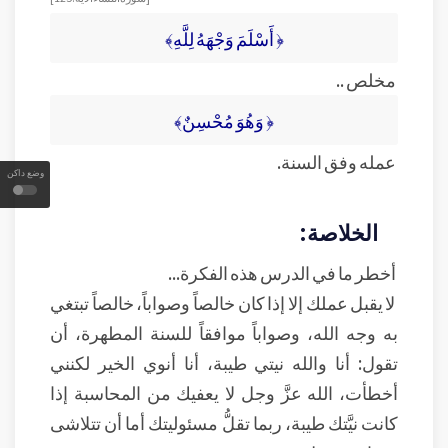
﴿ أَسْلَمَ وَجْهَهُ لِلَّهِ﴾
مخلص ..
﴿ وَهُوَ مُحْسِنٌ﴾
عمله وفق السنة.
وضع داكن
الخلاصة:
أخطر ما في الدرس هذه الفكرة...
لا يقبل عملك إلا إذا كان خالصاً وصواباً، خالصاً تبتغي
به وجه الله، وصواباً موافقاً للسنة المطهرة، أن
تقول: أنا والله نيتي طيبة، أنا أنوي الخير لكنني
أخطأت، الله عزَّ وجل لا يعفيك من المحاسبة إذا
كانت نيَّتك طيبة، ربما تقلُّ مسئوليتك أما أن تتلاشى