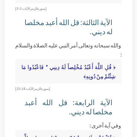
[ سورة الزمر الآيات: 2-3]
الآية الثالثة: قل الله أعبد مخلصا
له ديني.
والله سبحانه وتعالى أمر النبي عليه الصلاة والسلام
:
﴿ قُلِ اللَّهَ أَعْبُدُ مُخْلِصاً لَهُ دِينِي * فَاعْبُدُوا مَا
شِئْتُمْ مِنْ دُونِهِ﴾
[ سورة الزمر الآيات: 14-15]
الآية الرابعة: قل الله أعبد
مخلصا له ديني.
وفي آية أخرى :