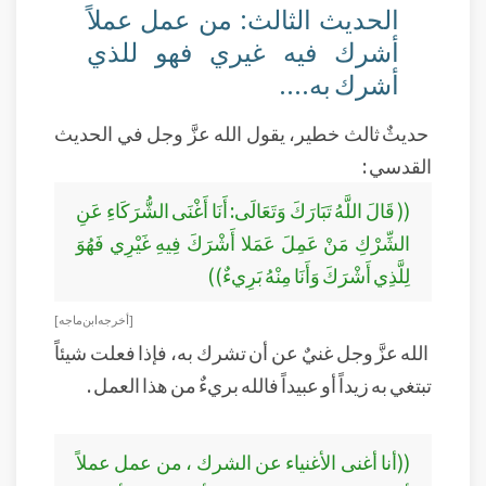
الحديث الثالث: من عمل عملاً
أشرك فيه غيري فهو للذي
أشرك به....
حديثٌ ثالث خطير، يقول الله عزَّ وجل في الحديث
القدسي :
(( قَالَ اللَّهُ تَبَارَكَ وَتَعَالَى: أَنَا أَغْنَى الشُّرَكَاءِ عَنِ
الشِّرْكِ مَنْ عَمِلَ عَمَلا أَشْرَكَ فِيهِ غَيْرِي فَهُوَ
لِلَّذِي أَشْرَكَ وَأَنَا مِنْهُ بَرِيءٌ))
[ أخرجه ابن ماجه]
الله عزَّ وجل غنيٌ عن أن تشرك به، فإذا فعلت شيئاً
تبتغي به زيداً أو عبيداً فالله بريءٌ من هذا العمل .
((أنا أغنى الأغنياء عن الشرك ، من عمل عملاً