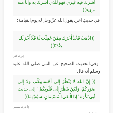
أشرك فيه غيري فهو للذي أشرك به وأنا منه
بريء))
في حديثٍ آخر، يقول الله عزَّ وجل له يوم القيامة :
(( اذْهَبْ فَخُذْ أَجْرَك مِمَّنْ عَمِلْت لَهُ فَلَا أَجْرَ لَك
عِنْدَنَا))
[ ورد بالأثر ]
وفي الحديث الصحيح عن النبي صلى الله عليه
وسلم أنه قال :
(( إِنَّ الله لا يَنْظُرُ إِلى أَجْسامِكْم، وَلا إِلى
صُوَرِكُمْ، وَلَكِنْ يَنْظُرُ إِلَى قُلُوبِكُمْ " إلى حديث
أبي بَكْرَة "إِذَا الْتقَى الْمُسْلِمَانِ بسيْفيْهِمَا))
[ أخرجه مسلم]