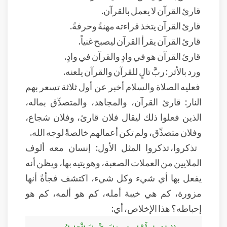
قارئ القرآن لا يعمل بالقرآن.
قارئ القرآن يتخذ قراءته مهنةً وحرفةً.
قارئ القرآن يقرأ القرآن ليصبح غنياً.
قارئ القرآن هو في وادٍ والقرآن في وادٍ.
ورد بالأثر : ربَّ تالٍ للقرآن والقرآن يلعنه.
فعليه الصلاة والسلام أخبر عن أول ثلاثة تسعر بهم
النار: قارئ القرآن، والمجاهد، والمتصدِّق بماله،
الذين فعلوا ذلك ليقال فلان قارئ، وفلان شجاع،
وفلان متصدِّق، ولم تكن أعمالهم خالصةً لوجه الله.
تذكروا، تذكروا المثل الأول: إنسان معه ألوف
الملايين من العملات الصعبة، وهو يتيه بها، ويظن أنه
يفعل بها أي شيء وكل شيء، اكتشف فجأةً أنها
مزورة، كم هي خيبة أمله، كم هو ألمه، كم هو
إحباطه؟ هذا الإخلاص، أي: