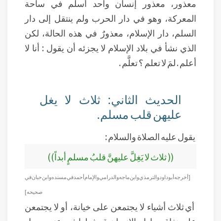
معذور، معذور إنسان واحد أسلم في ساحة
المعركة، وهو في دار الحرب ولم ينتقل إلى دار
السلم، دار الإسلام، معذورٌ في هذه الحالة، لكن
الذي نشأ في بلاد الإسلام لا يجزئه أن يقول : أنا لا
أعلم . لمَ لا تعلم ؟ تعلَّم .
الحديث الثاني: ثلاث لا يغل
عليهن قلب مسلم.
يقول عليه الصلاة والسلام :
(( ثلاث لا يَغِلَّ عليهنَّ قلبُ مسلمٍ أبداً))
[أخرجه أبو داود والترمذي وابن ماجه والدرامي والإمام أحمد في مسنده وابن حبان في
صحيحه]
أي ثلاث أشياء لا يجتمعن على خيانة، أو لا يجتمعن