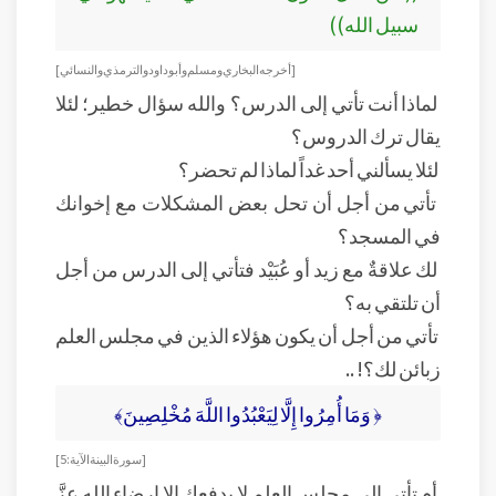
سبيل الله))
[أخرجه البخاري ومسلم وأبو داود والترمذي والنسائي]
لماذا أنت تأتي إلى الدرس؟ والله سؤال خطير؛ لئلا
يقال ترك الدروس؟
لئلا يسألني أحد غداً لماذا لم تحضر؟
تأتي من أجل أن تحل بعض المشكلات مع إخوانك
في المسجد؟
لك علاقةٌ مع زيد أو عُبَيْد فتأتي إلى الدرس من أجل
أن تلتقي به؟
تأتي من أجل أن يكون هؤلاء الذين في مجلس العلم
زبائن لك؟! ..
﴿ وَمَا أُمِرُوا إِلَّا لِيَعْبُدُوا اللَّهَ مُخْلِصِينَ﴾
[سورة البينة الآية: 5]
أم تأتي إلى مجلس العلم لا يدفعك إلا إرضاء الله عزَّ