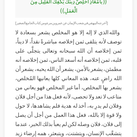
(( يامُعَاذِ أَخْلِصْ دِينَكَ يَكْفِكَ الْقَلِيلُ مِنَ
الْعَمَلِ))
[ أخرجه البيهقي في شعب الإيمان عن عمرو بن مرة ومن كتاب الجامع الصغير]
والله الذي لا إله إلا هو المخلص يشعر بسعادة لا
توصف لأنه يتلقى ثمن إخلاصه مباشرةً نقداً، لا ديناً،
ثمن إخلاصه أن الله سبحانه وتعالى يتجلَّى على
قلبه، ثمن إخلاصه أنه أسعد الناس، ثمن إخلاصه أنه
مطمئن، يشعر بالأمن، يشعر أن الله يحبه، يشعر أن
الله راضٍ عنه، هذه المعاني كلها يعانيها المُخلص،
يشعر بها المخلص، أما غير المخلص فهو يعاني من
متاعب لا تعد ولا تحصى، لأنه فعل هذا من أجل فلان
وفلان لم يدرِ به، أخذ له هدية فلم يشاهدها، لا حول
ولا قوة إلا بالله، فعل هذا العمل من أجل أن يصل
إلى فلان، فلان وصله لكن لم يعبأ بذلك الخبر، عندما
يتشعَّب الإنسان، ويتشتت، ويتبعثر، همه إرضاء زيد