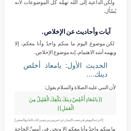
ولكن الداعية إلى الله تهمُّه كل الموضوعات لأنه
يُسْأَل.
آيات وأحاديث عن الإخلاص.
لكن موضوع اليوم ما منكم واحدٌ وأنا معكم، إلا
ويهمه أشد الاهتمام، إنه موضوع الإخلاص.
الحديث الأول: يامعاذ أخلص
دينك....
لأن النبي عليه الصلاة والسلام يقول:
(( يامُعَاذِ أَخْلِصْ دِينَكَ يَكْفِكَ الْقَلِيلُ مِنَ
الْعَمَلِ))
[ أخرجه البيهقي في شعب الإيمان عن عمرو بن مرة ومن كتاب الجامع الصغير]
ما منكم واحدٌ وأنا معكم إلا ونحن في أمسِّ الحاجة