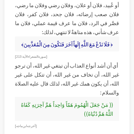
أو عُبيد، فلان أو علان، وفلان رضي وفلان ما رضي،
فلان صعب إرضائه، فلان جحد، فلان كفر، فلان
قصَّر في الرد، فلان ما عرف قيمة عملي، فلان ما
عرف شأني، هذه متاهةٌ لا تنتهي، لذلك:
﴿ فَلَا تَدْعُ مَعَ اللَّهِ إِلَهاً آخَرَ فَتَكُونَ مِنَ الْمُعَذَّبِينَ﴾
[ سورة الشعراء الآية: 213]
أي أن أشد أنواع العذاب أن تبتغي غير الله، أن ترجو
غير الله، أن تخاف من غير الله، أن تتكل على غير
الله، أن يكون همك غير الله، لذلك قال عليه الصلاة
والسلام :
(( مَنْ جَعَلَ الْهُمُومَ هَمّاً وَاحِداً هَمَّ آخِرَتِهِ كَفَاهُ
اللَّهُ هَمَّ دُنْيَاهُ))
[أخرجه ابن ماجه]