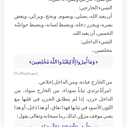
الشيء الخارجي:
أن يعبد الله، يصلي، ويصوم، ويحج، ويزكي، ويغض
بصره، ويحرر دخله، ويضبط لسانه، ويضبط حواسَّه
الخمس، أن يعبد الله.
الشيء الداخلي:
مخلصين ..
﴿ وَمَا أُمِرُوا إِلَّا لِيَعْبُدُوا اللَّهَ مُخْلِصِينَ﴾
[سورة البينة الآية: 5]
من الخارج عبادة، ومن الداخل إخلاص.
امرأةٌ ترتدي ثياباً سوداء، من الخارج سواد، من
الداخل حزن، إذا لم يتطابق الحزن في قلبها مع
اللون الأسود في ثيابها فهذا نفاق، أو هذا دَجَل، أو هذا
يعني موقف مزوَّر، لذلك ربنا سبحانه وتعالى يقول :