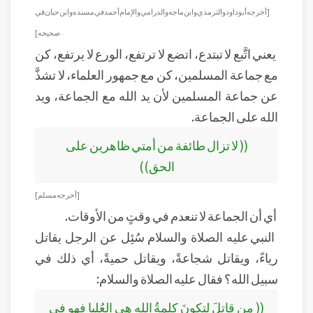
[أخرجه أبو داود والترمذي وابن ماجه والدرامي والإمام أحمد في مسنده وابن حبان في
صحيحه]
يعني اتَّبع لا تبتدع، اتضع لا ترتفع، الورع لا يرتفع، كن
مع جماعة المسلمين، كن مع جمهور العلماء، لا تشذَّ
عن جماعة المسلمين لأن يد الله مع الجماعة، ويد
الله على الجماعة.
(( لا تزال طائفة من أمتي ظاهرين على
الحق))
[ أخرجه مسلم]
أي أن الجماعة لا تنعدم في وقتٍ من الأوقات.
النبي عليه الصلاة والسلام سُئِل عن الرجل يقاتل
رياءً، ويقاتل شجاعةً، ويقاتل حميةً، أي ذلك في
سبيل الله؟ فقال عليه الصلاة والسلام:
(( من قاتلَ لتكونَ كلمةُ الله هي العُليا فهو في