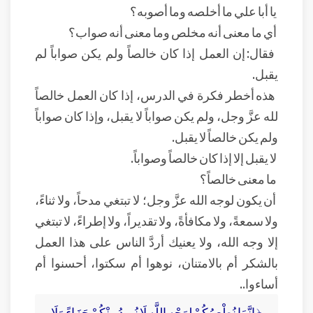
يا أبا علي ما أخلصه وما أصوبه؟
أي ما معنى أنه مخلص وما معنى أنه صواب؟
فقال: إن العمل إذا كان خالصاً ولم يكن صواباً لم
يقبل.
هذه أخطر فكرة في الدرس، إذا كان العمل خالصاً
لله عزَّ وجل، ولم يكن صواباً لا يقبل، وإذا كان صواباً
ولم يكن خالصاً لا يقبل.
لا يقبل إلا إذا كان خالصاً وصواباً.
ما معنى خالصاً؟
أن يكون لوجه الله عزَّ وجل؛ لا تبتغي مدحاً، ولا ثناءً،
ولا سمعةً، ولا مكافأةً، ولا تقديراً، ولا إطراءً، لا تبتغي
إلا وجه الله، ولا يعنيك أردَّ الناس على هذا العمل
بالشكر أم بالامتنان، نوهوا أم سكتوا، أحسنوا أم
أساءوا..
﴿ إِنَّمَا نُطْعِمُكُمْ لِوَجْهِ اللَّهِ لَا نُرِيدُ مِنْكُمْ جَزَاءً وَلَا