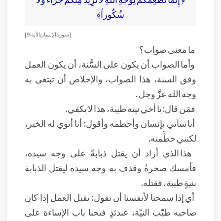
شُكُوراً﴾
[ سورة الإنسان الآية: 9 ]
ما معنى صواب؟
وأما الصواب أن يكون على السُّنة، أن يكون العمل
وفق السنة، هذا الصواب، والإخلاص أن تبتغي به
وجه الله عزَّ وجل .
فمَن قال: يا أخي نيته طيبة، هذا لا يكفي.
أنا سآتي بإنسان وأحطمه وأقول: أنا أنوي له الخير،
لكنني حطَّمته.
هذا الذي أراد أن يقتل ذبابةً على وجه سيده،
فأمسك صخرةً وقذف به وجه سيده ليقتل الذبابة
بنيةٍ طيبة، فقتله.
أي إذا سمحنا لأنفسنا أن نقول: يقبل العمل إذا كان
صاحبه طيّب النيّة، عندئذٍ فتحنا باب الإساءة على