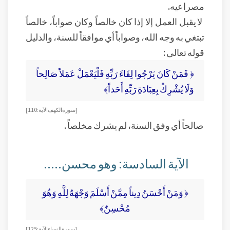
مصراعيه.
لا يقبل العمل إلا إذا كان خالصاً وكان صواباً، خالصاً
تبتغي به وجه الله، وصواباً أي موافقاً للسنة، والدليل
قوله تعالى :
﴿ فَمَنْ كَانَ يَرْجُوا لِقَاءَ رَبِّهِ فَلْيَعْمَلْ عَمَلاً صَالِحاً
وَلَا يُشْرِكْ بِعِبَادَةِ رَبِّهِ أَحَداً﴾
[ سورة الكهف الآية: 110]
صالحاً أي وفق السنة، لم يشرك مخلصاً .
الآية السادسة: وهو محسن.....
﴿ وَمَنْ أَحْسَنُ دِيناً مِمَّنْ أَسْلَمَ وَجْهَهُ لِلَّهِ وَهُوَ
مُحْسِنٌ﴾
[ سورة النساء الآية: 125]