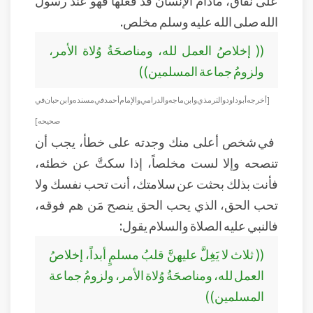
على نفاق، مادام الإنسان قد فعلها فهو عند رسول
الله صلى الله عليه وسلم مخلص.
(( إخلاصُ العمل لله، ومناصحَةُ وُلاة الأمر،
ولزومُ جماعة المسلمين))
[أخرجه أبو داود والترمذي وابن ماجه والدرامي والإمام أحمد في مسنده وابن حبان في
صحيحه]
في شخص أعلى منك وجدته على خطأ، يجب أن
تنصحه وإلا لست مخلصاً، إذا سكتَّ عن خطئه،
فأنت بذلك بحثت عن سلامتك، أنت تحب نفسك ولا
تحب الحق، الذي يحب الحق ينصح مَن هم فوقه،
فالنبي عليه الصلاة والسلام يقول:
(( ثلاث لا يَغِلَّ عليهنَّ قلبُ مسلمٍ أبداً، إخلاصُ
العمل لله، ومناصحَةُ وُلاة الأمر، ولزومُ جماعة
المسلمين))