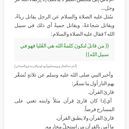
وجل...
سُئل عليه الصلاة والسلام عن الرجل يقاتل رياءً،
ويقاتل شجاعةً، ويقاتل حميةً أي ذلك في سبيل
الله؟ فقال عليه الصلاة والسلام :
(( من قاتلَ لتكونَ كلمةُ الله هي العُليا فهو في
سبيل الله))
[أخرجه البخاري ومسلم وأبو داود والترمذي والنسائي]
وأخبر النبي صلى الله عليه وسلم عن ثلاثةٍ تُسَعَّر
بهم النار أول ما تسعَّر:
قارئ القرآن.
أي إذا كان قارئ قرآن مثلاً وابنته تغني على
المسارح فرضاً.
قارئ القرآن ولا يطبق القرآن.
ما آمن بالقرآن من استحلَّ محارمه.