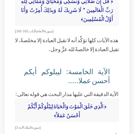
﴿ قُلْ إِنَّ صَلَاتِي وَنُسُكِي وَمَحْيَايَ وَمَمَاتِي لِلَّهِ
رَبِّ الْعَالَمِينَ * لَا شَرِيكَ لَهُ وَبِذَلِكَ أُمِرْتُ وَأَنَا
أَوَّلُ الْمُسْلِمِينَ﴾
[ سورة الأنعام الآيات: 162-163]
هذه الآيات كلها تؤكِّد أنه لا تقبل العبادة إلا مخلصةً، لا
تقبل العبادة إلا خالصةً لله عزَّ وجل .
الآية الخامسة: ليبلوكم أيكم
أحسن عملا.....
الآية الدقيقة التي عليها مدار البحث هي قوله تعالى :
﴿ الَّذِي خَلَقَ الْمَوْتَ وَالْحَيَاةَ لِيَبْلُوَكُمْ أَيُّكُمْ
أَحْسَنُ عَمَلاً﴾
[ سورة الملك الآية: 2]