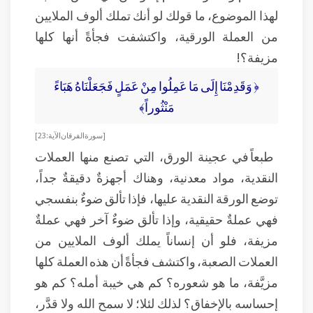
لهذا الموضوع، ما قولك لو أنك تملك ألوف الملايين
من العملة الورقية، واكتشفت فجأةً أنها كلها
مزيفة؟!
﴿ وَقَدِمْنَا إِلَى مَا عَمِلُوا مِنْ عَمَلٍ فَجَعَلْنَاهُ هَبَاءً
مَنْثُوراً﴾
[ سورة الفرقان الآية: 23]
طبعاً في عجينة الورق، التي تصنع منها العملات
النقدية، مواد معدنية، وهناك أجهزةٌ دقيقةٌ جداً،
توضع الورقة النقدية عليها، فإذا تألق ضوءٌ بنفسجي
فهي عملةٌ حقيقية، وإذا تألق ضوءٌ آخر فهي عملةٌ
مزيفة، فلو أن إنساناً يملك ألوف الملايين من
العملات الصعبة، واكتشف فجأةً أن هذه العملة كلها
مزيَّفة، ما هو شعوره؟ كم هي خيبة أمله؟ كم هو
إحساسه بالإخفاق؟ لذلك لئلا؛ لا سمح الله ولا قدَّر،