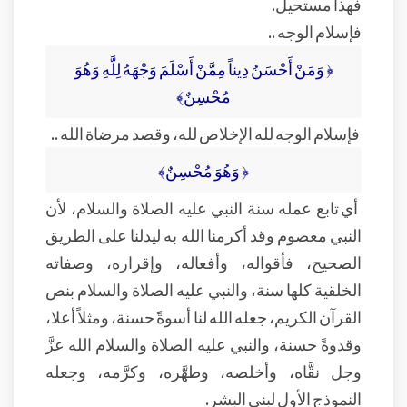
فهذا مستحيل.
فإسلام الوجه ..
﴿ وَمَنْ أَحْسَنُ دِيناً مِمَّنْ أَسْلَمَ وَجْهَهُ لِلَّهِ وَهُوَ
مُحْسِنٌ﴾
فإسلام الوجه لله الإخلاص لله، وقصد مرضاة الله ..
﴿ وَهُوَ مُحْسِنٌ﴾
أي تابع عمله سنة النبي عليه الصلاة والسلام، لأن
النبي معصوم وقد أكرمنا الله به ليدلنا على الطريق
الصحيح، فأقواله، وأفعاله، وإقراره، وصفاته
الخلقية كلها سنة، والنبي عليه الصلاة والسلام بنص
القرآن الكريم، جعله الله لنا أسوةً حسنة، ومثلاً أعلا،
وقدوةً حسنة، والنبي عليه الصلاة والسلام الله عزَّ
وجل نقَّاه، وأخلصه، وطهَّره، وكرَّمه، وجعله
النموذج الأول لبني البشر.