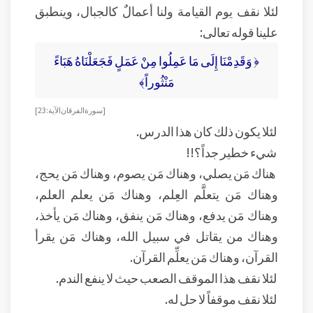
لئلا نقف يوم القيامة ولنا أعمالٌ كالجبال، وينطبق
علينا قوله تعالى:
﴿ وَقَدِمْنَا إِلَى مَا عَمِلُوا مِنْ عَمَلٍ فَجَعَلْنَاهُ هَبَاءً
مَنْثُوراً﴾
[ سورة الفرقان الآية: 23]
لئلا يكون ذلك كان هذا الدرس.
شيء خطير جداً؟!!
هناك مَن يصلي، وهناك مَن يصوم، وهناك مَن يحج،
وهناك مَن يتعلَّم العِلم، وهناك مَن يعلم العلم،
وهناك مَن يدفع، وهناك مَن ينفق، وهناك مَن يأخذ،
وهناك من يقاتل في سبيل الله، وهناك مَن يقرأ
القرآن، وهناك مَن يعلِّم القرآن.
لئلا نقف هذا الموقف الصعب حيث لا ينفع الندم.
لئلا نقف موقفاً لا حل له.