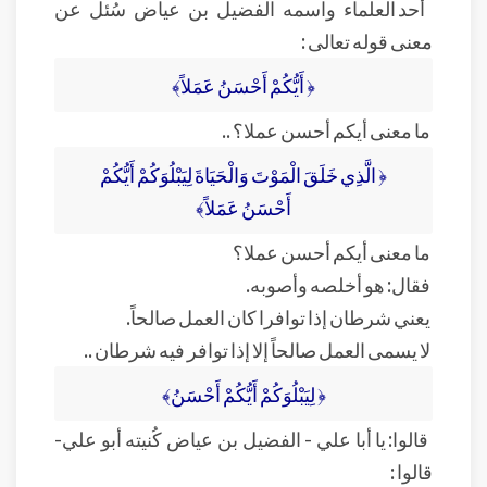
أحد العلماء واسمه الفضيل بن عياض سُئل عن
معنى قوله تعالى :
﴿ أَيُّكُمْ أَحْسَنُ عَمَلاً﴾
ما معنى أيكم أحسن عملا؟ ..
﴿ الَّذِي خَلَقَ الْمَوْتَ وَالْحَيَاةَ لِيَبْلُوَكُمْ أَيُّكُمْ
أَحْسَنُ عَمَلاً﴾
ما معنى أيكم أحسن عملا؟
فقال: هو أخلصه وأصوبه.
يعني شرطان إذا توافرا كان العمل صالحاً.
لا يسمى العمل صالحاً إلا إذا توافر فيه شرطان ..
﴿ لِيَبْلُوَكُمْ أَيُّكُمْ أَحْسَنُ﴾
قالوا: يا أبا علي - الفضيل بن عياض كُنيته أبو علي-
قالوا :