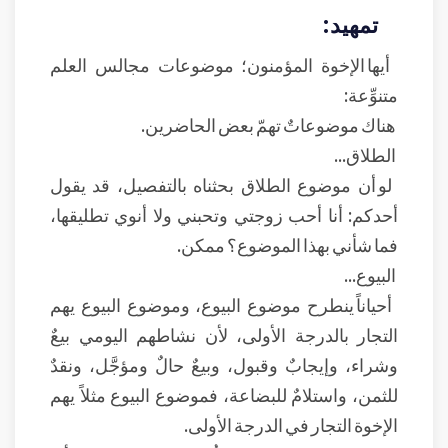
تمهيد:
أيها الإخوة المؤمنون؛ موضوعات مجالس العلم
متنوِّعة:
هناك موضوعاتٌ تهمّ بعض الحاضرين.
الطلاق...
لو أن موضوع الطلاق بحثناه بالتفصيل، قد يقول
أحدكم: أنا أحب زوجتي وتحبني ولا أنوي تطليقها،
فما شأني بهذا الموضوع؟ ممكن.
البيوع...
أحياناً ينطرح موضوع البيوع، وموضوع البيوع يهم
التجار بالدرجة الأولى، لأن نشاطهم اليومي بيعٌ
وشراء، وإيجابٌ وقبول، وبيعٌ حالٌ ومؤجَّل، ونقدٌ
للثمن، واستلامٌ للبضاعة، فموضوع البيوع مثلاً يهم
الإخوة التجار في الدرجة الأولى.