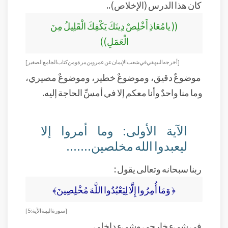
كان هذا الدرس (الإخلاص)..
(( يامُعَاذِ أَخْلِصْ دِينَكَ يَكْفِكَ الْقَلِيلُ مِنَ
الْعَمَلِ))
[ أخرجه البيهقي في شعب الإيمان عن عمرو بن مرة ومن كتاب الجامع الصغير]
موضوعٌ دقيق، وموضوعٌ خطير، وموضوعٌ مصيري،
وما منا واحدٌ وأنا معكم إلا في أمسِّ الحاجة إليه.
الآية الأولى: وما أمروا إلا
ليعبدوا الله مخلصين.......
ربنا سبحانه وتعالى يقول :
﴿ وَمَا أُمِرُوا إِلَّا لِيَعْبُدُوا اللَّهَ مُخْلِصِينَ﴾
[سورة البينة الآية: 5]
في شيء خارجي وشيء داخلي...