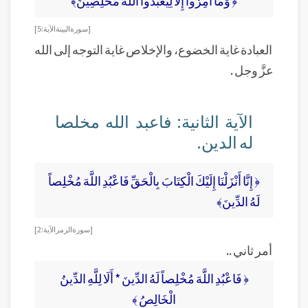
﴿ وَمَا أُمِرُوا إِلَّا لِيَعْبُدُوا اللَّهَ مُخْلِصِينَ﴾
[سورة البينة الآية: 5]
العبادة غاية الخضوع، والإخلاص غاية التوجه إلى الله
عزَّ وجل .
الآية الثانية: فاعبد الله مخلصا
له الدين.
﴿ إِنَّا أَنْزَلْنَا إِلَيْكَ الْكِتَابَ بِالْحَقِّ فَاعْبُدِ اللَّهَ مُخْلِصاً
لَهُ الدِّينَ﴾
[ سورة الزمر الآية: 2]
أمر ثاني ..
﴿ فَاعْبُدِ اللَّهَ مُخْلِصاً لَهُ الدِّينَ * أَلَا لِلَّهِ الدِّينُ
الْخَالِصُ ﴾