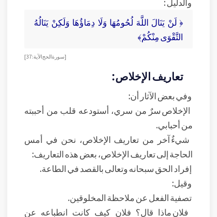
والدليل :
﴿ لَنْ يَنَالَ اللَّهَ لُحُومُهَا وَلَا دِمَاؤُهَا وَلَكِنْ يَنَالُهُ
التَّقْوَى مِنْكُمْ﴾
[ سورة الحج الآية: 37]
تعاريف الإخلاص:
وفي بعض الآثار أن:
الإخلاص سرٌ من سري، أستودعه قلب من أحببته
من أحبابي.
شيءٌ آخر من تعاريف الإخلاص، نحن في أمس
الحاجة إلى تعاريف الإخلاص، بعض هذه التعاريف:
إفراد الحق سبحانه وتعالى بالقصد في الطاعة.
وقيل:
تصفية الفعل عن ملاحظة المخلوقين.
فلان ماذا قال؟ فلان كيف كانت انطباعه عن