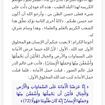
الكريمة لهذا البلد الطيب ، هذه الدعوة إن دلّت على
شيء فعلى حسن الظن بي ، وأرجو الله أن أكون
عند حسن ظنكم ، دلالةٌ أخرى الثانية تؤكد تعلّق هذا
الشعب الكريم بالعلم والعلماء ، وهذا وسام شرفٍ
له .
أخوتنا الكرام ؛ لا يغيب عنكم أن الإنسان هو المخلوق
الأول عند الله ، الأول ؛ لأنّ الله حينما عرض الأمانة
على السماوات والأرض والجبال (فَأَبَيْنَ أَن يَحْمِلْنَهَا
وَأَشْفَقْنَ مِنْهَا وَحَمَلَهَا الْإِنسَانُ) ، فأنت في عالم الذر
قبل عالم الصور ، قبلت حمل الأمانة ، فلما قبلت
حمل الأمانة كنت عند الله المخلوق الأول :
﴿ إِنَّا عَرَضْنَا الْأَمَانَةَ عَلَى السَّمَاوَاتِ وَالْأَرْضِ
وَالْجِبَالِ فَأَبَيْنَ أَن يَحْمِلْنَهَا وَأَشْفَقْنَ مِنْهَا
وَحَمَلَهَا الْإِنسَانُ ۖ إِنَّهُ كَانَ ظَلُومًا جَهُولًا (72) ﴾