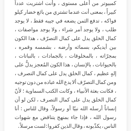
كمبيوتر من أعلى مستوى ، وأنت اشتريت عدداً
كبيراً ، بمعنى أنت عندما تشتري من بائع خضار كيلو
فواكه ، تدفع الثمن يضعه في جيبه فقط ، لا يوجد
طلب ، ولا يوجد أمر شراء ، ولا يوجد مواصفات ،
كمال الخلق يدل على كمال التصرّف ، هذا الكون
بين أيديكم، بسمائه وأرضه ، بشمسه وقمره ،
بمجرّاته ، بالمخلوقات ، بالجمادات ، بالنباتات ،
بالحيوانات ، بالإنسان ، هذا الكون المُعجز يدلُّ على
إلهٍ عظيم ، كمال الخلق يدل على كمال التصرف ،
ومن كمال التصرّف ألا يدع الله عباده من دون توجيه
، فكانت بعثة الأنبياء ، وكانت الكتب السماوية ؛ لأنّ
كمال الخلق يدل على كمال التصرف ، لكن لو أن
إنساناً أرسله الله نبيّا أو رسولاً، وقال للناس : أنا
رسول الله ، فإذا جاء بمنهج يتناقض مع شهوات
الناس ، يكذّبونه ، وقال الذين كفروا : لست مرسلاً .