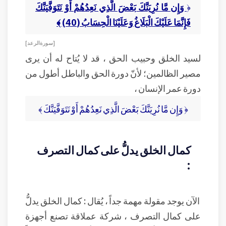
﴿
وَإِن مَّا نُرِيَنَّكَ بَعْضَ الَّذِي نَعِدُهُمْ أَوْ نَتَوَفَّيَنَّكَ
فَإِنَّمَا عَلَيْكَ الْبَلَاغُ وَعَلَيْنَا الْحِسَابُ (40) ﴾
[ سورة الرعد ]
لسيد الخلق وحبيب الحق ، قد لا يُتاح له أن يرى
مصير الظالمين؛ لأنّ دورة الحق والباطل أطول من
دورة عمر الإنسان ،
﴿ وَإِن مَّا نُرِيَنَّكَ بَعْضَ الَّذِي نَعِدُهُمْ أَوْ نَتَوَفَّيَنَّكَ ﴾
كمال الخلق يدلُّ على كمال التصرف
:
الآن يوجد مقولة مهمة جداً ، يُقال : كمال الخلق يدلُّ
على كمال التصرف ، شركة عملاقة تصنع أجهزة