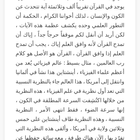
يوجد في القرآن تقريباً ألف وثلاثمئة آية تتحدث عن
الكون والإنسان ، لذلك أخواننا الكرام ، الحكمة أن
التطور العلمي وحده يكشف عظمة هذه الآيات ،
لكن أريد أن أنقل لكم موقفاً حرجاً جداً ، إياك أن
تمدح القرآن لأنه وافق العلم إياك ، يجب أن تمدح
العلم إذا وافق القرآن ، القرآن هو الأصل هو كلام
رب العالمين ، مثال بسيط : عالم فيزيائي يُعد من
أعظم علماء الفيزياء ، أينشتاين هذا نشأ في ألمانيا
وانتقل إلى أمريكا ، هذا العالم جاء بالنظرية النسبية
التي تعد أول نظرية في علم الفيزياء ، هذه النظرية
من خلالها اكتُشِفت السرعة المطلقة في الكون ،
إنها سرعة الضوء ، فقط انتهى الأمر ، النظرية
النسبية ، وهذه النظرية طاف أينشتاين على خمس
وثلاثين ولاية في أمريكا ، وألقى هذه النظرية التي
تفرّد بها ، الآن هناك طرفة ، معه سائق حفظها عن