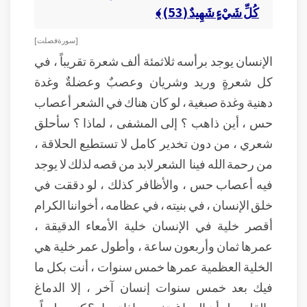
كُلِّ شَيْءٍ شَهِيدٌ (53) ﴾
[ سورة فصلت ]
الإنسان يوجد برأسه ثلاثمئة ألف شعرة تقريباً ، في
كل شعرةٍ وريد وشريان وعصبٌ وعضلةٌ وغدة
دهنية وغدة صبغية ، لو كان هناك في الشعر أعصاب
حس ، أين ذاهب ؟ إلى المشفى ، لماذا ؟ سأحلق
شعري ، من دون تخدير كامل لا تستطيع الحلاقة ،
من رحمة الله فينا الشعر لابد من قصه لذلك لا يوجد
فيه أعصاب حس ، والأظافر كذلك ، لو دققت في
خلق الإنسان ، في بنيته ، في عظامه ، أخواننا الكرام
أقصر خلية في الإنسان خلية الأمعاء الدقيقة ،
عمرها ثمان وأربعون ساعة ، وأطول عمر خلية هي
الخلية العظمية عمرها خمس سنوات ، أنت بكل ما
فيك بعد خمس سنوات إنسان آخر ، إلا الدماغ