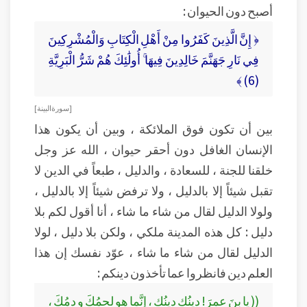
أصبح دون الحيوان :
﴿ إِنَّ الَّذِينَ كَفَرُوا مِنْ أَهْلِ الْكِتَابِ وَالْمُشْرِكِينَ
فِي نَارِ جَهَنَّمَ خَالِدِينَ فِيهَا ۚ أُولَٰئِكَ هُمْ شَرُّ الْبَرِيَّةِ
(6) ﴾
[ سورة البينة ]
بين أن تكون فوق الملائكة ، وبين أن يكون هذا
الإنسان الغافل دون أحقر حيوان ، الله عز وجل
خلقنا للجنة ، للسعادة ، والدليل ، طبعاً في الدين لا
تقبل شيئاً إلا بالدليل ، ولا ترفض شيئاً إلا بالدليل ،
ولولا الدليل لقال من شاء ما شاء ، أنا أقول لكم بلا
دليل : كل هذه المدينة ملكي ، ولكن بلا دليل ، لولا
الدليل لقال من شاء ما شاء ، عوّد نفسك إن هذا
العلم دين فانظروا عما تأخذون دينكم :
(( يا بنَ عمرَ! دينُك دينُك ، إنَّما هو لحمُكَ و دمُكَ ،