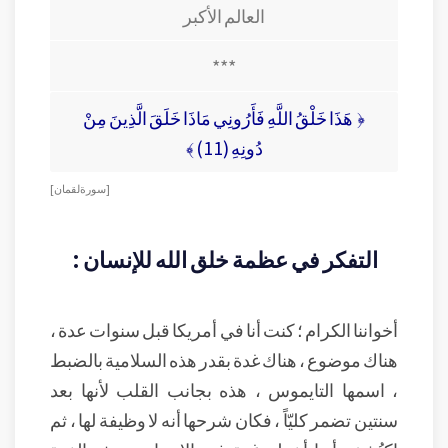
العالم الأكبر
***
﴿ هَذَا خَلْقُ اللَّهِ فَأَرُونِي مَاذَا خَلَقَ الَّذِينَ مِنْ
دُونِهِ (11) ﴾
[ سورة لقمان ]
التفكر في عظمة خلق الله للإنسان :
أخواننا الكرام ؛ كنت أنا في أمريكا قبل سنوات عدة ،
هناك موضوع ، هناك غدة بقدر هذه السلامية بالضبط
، اسمها التايموس ، هذه بجانب القلب لأنها بعد
سنتين تضمر كليّاً ، فكان شرحها أنه لا وظيفة لها ، ثم