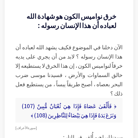
خرق نواميس الكون هو شهادة الله
لعباده أن هذا الإنسان رسوله :
الآن دخلنا في الموضوع فكيف يشهد الله لعباده أن
هذا الإنسان رسوله ؟ لابد من أن يجري على يديه
خرقاً لنواميس الكون ، إن هذا الخرق لا يستطيعه إلا
خالق السماوات والأرض ، فسيدنا موسى ضرب
البحر بعصاه ، أصبح طريقاً يبساً ، من يستطيع فعل
ذلك ؟
﴿ فَأَلْقَىٰ عَصَاهُ فَإِذَا هِيَ ثُعْبَانٌ مُّبِينٌ (107)
وَنَزَعَ يَدَهُ فَإِذَا هِيَ بَيْضَاءُ لِلنَّاظِرِينَ (108) ﴾
[ سورة الأعراف ]
سيدنا إبراهيم أُلقي في للنار :