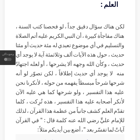
العلم :
لكن هناك سؤال دقيق جداً ، لو فحصنا كتب السنة ،
هناك مفاجأة كبيرة ، أن النبي الكريم عليه أتم الصلاة
والتسليم في أي موضوع تعبدي له مئة حديث أو مئتا
حديث ، حول هذه الآيات ألف وثلاثمئة آية لا يوجد أي
وضع داكن
حديث ، وكأن الله وجهه ألا يشرحها ، أو لعله اجتهادٌ
منه لا يوجد أي حديث إطلاقاً ، لكن تصوّر لو أنه
شرحها شرحاً مبسطاً يفهمه من حوله ، لأنكرنا نحن
عليه هذا التفسير ، ولو شرحها كما هي عليه الآن
لأنكر أصحابه عليه هذا التفسير ، هذه تُرِكت ، كلما
تقدّم العلم كشف جانباً من عظمة هذا القرآن ، لذلك
للإمام عليٍّ رضي الله عنه كلمة قال : " في القرآن
آياتٌ لما تفسّر بعد "، أضع بين أيديكم مثلاً :