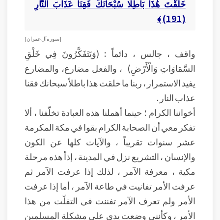
خَلَقْتَ هَٰذَا بَاطِلًا سُبْحَانَكَ فَقِنَا عَذَابَ النَّارِ
(191) ﴾
[ سورة آل عمران ]
واقف ، جالس ، دائماً : (وَيَتَفَكَّرُونَ فِي خَلْقِ
السَّمَاوَاتِ وَالْأَرْضِ) ، والفعل مضارع، والمضارع
يفيد الاستمرار ، ربنا ما خلقت هذا باطلاً سبحانك فقنا
عذاب النار .
أخواننا الكرام ؛ حينما أهملنا هذه العبادة تخلّفنا ، ألا
تفكر معي أن الصحابة الكرام بقوا في مكة المكرمة
عشر سنوات تقريباً ، والآيات كلها عن الكون
والإنسان ، التشريع نزل في المدينة ، إذاً هذه مرحلة
مكية ، معرفة الآمر ، لذلك إذا عرفت الآمر ثم
عرفت الأمر تفانيت في طاعة الآمر ، أما إذا عرفت
الأمر ولم تعرف الآمر تفننت في التفلّت من هذا
الأمر ، وكأنني وضعت يدي على مشكلة المسلمين