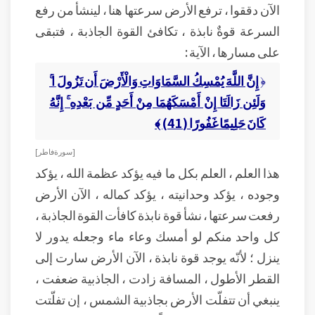
الآن دققوا ، ترفع الأرض سرعتها هنا ، لينشأ من رفع
السرعة قوةٌ نابذة ، تكافئ القوة الجاذبة ، فتبقى
على مسارها ، الآية :
﴿
إِنَّ اللَّهَ يُمْسِكُ السَّمَاوَاتِ وَالْأَرْضَ أَن تَزُولَ
ا ۚ
وَلَئِن زَالَتَا إِنْ أَمْسَكَهُمَا مِنْ أَحَدٍ مِّن بَعْدِهِ ۚ إِنَّهُ
كَانَ حَلِيمًا غَفُورًا (41) ﴾
[ سورة فاطر ]
هذا العلم ، العلم بكل ما فيه يؤكد عظمة الله ، يؤكد
وجوده ، يؤكد وحدانيته ، يؤكد كماله ، الآن الأرض
رفعت سرعتها ، نشأ قوة نابذة كافأت القوة الجاذبة ،
كل واحد منكم لو أمسك وعاء ماء وجعله يدور لا
ينزل ؛ لأنّه يوجد قوة نابذة ، الآن الأرض سارت إلى
القطر الأطول ، المسافة زادت ، الجاذبية ضعفت ،
ينبغي أن تتفلّت الأرض بجاذبية الشمس ، إن تفلّتت