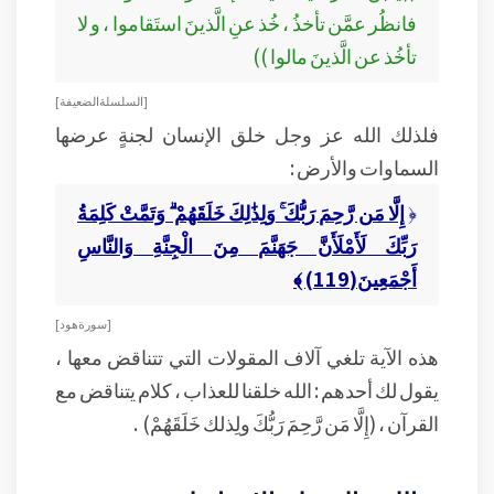
فانظُر عمَّن تأخذُ ، خُذ عنِ الَّذينَ استَقاموا ، و لا
تأخُذ عن الَّذينَ مالوا ))
[ السلسلة الضعيفة ]
فلذلك الله عز وجل خلق الإنسان لجنةٍ عرضها
السماوات والأرض :
﴿
إِلَّا مَن رَّحِمَ رَبُّكَ ۚ
وَلِذَٰلِكَ خَلَقَهُمْ ۗ وَتَمَّتْ كَلِمَةُ
رَبِّكَ لَأَمْلَأَنَّ جَهَنَّمَ مِنَ الْجِنَّةِ وَالنَّاسِ
أَجْمَعِينَ(119) ﴾
[ سورة هود ]
هذه الآية تلغي آلاف المقولات التي تتناقض معها ،
يقول لك أحدهم : الله خلقنا للعذاب ، كلام يتناقض مع
القرآن ، (إِلَّا مَن رَّحِمَ رَبُّكَ ولِذلك خَلَقَهُمْ) .