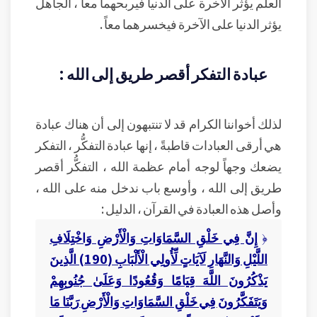
العلم يؤثر الآخرة على الدنيا فيربحهما معاً ، الجاهل
يؤثر الدنيا على الآخرة فيخسرهما معاً .
عبادة التفكر أقصر طريق إلى الله :
لذلك أخواننا الكرام قد لا تنتبهون إلى أن هناك عبادة
هي أرقى العبادات قاطبةً ، إنها عبادة التفكُّر ، التفكر
يضعك وجهاً لوجه أمام عظمة الله ، التفكُّر أقصر
طريق إلى الله ، وأوسع باب ندخل منه على الله ،
وأصل هذه العبادة في القرآن ، الدليل :
﴿
إِنَّ فِي خَلْقِ السَّمَاوَاتِ وَالْأَرْضِ وَاخْتِلَافِ
اللَّيْلِ وَالنَّهَارِ لَآيَاتٍ لِّأُولِي الْأَلْبَابِ (190) الَّذِينَ
يَذْكُرُونَ اللَّهَ قِيَامًا وَقُعُودًا وَعَلَىٰ جُنُوبِهِمْ
وَيَتَفَكَّرُونَ فِي خَلْقِ السَّمَاوَاتِ وَالْأَرْضِ رَبَّنَا مَا