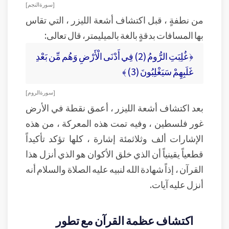
[ سورة النجم ]
من نطفةٍ ، قبل اكتشاف أشعة الليزر ، التي تقاس
بها المسافات بدقةٍ بالغة بالميليمتر، قال تعالى:
﴿ غُلِبَتِ الرُّومُ (2) فِي أَدْنَى الْأَرْضِ وَهُم مِّن بَعْدِ
غَلَبِهِمْ سَيَغْلِبُونَ (3) ﴾
[ سورة الروم ]
بعد اكتشاف أشعة الليزر ، أعمق نقطة في الأرض
غور فلسطين ، وفيه تمت هذه المعركة ، من هذه
الإشارات ألف وثلاثمئة إشارة ، كلها تؤكد تأكيداً
قطعياً يقينياً أن الذي خلق الأكوان هو الذي أنزل هذا
القرآن ، إذاً شهادة الله لنبيه عليه الصلاة والسلام أنه
أنزل عليه آيات.
اكتشاف عظمة القرآن مع تطور