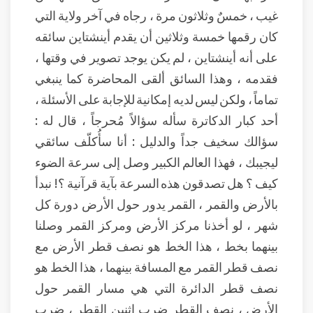
غيب ، خمسٌ وثلاثون مرة ، رجاه في آخر ولاية التي
كان رقمها خمسة وثلاثين أن يقدم أينشتاين سائقه
على أنه أينشتاين ، لم يكن يوجد تصوير في وقتها ،
فقدمه ، وهذا السائق ألقى المحاضرة كما ينبغي
تماماً ، ولكن ليس لديه إمكانية للإجابة على الأسئلة ،
أحد كبار الدكاترة سأله سؤالاً مُحرجاً ، قال له :
سؤالك سخيف جداً والدليل : أنا سأُكلّف سائقي
ليجيبك ، فهذا العالم الكبير وصل إلى سرعة الضوء
كيف ؟ هل تصدقون هذه السرعة بآية قرآنية ؟! نبدأ
بالأرض والقمر ، القمر يدور حول الأرض دورة كل
شهر ، لو أخذنا مركز الأرض ومركز القمر وصلنا
بينهما بخط ، هذا الخط هو نصف قطر الأرض مع
نصف قطر القمر مع المسافة بينهما ، هذا الخط هو
نصف قطر الدائرة التي هي مسار القمر حول
الأرض ، نصف القطر ضرب اثنين القطر ، ضرب