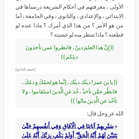
الأولى ، معرفتهم في أحكام الشريعة درسناها في
الابتدائي ، والإعدادي ، والثانوي ، وفي الجامعة ، أما
من هو الآمر ؟ من هذا الذي أمرك ؟ ماذا عنده لو
قطعته ؟ ماذا تنتظر منه لو عصيته ؟
(( إِنَّ هذا العلمَ دينٌ ، فانظروا عمن تأخذونَ
دينَكم ))
[ ضعيف الجامع ]
(( يا بنَ عمرَ! دينُك دينُك ، إنَّما هو لحمُكَ و دمُكَ ،
فانظُر عمَّن تأخذُ ، خُذ عنِ الَّذينَ استَقاموا ، و لا
تأخُذ عن الَّذينَ مالوا ))
الله عز وجل قال:
﴿
سَنُرِيهِمْ آيَاتِنَا فِي الْآفَاقِ وَفِي أَنفُسِهِمْ
حَتَّىٰ
يَتَبَيَّنَ لَهُمْ أَنَّهُ الْحَقُّ ۗ أَوَلَمْ يَكْفِ بِرَبِّكَ أَنَّهُ عَلَىٰ