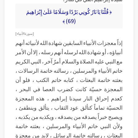
﴿ قُلْنَا يَا نَارُ كُونِي بَرْدًا وَسَلَامًا عَلَىٰ إِبْرَاهِيمَ
(69) ﴾
[ سورة الأنبياء ]
إذاً معجزات الأنبياء السابقين شهادة الله لأنبيائه أنهم
أنبياؤه ، أو شهادة الله لرسله أنهم رسله ، إلا أن الأمر
مع النبي عليه الصلاة والسلام أمرٌ آخر ، النبي الكريم
خاتم الأنبياء والمرسلين ، رسالته خاتمة الرسالات ،
بعثته خاتمة البعثات ، كتابه خاتم الكتب ، فلو أن
المعجزة حسيّة كانت كضرب العصا في البحر ،
كعدم إحراق النار سيدنا إبراهيم ، هذه المعجزة
الحسيّة تماماً كتألق عود الثقاب ، يتألق وينطفئ ،
ويصبح خبراً يصدقه من يصدقه ، ويكذبه من يكذبه ،
ولأن النبي خاتم الأنبياء والمرسلين ، بعثته خاتمة
البعثات ، رسالته خاتمة الرسائل ، لابد من معجزةٍ