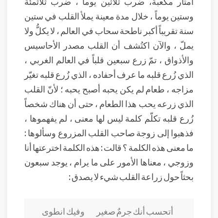
أمتار مكعبة، ضرب ثلاثين يوماً ، ضرب ثلاثمئة
وستين يوماً ، خلال مدة معينة يملأ القلب في ستين
سنة تقريباً أكبر ناطحة سحاب في العالم ، لا يكلُّ ولا
يملّ ، والآن اكتُشف أن القلب مصدر الأحاسيس
والأذواق ، تمّ زرع سبعين قلباً في العالم الغربي ،
الذي زُرع قلبه ما عرف أحفاده ، الذي زُرع قلبه تغيّر
مزاجه ، طعام لم يكن يحبه أصبح يحبه ؛ لأنّ القلب
الذي زرعه يحب هذا الطعام ، حتى أن هناك شخصاً
زُرع قلبه تكلّم كلمة ليس لها معنى ، لم يفهموها ،
فذهبوا إلى زوجة صاحب القلب المزروع وسألوها :
ما معنى هذه الكلمة ؟ قالت : هذه الكلمة اخترعتها أنا
وزوجي ، معناها الأمور على ما يرام ، يوجد سبعون
بحثاً حول زراعة القلب شيء لا يصدق :
أتحسب أنك جرمٌ صغير وفيك انطوى