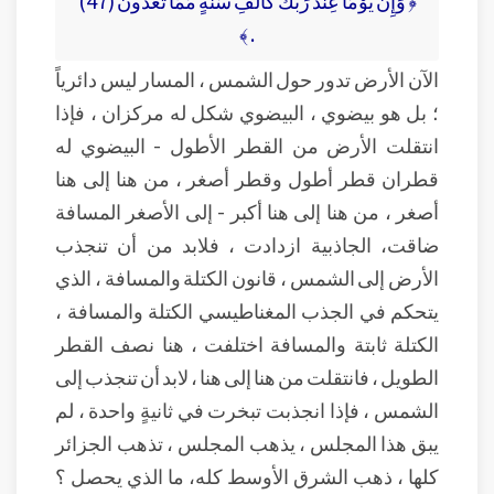
﴿ وَإِنَّ يَوْمًا عِندَ رَبِّكَ كَأَلْفِ سَنَةٍ مِّمَّا تَعُدُّونَ (47)
. ﴾
الآن الأرض تدور حول الشمس ، المسار ليس دائرياً
؛ بل هو بيضوي ، البيضوي شكل له مركزان ، فإذا
انتقلت الأرض من القطر الأطول - البيضوي له
قطران قطر أطول وقطر أصغر ، من هنا إلى هنا
أصغر ، من هنا إلى هنا أكبر - إلى الأصغر المسافة
ضاقت، الجاذبية ازدادت ، فلابد من أن تنجذب
الأرض إلى الشمس ، قانون الكتلة والمسافة ، الذي
يتحكم في الجذب المغناطيسي الكتلة والمسافة ،
الكتلة ثابتة والمسافة اختلفت ، هنا نصف القطر
الطويل ، فانتقلت من هنا إلى هنا ، لابد أن تنجذب إلى
الشمس ، فإذا انجذبت تبخرت في ثانيةٍ واحدة ، لم
يبق هذا المجلس ، يذهب المجلس ، تذهب الجزائر
كلها ، ذهب الشرق الأوسط كله، ما الذي يحصل ؟