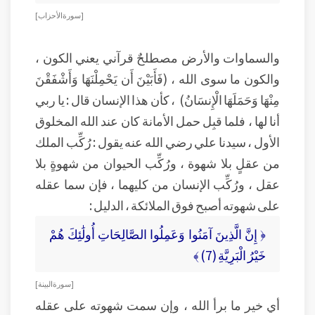
[ سورة الأحزاب ]
والسماوات والأرض مصطلحٌ قرآني يعني الكون ،
والكون ما سوى الله ، (فَأَبَيْنَ أَن يَحْمِلْنَهَا وَأَشْفَقْنَ
مِنْهَا وَحَمَلَهَا الْإِنسَانُ) ، كأن هذا الإنسان قال : يا ربي
أنا لها ، فلما قبِل حمل الأمانة كان عند الله المخلوق
الأول ، سيدنا علي رضي الله عنه يقول : رُكِّب الملك
من عقلٍ بلا شهوة ، ورُكِّب الحيوان من شهوةٍ بلا
عقل ، ورُكِّب الإنسان من كليهما ، فإن سما عقله
على شهوته أصبح فوق الملائكة ، الدليل :
﴿ إِنَّ الَّذِينَ آمَنُوا وَعَمِلُوا الصَّالِحَاتِ أُولَٰئِكَ هُمْ
خَيْرُ الْبَرِيَّةِ (7) ﴾
[ سورة البينة ]
أي خير ما برأ الله ، وإن سمت شهوته على عقله