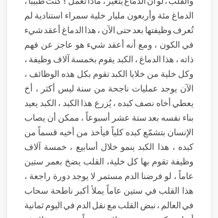
والقلب ، لو أن الدماغ يتغير ، ماذا تعمل ؟ كنت طبيباً ،
الدماغ مئة وأربعون مليار خلية سمراء استنادية لم
تُعرف وظيفتها بعد حتى الآن ، هذا الدماغ أعقد شيء
في الكون ، ومع أنه أعقد شيء هو عاجز عن فهم
ذاته ، هذا الدماغ ، الكبد يقوم بخمسة آلاف وظيفة ،
وكل خلية من خلايا الكبد تقوم بكل هذه الوظائف ،
الآن يوجد عمليات ناجحة من سنة ليس أكثر ، أخ
يعطي أخاه نصف كبده ، يُزرع هذا الكبد ، الكبد يعيد
بناء نفسه بعد ستة عشر أسبوعاً ، ممكن أن يصاب
الإنسان بتشمّع كبده كلياً فيأخذ من أخيه قسماً من
كبده ، هذا الكبد ينمو خلال أسابيع ، خمسة آلاف
وظيفة تقوم بها كل خلية، القلب يضخ بعمر ستين
عاماً ، لو فرضنا الدم مستمر لا يوجد دورة راجعة ،
هذا القلب في ستين عاماً يملأ أكبر ناطحة سحاب
في العالم ، نبض القلب مع نقل الدم في اليوم ثمانية