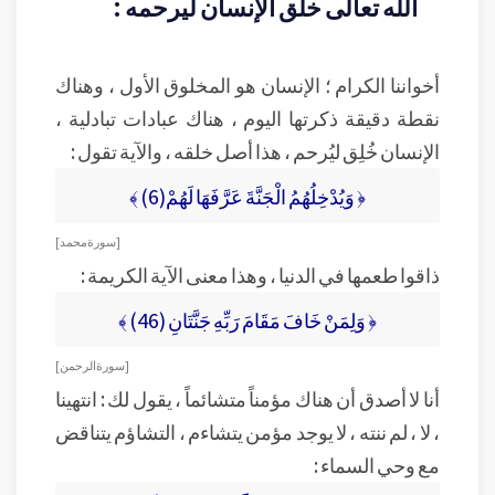
الله تعالى خلق الإنسان ليرحمه :
أخواننا الكرام ؛ الإنسان هو المخلوق الأول ، وهناك
نقطة دقيقة ذكرتها اليوم ، هناك عبادات تبادلية ،
الإنسان خُلِق ليُرحم ، هذا أصل خلقه ، والآية تقول :
﴿ وَيُدْخِلُهُمُ الْجَنَّةَ عَرَّفَهَا لَهُمْ(6) ﴾
[ سورة محمد ]
ذاقوا طعمها في الدنيا ، وهذا معنى الآية الكريمة :
﴿ وَلِمَنْ خَافَ مَقَامَ رَبِّهِ جَنَّتَانِ (46) ﴾
[ سورة الرحمن ]
أنا لا أصدق أن هناك مؤمناً متشائماً ، يقول لك : انتهينا
، لا ، لم ننته ، لا يوجد مؤمن يتشاءم ، التشاؤم يتناقض
مع وحي السماء :