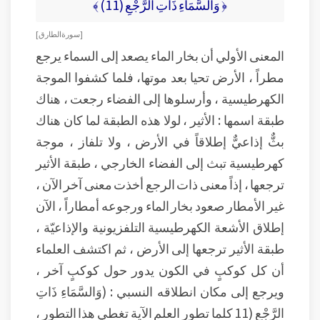
﴿ وَالسَّمَاءِ ذَاتِ الرَّجْعِ (11) ﴾
[ سورة الطارق ]
المعنى الأولي أن بخار الماء يصعد إلى السماء يرجع
مطراً ، الأرض تحيا بعد موتها، فلما كشفوا الموجة
الكهرطيسية ، وأرسلوها إلى الفضاء رجعت ، هناك
طبقة اسمها : الأثير ، لولا هذه الطبقة لما كان هناك
بثٌّ إذاعيٌّ إطلاقاً في الأرض ، ولا تلفاز ، موجة
كهرطيسية تبث إلى الفضاء الخارجي ، طبقة الأثير
ترجعها ، إذاً معنى ذات الرجع أخذت معنى آخر الآن ،
غير الأمطار صعود بخار الماء ورجوعه أمطاراً ، الآن
إطلاق الأشعة الكهرطيسية التلفزيونية والإذاعيّة ،
طبقة الأثير ترجعها إلى الأرض ، ثم اكتشف العلماء
أن كل كوكبٍ في الكون يدور حول كوكبٍ آخر ،
ويرجع إلى مكان انطلاقه النسبي : (وَالسَّمَاءِ ذَاتِ
الرَّجْعِ (11 كلما تطور العلم الآية تغطي هذا التطور ،