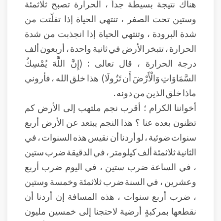
هناك نتيجة بسيطة جداً ، الحرارة تصبح ثلاثمئة
وستين تحت الصفر ، تنتهي الحياة إذا تفلّتت من
شدة البرودة ، وتنتهي الحياة إذا انجذبت من شدة
الحرارة ، تتبخر الأرض في ثانية واحدة ، أربعون ألف
درجة الحرارة ، قال تعالى : (إِنَّ اللَّهَ يُمْسِكُ
السَّمَاوَاتِ وَالْأَرْضَ أَن تَزُولَا) هذا خلق الله ، فأروني
ماذا خلق الذين من دونه .
أخواننا الكرام ؛ أقرب نجم ملتهب إلى الأرض كم
تظنون بعده عنا ؟ هذا النجم يبتعد عن الأرض أربع
سنوات ضوئية ، لو أردنا أن نقيس هذه السنوات ، في
الثانية ثلاثمئة ألف كيلومتر ، في الدقيقة ضرب ستين
، في الساعة ضرب ستين ، في اليوم ضرب أربع
وعشرين ، في السنة ضرب ثلاثمئة وخمسة وستين
، ضرب أربع سنوات ، هذه المسافة إن أردنا أن
نقطعها بمركبةٍ أرضية لاحتجنا إلى خمسين مليون