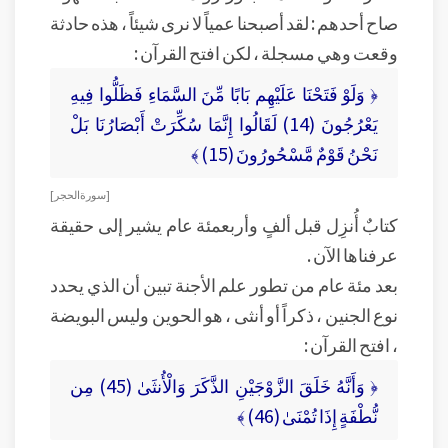
صاح أحدهم : لقد أصبحنا عمياً لا نرى شيئاً ، هذه حادثة
وقعت وهي مسجلة ، لكن افتح القرآن :
﴿ وَلَوْ فَتَحْنَا عَلَيْهِم بَابًا مِّنَ السَّمَاءِ فَظَلُّوا فِيهِ
يَعْرُجُونَ (14) لَقَالُوا إِنَّمَا سُكِّرَتْ أَبْصَارُنَا بَلْ
نَحْنُ قَوْمٌ مَّسْحُورُونَ (15) ﴾
[ سورة الحجر ]
كتابٌ أُنزِل قبل ألفٍ وأربعمئة عام يشير إلى حقيقة
عرفناها الآن .
بعد مئة عام من تطور علم الأجنة تبين أن الذي يحدد
نوع الجنين ، ذكراً أو أنثى ، هو الحوين وليس البويضة
، افتح القرآن :
﴿ وَأَنَّهُ خَلَقَ الزَّوْجَيْنِ الذَّكَرَ وَالْأُنثَىٰ (45) مِن
نُّطْفَةٍ إِذَا تُمْنَىٰ (46) ﴾