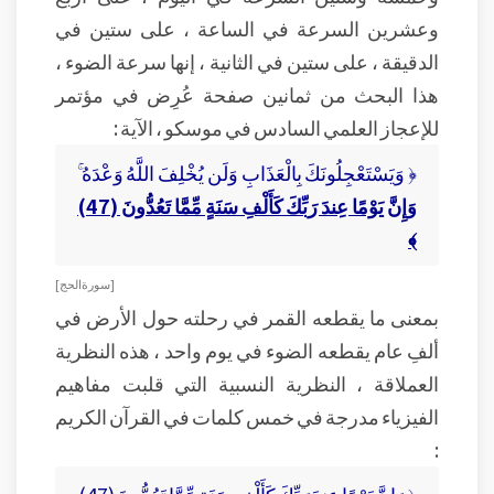
وعشرين السرعة في الساعة ، على ستين في
الدقيقة ، على ستين في الثانية ، إنها سرعة الضوء ،
هذا البحث من ثمانين صفحة عُرِض في مؤتمر
للإعجاز العلمي السادس في موسكو ، الآية :
﴿ وَيَسْتَعْجِلُونَكَ بِالْعَذَابِ وَلَن يُخْلِفَ اللَّهُ وَعْدَهُ ۚ
وَإِنَّ يَوْمًا عِندَ رَبِّكَ كَأَلْفِ سَنَةٍ مِّمَّا تَعُدُّونَ
(47)
﴾
[ سورة الحج ]
بمعنى ما يقطعه القمر في رحلته حول الأرض في
ألفِ عام يقطعه الضوء في يوم واحد ، هذه النظرية
العملاقة ، النظرية النسبية التي قلبت مفاهيم
الفيزياء مدرجة في خمس كلمات في القرآن الكريم
: