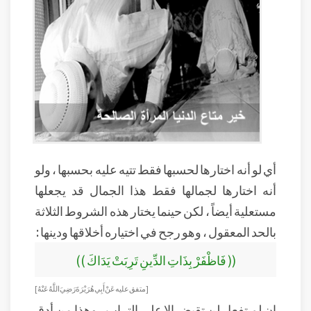
أي لو أنه اختارها لحسبها فقط تتيه عليه بحسبها ، ولو
أنه اختارها لجمالها فقط هذا الجمال قد يجعلها
مستعلية أيضاً ، لكن حينما يختار هذه الشروط الثلاثة
بالحد المعقول ، وهو رجح في اختياره أخلاقها ودينها :
(( فَاظْفَرْ بِذَاتِ الدِّينِ تَرِبَتْ يَدَاكَ ))
[ متفق عليه عَنْ أَبِي هُرَيْرَةَ رَضِيَ اللَّهُ عَنْهُ]
إن لم تفعل لن تقبض إلا على التراب ، وهذا من أدق