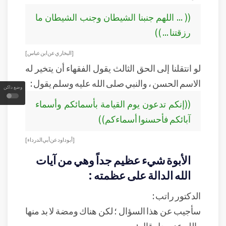
(( ... اللهم جنبنا الشيطان وجنب الشيطان ما
رزقتنا ... ))
[ البخاري عن ابن عباس ]
لو انتقلنا إلى الحق الثالث يقول الفقهاء أن يتخير له
الاسم الحسن ، والنبي صلى الله عليه وسلم يقول :
وضع داكن
((إنكم تدعون يوم القيامة بأسمائكم وأسماء
آبائكم فأحسنوا أسماءكم))
[ أبو داود عن أبي الدرداء ]
الأبوة شيء عظيم جداً وهي من آيات
الله الدالة على عظمته :
الدكتور راتب :
سأجيب عن هذا السؤال ؛ لكن هناك ومضة لا بد منها
، الله عز وجل قال :