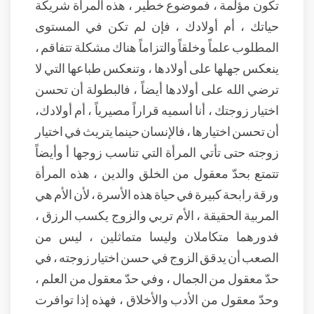
تكون مؤلمة ، فموضوع خطير ، هذه المرأة شريكة
حياتك ، أم أولادك ، فإن لم تكن في المستوى
المطلوب علماً وخلقاً والتزاماً هناك مشكلة تتفاقم ،
ينعكس جهلها على أولادها ، وتنعكس طباعها التي لا
ترضي الله على أولادها أيضاً ، فالبطولة أن تحسن
اختيار زوجتك ، أنا أسميه قراراً مصيرياً ، أم أولادك،
أن تحسن اختيارها ، فالإنسان حينما يتريث في اختيار
زوجته حتى تأتي المرأة التي تناسب زوجها أ وأيضاً
تتمتع بحدّ معقول من الخلق والدين ، هذه المرأة
ورقة رابحة كبيرة في حياة هذه الأسرة ، لأن الأم هي
المربية الحقيقة ، الأم تربي والزوج يكسب الرزق ،
فدورهما متكاملان وليسا متماثلين ، ليس من
الصعب أن يدقق الزوج في حسن اختيار زوجته ، في
حدّ معقول من الجمال ، وفي حدّ معقول من العلم ،
وحدّ معقول من الأدب والأخلاق ، فهذه إذا توافرت