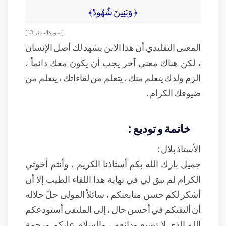
﴿ وَبَنِينَ شُهُودً﴾
[ سورة المدثر: 13]
المعنى التقليدي أن هذا الابن يشهد لك أصل الإنسان
، لكن هناك معنى آخر يجب أن يكون معك دائماً ،
الزم ولدك يتعلم منك ، يتعلم من لقاءاتك ، يتعلم من
ضيوفك الكرام .
خاتمة و توديع :
الأستاذ بلال :
جميل بارك الله بكم أستاذنا الكريم ، وأنتم أخوتي
الكرام لم يبق لي في نهاية هذا اللقاء الطيب إلا أن
أشكر لكم حسن متابعتكم ، سائلاً المولى جلّ جلاله
أن ألتقيكم في أحسن حال ، إلى الملتقى أستودعكم
الله الذي لا تضيع ودائعه ، والسلام عليكم ورحمة