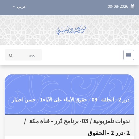
09-08-2026
عربي
درر 2 - الحلقة : 09 - حقوق الأبناء على الآباء1 - حسن اختيار
ندوات تلفزيونية / ٠03برنامج دٌرر - قناة مكة
/
٠2درر 2 - الحقوق