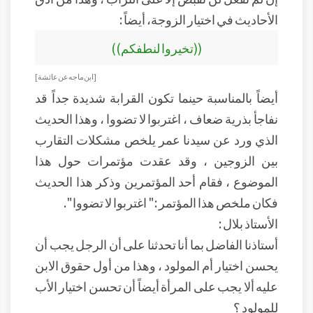
الأحاديث في اختيار الزوجة، أيضاً :
((تخيروا لنطفكم))
[ ابن ماجه عن عائشة ]
أيضاً بالمناسبة حينما تكون القرابة شديدة جداً قد
نفاجأ بذرية ضعاف ، اغتربوا لا تضووا ، وهذا الحديث
الذي ورد عن سيدنا عمر يلخص مشكلات التقارب
بين الزوجين ، وقد عقدت مؤتمرات حول هذا
الموضوع ، فقام أحد المؤتمرين وذكر هذا الحديث
فكان ملخص هذا المؤتمر :" اغتربوا لا تضووا ".
الأستاذ بلال :
أستاذنا الفاضل بما أنا تحدثنا على أن الرجل يجب أن
يحسن اختيار أم المولود ، وهذا من أول حقوق الابن
عليه ألا يجب على المرأة أيضاً أن تحسن اختيار الأب
للمولود ؟