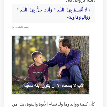
﴿ لَا أُقْسِمُ بِهَذَا الْبَلَدِ * وَأَنْتَ حِلٌّ بِهَذَا الْبَلَدِ *
وَوَالِدٍ وَمَا وَلَدَ ﴾
[ سورة البلد : 1-2]
كأن كلمة ووالد وما ولد نظام الأبوة والبنوة ، هذا من