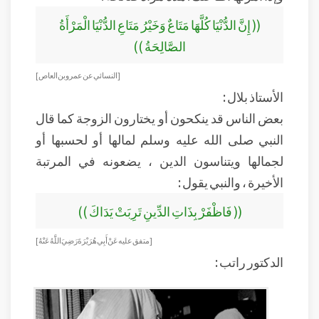
(( إِنَّ الدُّنْيَا كُلَّهَا مَتَاعٌ وَخَيْرُ مَتَاعِ الدُّنْيَا الْمَرْأَةُ
الصَّالِحَةُ ))
[النسائي عن عمرو بن العاص ]
الأستاذ بلال :
بعض الناس قد ينكحون أو يختارون الزوجة كما قال
النبي صلى الله عليه وسلم لمالها أو لحسبها أو
لجمالها ويتناسون الدين ، يضعونه في المرتبة
الأخيرة ، والنبي يقول :
(( فَاظْفَرْ بِذَاتِ الدِّينِ تَرِبَتْ يَدَاكَ ))
[ متفق عليه عَنْ أَبِي هُرَيْرَةَ رَضِيَ اللَّهُ عَنْهُ]
الدكتور راتب :