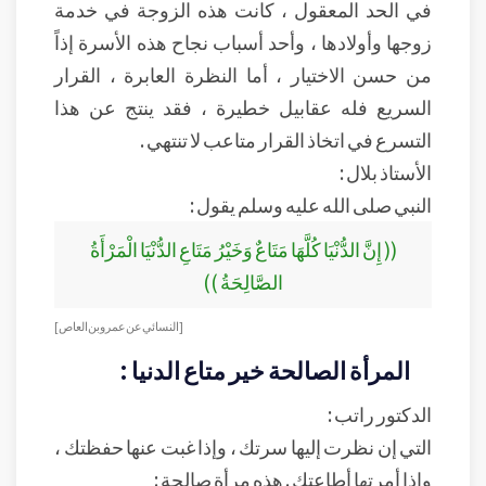
في الحد المعقول ، كانت هذه الزوجة في خدمة
زوجها وأولادها ، وأحد أسباب نجاح هذه الأسرة إذاً
من حسن الاختيار ، أما النظرة العابرة ، القرار
السريع فله عقابيل خطيرة ، فقد ينتج عن هذا
التسرع في اتخاذ القرار متاعب لا تنتهي .
الأستاذ بلال :
النبي صلى الله عليه وسلم يقول :
(( إِنَّ الدُّنْيَا كُلَّهَا مَتَاعٌ وَخَيْرُ مَتَاعِ الدُّنْيَا الْمَرْأَةُ
الصَّالِحَةُ ))
[النسائي عن عمرو بن العاص ]
المرأة الصالحة خير متاع الدنيا :
الدكتور راتب :
التي إن نظرت إليها سرتك ، وإذا غبت عنها حفظتك ،
وإذا أمرتها أطاعتك . هذه مرأة صالحة :