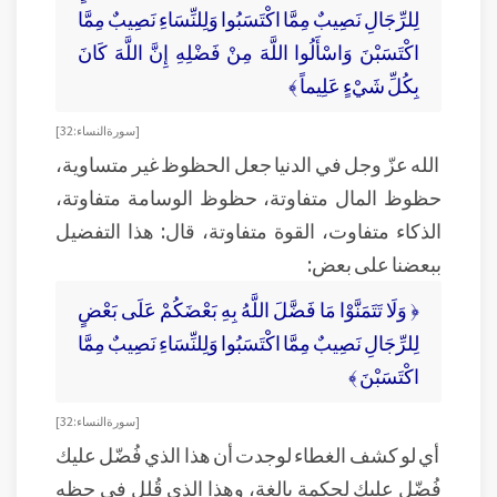
لِلرِّجَالِ نَصِيبٌ مِمَّا اكْتَسَبُوا وَلِلنِّسَاءِ نَصِيبٌ مِمَّا
اكْتَسَبْنَ وَاسْأَلُوا اللَّهَ مِنْ فَضْلِهِ إِنَّ اللَّهَ كَانَ
بِكُلِّ شَيْءٍ عَلِيماً ﴾
[سورة النساء: 32]
الله عزّ وجل في الدنيا جعل الحظوظ غير متساوية،
حظوظ المال متفاوتة، حظوظ الوسامة متفاوتة،
الذكاء متفاوت، القوة متفاوتة، قال: هذا التفضيل
ببعضنا على بعض:
﴿ وَلَا تَتَمَنَّوْا مَا فَضَّلَ اللَّهُ بِهِ بَعْضَكُمْ عَلَى بَعْضٍ
لِلرِّجَالِ نَصِيبٌ مِمَّا اكْتَسَبُوا وَلِلنِّسَاءِ نَصِيبٌ مِمَّا
اكْتَسَبْنَ ﴾
[سورة النساء: 32]
أي لو كشف الغطاء لوجدت أن هذا الذي فُضّل عليك
فُضّل عليك لحكمة بالغة، وهذا الذي قُلل في حظه