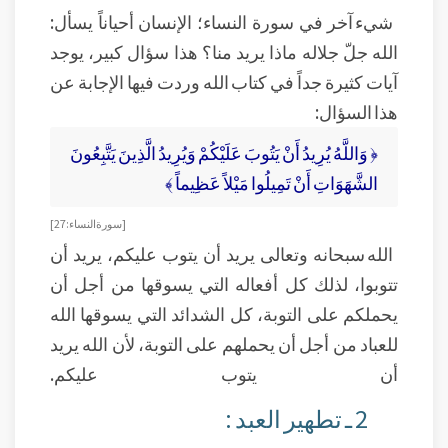
شيء آخر في سورة النساء؛ الإنسان أحياناً يسأل:
الله جلّ جلاله ماذا يريد منا؟ هذا سؤال كبير، يوجد
آيات كثيرة جداً في كتاب الله وردت فيها الإجابة عن
هذا السؤال:
﴿ وَاللَّهُ يُرِيدُ أَنْ يَتُوبَ عَلَيْكُمْ وَيُرِيدُ الَّذِينَ يَتَّبِعُونَ
الشَّهَوَاتِ أَنْ تَمِيلُوا مَيْلاً عَظِيماً ﴾
[سورة النساء: 27]
الله سبحانه وتعالى يريد أن يتوب عليكم، يريد أن
تتوبوا، لذلك كل أفعاله التي يسوقها من أجل أن
يحملكم على التوبة، كل الشدائد التي يسوقها الله
للعباد من أجل أن يحملهم على التوبة، لأن الله يريد
أن يتوب عليكم.
2 ـ تطهير العبد :