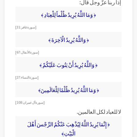
إذاً ربنا عزّ وجل قال:
﴿ وَمَا اللَّهُ يُرِيدُ ظُلْماً لِلْعِبَادِ ﴾
[سورة غافر: 31]
﴿ وَاللَّهُ يُرِيدُ الْآخِرَةَ ﴾
[سورة الأنفال: 67]
﴿ وَاللَّهُ يُرِيدُ أَنْ يَتُوبَ عَلَيْكُمْ ﴾
[ سورة النساء: 27]
﴿ وَمَا اللَّهُ يُرِيدُ ظُلْمًا لِلْعَالَمِينَ﴾
[ سورة آل عمران: 108]
لا للعباد لكل العالمين.
﴿ إِنَّمَا يُرِيدُ اللَّهُ لِيُذْهِبَ عَنْكُمُ الرِّجْسَ أَهْلَ
الْبَيْتِ﴾