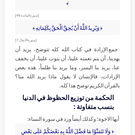
﴾
[ سورة المائدة: 49]
﴿ وَيُرِيدُ اللَّهُ أَنْ يُحِقَّ الْحَقَّ بِكَلِمَاتِهِ ﴾
[ سورة الأنفال :7]
جمع الإرادة في كتاب الله كله تتوضح، يريد أن
يهدينا، أن يتم نعمته علينا، أن يتوب علينا، أن يخفف
عنا، يريد بنا اليسر، وما يريد بنا ظلماً، هذه بعض
الإرادات، فالإنسان لا يقول ماذا يريد الله منا؟
بالقرآن الكريم توضح هذا كله.
الحكمة من توزيع الحظوظ في الدنيا
بنسب متفاوتة :
أيها الاخوة؛ وكذلك أيضاً ورد في سورة النساء:
﴿ وَلَا تَتَمَنَّوْا مَا فَضَّلَ اللَّهُ بِهِ بَعْضَكُمْ عَلَى بَعْضٍ