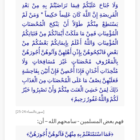
وَلَا جُنَاحَ عَلَيْكُمْ فِيمَا تَرَاضَيْتُمْ بِهِ مِنْ بَعْدِ
الْفَرِيضَةِ إِنَّ اللَّهَ كَانَ عَلِيماً حَكِيماً * وَمَنْ لَمْ
يَسْتَطِعْ مِنْكُمْ طَوْلاً أَنْ يَنْكِحَ الْمُحْصَنَاتِ
الْمُؤْمِنَاتِ فَمِنْ مَا مَلَكَتْ أَيْمَانُكُمْ مِنْ فَتَيَاتِكُمُ
الْمُؤْمِنَاتِ وَاللَّهُ أَعْلَمُ بِإِيمَانِكُمْ بَعْضُكُمْ مِنْ
بَعْضٍ فَانْكِحُوهُنَّ بِإِذْنِ أَهْلِهِنَّ وَآتُوهُنَّ أُجُورَهُنَّ
بِالْمَعْرُوفِ مُحْصَنَاتٍ غَيْرَ مُسَافِحَاتٍ وَلَا
مُتَّخِذَاتِ أَخْدَانٍ فَإِذَا أُحْصِنَّ فَإِنْ أَتَيْنَ بِفَاحِشَةٍ
فَعَلَيْهِنَّ نِصْفُ مَا عَلَى الْمُحْصَنَاتِ مِنَ الْعَذَابِ
ذَلِكَ لِمَنْ خَشِيَ الْعَنَتَ مِنْكُمْ وَأَنْ تَصْبِرُوا خَيْرٌ
لَكُمْ وَاللَّهُ غَفُورٌ رَحِيمٌ ﴾
[سورة النساء: 24-25]
فهم بعض المسلمين - سامحهم الله – أن:
﴿فَمَا اسْتَمْتَعْتُمْ بِهِ مِنْهُنَّ فَآتُوهُنَّ أُجُورَهُنَّ﴾