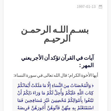
1997-01-13
بسـم اللـه الرحمـن
الرحيـم
آيات في القرآن تؤكد أن الأجر يعني
المهر :
أيها الأخوة الكرام؛ قال الله تعالى في سورة النساء:
﴿ وَالْمُحْصَنَاتُ مِنَ النِّسَاءِ إِلَّا مَا مَلَكَتْ أَيْمَانُكُمْ
كِتَابَ اللَّهِ عَلَيْكُمْ وَأُحِلَّ لَكُمْ مَا وَرَاءَ ذَلِكُمْ أَنْ
تَبْتَغُوا بِأَمْوَالِكُمْ مُحْصِنِينَ غَيْرَ مُسَافِحِينَ فَمَا
اسْتَمْتَعْتُمْ بِهِ مِنْهُنَّ فَآتُوهُنَّ أُجُورَهُنَّ فَرِيضَةً