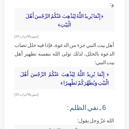
و:
﴿ إِنَّمَا يُرِيدُ اللَّهُ لِيُذْهِبَ عَنْكُمُ الرِّجْسَ أَهْلَ
الْبَيْتِ﴾
[سورة الأحزاب: 33]
أهل بيت النبي جزء من الدعوة، فإذا فيه خلل تصاب
الدعوة بالخلل، لذلك تولى الله بنفسه تطهير أهل
بيت النبي:
﴿ إِنَّمَا يُرِيدُ اللَّهُ لِيُذْهِبَ عَنْكُمُ الرِّجْسَ أَهْلَ
الْبَيْتِ وَيُطَهِّرَكُمْ تَطْهِيرًا ﴾
[سورة الأحزاب: 33]
6 ـ نفي الظلم :
الله عزّ وجل يقول: