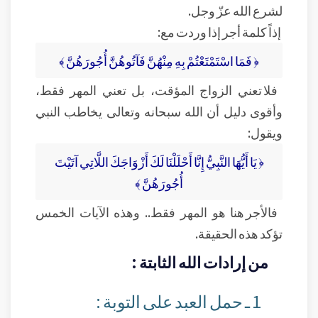
لشرع الله عزّ وجل.
إذاً كلمة أجر إذا وردت مع:
﴿ فَمَا اسْتَمْتَعْتُمْ بِهِ مِنْهُنَّ فَآتُوهُنَّ أُجُورَهُنَّ ﴾
فلا تعني الزواج المؤقت، بل تعني المهر فقط،
وأقوى دليل أن الله سبحانه وتعالى يخاطب النبي
ويقول:
﴿ يَا أَيُّهَا النَّبِيُّ إِنَّا أَحْلَلْنَا لَكَ أَزْوَاجَكَ اللَّاتِي آتَيْتَ
أُجُورَهُنَّ ﴾
فالأجر هنا هو المهر فقط.. وهذه الآيات الخمس
تؤكد هذه الحقيقة.
من إرادات الله الثابتة :
1 ـ حمل العبد على التوبة :