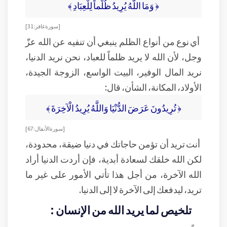
﴿ وَمَا اللَّهُ يُرِيدُ ظُلْماً لِلْعِبَادِ ﴾
[سورة غافر: 31]
أي نوع من أنواع الظلم ينبغي أن تنفيه عن الله عزّ
وجل، لأن الله لا يريد ظلماً للعباد، نحن نريد الدنيا،
نريد المال الوفير، البيت الواسع، الزوجة الجيدة،
الأولاد، المكانة، الشأن، قال:
﴿ تُرِيدُونَ عَرَضَ الدُّنْيَا وَاللَّهُ يُرِيدُ الْآخِرَةَ ﴾
[سورة الأنفال: 67]
أنت تريد أن تؤمن حاجاتك في دنيا ضيقة، محدودة،
لكن الله خلقك لسعادة أبدية، فإن أردت الدنيا أراد
الله الآخرة، من أجل هذا تأتي الأمور على غير ما
تريد، ليدفعك إلى الآخرة لا إلى الدنيا.
تلخيص لما يريد الله من الإنسان :