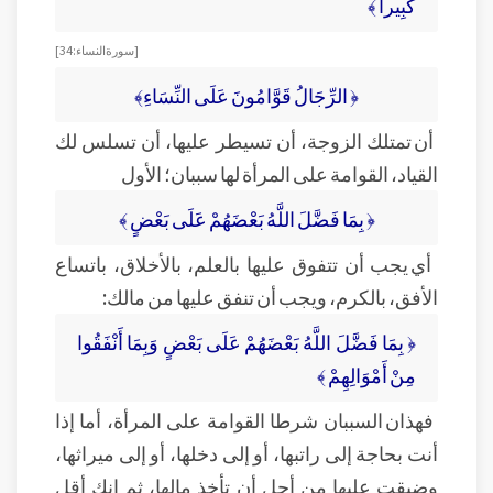
كَبِيراً ﴾
[سورة النساء: 34]
﴿ الرِّجَالُ قَوَّامُونَ عَلَى النِّسَاءِ﴾
أن تمتلك الزوجة، أن تسيطر عليها، أن تسلس لك
القياد، القوامة على المرأة لها سببان؛ الأول
﴿ بِمَا فَضَّلَ اللَّهُ بَعْضَهُمْ عَلَى بَعْضٍ ﴾
أي يجب أن تتفوق عليها بالعلم، بالأخلاق، باتساع
الأفق، بالكرم، ويجب أن تنفق عليها من مالك:
﴿ بِمَا فَضَّلَ اللَّهُ بَعْضَهُمْ عَلَى بَعْضٍ وَبِمَا أَنْفَقُوا
مِنْ أَمْوَالِهِمْ ﴾
فهذان السببان شرطا القوامة على المرأة، أما إذا
أنت بحاجة إلى راتبها، أو إلى دخلها، أو إلى ميراثها،
وضيقت عليها من أجل أن تأخذ مالها، ثم إنك أقل