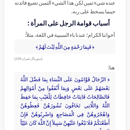
عنده شيء ثمين لكن هذا الشيء الثمين تضيع فائدته
حينما يسخط على ربه.
أسباب قوامة الرجل على المرأة :
أخواننا الكرام؛ عندنا باء السببية في اللغة، مثلاً:
﴿ فَبِمَا رَحْمَةٍ مِنَ اللَّهِ لِنْتَ لَهُمْ ﴾
[سورة آل عمران: 159]
هنا:
﴿ الرِّجَالُ قَوَّامُونَ عَلَى النِّسَاءِ بِمَا فَضَّلَ اللَّهُ
بَعْضَهُمْ عَلَى بَعْضٍ وَبِمَا أَنْفَقُوا مِنْ أَمْوَالِهِمْ
فَالصَّالِحَاتُ قَانِتَاتٌ حَافِظَاتٌ لِلْغَيْبِ بِمَا حَفِظَ
اللَّهُ وَاللَّاتِي تَخَافُونَ نُشُوزَهُنَّ فَعِظُوهُنَّ
وَاهْجُرُوهُنَّ فِي الْمَضَاجِعِ وَاضْرِبُوهُنَّ فَإِنْ
أَطَعْنَكُمْ فَلَا تَبْغُوا عَلَيْهِنَّ سَبِيلاً إِنَّ اللَّهَ كَانَ عَلِيّاً