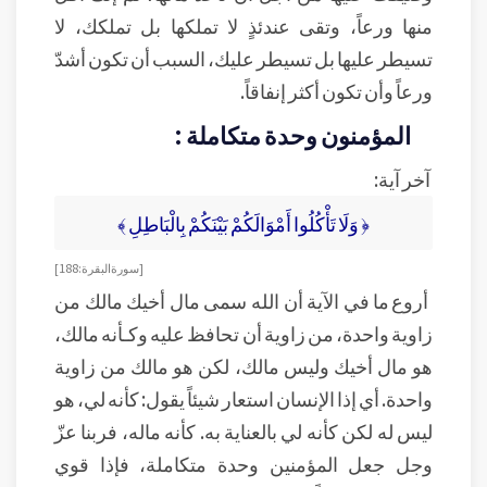
منها ورعاً، وتقى عندئذٍ لا تملكها بل تملكك، لا
تسيطر عليها بل تسيطر عليك، السبب أن تكون أشدّ
ورعاً وأن تكون أكثر إنفاقاً.
المؤمنون وحدة متكاملة :
آخر آية:
﴿ وَلَا تَأْكُلُوا أَمْوَالَكُمْ بَيْنَكُمْ بِالْبَاطِلِ ﴾
[سورة البقرة: 188]
أروع ما في الآية أن الله سمى مال أخيك مالك من
زاوية واحدة، من زاوية أن تحافظ عليه وكـأنه مالك،
هو مال أخيك وليس مالك، لكن هو مالك من زاوية
واحدة. أي إذا الإنسان استعار شيئاً يقول: كأنه لي، هو
ليس له لكن كأنه لي بالعناية به. كأنه ماله، فربنا عزّ
وجل جعل المؤمنين وحدة متكاملة، فإذا قوي