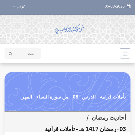
06-08-2026
عربي
تأملات قرآنية - الدرس : 08 - من سورة النساء - المهر.
أحاديث رمضان
/
٠03رمضان 1417 هـ - تأملات قرآنية