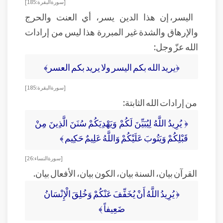
[سورة البقرة: 185]
اليسر، إن هذا الدين يسر، أي العنت والحرج
والإرهاق والشدة غير المبررة هذا ليس من إرادات
الله عزّ وجل:
﴿يريد الله بكم اليسر ولا يريد بكم العسر﴾
[سورة البقرة: 185]
من إرادات الله الثابتة:
﴿ يُرِيدُ اللَّهُ لِيُبَيِّنَ لَكُمْ وَيَهْدِيَكُمْ سُنَنَ الَّذِينَ مِنْ
قَبْلِكُمْ وَيَتُوبَ عَلَيْكُمْ وَاللَّهُ عَلِيمٌ حَكِيم ﴾
[سورة النساء: 26]
القرآن بيان، السنة بيان، الكون بيان، الأفعال بيان.
﴿ يُرِيدُ اللَّهُ أَنْ يُخَفِّفَ عَنْكُمْ وَخُلِقَ الْإِنْسَانُ
ضَعِيفاً ﴾