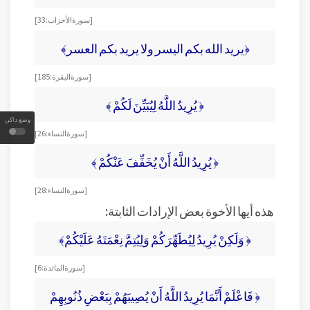
[سورة الأحزاب: 33]
﴿يريد الله بكم اليسر ولا يريد بكم العسر﴾
[سورة البقرة: 185]
﴿ يُرِيدُ اللَّهُ لِيُبَيِّنَ لَكُمْ ﴾
وضع داكن
[سورة النساء: 26]
﴿ يُرِيدُ اللَّهُ أَنْ يُخَفِّفَ عَنْكُمْ ﴾
[سورة النساء: 28]
هذه أيها الأخوة بعض الإرادات الثابتة:
﴿ وَلَكِنْ يُرِيدُ لِيُطَهِّرَكُمْ وَلِيُتِمَّ نِعْمَتَهُ عَلَيْكُمْ﴾
[سورة المائدة: 6]
﴿ فَاعْلَمْ أَنَّمَا يُرِيدُ اللَّهُ أَنْ يُصِيبَهُمْ بِبَعْضِ ذُنُوبِهِمْ