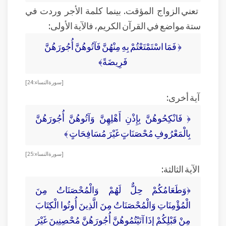
تعني الزواج المؤقت. بينما كلمة الأجر وردت في
ستة مواضع في القرآن الكريم، فالآية الأولى:
﴿ فَمَا اسْتَمْتَعْتُمْ بِهِ مِنْهُنَّ فَآتُوهُنَّ أُجُورَهُنَّ
فَرِيضَةً﴾
[ سورة النساء :24]
آية أخرى:
﴿ فَانْكِحُوهُنَّ بِإِذْنِ أَهْلِهِنَّ وَآتُوهُنَّ أُجُورَهُنَّ
بِالْمَعْرُوفِ مُحْصَنَاتٍ غَيْرَ مُسَافِحَاتٍ ﴾
[ سورة النساء :25]
الآية الثالثة:
﴿وَطَعَامُكُمْ حِلٌّ لَهُمْ وَالْمُحْصَنَاتُ مِنَ
الْمُؤْمِنَاتِ وَالْمُحْصَنَاتُ مِنَ الَّذِينَ أُوتُوا الْكِتَابَ
مِنْ قَبْلِكُمْ إِذَا آتَيْتُمُوهُنَّ أُجُورَهُنَّ مُحْصِنِينَ غَيْرَ