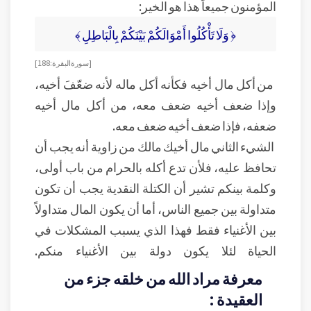
المؤمنون جميعاً هذا هو الخير:
﴿ وَلَا تَأْكُلُوا أَمْوَالَكُمْ بَيْنَكُمْ بِالْبَاطِلِ ﴾
[سورة البقرة: 188]
من أكل مال أخيه فكأنه أكل ماله لأنه ضعّفَ أخيه،
وإذا ضعف أخيه ضعف معه، من أكل مال أخيه
ضعفه، فإذا ضعف أخيه ضعف معه.
الشيء الثاني مال أخيك مالك من زاوية أنه يجب أن
تحافظ عليه، فلأن تدع أكله بالحرام من باب أولى،
وكلمة بينكم تشير أن الكتلة النقدية يجب أن تكون
متداولة بين جميع الناس، أما أن يكون المال متداولاً
بين الأغنياء فقط فهذا الذي يسبب المشكلات في
الحياة لئلا يكون دولة بين الأغنياء منكم.
معرفة مراد الله من خلقه جزء من
العقيدة :