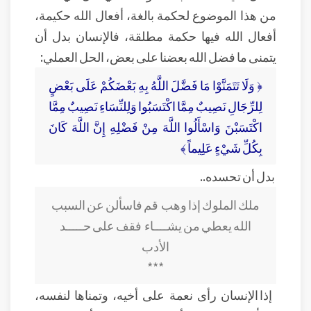
من هذا الموضوع لحكمة بالغة، أفعال الله حكيمة،
أفعال الله فيها حكمة مطلقة، فالإنسان بدل أن
يتمنى ما فضل الله بعضنا على بعض، الحل العملي:
﴿ وَلَا تَتَمَنَّوْا مَا فَضَّلَ اللَّهُ بِهِ بَعْضَكُمْ عَلَى بَعْضٍ
لِلرِّجَالِ نَصِيبٌ مِمَّا اكْتَسَبُوا وَلِلنِّسَاءِ نَصِيبٌ مِمَّا
اكْتَسَبْنَ وَاسْأَلُوا اللَّهَ مِنْ فَضْلِهِ إِنَّ اللَّهَ كَانَ
بِكُلِّ شَيْءٍ عَلِيماً ﴾
بدل أن تحسده..
ملك الملوك إذا وهب
قم فاسألن عن السبب
الله يعطي من يشــــاء
فقف على حـــــد
الأدب
***
إذا الإنسان رأى نعمة على أخيه، وتمناها لنفسه،