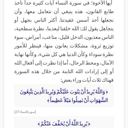
أيها الأخوة؛ في سورة النساء آيات كثيرة جداً تأخذ
طابع القانون، هذه ينبغي أن نتعامل معها، وأن
نجعلها أحد أسس عقيدتنا. أكثر الناس بجهل أو
بتجاهل يقول لك: الله خلقنا ليعذبنا، نظرة سطحية،
الناس معذبون، الدخل قليل، متاعب، أمراض، سوء
توزيع ثروة، مشكلات يعانون منها، فينظر للأمور
نظرة سوداء وكأن الدنيا هي كل شيء، وكأنها نهاية
الآمال، ومحط الرحال، أما إذا نظرت إلى أفعال الله
أو إلى إرادات الله الثابتة من خلال هذه السورة
فهناك ثلاث آيات وراء بعض:
﴿ وَاللَّهُ يُرِيدُ أَنْ يَتُوبَ عَلَيْكُمْ وَيُرِيدُ الَّذِينَ يَتَّبِعُونَ
الشَّهَوَاتِ أَنْ تَمِيلُوا مَيْلاً عَظِيماً ﴾
[ سورة النساء: 27]
﴿ يُرِيدُ اللَّهُ أَنْ يُخَفِّفَ عَنْكُمْ ﴾