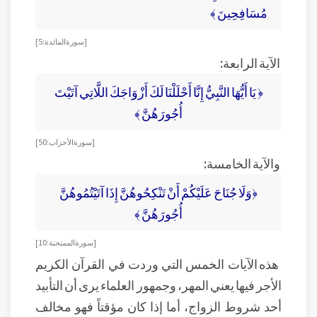
مُسَافِحِينَ ﴾
[سورة المائدة: 5]
الآية الرابعة:
﴿ يَا أَيُّهَا النَّبِيُّ إِنَّا أَحْلَلْنَا لَكَ أَزْوَاجَكَ اللَّاتِي آتَيْتَ
أُجُورَهُنَّ ﴾
[سورة الأحزاب: 50]
والآية الخامسة:
﴿وَلَا جُنَاحَ عَلَيْكُمْ أَنْ تَنْكِحُوهُنَّ إِذَا آتَيْتُمُوهُنَّ
أُجُورَهُنَّ ﴾
[سورة الممتحنة:10]
هذه الآيات الخمس التي وردت في القرآن الكريم
الأجر فيها يعني المهر، وجمهور العلماء يرى أن التأبيد
أحد شروط الزواج، أما إذا كان مؤقتاً فهو مخالف