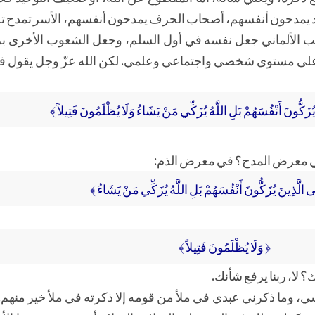
 يمدحون أنفسهم، أصحاب الحرف يمدحون أنفسهم، الأسر تمدح تربيت
عب الألماني جعل نفسه في أول السلم، وجعل الشعوب الأخرى بر
ى مستوى شخصي واجتماعي وعلمي. لكن الله عزّ وجل يقول في ا
 يُزَكُّونَ أَنْفُسَهُمْ بَلِ اللَّهُ يُزَكِّي مَنْ يَشَاءُ وَلَا يُظْلَمُونَ فَتِيلاً ﴾
 في معرض المدح؟ في معرض الذم:
ِلَى الَّذِينَ يُزَكُّونَ أَنْفُسَهُمْ بَلِ اللَّهُ يُزَكِّي مَنْ يَشَاءُ ﴾
﴿ وَلَا يُظْلَمُونَ فَتِيلاً ﴾
 لا، ربنا يرفع شأنك.
، وما ذكرني عبدي في ملأ من قومه إلا ذكرته في ملأ خير منهم. 