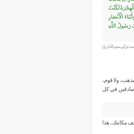
لْهِجْرَةُ لَكُنْتُ
نَاءَ الْأَنْصَارِ
فَ رَسُولُ اللَّهِ
مد عَنْ أَبِي سَعِيدٍ الْخُدْرِيِّ ]
 مذهب، ولا قوم،
لصادقين في كل
ف مكانتك، هذا