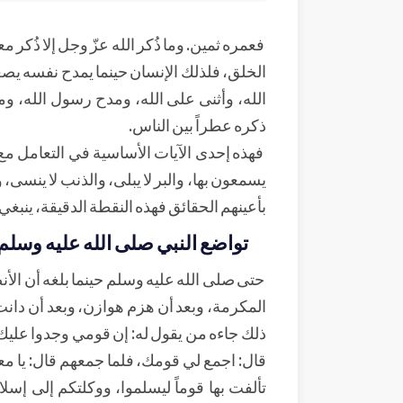
فعمره ثمين. وما ذُكر الله عزّ وجل إلا ذُكر 
الخلق، فلذلك الإنسان حينما يمدح نفسه يص
الله، وأثنى على الله، ومدح رسول الله، 
ذكره عطراً بين الناس.
فهذه إحدى الآيات الأساسية في التعامل مع 
يسمعون بها، والبر لا يبلى، والذنب لا ينسى
بأعينهم الحقائق فهذه النقطة الدقيقة، ينبغي
تواضع النبي صلى الله عليه وسلم 
حتى صلى الله عليه وسلم حينما بلغه أن الأ
المكرمة، وبعد أن هزم هوازن، وبعد أن دانت 
ذلك جاءه من يقول له: إن قومي وجدوا عليك ف
قال: اجمع لي قومك، فلما جمعهم قال: يا م
تألفت بها قوماً ليسلموا، ووكلتكم إلى إسلا