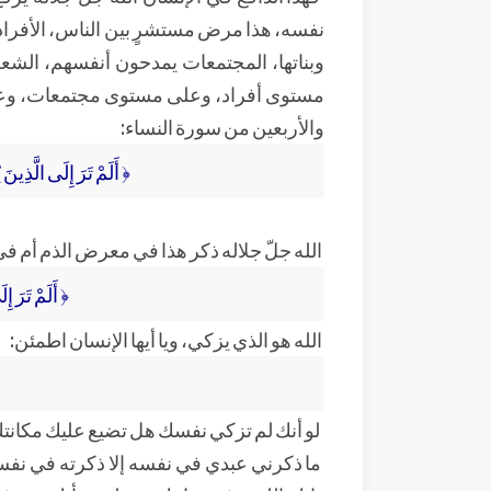
نفسه، هذا مرض مستشرٍ بين الناس، الأفراد
وبناتها، المجتمعات يمدحون أنفسهم، الش
مستوى أفراد، وعلى مستوى مجتمعات، وعل
والأربعين من سورة النساء:
﴿ أَلَمْ تَرَ إِلَى الَّذِينَ
الله جلّ جلاله ذكر هذا في معرض الذم أم
﴿ أَلَمْ تَرَ إ
الله هو الذي يزكي، ويا أيها الإنسان اطمئن:
لو أنك لم تزكي نفسك هل تضيع عليك مكانتك؟
ما ذكرني عبدي في نفسه إلا ذكرته في نفسي