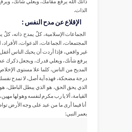
ذاتك الله يرفع مقامك، ويعلي شأنك، ويرف
الذات.
الإقلاع عن مدح النفس :
الجماعات الإسلامية، كلٌ يمدح ذاته، كلٌ
المجتمعات، الجماعات، الدعوات، الأفراد، ال
غير واقعي، فإذا أردت أن يحبك الناس أغفل
يرفع شأنك، ويعلي قدرك، ويجعل ذكرك عطرا
المديح من الناس، كلما علا مستوى الإخلا
درجة مضحكة، فهذه آية أصل، لا تمدح نفسك، 
الذي يحق الحق، هو الذي يبطل الباطل، هو ا
القيامة، ألا يا رب مكرم لنفسه وهو لها مهين، 
أنا فيما أرى ما من عبد على وجه الأرض تواض
بعمر النبي: