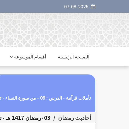
07-08-2026
الصفحة الرئيسية
أقسام الموسوعة
تأملات قرآنية - الدرس : 09 - من سورة النساء - تزكية النفس.
أحاديث رمضان
/
٠03رمضان 1417 هـ - تأملات قرآنية