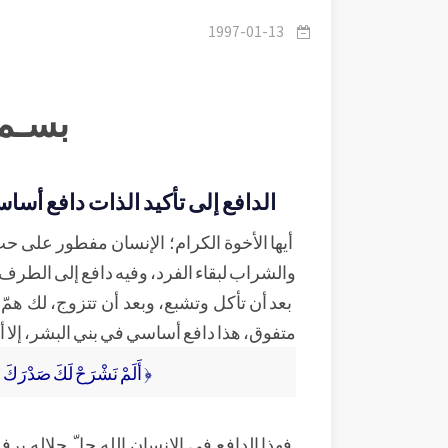
1997-01-13
بسـم 
الدافع إلى تأكيد الذات دافع أسا
أيها الأخوة الكرام؛ الإنسان مفطور على ح
والشراب لبقاء الفرد، وفيه دافع إلى الطرف الآ
بعد أن تأكل وتشبع، وبعد أن تتزوج، لك همّ 
متفوق، هذا دافع أساسي في بني البشر، إلا أن
﴿ أَلَمْ نَشْرَحْ لَكَ صَدْرَكَ 
فهذا الدافع في الإنسان الله جلّ جلاله ير