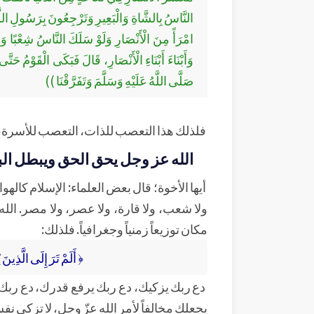
النَّاسُ بِالشَّاةِ وَالْبَعِيرِ وَتَرْجِعُونَ بِرَسُولِ اللَّه
امْرَأً مِنَ الْأَنْصَارِ وَلَوْ سَلَكَ النَّاسُ شِعْبًا وَسَ
وَأَبْنَاءَ أَبْنَاءِ الْأَنْصَارِ، قَالَ فَبَكَى الْقَوْمُ 
صَلَّى اللَّهُ عَلَيْهِ وَسَلَّمَ وَتَفَرَّقْنَا ))
فلذلك هذا التعصب للذات، التعصب للأسرة، 
الله عز وجل يحق الحق ويبطل الب
أيها الأخوة؛ قال بعض العلماء: الإسلام كالهو
ولا شعب، ولا قارة، ولا عصر، ولا مصر. الل
مكان توزيعاً زمنياً وجغرافياً. فلذلك:
﴿ أَلَمْ تَرَ إِلَى الَّذِينَ
دع ربك يزكيك، دع ربك يرفع قدرك، دع ربك
يجعلك مخالفاً لأمر الله عزّ وجل، لا تزكي ن