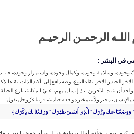
اللـه الرحمـن الرحيـم
سي في البشر :
بّ وجوده، وسلامة وجوده، وكمال وجوده، واستمرار وجوده، فيه دا
خر الجنس الآخر لبقاء النوع، وفيه دافع إلى تأكيد الذات لبقاء الذكر
واحد أن تثبت للآخرين أنك إنسان مهم، عليّ المكانة، بارع الحيلة،
 الإنسان، مخير ولأنه مخير دوافعه حيادية، فربنا عزّ وجل يقول:
* وَوَضَعْنَا عَنكَ وِزْرَكَ * الَّذِي أَنقَضَ ظَهْرَكَ * وَرَفَعْنَا لَكَ ذِكْرَكَ ﴾
فع ذكره، ويعلي شأنه، أما المقطوع عن الله، أو ضعيف التوحيد فل