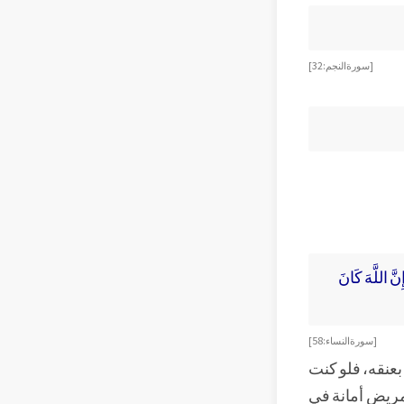
[سورة النجم: 32]
ِنَّ اللَّهَ كَانَ
[سورة النساء: 58]
 بعنقه، فلو كنت
مريض أمانة في