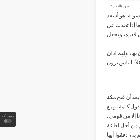
[سورة الحجر: 72]
ورسوله، هو أسعد
ا إذا تحدث عن
ي قدره، ويجعل
بها، ولهم آذان
اً، الناس يرون
بعد أن فتح مكة
يقول كلمة، ومع
ا إلا من قومي،
وضع داكن
 من أجل لعاعة
به، دققوا أيها