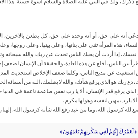
ع ذكرك، ولك في النبي عليه الصلاة والسلام أسوة حسنة. هذا ا
 يدعّي أنه على حق، أو أنه وحده على حق، كل يطعن بالآخرين، ا
نساء، هذه المرأة تثني على بناتها، وعلى بيتها، وعلى زوجها، وعل
 نفسك، إذا أردت أن يحبك الناس تحدث عن ربك، والله سبحانه وتع
ً بين الناس، أقلع عن هذه العادة. والحقيقة أن الإنسان لضعف 
ص استغنيت عن مديح الناس، وكلما ضعف الإخلاص استجديت المدي
دع ربك هو الذي يرفع شأنك، والله لا يظلمك، الله من أسمائه الح
لذي يرفع قدر الإنسان، ألا يا رب نفس طاعمة ناعمة في الدنيا ج
ألا يا رب مهين لنفسه وهو لها مكرم .
ع لله كرسول الله، وما من عبد رفع الله شأنه كرسول الله، إلهنا رب
﴿ لَعَمْرُكَ إِنَّهُمْ لَفِي سَكْرَتِهِمْ يَعْمَهُونَ ﴾