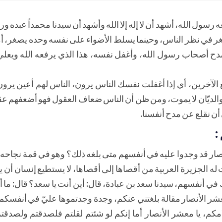
معه رسول الله، أشهد أن لا إله إلا الله وأشهد أن سيدنا محمداً عبده 
غر في نظر الناس، وحينما يسلط الأضواء على نفسه وحده يصغر، أم
ومدح أصحاب رسول الله، وأغفل نفسه، هذا الذي يرفعه الله ويعل
الآخرين، أي إذا أغفلت نفسك الناس يرون، الناس لهم أعين يرون 
، والديّان لا يموت، ومن ظن أن الناس ضعاف العقول فهو أضعفهم عقل
 أن نقلع عن مدح أنفسنا.
:
نصار قد وجدوا عليه في أنفسهم متى بلغه ذلك؟ وهو في قمة نجاحه 
له الجزيرة العربية من أقصاها إلى أقصاها، لا يستطيع إنسان أن 
ي أنفسهم، سيدنا سعد بن عبادة، قال: أين أنت يا سعد؟ قال: ما أن
عشر الأنصار مقالة بلغتني عنكم، وجدة وجدتموها عليّ في أنفسكم
مكم، يا معشر الأنصار أما إنكم لو شئتم لقلتم فلصدقتم ولصدقتم 