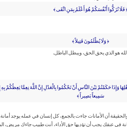
 فَلَا تُزَكُّوا أَنْفُسَكُمْ هُوَ أَعْلَمُ بِمَنِ اتَّقَى ﴾
﴿ وَلَا يُظْلَمُونَ فَتِيلاً ﴾
له هو الذي يحق الحق، ويبطل الباطل.
هْلِهَا وَإِذَا حَكَمْتُمْ بَيْنَ النَّاسِ أَنْ تَحْكُمُوا بِالْعَدْلِ إِنَّ اللَّهَ نِعِمَّا يَعِظُكُمْ بِهِ إ
سَمِيعاً بَصِيراً ﴾
، والحقيقة أن الأمانات جاءت بالجمع، كل إنسان في عمله يوجد أمانة
انة في عنقك يجب أن تؤديها حق الأداء، أنت طبيب جاءك مريض، ال