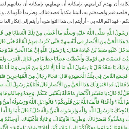
كانه أن يهدم كرامتهم، بإمكانه أن يهملهم، بإمكانه أن يعاتبهم لص
لصدقتم ولصدقتم به، أتيتنا مكذباً فصدقناك، وطريداً فآويناك، وعائل
م - فهداكم الله بي - أرأيتم إلى هذا التواضع، أرأيتم إلى إنكار الذات
رَسُولُ اللَّهِ صَلَّى اللَّهُ عَلَيْهِ وَسَلَّمَ مَا أَعْطَى مِنْ تِلْكَ الْعَطَايَا فِي قُر
َ هَذَا الْحَيُّ مِنَ الْأَنْصَارِ فِي أَنْفُسِهِمْ حَتَّى كَثُرَتْ فِيهِمُ الْقَالَةُ حَتَّى قَالَ
َدَخَلَ عَلَيْهِ سَعْدُ بْنُ عُبَادَةَ فَقَالَ: يَا رَسُولَ اللَّهِ إِنَّ هَذَا الْحَيَّ قَدْ وَج
َصَبْتَ قَسَمْتَ فِي قَوْمِكَ وَأَعْطَيْتَ عَطَايَا عِظَامًا فِي قَبَائِلِ الْعَرَبِ وَلَمْ
 ذَلِكَ يَا سَعْدُ قَالَ يَا رَسُولَ اللَّهِ مَا أَنَا إِلَّا امْرُؤٌ مِنْ قَوْمِي وَمَا أَنَا ق
َجَمَعَ النَّاسَ فِي تِلْكَ الْحَظِيرَةِ قَالَ: فَجَاءَ رِجَالٌ مِنَ الْمُهَاجِرِينَ فَتَرَ
ٌ فَقَالَ: قَدِ اجْتَمَعَ لَكَ هَذَا الْحَيُّ مِنَ الْأَنْصَارِ قَالَ فَأَتَاهُمْ رَسُولُ اللَّهِ صَلّ
ُ أَهْلٌ ثُمَّ قَالَ: يَا مَعْشَرَ الْأَنْصَارِ مَا قَالَةٌ بَلَغَتْنِي عَنْكُمْ، وَجِدَةٌ وَجَدْتُمُوهَ
كُمُ اللَّهُ؟ وَأَعْدَاءً فَأَلَّفَ اللَّهُ بَيْنَ قُلُوبِكُمْ؟ قَالُوا: بَلِ اللَّهُ وَرَسُولُهُ أَمَنّ
ا نُجِيبُكَ يَا رَسُولَ اللَّهِ وَلِلَّهِ وَلِرَسُولِهِ الْمَنُّ وَالْفَضْلُ؟ قَالَ :أَمَا وَاللَّهِ لَوْ
َاكَ، وَمَخْذُولًا فَنَصَرْنَاكَ، وَطَرِيدًا فَآوَيْنَاكَ، وَعَائِلًا فَأَغْنَيْنَاك، أَوَجَدْتُمْ ف
بِهَا قَوْمًا لِيُسْلِمُوا وَوَكَلْتُكُمْ إِلَى إِسْلَامِكُمْ، أَفَلَا تَرْضَوْنَ يَا مَعْشَرَ الْأَنْ