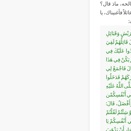
الحه، ماذ قال؟
اً فأغنيناك، يا
:
َيْشٍ وَقَبَائِلِ
 قَائِلُهُمْ لَقِيَ
َدُوا عَلَيْكَ فِي
 يَكُنْ فِي هَذَا
َالَ فَاجْمَعْ لِي
كَهُمْ فَدَخَلُوا
َى اللَّهُ عَلَيْهِ
ا فِي أَنْفُسِكُمْن
ُ وَأَفْضَلُ، قَالَ:
 شِئْتُمْ لَقُلْتُمْ
ِي أَنْفُسِكُمْ يَا
صَارِ أَنْ يَذْهَبَ