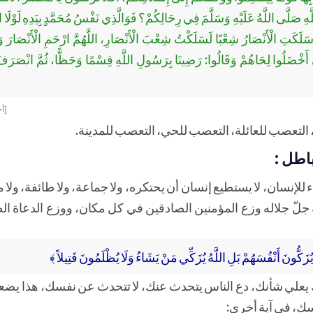
ِ صَلَّى اللَّهُ عَلَيْهِ وَسَلَّمَ فِي رِحَالِكُمْ؟ فَوَالَّذِي نَفْسُ مُحَمَّدٍ بِيَدِهِ لَوْلَا ا
لَكَتِ الْأَنْصَارُ شِعْبًا لَسَلَكْتُ شِعْبَ الْأَنْصَارِ، اللَّهُمَّ ارْحَمِ الْأَنْصَارَ وَأَبْ
حَتَّى أَخْضَلُوا لِحَاهُمْ وَقَالُوا: رَضِينَا بِرَسُولِ اللَّهِ قِسْمًا وَحَظًّا، ثُمَّ انْصَرَ
[ أح
التعصب للعائلة، التعصب للحي، التعصب للمدينة.
اطل :
اء للإنسان، لا يستطيع إنسان أن يحتكره، ولا جماعة، ولا طائفة، ولا
ه جلّ جلاله وزع المؤمنين الصادقين في كل مكان، ووزع الدعاة ا
 يُزَكُّونَ أَنْفُسَهُمْ بَلِ اللَّهُ يُزَكِّي مَنْ يَشَاءُ وَلَا يُظْلَمُونَ فَتِيلاً ﴾
 يعلي شأنك، دع الناس يتحدث عنك، لا تتحدث عن نفسك، هذا يضع
فسك، في آية أخرى: