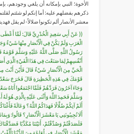
الأخوة؛ النبي بإمكانه أن يلغي وجودهم، بإم
ذكرهم بفضلهم عليه: أما إنكم لو شئتم لقلتم ف
معشر الأنصار ألم تكونوا ضلالاً- لم يقل فهديتك
(( عَنْ أَبِي سَعِيدٍ الْخُدْرِيِّ قَالَ: لَمَّا أَعْطَى 
الْعَرَبِ وَلَمْ يَكُنْ فِي الْأَنْصَارِ مِنْهَا شَيْءٌ وَجَد
رَسُولُ اللَّهِ صَلَّى اللَّهُ عَلَيْهِ وَسَلَّمَ قَوْمَهُ ف
أَنْفُسِهِمْ لِمَا صَنَعْتَ فِي هَذَا الْفَيْءِ الَّذِي أ
الْحَيِّ مِنَ الْأَنْصَارِ شَيْءٌ قَالَ فَأَيْنَ أَنْتَ مِنْ
قَوْمَكَ فِي هَذِهِ الْحَظِيرَةِ قَالَ فَخَرَجَ سَعْدٌ ف
وَجَاءَ آخَرُونَ فَرَدَّهُمْ فَلَمَّا اجْتَمَعُوا أَتَاهُ سَعْد
وَسَلَّمَ فَحَمِدَ اللَّهَ وَأَثْنَى عَلَيْهِ بِالَّذِي هُوَ لَه
أَلَمْ آتِكُمْ ضُلَّالًا فَهَدَاكُمُ اللَّهُ؟ وَعَالَةً فَأَغْنَا
أَلَا تُجِيبُونَنِي يَا مَعْشَرَ الْأَنْصَارِ؟ قَالُوا: وَبِمَاذَ
فَلَصَدَقْتُمْ وَصُدِّقْتُمْ، أَتَيْتَنَا مُكَذَّبًا فَصَدَّقْن
مَعْشَرَ الْأَنْصَارِ فِي لُعَاعَةٍ مِنَ الدُّنْيَا تَأَلَّفْتُ 