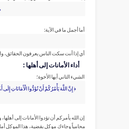
﴿
أما أجمل ما في الآية:
أي إذا أنت سكت الناس يعرفون الحقائق، وال
أداء الأمانات إلى أهلها :
الشيء الثاني أيها الأخوة؛
﴿ إِنَّ اللَّهَ يَأْمُرُكُمْ أَنْ تُؤَدُّوا الْأَمَانَاتِ إِلَى أَ
إن الله يأمركم أن تؤدوا الأمانات إلى أهلها
محامياً وجاءك موكل بقضية، هذا الموكل أم