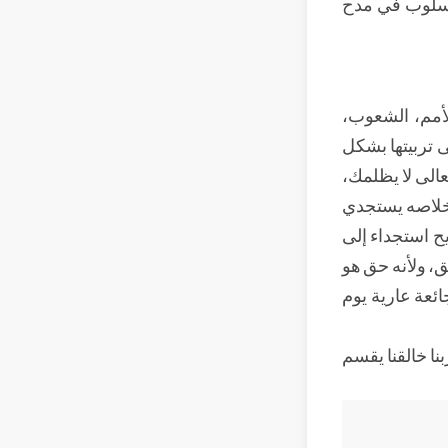
لأسلوب في مدح
لأمم، الشعوب،
ى تربيتها بشكل
الى لا يظلمك،
إخلاصه يستجدي
ح استجداء إلى
ق، ولأنه حق هو
ائعة عارية يوم
نا خالقنا يقسم