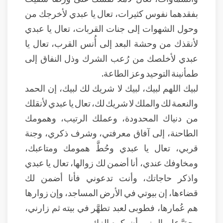
بفقدهما نفوس كثيرات، تعال يا عبدي لأخرجك من
وحول الشهوات إلى جنات القربات، تعال يا عبدي
لأنقذك من وحشة البعد إلى أُنس القرب، تعال يا
عبدي لأخلصك من رُعب الشرك وذل النفاق إلى
طمأنينة التوحيد وعز الطاعة.
لبيك اللهم لبيك، لبيك لا شريك لك لبيك، إن الحمد
والنعمة لك والملك لا شريك لك، تعال يا عبدي لأنقلك
من دنياك المحدودة، وعملك الرتيب، وهمومك
الطاحنة، إلى آفاق معرفتي، وشرف ذكري، وجنة
قربي، تعال يا عبدي وحُطَّ همومك ومتاعبك،
ومخاوفك عندي، أنا أضمن لك زوالها، تعال يا عبدي
واذكر حاجاتك، وأنت تدعوني فأنا أضمن لك
قضاءها، إن بيوتي في الأرض المساجد، وإن زوارها
هم عُمارها، فطوبى لعبد تطهَّر في بيته ثم زارني،
وحقَّ على المزور أن يكرم الزائر.