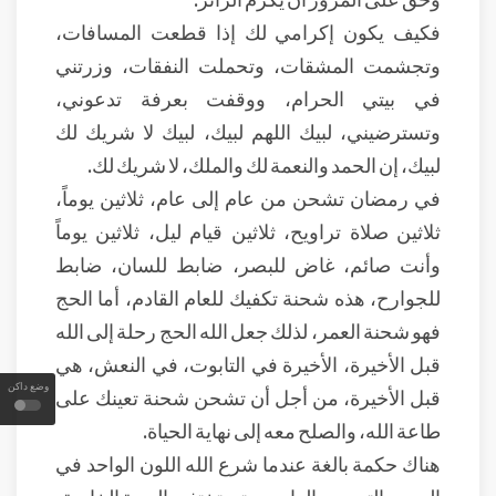
فكيف يكون إكرامي لك إذا قطعت المسافات،
وتجشمت المشقات، وتحملت النفقات، وزرتني
في بيتي الحرام، ووقفت بعرفة تدعوني،
وتسترضيني، لبيك اللهم لبيك، لبيك لا شريك لك
لبيك، إن الحمد والنعمة لك والملك، لا شريك لك.
في رمضان تشحن من عام إلى عام، ثلاثين يوماً،
ثلاثين صلاة تراويح، ثلاثين قيام ليل، ثلاثين يوماً
وأنت صائم، غاض للبصر، ضابط للسان، ضابط
للجوارح، هذه شحنة تكفيك للعام القادم، أما الحج
فهو شحنة العمر، لذلك جعل الله الحج رحلة إلى الله
قبل الأخيرة، الأخيرة في التابوت، في النعش، هي
وضع داكن
قبل الأخيرة، من أجل أن تشحن شحنة تعينك على
طاعة الله، والصلح معه إلى نهاية الحياة.
هناك حكمة بالغة عندما شرع الله اللون الواحد في