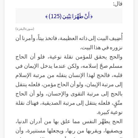
قال:
﴿ أَنْ طَهِّرَا بَيْتِيَ (125) ﴾
( سورة البقرة )
أُضِيف البيت إلى ذاته العظيمة، فاتخذ بيتاً، وأمرنا أن
نزوره في هذا البيت.
والحج يحقق للمؤمن نقلة نوعية، فلو أن الحاج
مسلم صحّ إسلامه، ولكن عندما يدخل الإيمان في
قلبه، فالحج لهذا الإنسان ينقله من مرتبة الإسلام
إلى مرتبة الإيمان، ولو أن الحاج مؤمن، فلعله ينتقل
بالحج إلى مرتبة التقوى والإحسان، ولو أن الحاج
متّقٍ، فلعله ينتقل إلى مرتبة الصديقية، فهناك نقلة
نوعية كبيرة.
الحج يطهِّر النفس مما علق بها من أدران الدنيا،
ويصفيها، ويقربها من ربها، ويجعلها مستنيرة، وأن