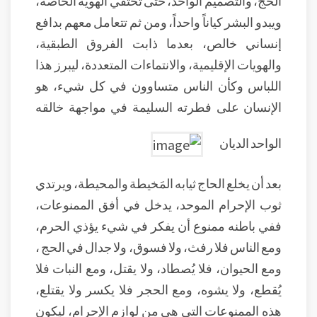
الحج، والتصميم الواحد، حتى تختفي الهوية الخاصة،
ويبدو البشر كياناً واحداً، ومن ثم تتعامل معهم بدافع
إنساني خالص، بعدما ذابت الفروق الطبقية،
والهويات الإقليمية، والانتماءات المتعددة، ليبرز هذا
اللباس وكأن الناس متساوون في كل شيء، هو
الإنسان على فطرته السليمة في مواجهة خالقه
الواحد الديان
بعد أن يخلع الحاج ثيابه المَخيطة والمحيطة، ويرتدي
ثوب الإحرام الموحد، يدخل في أفق الممنوعات،
ففي باطنه ممنوع أن يفكر في شيء يؤذي الحرم،
ومع الناس فلا رفث، ولا فسوق، ولا جدال في الحج ،
ومع الحيوان، فلا يُصطاد، ولا يقتل، ومع النبات فلا
يُقطع، ولا يشوه، ومع الحجر فلا يكسر ولا يقتلع،
هذه الممنوعات التي هي من لوازم الإحرام، ليكون