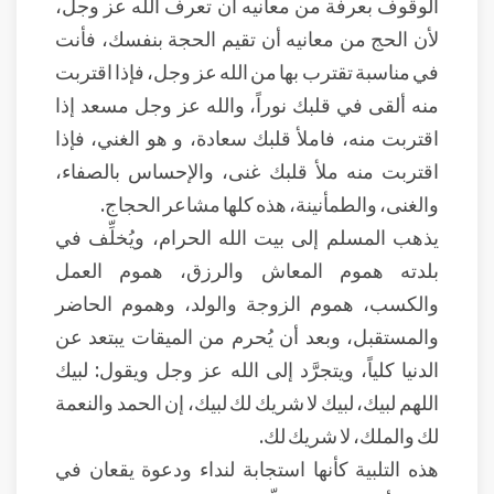
الوقوف بعرفة من معانيه أن تعرف الله عز وجل،
لأن الحج من معانيه أن تقيم الحجة بنفسك، فأنت
في مناسبة تقترب بها من الله عز وجل، فإذا اقتربت
منه ألقى في قلبك نوراً، والله عز وجل مسعد إذا
اقتربت منه، فاملأ قلبك سعادة، و هو الغني، فإذا
اقتربت منه ملأ قلبك غنى، والإحساس بالصفاء،
والغنى، والطمأنينة، هذه كلها مشاعر الحجاج.
يذهب المسلم إلى بيت الله الحرام، ويُخلِّف في
بلدته هموم المعاش والرزق، هموم العمل
والكسب، هموم الزوجة والولد، وهموم الحاضر
والمستقبل، وبعد أن يُحرم من الميقات يبتعد عن
الدنيا كلياً، ويتجرَّد إلى الله عز وجل ويقول: لبيك
اللهم لبيك، لبيك لا شريك لك لبيك، إن الحمد والنعمة
لك والملك، لا شريك لك.
هذه التلبية كأنها استجابة لنداء ودعوة يقعان في