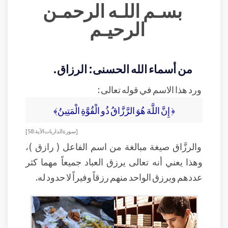
بسـم اللـه الرحمـن
الرحيـم
من أسماء الله الحسنى: الرزاق.
ورد هذا الاسم في قوله تعالى :
﴿ إِنَّ اللَّهَ هُوَ الرَّزَّاقُ ذُو الْقُوَّةِ الْمَتِينُ﴾
[سورة الذاريات الآية: 58]
والرزَّاق صيغة مبالغة من اسم الفاعل ( رازق )،
وهذا يعني أنه تعالى يرزق العباد جميعاً مهما كثر
عددهم ويرزق الواحد منهم رزقاً وفيراً لا حدود له.