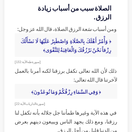
الصلاة سبب من أسباب زيادة
الرزق.
ومن أسباب سَعة الرزق الصلاة، قال الله عز وجل:
﴿ وَأْمُرْ أَهْلَكَ بِالصَّلَاةِ وَاصْطَبِرْ عَلَيْهَا لَا نَسْأَلُكَ
رِزْقاً نَحْنُ نَرْزُقُكَ وَالْعَاقِبَةُ لِلتَّقْوَى﴾
[سورة طه الآية: 132]
ذلك لأن الله تعالى تكفل برزقنا لكنه أمرنا بالعمل
لآخرتنا قال الله تعالى:
﴿ وَفِي السَّمَاءِ رِزْقُكُمْ وَمَا تُوعَدُونَ﴾
[ سورة الذاريات الآية: 22]
في هذه الآية وغيرها طمأننا جل جلاله بأنه تكفل لنا
رزقنا، ومع ذلك يجهد الناس ويبيعون دينهم بعرض
من الدنيا قليل من أجل الرزق.