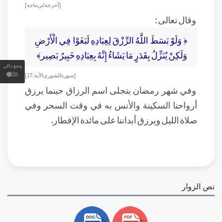
[ أخرجه ابن ماجه]
وقال تعالى :
﴿ وَلَوْ بَسَطَ اللَّهُ الرِّزْقَ لِعِبَادِهِ لَبَغَوْا فِي الْأَرْضِ
وَلَكِنْ يُنَزِّلُ بِقَدَرٍ مَا يَشَاءُ إِنَّهُ بِعِبَادِهِ خَبِيرٌ بَصِير﴾
وضع داكن
[ سورة الشورى الآية: 27]
وفي شهر رمضان يتجلى اسم الرزاق حينما يرزق
أرواحنا السكينة والأنس به في وقت السحر وفي
صلاة الليل ويرزق أبداننا على مائدة الإفطار.
نص الزوار