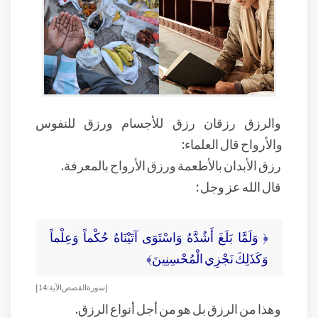
والرزق رزقان رزق للأجسام ورزق للنفوس
والأرواح قال العلماء:
رزق الأبدان بالأطعمة ورزق الأرواح بالمعرفة.
قال الله عز وجل :
﴿ وَلَمَّا بَلَغَ أَشُدَّهُ وَاسْتَوَى آتَيْنَاهُ حُكْماً وَعِلْماً
وَكَذَلِكَ نَجْزِي الْمُحْسِنِينَ﴾
[ سورة القصص الآية: 14]
وهذا من الرزق بل هو من أجل أنواع الرزق.