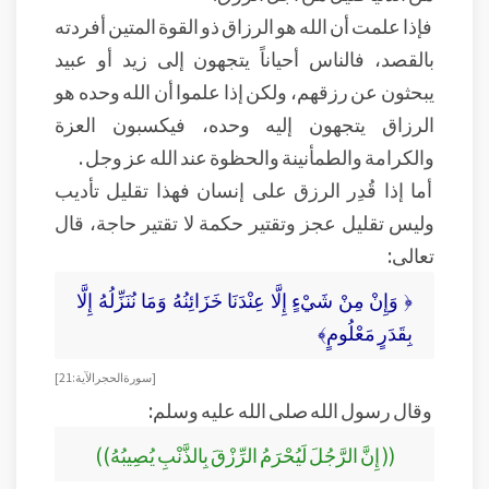
فإذا علمت أن الله هو الرزاق ذو القوة المتين أفردته
بالقصد، فالناس أحياناً يتجهون إلى زيد أو عبيد
يبحثون عن رزقهم، ولكن إذا علموا أن الله وحده هو
الرزاق يتجهون إليه وحده، فيكسبون العزة
والكرامة والطمأنينة والحظوة عند الله عز وجل .
أما إذا قُدِر الرزق على إنسان فهذا تقليل تأديب
وليس تقليل عجز وتقتير حكمة لا تقتير حاجة، قال
تعالى:
﴿ وَإِنْ مِنْ شَيْءٍ إِلَّا عِنْدَنَا خَزَائِنُهُ وَمَا نُنَزِّلُهُ إِلَّا
بِقَدَرٍ مَعْلُومٍ﴾
[ سورة الحجر الآية: 21]
وقال رسول الله صلى الله عليه وسلم:
(( إِنَّ الرَّجُلَ لَيُحْرَمُ الرِّزْقَ بِالذَّنْبِ يُصِيبُهُ))