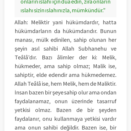
onların ıslahı için dua edin, zira onların
ıslahı sizin ıslahınızla, mümkündür.”
Allah: Meliktir yani hükümdardır, hatta
hükümdarların da hükümdarıdır. Bunun
manası, mülk edinilen, sahip olunan her
şeyin asıl sahibi Allah Subhanehu ve
Teâlâ’dır. Bazı âlimler der ki: Melik,
hükmeder, ama sahip olmaz; Malik ise,
sahiptir, elde edendir ama hükmedemez.
Allah Teâlâ ise, hem Melik, hem de Maliktir.
İnsan bazen bir şeye sahip olur ama ondan
faydalanamaz, onun üzerinde tasarruf
yetkisi olmaz. Bazen de bir şeyden
faydalanır, onu kullanmaya yetkisi vardır
ama onun sahibi değildir. Bazen ise, bir