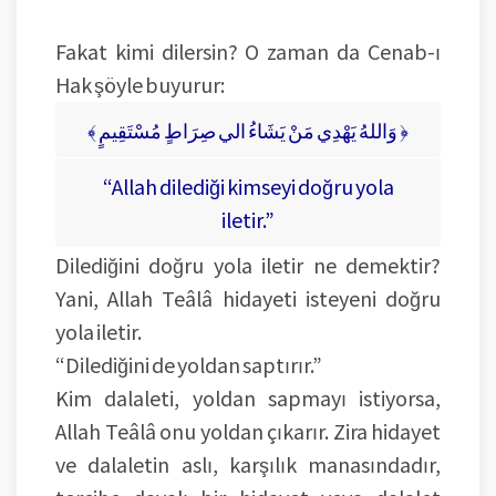
Fakat kimi dilersin? O zaman da Cenab-ı
Hak şöyle buyurur:
﴾ وَاللهُ يَهْدِي مَنْ يَشَاءُ الي صِرَاطٍ مُسْتَقِيمٍ ﴿
“Allah dilediği kimseyi doğru yola
iletir.”
Dilediğini doğru yola iletir ne demektir?
Yani, Allah Teâlâ hidayeti isteyeni doğru
yola iletir.
“Dilediğini de yoldan saptırır.”
Kim dalaleti, yoldan sapmayı istiyorsa,
Allah Teâlâ onu yoldan çıkarır. Zira hidayet
ve dalaletin aslı, karşılık manasındadır,