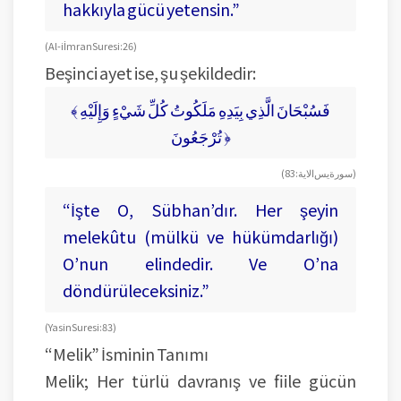
hakkıyla gücü yetensin.”
(Al-i İmran Suresi: 26)
Beşinci ayet ise, şu şekildedir:
﴾ فَسُبْحَانَ الَّذِي بِيَدِهِ مَلَكُوتُ كُلِّ شَيْءٍ وَإِلَيْهِ
تُرْجَعُونَ ﴿
(سورة يس الاية: 83)
“İşte O, Sübhan’dır. Her şeyin
melekûtu (mülkü ve hükümdarlığı)
O’nun elindedir. Ve O’na
döndürüleceksiniz.”
(Yasin Suresi: 83)
“Melik” İsminin Tanımı
Melik; Her türlü davranış ve fiile gücün