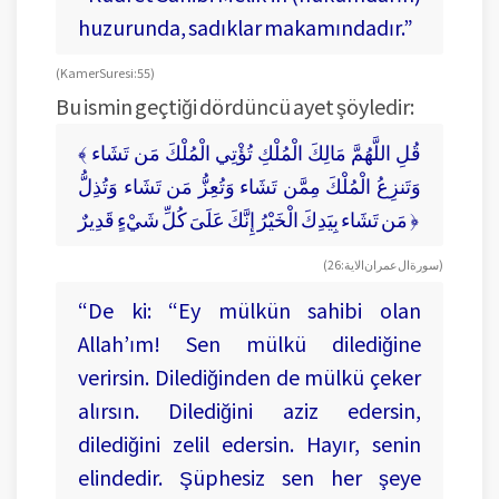
huzurunda, sadıklar makamındadır.”
(Kamer Suresi: 55)
Bu ismin geçtiği dördüncü ayet şöyledir:
﴾ قُلِ اللَّهُمَّ مَالِكَ الْمُلْكِ تُؤْتِي الْمُلْكَ مَن تَشَاء
وَتَنزِعُ الْمُلْكَ مِمَّن تَشَاء وَتُعِزُّ مَن تَشَاء وَتُذِلُّ
مَن تَشَاء بِيَدِكَ الْخَيْرُ إِنَّكَ عَلَىَ كُلِّ شَيْءٍ قَدِيرٌ ﴿
(سورة ال عمران الاية: 26)
“De ki: “Ey mülkün sahibi olan
Allah’ım! Sen mülkü dilediğine
verirsin. Dilediğinden de mülkü çeker
alırsın. Dilediğini aziz edersin,
dilediğini zelil edersin. Hayır, senin
elindedir. Şüphesiz sen her şeye