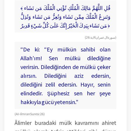
﴾ قُلِ اللَّهُمَّ مَالِكَ الْمُلْكِ تُؤْتِي الْمُلْكَ مَن تَشَاء
وَتَنزِعُ الْمُلْكَ مِمَّن تَشَاء وَتُعِزُّ مَن تَشَاء وَتُذِلُّ
مَن تَشَاء بِيَدِكَ الْخَيْرُ إِنَّكَ عَلَىَ كُلِّ شَيْءٍ قَدِيرٌ ﴿
(سورة ال عمران الاية: 26)
“De ki: “Ey mülkün sahibi olan
Allah’ım! Sen mülkü dilediğine
verirsin. Dilediğinden de mülkü çeker
alırsın. Dilediğini aziz edersin,
dilediğini zelil edersin. Hayır, senin
elindedir. Şüphesiz sen her şeye
hakkıyla gücü yetensin.”
(Al-i İmran Suresi: 26)
Âlimler buradaki mülk kavramını ahiret