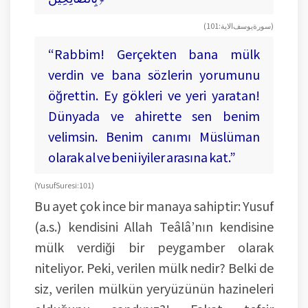
(سورة يوسف الاية: 101)
“Rabbim! Gerçekten bana mülk
verdin ve bana sözlerin yorumunu
öğrettin. Ey gökleri ve yeri yaratan!
Dünyada ve ahirette sen benim
velimsin. Benim canımı Müslüman
olarak al ve beni iyiler arasına kat.”
(Yusuf Suresi: 101)
Bu ayet çok ince bir manaya sahiptir: Yusuf
(a.s.) kendisini Allah Teâlâ’nın kendisine
mülk verdiği bir peygamber olarak
niteliyor. Peki, verilen mülk nedir? Belki de
siz, verilen mülkün yeryüzünün hazineleri