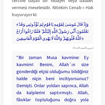
tercihe dayalı bir hidayet veya dalalet
vermesi meselesidir. Nitekim Cenab-ı Hak
buyuruyor ki:
﴾ وَإِذْ قَالَ مُوسَىٰ لِقَوْمِهِ يَا قَوْمِ لِمَ تُؤْذُونَنِي وَقَدْ
تَعْلَمُونَ أَنِّي رَسُولُ اللَّهِ إِلَيْكُمْ ۖ فَلَمَّا زَاغُوا أَزَاغَ
اللَّهُ قُلُوبَهُمْ ۚ وَاللَّهُ لَا يَهْدِي الْقَوْمَ الْفَاسِقِينَ ﴿
(سورة الصف الاية: 5)
“Bir zaman Musa kavmine: Ey
kavmim! Benim, Allah´ın size
gönderdiği elçisi olduğumu bildiğiniz
halde niçin beni incitiyorsunuz?
Demişti. Onlar yoldan sapınca, Allah
da kalplerini saptırmıştı. Allah,
fâsıklar topluluğunu doğru yola