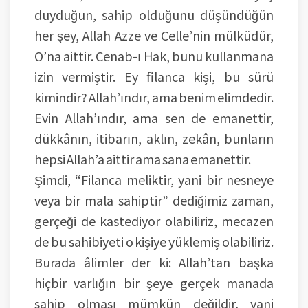
duyduğun, sahip olduğunu düşündüğün
her şey, Allah Azze ve Celle’nin mülküdür,
O’na aittir. Cenab-ı Hak, bunu kullanmana
izin vermiştir. Ey filanca kişi, bu sürü
kimindir? Allah’ındır, ama benim elimdedir.
Evin Allah’ındır, ama sen de emanettir,
dükkânın, itibarın, aklın, zekân, bunların
hepsi Allah’a aittir ama sana emanettir.
Şimdi, “Filanca meliktir, yani bir nesneye
veya bir mala sahiptir” dediğimiz zaman,
gerçeği de kastediyor olabiliriz, mecazen
de bu sahibiyeti o kişiye yüklemiş olabiliriz.
Burada âlimler der ki: Allah’tan başka
hiçbir varlığın bir şeye gerçek manada
sahip olması mümkün değildir, yani