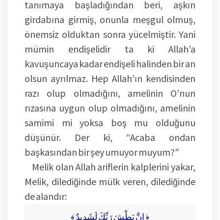
tanımaya başladığından beri, aşkın
girdabına girmiş, onunla meşgul olmuş,
önemsiz olduktan sonra yücelmiştir. Yani
mümin endişelidir ta ki Allah’a
kavuşuncaya kadar endişeli halinden bir an
olsun ayrılmaz. Hep Allah’ın kendisinden
razı olup olmadığını, amelinin O’nun
rızasına uygun olup olmadığını, amelinin
samimi mi yoksa boş mu olduğunu
düşünür. Der ki, “Acaba ondan
başkasından bir şey umuyor muyum?”
Melik olan Allah ariflerin kalplerini yakar,
Melik, dilediğinde mülk veren, dilediğinde
de alandır:
﴾ إِنَّ بَطْشَ رَبِّكَ لَشَدِيدٌ ﴿