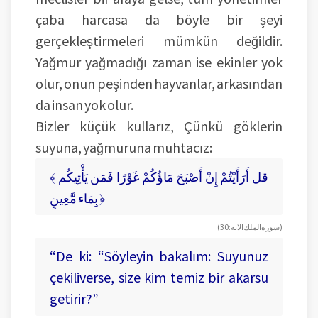
çaba harcasa da böyle bir şeyi
gerçekleştirmeleri mümkün değildir.
Yağmur yağmadığı zaman ise ekinler yok
olur, onun peşinden hayvanlar, arkasından
da insan yok olur.
Bizler küçük kullarız, Çünkü göklerin
suyuna, yağmuruna muhtacız:
﴾ قل أَرَأَيْتُمْ إِنْ أَصْبَحَ مَاؤُكُمْ غَوْرًا فَمَن يَأْتِيكُم
بِمَاء مَّعِينٍ ﴿
(سورة الملك الاية: 30)
“De ki: “Söyleyin bakalım: Suyunuz
çekiliverse, size kim temiz bir akarsu
getirir?”