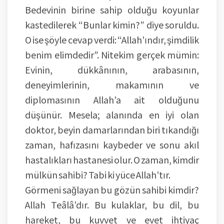
Bedevinin birine sahip olduğu koyunlar
kastedilerek “Bunlar kimin?” diye soruldu.
O ise şöyle cevap verdi: “Allah’ındır, şimdilik
benim elimdedir”. Nitekim gerçek mümin:
Evinin, dükkânının, arabasının,
deneyimlerinin, makamının ve
diplomasının Allah’a ait olduğunu
düşünür. Mesela; alanında en iyi olan
doktor, beyin damarlarından biri tıkandığı
zaman, hafızasını kaybeder ve sonu akıl
hastalıkları hastanesi olur. O zaman, kimdir
mülkün sahibi? Tabi ki yüce Allah’tır.
Görmeni sağlayan bu gözün sahibi kimdir?
Allah Teâlâ’dır. Bu kulaklar, bu dil, bu
hareket, bu kuvvet ve evet ihtiyaç