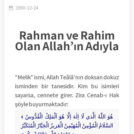
1996 – Ders (01-99): Allah’ın “Melik” İsmi
1990-12-24
Rahman ve Rahim
Olan Allah’ın Adıyla
“Melik” ismi, Allah Teâlâ’nın doksan dokuz
isminden bir tanesidir. Kim bu isimleri
sayarsa, cennete girer. Zira Cenab-ı Hak
şöyle buyurmaktadır:
﴾ هُوَ اللّٰهُ الَّذي لَٓا اِلٰهَ اِلَّا هُوَ اَلْمَلِكُ الْقُدُّوسُ
السَّلَامُ الْمُؤْمِنُ الْمُهَيْمِنُ الْعَزيزُ الْجَبَّارُ الْمُتَكَبِّرُ