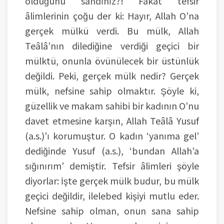
olduğunu sandınız?! Fakat tefsir
âlimlerinin çoğu der ki: Hayır, Allah O’na
gerçek mülkü verdi. Bu mülk, Allah
Teâlâ’nın dilediğine verdiği geçici bir
mülktü, onunla övünülecek bir üstünlük
değildi. Peki, gerçek mülk nedir? Gerçek
mülk, nefsine sahip olmaktır. Şöyle ki,
güzellik ve makam sahibi bir kadının O’nu
davet etmesine karşın, Allah Teâlâ Yusuf
(a.s.)’ı korumuştur. O kadın ‘yanıma gel’
dediğinde Yusuf (a.s.), ‘bundan Allah’a
sığınırım’ demiştir. Tefsir âlimleri şöyle
diyorlar: İşte gerçek mülk budur, bu mülk
geçici değildir, ilelebed kişiyi mutlu eder.
Nefsine sahip olman, onun sana sahip