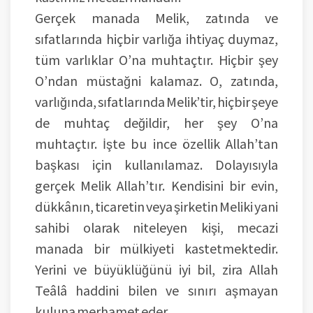
Gerçek manada Melik, zatında ve
sıfatlarında hiçbir varlığa ihtiyaç duymaz,
tüm varlıklar O’na muhtaçtır. Hiçbir şey
O’ndan müstağni kalamaz. O, zatında,
varlığında, sıfatlarında Melik’tir, hiçbir şeye
de muhtaç değildir, her şey O’na
muhtaçtır. İşte bu ince özellik Allah’tan
başkası için kullanılamaz. Dolayısıyla
gerçek Melik Allah’tır. Kendisini bir evin,
dükkânın, ticaretin veya şirketin Meliki yani
sahibi olarak niteleyen kişi, mecazi
manada bir mülkiyeti kastetmektedir.
Yerini ve büyüklüğünü iyi bil, zira Allah
Teâlâ haddini bilen ve sınırı aşmayan
kuluna merhamet eder.