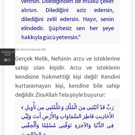
verirsin. Dilediğinden de mülkü çeker
alırsın. Dilediğini aziz edersin,
dilediğini zelil edersin. Hayır, senin
elindedir. Şüphesiz sen her şeye
hakkıyla gücü yetensin.”
(Al-i İmran Suresi: 26)
KARANLIK
MOD
Gerçek Melik, Nefsinin arzu ve isteklerine
sahip olan kişidir. Arzu ve isteklerin
kendisine hükmettiği kişi değil! Kendini
kurtaramayan kişi, kendine bile sahip
değildir. Zira Allah Tela şöyle buyurur:
﴾ رَبِّ قَدْ آتَيْتَنِي مِنَ الْمُلْكِ وَعَلَّمْتَنِي مِن تَأْوِيلِ
الأَحَادِيثِ فَاطِرَ السَّمَاوَاتِ وَالأَرْضِ أَنتَ وَلِيِّي
فِي الدُّنُيَا وَالآخِرَةِ تَوَفَّنِي مُسْلِمًا وَأَلْحِقْنِي
بِالصَّالِحِينَ ﴿