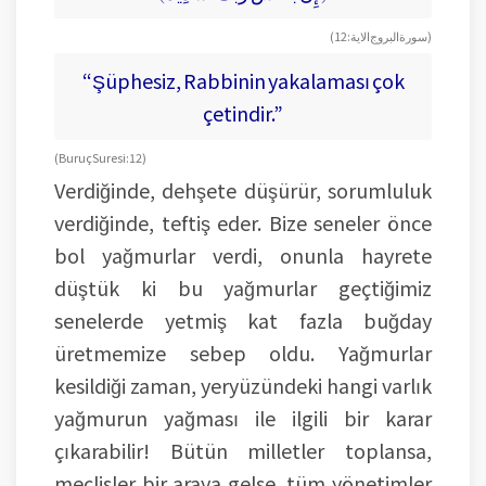
(سورة البروج الاية: 12)
“Şüphesiz, Rabbinin yakalaması çok
çetindir.”
(Buruç Suresi: 12)
Verdiğinde, dehşete düşürür, sorumluluk
verdiğinde, teftiş eder. Bize seneler önce
bol yağmurlar verdi, onunla hayrete
düştük ki bu yağmurlar geçtiğimiz
senelerde yetmiş kat fazla buğday
üretmemize sebep oldu. Yağmurlar
kesildiği zaman, yeryüzündeki hangi varlık
yağmurun yağması ile ilgili bir karar
çıkarabilir! Bütün milletler toplansa,
meclisler bir araya gelse, tüm yönetimler