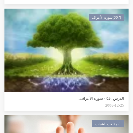
(007)سورة الأعراف
الدرس : 05 - سورة الأعراف...
2006-12-25
٠1مقالات الشباب