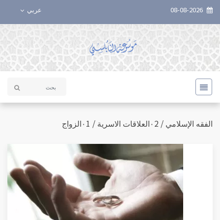
08-08-2026
عربي
الفقه الإسلامي / ٠2العلاقات الاسرية / ٠1الزواج