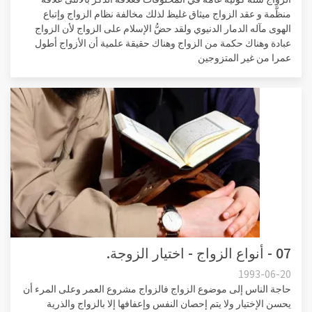
منظَّمة و عقد الزواج ميثاق غليظ لذلك مخالفة نظام الزواج وإتباع
الهوى مآله الدمار الدنيوي ولقد حضُّ الإسلام على الزواج لأن الزواج
عبادة وهناك حكمة من الزواج وهناك حقيقة علمية أن الأزواج أطول
عمرا من غير المتزوجين
07 - أنواع الزواج - اختيار الزوجة.
1993-06-20
حاجة الناس إلى موضوع الزواج فالزواج مشروع العمر وعلى المرء أن
يحسن الإختيار ولا يتم إحصان النفس وإعفافها إلا بالزواج والذرية