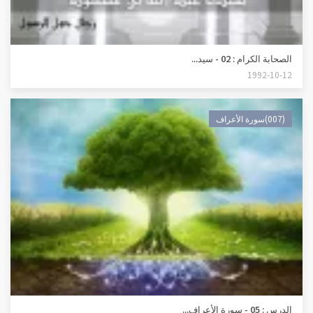
الصحابة الكرام : 02 - سيد...
1992-10-12
(007)سورة الأعراف
الدرس : 05 - سورة الأعراف...