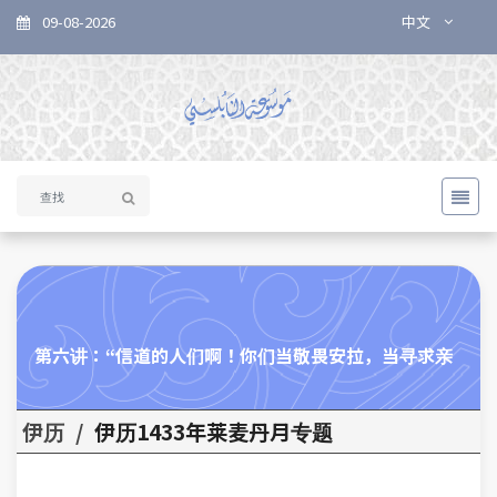
09-08-2026
中文
第六讲：“信道的人们啊！你们当敬畏安拉，当寻求亲
伊历
/
伊历1433年莱麦丹月专题