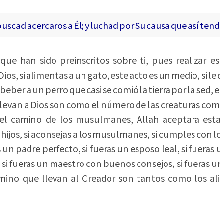
buscad acercaros a Él; y luchad por Su causa que así tendr
 que han sido preinscritos sobre ti, pues realizar e
ios, si alimentas a un gato, este acto es un medio, si le
beber a un perro que casi se comió la tierra por la sed,
 llevan a Dios son como el número de las creaturas c
 del camino de los musulmanes, Allah aceptara esta
s hijos, si aconsejas a los musulmanes, si cumples con 
 un padre perfecto, si fueras un esposo leal, si fuera
, si fueras un maestro con buenos consejos, si fueras u
no que llevan al Creador son tantos como los ali