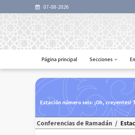
07-08-2026
Página principal
Secciones
En
6-Estación número seis: ¡Oh, creyentes!
Conferencias de Ramadán
/