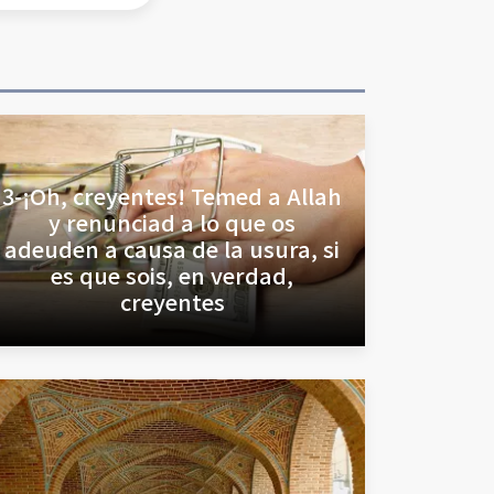
3-¡Oh, creyentes! Temed a Allah
y renunciad a lo que os
adeuden a causa de la usura, si
es que sois, en verdad,
creyentes