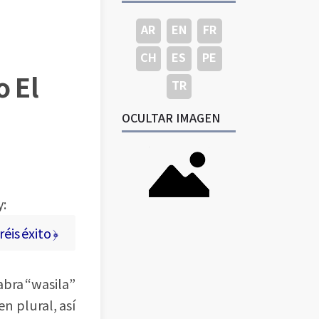
AR
EN
FR
CH
ES
PE
o El
TR
OCULTAR IMAGEN
y:
éis éxito ﴿
abra “wasila”
n plural, así