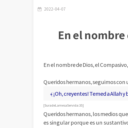
tendréis éxito
2022-04-07
En el nombre d
En el nombre de Dios, el Compasivo,
Queridos hermanos, seguimos con una
﴾ ¡Oh, creyentes! Temed a Allah y 
[ Sura de La mesa Servida: 35 ]
Queridos hermanos, los medios que 
es singular porque es un sustantivo