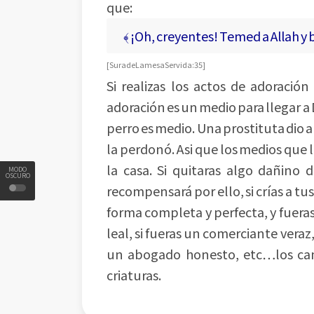
que:
﴾ ¡Oh, creyentes! Temed a Allah y 
[ Sura de La mesa Servida: 35 ]
Si realizas los actos de adoración
adoración es un medio para llegar a D
perro es medio. Una prostituta dio a 
la perdonó. Asi que los medios que
la casa. Si quitaras algo dañino
MODO
OSCURO
recompensará por ello, si crías a tu
forma completa y perfecta, y fueras
leal, si fueras un comerciante veraz
un abogado honesto, etc…los cami
criaturas.