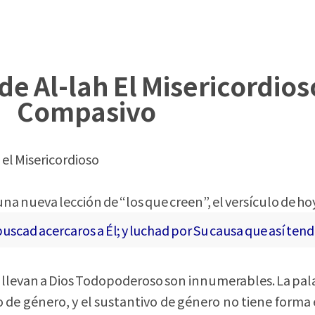
e Al-lah El Misericordios
Compasivo
 el Misericordioso
 nueva lección de “los que creen”, el versículo de ho
buscad acercaros a Él; y luchad por Su causa que así tendr
llevan a Dios Todopoderoso son innumerables. La pal
 de género, y el sustantivo de género no tiene forma e