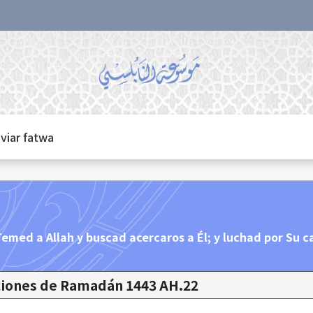
viar fatwa
 Temed a Allah y buscad acercaros a Él; y luchad por Su c
22.Estaciones de Ramadán 1443 AH