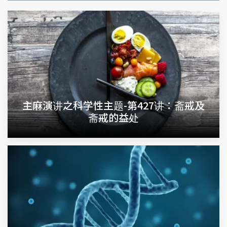
主麻演讲之科学性主题-第427讲：斋戒及
斋戒的益处