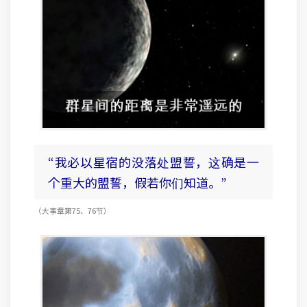
“我必以星宿的没落处盟誓，这确是一
个重大的盟誓，假若你们知道。”
（大事 章 第75、76节）