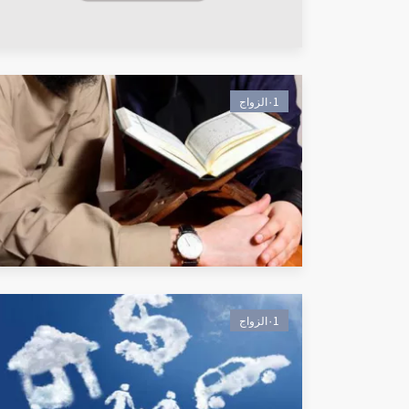
٠1الزواج
٠1الزواج