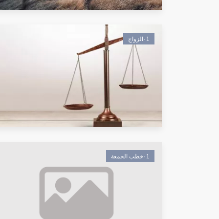
٠1الزواج
٠1خطب الجمعة