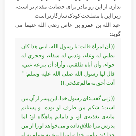
ندارد. از این رو مادر برای حضانت مقدم تر است،
زیرا این با مصلحت کودک سازگارتر است.
عبد الله بن عمرو بن عاص رضي الله عنهما می
گوید:
(( أن امرأة قالت: يا رسول الله، ابني هذا كان
بطني له وعاء، وثديي له سقاء، وحجري له
حواء، وأن أباه طلقني، وأراد أن ينزعه عني،
قال لها رسول الله صلى الله عليه وسلم: "
أنت أحق به ما لم تنكحي ))
(( زنی گفت: ای رسول خدا، این پسر از آنِ من
است؛ شکم من ظرف او بوده، و پستانم
مایه‌ی تغذیه‌ی او، و دامانم پناهگاه او؛ اما
پدرش مرا طلاق داده و می‌خواهد او را از من
جدا کند. پیامبر خدا صلی الله علیه وسلم به او