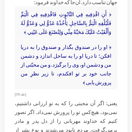
جهان تناسب دارد. آن‌جا که خداوند فرمود:
﴿ أَنِ اقْذِفِيهِ فِي التَّابُوتِ فَاقْذِفِيهِ فِي الْيَمِّ
فَلْيُلْقِهِ الْيَمُّ بِالسَّاحِلِ يَأْخُذْهُ عَدُوٌّ لِي وَعَدُوٌّ لَهُ
وَأَلْقَيْتُ عَلَيْكَ مَحَبَّةً مِنِّي وَلِتُصْنَعَ عَلَى عَيْنِي ﴾
﴿ او را در صندوق بگذار و صندوق را به دریا
افکن؛ تا دریا او را به ساحل اندازد و دشمن
من و دشمن او، وی را برگیرَد. و من محبّتی از
جانب خود بر تو افکندم، تا زیر نظرِ من
پرورش یابی ﴾
[ طه، 39 ]
یعنی: اگر آن محبتی را که به تو ارزانی داشتیم،
نمی‌بود، هیچ‌کس تو را پرورش نمی‌داد. اگر تصور
کنیم که خداوند مهربانی را از دل پدر و مادر
برمی‌گرفت، مردم نابود می‌شدند و نوع بشر از