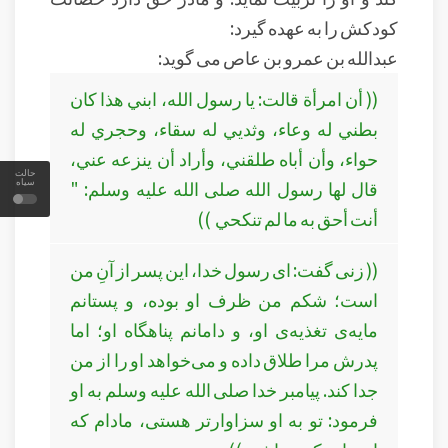
کودکش را به عهده گیرد:
عبدالله بن عمرو بن عاص می گوید:
(( أن امرأة قالت: يا رسول الله، ابني هذا كان
بطني له وعاء، وثديي له سقاء، وحجري له
حواء، وأن أباه طلقني، وأراد أن ينزعه عني،
حالت
سیاه
قال لها رسول الله صلى الله عليه وسلم: "
أنت أحق به ما لم تنكحي ))
(( زنی گفت: ای رسول خدا، این پسر از آنِ من
است؛ شکم من ظرف او بوده، و پستانم
مایه‌ی تغذیه‌ی او، و دامانم پناهگاه او؛ اما
پدرش مرا طلاق داده و می‌خواهد او را از من
جدا کند. پیامبر خدا صلی الله علیه وسلم به او
فرمود: تو به او سزاوارتر هستی، مادام که