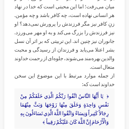
میان می‌رفت؛ اما این محبتی است که خدا در نهاد
هر انسانی نهاده است، چه کافر باشد و چه مؤمن.
زنِ کافر نیز مگر فرزندش را پرورش نمی‌دهد؟ او
نیز فرزندش را بزرگ می‌کند و به او مهر می‌ورزد.
جانوران نیز چنین اند. این تربیتی که بر اثر آن نسل
بشر اعتلا می‌یابد و فرزندان از رسیدگی و محبت
والدین بهره‌مند می‌شوند، جلوه‌ای از رحمت خداوند
متعال است.
از جمله موارد مرتبط با این موضوع این سخن
خداوند است که:
﴿ يَا أَيُّهَا النَّاسُ اتَّقُوا رَبَّكُمُ الَّذِي خَلَقَكُمْ مِنْ
نَفْسٍ وَاحِدَةٍ وَخَلَقَ مِنْهَا زَوْجَهَا وَبَثَّ مِنْهُمَا
رِجَالاً كَثِيراً وَنِسَاءً وَاتَّقُوا اللَّهَ الَّذِي تَسَاءَلُونَ بِهِ
وَالْأَرْحَامَ إِنَّ اللَّهَ كَانَ عَلَيْكُمْ رَقِيباً ﴾