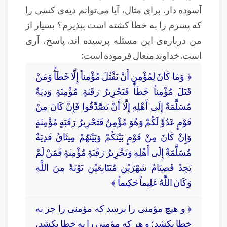
آسوده دار. برای مثال، آیا می‌توانم دیه‌ی کسی را
که پسرم را به خطا کشته است بپذیرم؟ بسیار از
من درباره‌ی این مسئله پرسیده اند. پاسخ، آری
است. خداوند متعال فرموده است:
﴿ وَمَا كَانَ لِمُؤْمِنٍ أَنْ يَقْتُلَ مُؤْمِناً إِلَّا خَطَأً وَمَنْ
قَتَلَ مُؤْمِناً خَطَأً فَتَحْرِيرُ رَقَبَةٍ مُؤْمِنَةٍ وَدِيَةٌ
مُسَلَّمَةٌ إِلَى أَهْلِهِ إِلَّا أَنْ يَصَّدَّقُوا فَإِنْ كَانَ مِنْ
قَوْمٍ عَدُوٍّ لَكُمْ وَهُوَ مُؤْمِنٌ فَتَحْرِيرُ رَقَبَةٍ مُؤْمِنَةٍ
وَإِنْ كَانَ مِنْ قَوْمٍ بَيْنَكُمْ وَبَيْنَهُمْ مِيثَاقٌ فَدِيَةٌ
مُسَلَّمَةٌ إِلَى أَهْلِهِ وَتَحْرِيرُ رَقَبَةٍ مُؤْمِنَةٍ فَمَنْ لَمْ
يَجِدْ فَصِيَامُ شَهْرَيْنِ مُتَتَابِعَيْنِ تَوْبَةً مِنَ اللَّهِ
وَكَانَ اللَّهُ عَلِيماً حَكِيماً ﴾
﴿ و هیچ مؤمنی را نرسد که مؤمنی را جز به
خطا بکشد؛ و هر که مؤمنی را به خطا بکشد،