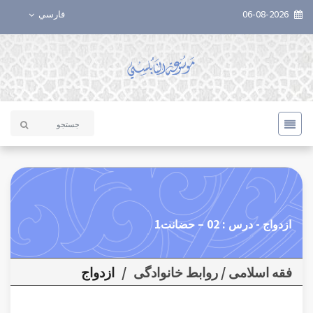
06-08-2026
فارسي
ازدواج - درس : 02 – حضانت1
فقه اسلامی / روابط خانوادگی
/
ازدواج