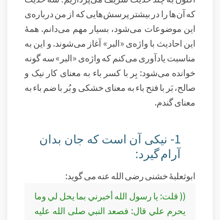
که آن‌ها را در بیشتر پرسش‌هایی که از من درباره‌ی
این موضوعات می‌شود، بسیار مهم می‌دانم. همهٔ
این احادیث با واژه‌ی «البر» آغاز می‌شوند. و این به
مناسبت یادآوری می‌کنم که واژه‌ی «البر» سه گونه
خوانده می‌شود: بِر با کسر باء به معنای کار نیک و
صالح، بَر با فتح باء به معنای خشکی و بُر با ضم باء به
معنای گندم.
1- نیکی آن است که جان بدان
آرام گیرد:
ابوثعلبهٔ خشنی رضی الله عنه می گوید:
(( قلت: يا رسول الله أخبرني بما يحل لي وما
يحرم علي قال: فصعد النبي صلى الله عليه