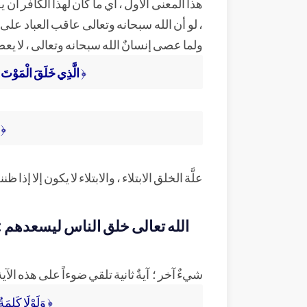
هذا المعنى الأول ، أي ما كان لهذا الكافر أن ي
، لو أن الله سبحانه وتعالى عاقب العباد على
ولما عصى إنسانٌ الله سبحانه وتعالى ، لا يعصون
﴿
الَّذِي خَلَقَ الْمَوْتَ وَا
﴿ 
علَّة الخلق الابتلاء ، والابتلاء لا يكون إلا إذا
الله تعالى خلق الناس ليسعدهم :
شيءٌ آخر ؛ آيةٌ ثانية تلقي ضوءاً على هذه الآي
﴿ وَلَوْلَا كَلِمَة