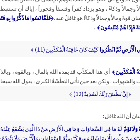
اً وجمالاً وذكاءً ، وهو يزداد كفراً وفسقاً وفجوراً ، إياك أن تستنبط
 قوةً ومالاً وجمالاً وذكاءً هو غافلٌ عنه .
﴿فَلَمَّا نَسُوا مَا ذُكِّرُوا بِهِ فَتَح
تَةً فَإِذَا هُمْ مُبْلِسُونَ ﴾
..
الْأَرْضِ ثُمَّ انْظُرُوا
كَيْفَ كَانَ عَاقِبَةُ الْمُكَذِّبِينَ (11) ﴾
ُ الْمُكَذِّبِينَ ﴾
أي هذا المكذِّب قد يمده الله بالمال ، وبالقوة ، وبالذك
الشهوات ، ولكن بعد حين تأتي البَطْشَةُ الكبرى ، يقول الله سبحانه
﴿ إِنَّ بَطْشَ رَبِّكَ لَشَدِيدٌ (12) ﴾
سان أن الله غافل :
ٌ وَلَا نَوْمٌ
لَهُ مَا فِي السَّمَاوَاتِ وَمَا فِي الْأَرْضِ مَنْ ذَا الَّذِي يَشْفَعُ عِنْدَهُ إِلَّا 
يْءٍ مِنْ عِلْمِهِ إِلَّا بِمَا شَاءَ وَسِعَ كُرْسِيُّهُ السَّمَاوَاتِ وَالْأَرْضَ وَلَا يَئُودُهُ 