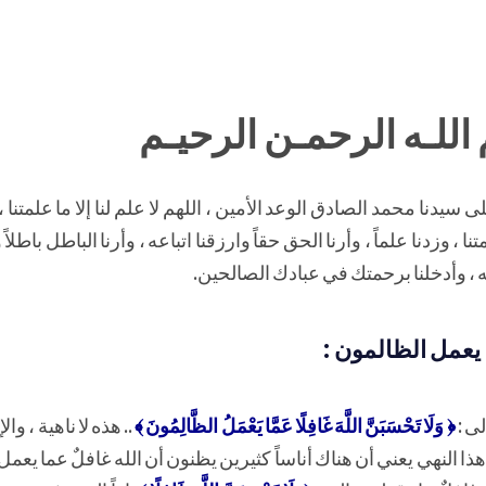
اللـه الرحمـن الرحيـم
سيدنا محمد الصادق الوعد الأمين ، اللهم لا علم لنا إلا ما علمتنا ،
نا ، وزدنا علماً ، وأرنا الحق حقاً وارزقنا اتباعه ، وأرنا الباطل باطلاً 
، وأدخلنا برحمتك في عبادك الصالحين.
 يعمل الظالمون :
لى :
﴿ وَلَا تَحْسَبَنَّ اللَّهَ غَافِلًا عَمَّا يَعْمَلُ الظَّالِمُونَ ﴾
.. هذه لا ناهية ، وال
هذا النهي يعني أن هناك أناساً كثيرين يظنون أن الله غافلٌ عما يعمل