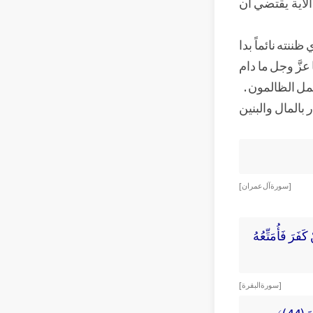
الآية يقتضي أن
ننته نائماً بدا
 عزَّ وجل ما دام
يعمل الظالمون .
ر بالمال والبنين
[ سورة آل عمران ]
َفَرَ فَأُمَتِّعُهُ
[ سورة البقرة ]
44)﴾