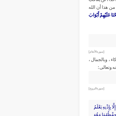
 من هذا أن الله
ْنَا عَلَيْهِمْ أَبْوَابَ
[ سورة الأنعام ]
اء ، وبالجمال ،
 وتعالى :
[ سورة البروج ]
بِإِذْنِهِ يَعْلَمُ
حِفْظُهُمَا وَهُوَ