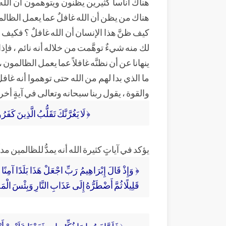
هناك أناساً كثيرين يظنون ويتوهمون أن الله 
هناك من يظن أن الله غافلٌ عما يعمل الظالم
كيف ظنَّ هذا الإنسان أن الله غافلٌ ؟ فكيف تظن
لك منه شيءٌ توهَّمت من خلاله أنه نائم ، فإذا 
ينهانا عن أن نظنَّه غافلاً عما يعمل الظالمون 
ما الذي بدا لهم من الله حتى توهموا أنه غافل ؟
والقوة ، يقول ربنا سبحانه وتعالى في آيةٍ أخر
﴿ لَا يَغُرَّنَّكَ تَقَلُّبُ الَّذِينَ كَفَرُوا فِي الْبِلَادِ(196)مَتَاعٌ قَلِيلٌ ثُمَّ مَأْوَا
يؤكد في آياتٍ كثيرة الله أنه يمدُّ للظالمين مد
﴿ وَإِذْ قَالَ إِبْرَاهِيمُ رَبِّ اجْعَلْ هَذَا بَلَدًا آمِنًا 
قَلِيلًا ثُمَّ أَضْطَرُّهُ إِلَى عَذَابِ النَّارِ وَبِئْسَ الْمَصِير
﴿ فَلَمَّا نَسُوا مَا ذُكِّرُوا بِهِ فَتَحْنَا عَلَيْهِمْ أ