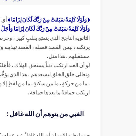
﴿ وَلَوْلَا كَلِمَةٌ سَبَقَتْ مِنْ رَبِّكَ لَكَانَ لِزَامًا ﴾
أي ك
وَلَوْلَا كَلِمَةٌ سَبَقَتْ مِنْ رَبِّكَ لَكَانَ لِزَامًا وَأَجَ
الثانوية الناجح الذي يتمتع بقلبٍ كبير ، وح
يرتكبه ، ليس القصد فصله ، القصد تهذيبه وتع
مستقبلهم ، هذا مثل .
لو أن العبد ارتكب ذنباً يستحق الهلاك ، فأهلك
وتعالى خلق الخلق ليسعدهم ، هذا الذي يؤخِّر 
، ما من حركةٍ ، ما من سكنةٍ ، ما من لفظٍ إلا 
ارتكب حماقةً ما بعدها حماقة .
الغبي من يتوهم أن الله غافل :
حينما يظن الإنسان أن الله غافلٌ عن عمله يكو