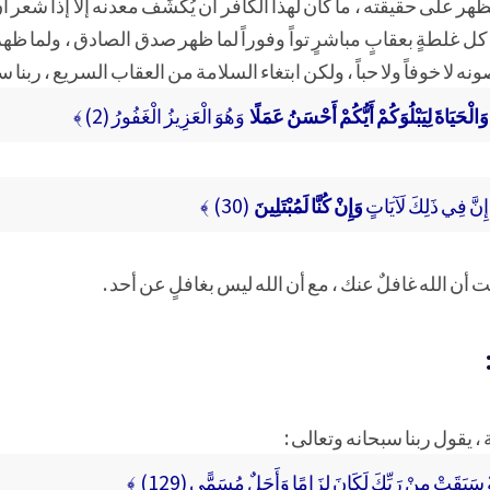
ظهر على حقيقته ، ما كان لهذا الكافر أن يُكْشَف معدنه إلا إذا شعر أن
 كل غلطةٍ بعقابٍ مباشرٍ تواً وفوراً لما ظهر صدق الصادق ، ولما ظه
ه لا خوفاً ولا حباً ، ولكن ابتغاء السلامة من العقاب السريع ، ربنا س
لْحَيَاةَ لِيَبْلُوَكُمْ أَيُّكُمْ أَحْسَنُ عَمَلًا
وَهُوَ الْعَزِيزُ الْغَفُورُ (2) ﴾
إِنَّ فِي ذَلِكَ لَآيَاتٍ
وَإِنْ كُنَّا لَمُبْتَلِينَ
(30) ﴾
 ظننت أن الله غافلٌ عنك ، مع أن الله ليس بغافلٍ عن أحد .
ة ، يقول ربنا سبحانه وتعالى :
ٌ سَبَقَتْ مِنْ رَبِّكَ لَكَانَ لِزَامًا وَأَجَلٌ مُسَمًّى (129) ﴾