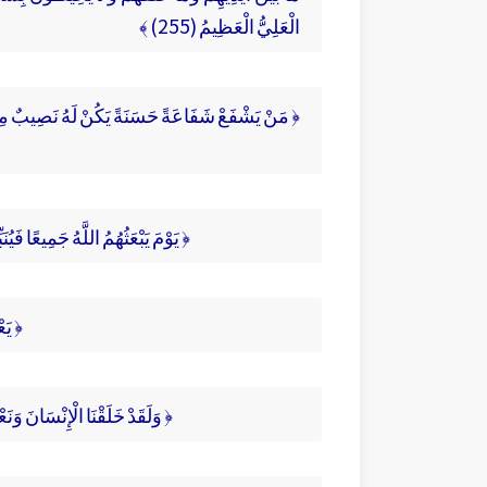
الْعَلِيُّ الْعَظِيمُ (255) ﴾
﴿ مَنْ يَشْفَعْ شَفَاعَةً حَسَنَةً يَكُنْ لَهُ نَصِيبٌ مِنْه
﴿ يَوْمَ يَبْعَثُهُمُ اللَّهُ جَمِيعًا فَيُ
﴿ يَعْ
﴿ وَلَقَدْ خَلَقْنَا الْإِنْسَانَ وَنَع