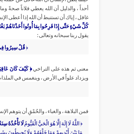
أحداً ، والدليل أن الله يعطي فلاناً صحةً ومال
غافل ، إياك أن تستنبط أن الله إذا أعطى الإنسان
كُلِّ شَيْءٍ حَتَّى إِذَا فَرِحُوا بِمَا أُوتُوا أَخَذْنَاهُمْ بَغْ
يقول ربنا سبحانه وتعالى :
﴿
قُلْ سِيرُوا فِي 
معنى ثم هذه على التراخي
﴿ كَيْفَ كَانَ عَاقِبَة
ويزداد علواً في الأرض ، وينغمس في الملذات و
فمن البلاهة ، والغباء ، والحُمْقِ أن يتوهم الإن
﴿ اللَّهُ لَا إِلَهَ إِلَّا هُوَ الْحَيُّ الْقَيُّومُ
لَا تَأْخُذُهُ سِنَة
مَا بَيْنَ أَيْدِيهِمْ وَمَا خَلْفَهُمْ وَلَا يُحِيطُونَ بِشَ