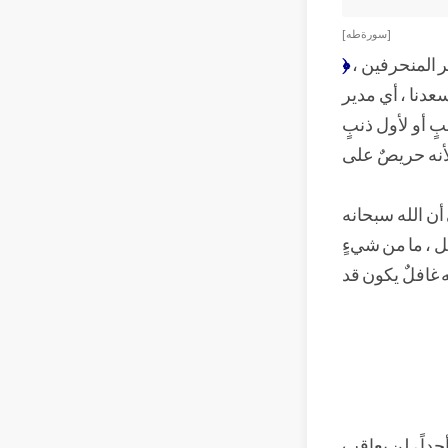
[ سورة طه ]
ير المنحرفين ،
﴿
سعدنا ، أي مدير
ٍ أو لأول ذنبٍ
لأنه حريصٌ على
 أن الله سبحانه
فل ، ما من شيءٍ
ه غافلٌ يكون قد
حداً ، لن يعاقب