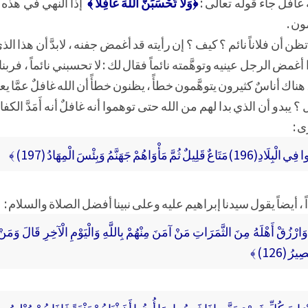
غافلٌ جاء قوله تعالى :
﴿وَلَا تَحْسَبَنَّ اللَّهَ غَافِلًا ﴾
إذاً النهي في هذه 
ون .
 أن فلاناً نائم ؟ كيف ؟ إن رأيته قد أغمض جفنه ، لابدَّ أن هذا الذي ظ
أغمض الرجل عينيه وتوهَّمته نائماً فقال لك : لا تحسبني نائماً ، فربنا
، هناك أناسٌ كثيرون يتوهَّمون خطأً ، يظنون خطأً أن الله غافلٌ عمَّا 
 يبدو أن الذي بدا لهم من الله حتى توهموا أنه غافلٌ أنه أَمَدَّ الكفا
ى :
هُمْ جَهَنَّمُ وَبِئْسَ الْمِهَادُ (197) ﴾
اً ، أيضاً يقول سيدنا إبراهيم عليه وعلى نبينا أفضل الصلاة والسلام :
وَارْزُقْ أَهْلَهُ مِنَ الثَّمَرَاتِ مَنْ آمَنَ مِنْهُمْ بِاللَّهِ وَالْيَوْمِ الْآخِرِ قَالَ وَمَنْ ك
ُ (126) ﴾
َبْوَابَ كُلِّ شَيْءٍ حَتَّى إِذَا فَرِحُوا بِمَا أُوتُوا أَخَذْنَاهُمْ بَغْتَةً فَإِذَا هُمْ مُبْلِسُونَ (