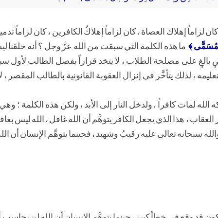
ان لزاماً إهلاك العصاة ، كان لزاماً إهلاكُ الكافرين ، كان لزاماً تدم
لٌ مُسَمًّى ﴾
ما هذه الكلمة التي سبقت من الله عزَّ وجل ؟ أنه خلقنا لي
رصٍ بالغٍ على مصلحة الطلاب ، لا يتخذ قراراً بفصل الطالب لأول سبب
ليمه ، لذلك يتأخَّر في إنزال العقوبة القانونية بالطالب المقصر ، 
ه الله لمات كافراً ، ولدخل النار إلى الأبد ، ولكن هذه الكلمة ؛ وهي
العقاب ، هذا الذي يجعل الكافر يتوهَّم أن الله غافل ، الله ليس بغا
والله سبحانه تعالى عليه رقيبُ وشهيد ، فحينما يتوهَّم الإنسان أن الل
ن قد وقع في خطأٍ كبير ، حينما يتوهَّم الإنسان أن الله لن يحاسب أ