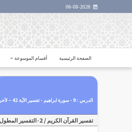
06-08-2026
الصفحة الرئيسية
أقسام الموسوعة
الدرس : 9 - سورة ابراهيم - تفسير الآية 42 – لآخر السورة - النهي
تفسير القرآن الكريم / ٠2التفسير المطول