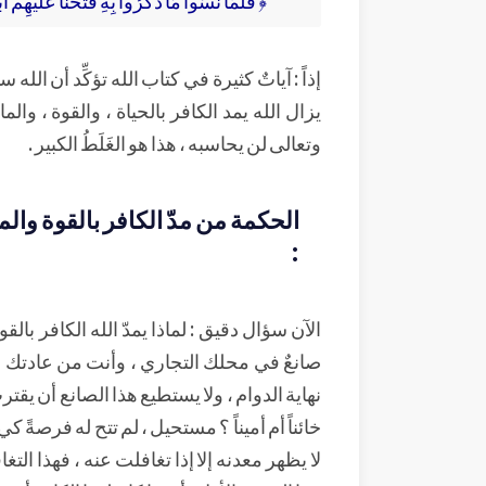
إذاً : آياتٌ كثيرة في كتاب الله تؤكِّد أن الله س
يزال الله يمد الكافر بالحياة ، والقوة ، وال
وتعالى لن يحاسبه ، هذا هو الغَلَطُ الكبير .
الحكمة من مدّ الكافر بالقوة والم
:
الآن سؤال دقيق : لماذا يمدّ الله الكافر بال
صانعٌ في محلك التجاري ، وأنت من عادتك 
نهاية الدوام ، ولا يستطيع هذا الصانع أن يقت
خائناً أم أميناً ؟ مستحيل ، لم تتح له فرصةً كي
لا يظهر معدنه إلا إذا تغافلت عنه ، فهذا التغا