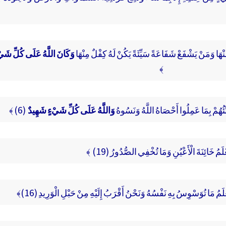
َا وَمَنْ يَشْفَعْ شَفَاعَةً سَيِّئَةً يَكُنْ لَهُ كِفْلٌ مِنْهَا
وَكَانَ اللَّهُ عَلَى كُلِّ شَيْ
﴾
نَبِّئُهُمْ بِمَا عَمِلُوا أَحْصَاهُ اللَّهُ وَنَسُوهُ
وَاللَّهُ عَلَى كُلِّ شَيْءٍ شَهِيدٌ
(6) ﴾
لَمُ خَائِنَةَ الْأَعْيُنِ وَمَا تُخْفِي الصُّدُورُ (19) ﴾
ْلَمُ مَا تُوَسْوِسُ بِهِ نَفْسُهُ وَنَحْنُ أَقْرَبُ إِلَيْهِ مِنْ حَبْلِ الْوَرِيدِ (16)﴾