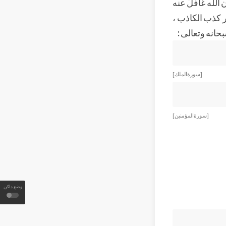
 الله غافلٌ عنه
ر كذب الكاذب ،
بحانه وتعالى :
[ سورة الملك ]
[ سورة المؤمنين ]
وضع داكن