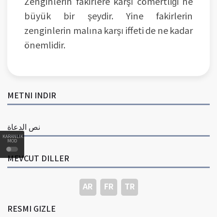
Zenginlerin fakirlere karşı cömertliği ne
büyük bir şeydir. Yine fakirlerin
zenginlerin malına karşı iffeti de ne kadar
önemlidir.
METNI INDIR
نص الدعاة
KARANLIK
MOD
MEVCUT DILLER
AR
FR
TR
RESMI GIZLE