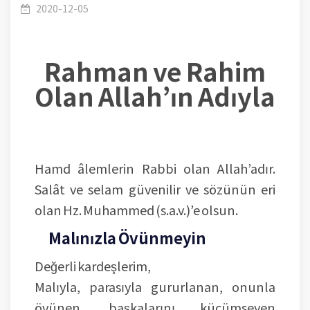
2020-12-05
Rahman ve Rahim
Olan Allah’ın Adıyla
Hamd âlemlerin Rabbi olan Allah’adır.
Salât ve selam güvenilir ve sözünün eri
olan Hz. Muhammed (s.a.v.)’e olsun.
Malınızla Övünmeyin
Değerli kardeşlerim,
Malıyla, parasıyla gururlanan, onunla
övünen, başkalarını küçümseyen