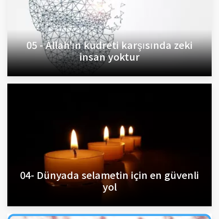
05 - Allah’ın kudreti karşısında zeki
insan yoktur
04- Dünyada selametin için en güvenli
yol