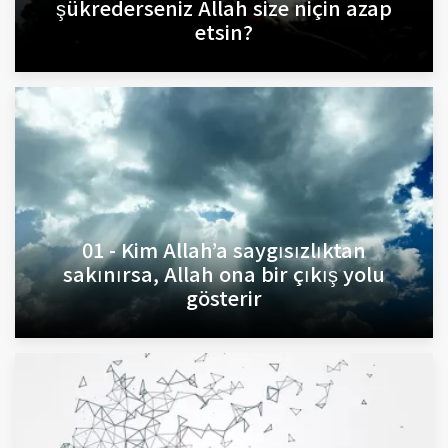
şükrederseniz Allah size niçin azap
etsin?
01 - Kim Allah’a saygısızlıktan
sakınırsa, Allah ona bir çıkış yolu
gösterir