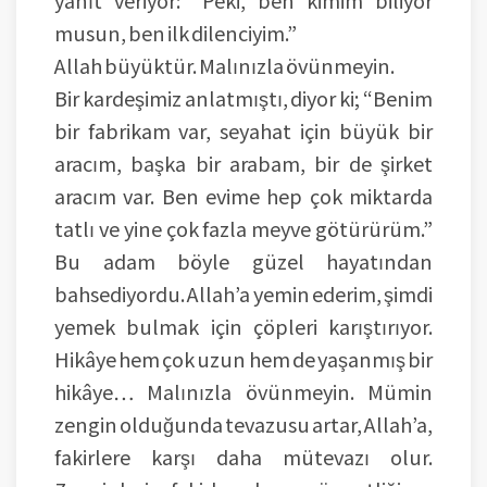
yanıt veriyor: “Peki, ben kimim biliyor
musun, ben ilk dilenciyim.”
Allah büyüktür. Malınızla övünmeyin.
Bir kardeşimiz anlatmıştı, diyor ki; “Benim
bir fabrikam var, seyahat için büyük bir
aracım, başka bir arabam, bir de şirket
aracım var. Ben evime hep çok miktarda
tatlı ve yine çok fazla meyve götürürüm.”
Bu adam böyle güzel hayatından
bahsediyordu. Allah’a yemin ederim, şimdi
yemek bulmak için çöpleri karıştırıyor.
Hikâye hem çok uzun hem de yaşanmış bir
hikâye… Malınızla övünmeyin. Mümin
zengin olduğunda tevazusu artar, Allah’a,
fakirlere karşı daha mütevazı olur.