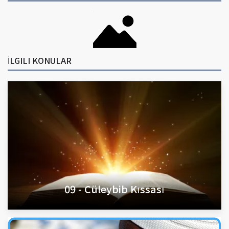
İLGILI KONULAR
09 - Cüleybib Kıssası