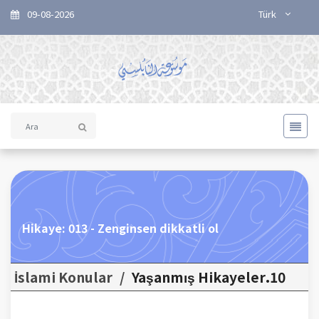
09-08-2026
Türk
Hikaye: 013 - Zenginsen dikkatli ol
İslami Konular
/
10.Yaşanmış Hikayeler