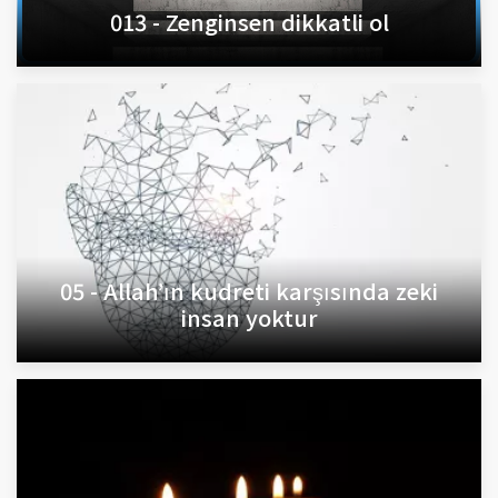
013 - Zenginsen dikkatli ol
05 - Allah’ın kudreti karşısında zeki
insan yoktur