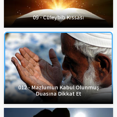
09 - Cüleybib Kıssası
012 - Mazlumun Kabul Olunmuş
Duasına Dikkat Et