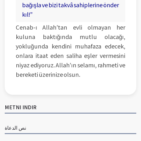
bağışla ve bizi takvâ sahiplerine önder
kıl!”
Cenab-ı Allah’tan evli olmayan her
kuluna baktığında mutlu olacağı,
yokluğunda kendini muhafaza edecek,
onlara itaat eden saliha eşler vermesini
niyaz ediyoruz. Allah’ın selamı, rahmeti ve
bereketi üzerinize olsun.
METNI INDIR
نص الدعاة