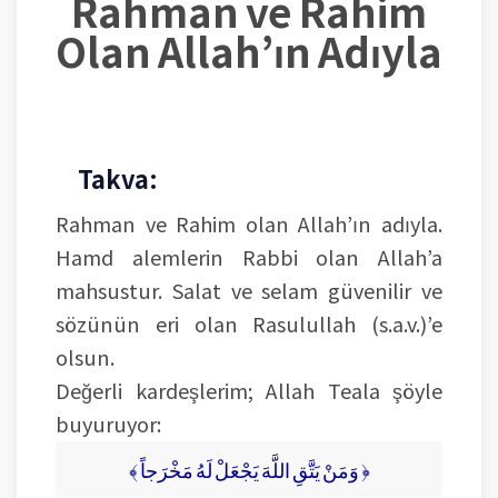
Rahman ve Rahim
Olan Allah’ın Adıyla
Takva:
Rahman ve Rahim olan Allah’ın adıyla.
Hamd alemlerin Rabbi olan Allah’a
mahsustur. Salat ve selam güvenilir ve
sözünün eri olan Rasulullah (s.a.v.)’e
olsun.
Değerli kardeşlerim; Allah Teala şöyle
buyuruyor:
﴾ وَمَنْ يَتَّقِ اللَّهَ يَجْعَلْ لَهُ مَخْرَجاً ﴿