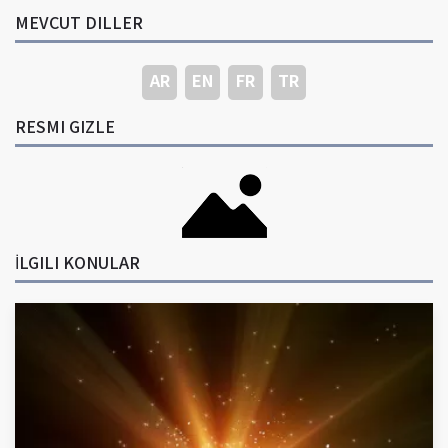
MEVCUT DILLER
AR
EN
FR
TR
RESMI GIZLE
İLGILI KONULAR