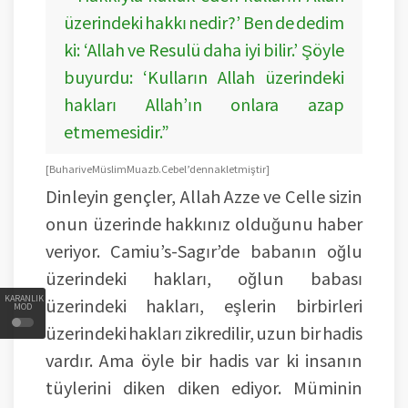
üzerindeki hakkı nedir?’ Ben de dedim
ki: ‘Allah ve Resulü daha iyi bilir.’ Şöyle
buyurdu: ‘Kulların Allah üzerindeki
hakları Allah’ın onlara azap
etmemesidir.”
[ Buhari ve Müslim Muaz b. Cebel’den nakletmiştir ]
Dinleyin gençler, Allah Azze ve Celle sizin
onun üzerinde hakkınız olduğunu haber
veriyor. Camiu’s-Sagır’de babanın oğlu
üzerindeki hakları, oğlun babası
KARANLIK
üzerindeki hakları, eşlerin birbirleri
MOD
üzerindeki hakları zikredilir, uzun bir hadis
vardır. Ama öyle bir hadis var ki insanın
tüylerini diken diken ediyor. Müminin