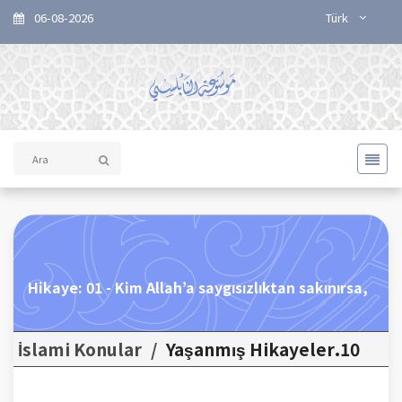
06-08-2026
Türk
Hikaye: 01 - Kim Allah’a saygısızlıktan sakınırsa,
İslami Konular
/
10.Yaşanmış Hikayeler