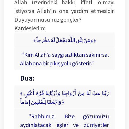
Allah üzerindeki hakkı, iffetli olmayı
istiyorsa Allah’ın ona yardım etmesidir.
Duyuyor musunuz gençler?
Kardeşlerim;
﴾ وَمَنْ يَتَّقِ اللَّهَ يَجْعَلْ لَهُ مَخْرَجاً ﴿
“Kim Allah’a saygısızlıktan sakınırsa,
Allah ona bir çıkış yolu gösterir.”
Dua:
﴾ رَبَّنَا هَبْ لَنَا مِنْ أَزْوَاجِنَا وَذُرِّيَّاتِنَا قُرَّةَ أَعْيُنٍ
وَاجْعَلْنَا لِلْمُتَّقِينَ إِمَاماً ﴿
“Rabbimiz! Bize gözümüzü
aydınlatacak eşler ve zürriyetler