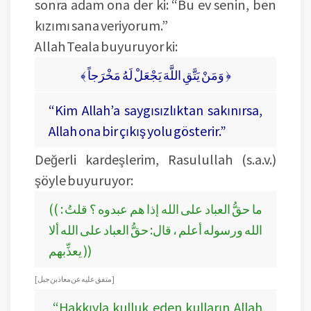
sonra adam ona der ki: “Bu ev senin, ben
kızımı sana veriyorum.”
Allah Teala buyuruyor ki:
﴾ وَمَنْ يَتَّقِ اللَّهَ يَجْعَلْ لَهُ مَخْرَجاً ﴿
“Kim Allah’a saygısızlıktan sakınırsa,
Allah ona bir çıkış yolu gösterir.”
Değerli kardeşlerim, Rasulullah (s.a.v.)
şöyle buyuruyor:
(( ما حقُّ العباد على الله إذا هم عبدوه ؟ قلتُ :
الله ورسوله أعلم ، قال: حقُّ العباد على الله ألا
يعذِّبهم ))
[ متفق عليه عن معاذ بن جبل ]
“Hakkıyla kulluk eden kulların Allah