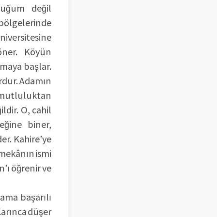
duğum değil
 bölgelerinde
versitesine
öner. Köyün
amaya başlar.
rdur. Adamın
utluluktan
dir. O, cahil
eğine biner,
der. Kahire’ye
o mekânın ismi
’ı öğrenir ve
 ama başarılı
Karınca düşer