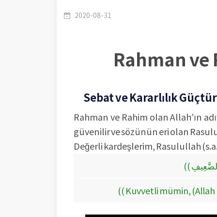
2020-08-31
Rahman ve R
Sebat ve Kararlılık Güçtür
Rahman ve Rahim olan Allah’ın adı
güvenilir ve sözünün eri olan Rasulul
Değerli kardeşlerim, Rasulullah (s.a
(( Kuvvetli mümin, (Allah 