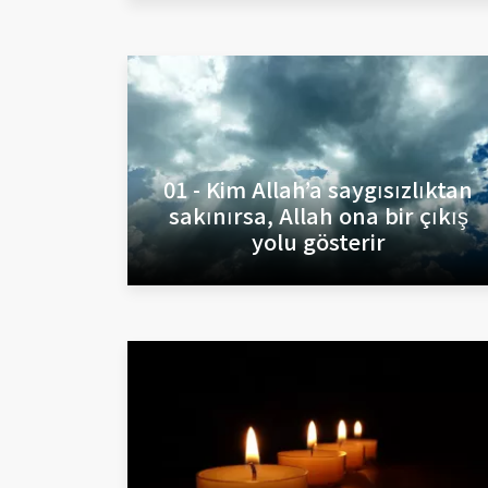
01 - Kim Allah’a saygısızlıktan
sakınırsa, Allah ona bir çıkış
yolu gösterir