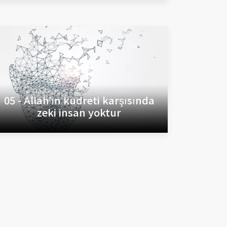
05 - Allah’ın kudreti karşısında
zeki insan yoktur