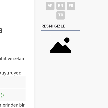
AR
EN
FR
TR
la
RESMI GIZLE
alat ve selam
 buyuruyor:
))
mlerinden biri