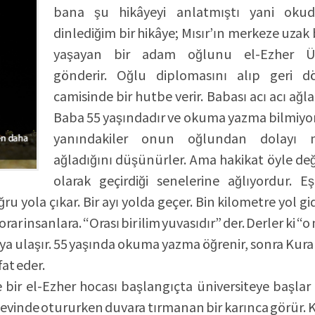
bana şu hikâyeyi anlatmıştı yani oku
dinlediğim bir hikâye; Mısır’ın merkeze uzak
yaşayan bir adam oğlunu el-Ezher Üni
gönderir. Oğlu diplomasını alıp geri d
camisinde bir hutbe verir. Babası acı acı ağl
Baba 55 yaşındadır ve okuma yazma bilmiyo
yanındakiler onun oğlundan dolayı m
ağladığını düşünürler. Ama hakikat öyle değil
olarak geçirdiği senelerine ağlıyordur. Eş
u yola çıkar. Bir ayı yolda geçer. Bin kilometre yol gi
rar insanlara. “Orası bir ilim yuvasıdır” der. Derler ki “
aya ulaşır. 55 yaşında okuma yazma öğrenir, sonra Kuran
fat eder.
ne bir el-Ezher hocası başlangıçta üniversiteye başlar
ün evinde otururken duvara tırmanan bir karınca görür. 