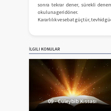
sonra tekrar dener, sürekli den
okuluna geri döner.
Kararlılık ve sebat güçtür, tevhid güç
İLGILI KONULAR
09 - Cüleybib Kıssası