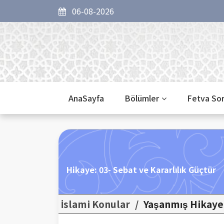
06-08-2026
AnaSayfa
Bölümler
Fetva So
Hikaye: 03- Sebat ve Kararlılık Güçtür
İslami Konular
/