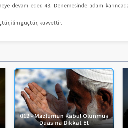
emeye devam eder. 43. Denemesinde adam karıncad
tür, ilim güçtür, kuvvettir.
012 - Mazlumun Kabul Olunmuş
Duasına Dikkat Et