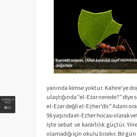
yanında kimse yoktur. Kahire’ye doğr
ulaştığında “el-Ezar nerede?” diye so
KARANLIK
MOD
el-Ezar değil el-Ezher’dir.” Adam or
96 yaşında el-Ezher hocası olarak ve
İşte sebat ve kararlılık güçtür. Yi
olamadığı için okulu bırakır. Bir g