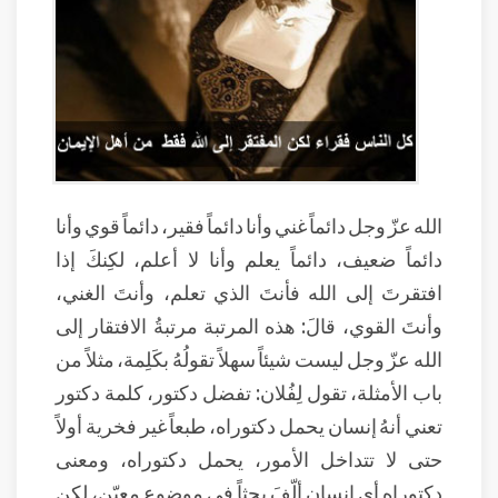
الله عزّ وجل دائماً غني وأنا دائماً فقير، دائماً قوي وأنا
دائماً ضعيف، دائماً يعلم وأنا لا أعلم، لكِنكَ إذا
افتقرتَ إلى الله فأنتَ الذي تعلم، وأنتَ الغني،
وأنتَ القوي، قالَ: هذه المرتبة مرتبةُ الافتقار إلى
الله عزّ وجل ليست شيئاً سهلاً تقولُهُ بكَلِمة، مثلاً من
باب الأمثلة، تقول لِفُلان: تفضل دكتور، كلمة دكتور
تعني أنهُ إنسان يحمل دكتوراه، طبعاً غير فخرية أولاً
حتى لا تتداخل الأمور، يحمل دكتوراه، ومعنى
دكتوراه أي إنسان ألّفَ بحثاً في موضوع معيّن، لكن