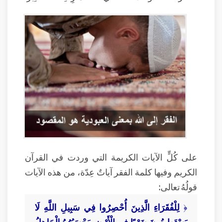
على كُلٍّ الآيات الكريمة التي وردت في القرآن
الكريم وفيها كلمة الفقر آياتٌ عِدّة، من هذه الآيات
قولُهُ تعالى:
﴿
لِلْفُقَرَاءِ الَّذِينَ أُحْصِرُوا فِي سَبِيلِ اللَّهِ لَا
يَسْتَطِيعُونَ ضَرْبًا فِي الْأَرْضِ يَحْسَبُهُمُ الْجَاهِلُ