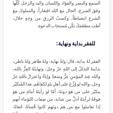
السمع والبصر والفؤاد واللسان واليد والرجل كُلُّها
وفقَ الشرع، الحال مع الله افتقاراً، والسلوك مع
الشرعِ انضباطاً، وكسبُ الرِزقِ من وجهٍ حلال،
أطب مطعَمَكَ تكُن مُستجاب الدعوة.
للفقر بداية ونهاية:
الفقر لهُ بداية، قال: ولهُ نهاية، ولهُ ظاهر ولهُ باطن،
بدايتهُ التذللُ إلى اللهِ عزّ وجل، ونهايتُهُ العِزُّ بالله،
والله عِندَ المؤمنِ عِزٌّ ومنعةٌ وإباءٌ واعتزازٌ باللهِ عزّ
وجل، والله لو وُزِّعَ على أهلِ بلدٍ لكفاهُم، هذا المُتكبّر
يتكبّر على من هوَ دونَهُ، أمّا لو رأيتَهُ أمامَ من هوَ
فوقَهُ لرأيتَهُ أذلَّ من شاته، من صِفات اللؤماء أنهم
إذا تعاملوا مع من هم دونَهم كانوا قُساةً، جُفاةً،