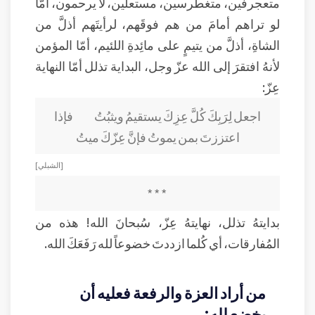
متعجرفين، متغطرسين، مستعلين، لا يرحمون، أمّا
لو تراهم أمامَ من هم فوقَهم، لرأيتَهم أذلَّ من
الشاةِ، أذلَّ من يتيمٍ على مائِدةِ اللئيم، أمّا المؤمن
لأنهُ افتقرَ إلى الله عزّ وجل، البداية تذلل أمّا النهاية
عِزّ:
اجعل لِرَبِكَ كُلَّ عِزِكَ يستقيمُ ويثبُتُ فإذا
اعتززتَ بمن يموتُ فإنَّ عِزّكَ ميتُ
[ الشبلي ]
* * *
بدايتهُ تذلل، نهايتهُ عِزّ، سُبحانَ الله! هذه من
المُفارقات، أي كُلما ازددتَ خضوعاً لله رَفَعَكَ الله.
من أراد العزة والرفعة فعليه أن
يخضع لله: