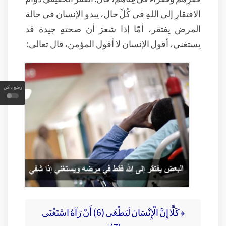
الافتقارِ إلى اللهِ في كُلِّ حال، يبدو الإنسان في حالة
المرض يفتقر، أمّا إذا شعرَ أن صحتهِ جيدة قد
يستغني، أقول الإنسان لا أقول المؤمن، قال تعالى:
وضع داكن
﴿ كَلَّا إِنَّ الْإِنْسَانَ لَيَطْغَى (6) أَنْ رَآهُ اسْتَغْنَى