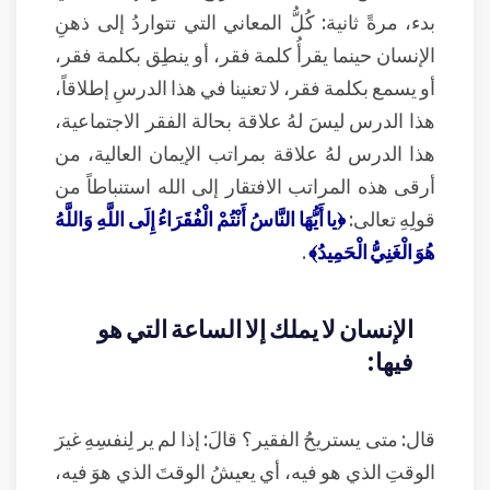
بدء، مرةً ثانية: كُلُّ المعاني التي تتواردُ إلى ذهنِ
الإنسان حينما يقرأُ كلمة فقر، أو ينطِق بكلمة فقر،
أو يسمع بكلمة فقر، لا تعنينا في هذا الدرسِ إطلاقاً،
هذا الدرس ليسَ لهُ علاقة بحالة الفقر الاجتماعية،
هذا الدرس لهُ علاقة بمراتب الإيمان العالية، من
أرقى هذه المراتب الافتقار إلى الله استنباطاً من
قولِهِ تعالى:
﴿يا أَيُّهَا النَّاسُ أَنْتُمْ الْفُقَرَاءُ إِلَى اللَّهِ وَاللَّهُ
هُوَ الْغَنِيُّ الْحَمِيدُ﴾
.
الإنسان لا يملك إلا الساعة التي هو
فيها:
قال: متى يستريحُ الفقير؟ قالَ: إذا لم ير لِنفسِهِ غيرَ
الوقتِ الذي هو فيه، أي يعيشُ الوقتَ الذي هوَ فيه،