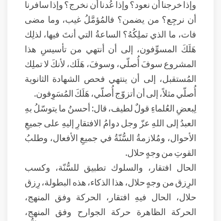
وإذا خرجنا أن نعود؟ وإذا عُدنا أن نخرج؟ وإذا سافرنا
أن نرجِع؟ من يضمن؟ فالمُؤمَّلُ غيب، وما مضى
فات، ما الذي تملِكُهُ؟ الساعةُ التي أنتَ فيها، لذلِك
هَلَكَ المسوِّفون، إلى أن أنتهي من تأسيسِ هذا
المشروع سوفَ أُصلّي، وسوفَ، هَلَك، لأنكَ لا تملِك
المُستقبل، إلى أن ينتهي فحص الشهادة الثانوية
أُصلّي مثلاً، إلى أن أتزوّج أُصلّي، هَلَكَ المُسَوِفون.
لِبعضِ العُلماءِ قولٌ لطيف، قال: أحسنُ ما يتوسّلُ بهِ
العبدُ إلى اللهِ عزّ وجل دوامُ الافتقارِ إليهِ على جميعِ
الأحوال، ومُلازمةُ السُّنّةُ في جميعِ الأفعال، وطلبُ
القوتِ من وجهٍ حلال.
الحال افتقار، والسلوك تطبيق للسُّنّة، وكسب
الرِزق من وجهٍ حلال، هذا الذكاء، هذه البطولة، رِزق
حلال، الحال فيهِ افتقار، الحركة وفق المنهج،
الحركة الظاهرة حركة الجوارح وفق المنهج،