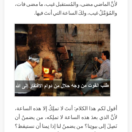
لأنَّ الماضي مضى، والمُستقبل غيب، ما مضى فات،
والمُؤمَّلُ غيب، ولكَ الساعة التي أنتَ فيها.
أقول لكم هذا الكلام: أنتَ لا تملِكُ إلا هذه الساعة،
لأنَّ الذي بعدَ هذه الساعة لا تملِكه، من يضمنُ أن
نَصِلَ إلى بيوتِنا؟ من يضمنُ لنا إذا نِمنا أن نستيقظ؟