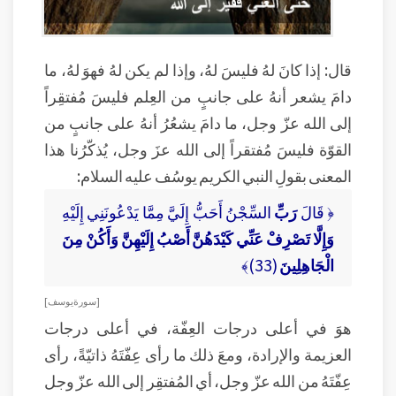
قال: إذا كانَ لهُ فليسَ لهُ، وإذا لم يكن لهُ فهوَ لهُ، ما
دامَ يشعر أنهُ على جانبٍ من العِلم فليسَ مُفتقِراً
إلى الله عزّ وجل، ما دامَ يشعُرُ أنهُ على جانبٍ من
القوّة فليسَ مُفتقراً إلى الله عزَ وجل، يُذكّرُنا هذا
المعنى بقولِ النبي الكريم يوسُف عليه السلام:
﴿ قَالَ
رَبِّ
السِّجْنُ أَحَبُّ إِلَيَّ مِمَّا يَدْعُونَنِي إِلَيْهِ
وَإِلَّا تَصْرِفْ عَنِّي كَيْدَهُنَّ أَصْبُ إِلَيْهِنَّ وَأَكُنْ مِنَ
الْجَاهِلِينَ
(33)﴾
[ سورة يوسف ]
هوَ في أعلى درجات العِفّة، في أعلى درجات
العزيمة والإرادة، ومعَ ذلك ما رأى عِفّتَهُ ذاتيّةً، رأى
عِفّتَهُ من الله عزّ وجل، أي المُفتقِر إلى الله عزّ وجل