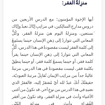
منزِلةُ الفقر:
أيها الإخوة المؤمنون؛ مع الدرسِ الأربعين من
دروسِ مدارِجِ السالِكين، في مراتِبِ إيّاكَ نعبدُ وإيّاك
َنستعين، ومنزِلةُ اليوم هيَ منزِلةُ الفقر، وكُلُّ
المعاني التي تتواردُ إلى ذِهنِ الإنسان حينما يستَمِعُ
إلى كلمة الفقر ليست مقصودةً في هذا الدرس، كُلُّ
المعاني التي تتواردُ إلى ذِهنِ الإنسان حينما يقرأُ
كلمة فقر، أو حينما يسمعُ كلمة فقر، أو حينما ينطِقُ
بكلمة فقر، ليست مقصودةً في هذا الدرس، مرتبةٌ
عاليةٌ جداً من مراتِب الإيمان تُقابِلُ مرتبةَ العبوديّة،
حقيقتُكَ أنكَ عبدٌ لله أيّ مُفتقرٌ إليه، فالفقرُ الذي
نعنيهِ في هذا الدرس من نوعٍ آخر، قد تكونُ من أغنى
الأغنياء وأنتَ في منزِلةِ الفقر، وقد تكونُ من أفقر
الفُقراء وأنتَ في منزِلةِ الكِبْر.