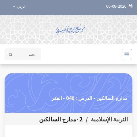
06-08-2026
عربي
مدارج السالكين - الدرس : 040 - الفقر
التربية الإسلامية
/
٠2مدارج السالكين