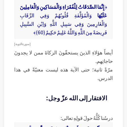
﴿
إِنَّمَا الصَّدَقَاتُ لِلْفُقَرَاءِ وَالْمَسَاكِينِ وَالْعَامِلِينَ
عَلَيْهَا
وَالْمُؤَلَّفَةِ قُلُوبُهُمْ وَفِي الرِّقَابِ
وَالْغَارِمِينَ وَفِي سَبِيلِ اللَّهِ وَاِبْنِ السَّبِيلِ
فَرِيضَةً مِنَ اللَّهِ وَاللَّهُ عَلِيمٌ حَكِيمٌ (60)﴾
[ سورة التوبة ]
أيضاً هؤلاءِ الذينَ يستحقّونَ الزكاةَ ممن لا يجدونَ
حاجاتِهم.
مرّةً ثانية؛ حتى الآية هذه ليست معنيّةً في هذا
الدرس.
الافتقار إلى الله عزّ وجل:
درسُنا كُلُّهُ حولَ قولِهِ تعالى: