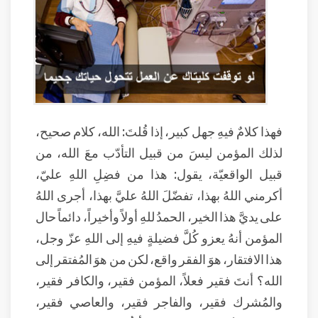
فهذا كلامٌ فيهِ جهل كبير، إذا قُلتَ: الله، كلام صحيح،
لذلك المؤمن ليسَ من قبيل التأدّب معَ الله، من
قبيل الواقعيّة، يقول: هذا من فضِلِ اللهِ عليّ،
أكرمني اللهُ بهذا، تفضّلَ اللهُ عليَّ بهذا، أجرى اللهُ
على يديَّ هذا الخير، الحمدُ للهِ أولاً وأخيراً، دائماً حال
المؤمن أنهُ يعزو كُلَّ فضيلةٍ فيهِ إلى اللهِ عزّ وجل،
هذا الافتقار، هوَ الفقر واقع، لكن من هوَ المُفتقر إلى
الله؟ أنتَ فقير فعلاً، المؤمن فقير، والكافر فقير،
والمُشرك فقير، والفاجر فقير، والعاصي فقير،