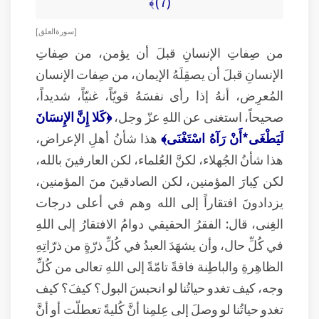
(7)﴾
[ سورة العلق ]
من صِفاتِ الإنسانِ قبلَ أن يؤمن، من صِفاتِ
الإنسانِ قبلَ أن يصقِلَهُ الإيمان، من صِفات الإنسان
المُعرِض، أنهُ إذا رأى نفسَهُ قويّاً، غنيّاً، شديداً،
صحيحاً، استغنى عن اللهِ عزّ وجل،
﴿كَلا إِنَّ الإِنسَانَ
لَيَطْغَى*أَنْ رَآهُ اسْتَغْنَى﴾
هذا شأنُ أهلِ الإعراض،
هذا شأنُ الجُهلاء، لكنَّ العُلماء، لكن العارفينَ بالله،
لكن كِبارَ المؤمنين، لكن الصادقينَ منَ المؤمنين،
يزدادونَ افتقاراً إلى الله وهم في أعلى درجات
الغِنى، قال: الفقرُ الحقيقي دوامُ الافتقارُ إلى اللهِ
في كُلِّ حال، وأن يشهَدَ العبدُ في كُلِّ ذرّةٍ من ذرّاتِهِ
الظاهِرةِ والباطِنة فاقةً تامّةً إلى اللهِ تعالى من كُلِّ
وجه، كيف تغدو حياتُنا لو انحبسَ البول؟ كيفَ؟ كيف
تغدو حياتُنا لو وصلَ إلى عِلمِنا أنَّ كُليةً تعطلّت أو أنَّ