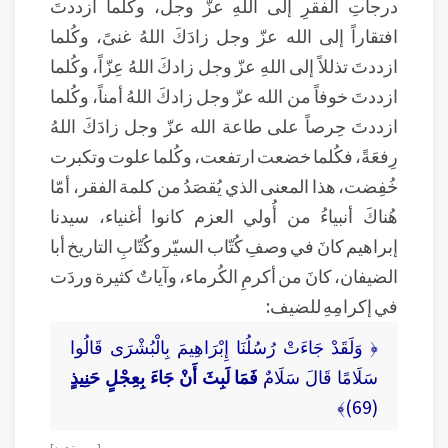
درجاتِ الفقرِ إلى اللهِ عزّ وجل، وكُلما ازددتَ
افتقاراً إلى الله عزّ وجل زادَكَ اللهُ غنىً، وكُلما
ازددتَ تذللاً إلى اللهِ عزّ وجل زادكَ اللهُ عِزّاً، وكُلما
ازددتَ خوفاً من الله عزّ وجل زادكَ اللهُ أمناً، وكُلما
ازددتَ حِرصاً على طاعة الله عزّ وجل زادَكَ اللهُ
رِفعَةً، فكُلما خضعت ارتفعت، وكُلما علوت وتكبرت
خُفِضت، هذا المعنى الذي يُقصَدُ من كلمة الفقر، أمّا
هُناكَ أنبياءُ من أُولي العزم كانوا أغنياء، سيدنا
إبراهيم كانَ في وصفِ كُتّاب السيّر وكُتّابِ التاريخ أبا
الضيفان، كانَ من أكرمِ الكُرماء، وآياتٌ كثيرة وردَت
في إكرامِهِ للضيف:
﴿ وَلَقَدْ جَاءَتْ رُسُلُنَا إِبْرَاهِيمَ بِالْبُشْرَى قَالُوا
سَلَامًا قَالَ سَلَامٌ
فَمَا لَبِثَ أَنْ جَاءَ بِعِجْلٍ حَنِيذٍ
(69)﴾
[ سورة هود ]