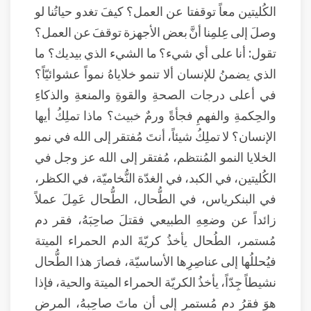
الكُليتين معاً توقفتا عن العمل؟ كيفَ تغدو حياتُنا لو
وصلَ إلى عِلمِنا أنَّ بعض الأجهزة توقفَ عن العمل؟
تقول: أنا على أي شيء؟ ما الشيء الذي بيديك؟ ما
الذي يضمنُ للإنسان ألا تنمو خلاياهُ نمواً عشوائيّاً؟
في أعلى درجات الصحةِ والقوةِ والمنعةِ والذكاءِ
والحِكمةِ والفهمِ فجأةً ورمٌ خبيث؟ ماذا تملِكُ أيها
الإنسان؟ لا تملِكُ شيئاً، أنتَ مُفتقر إلى الله في نمو
الخلايا النمو المُنتظم، مُفتقر إلى الله عز وجل في
الكُليتين، في الكبد، في الغدّة النُّخاميّة، في الكظر،
في البنكرياس، في الطُّحال، الطُّحال عَمِلَ عملاً
زائداً عن وضعِهِ الطبيعي فقتلَ صاحِبَهُ، فقر دم
مُستمر، الطُحال يأخذُ كريّةَ الدم الحمراء الميتة
فيُحللُها إلى عناصِرِها الأساسيّة، فصارَ هذا الطُّحال
نشيطاً جِدّاً، يأخذُ الكريّة الحمراء الميتة والحية، فإذا
هوَ فقرُ دمٍ مُستمر إلى أن ماتَ صاحِبهُ، المرض