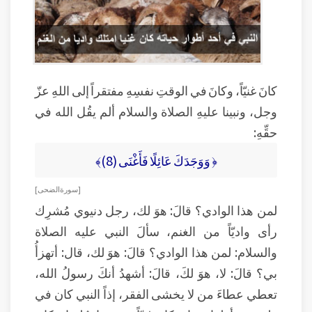
كانَ غنيّاً، وكانَ في الوقتِ نفسِهِ مفتقراً إلى اللهِ عزّ
وجل، ونبينا عليهِ الصلاة والسلام ألم يقُل الله في
حقِّهِ:
﴿ وَوَجَدَكَ عَائِلًا فَأَغْنَى (8)﴾
[ سورة الضحى ]
لمن هذا الوادي؟ قالَ: هوَ لك، رجل دنيوي مُشرِك
رأى واديّاً من الغنم، سألَ النبي عليه الصلاة
والسلام: لمن هذا الوادي؟ قالَ: هوَ لك، قال: أتهزأُ
بي؟ قالَ: لا، هوَ لكَ، قالَ: أشهدُ أنكَ رسولُ الله،
تعطي عطاءَ من لا يخشى الفقر، إذاً النبي كان في