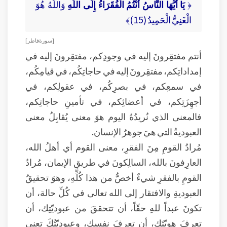
﴿
يَا أَيُّهَا النَّاسُ أَنْتُمُ الْفُقَرَاءُ إِلَى اللَّهِ
وَاللَّهُ هُوَ
الْغَنِيُّ الْحَمِيدُ (15)﴾
[ سورة فاطر ]
أنتم مفتقِرونَ إليه في وجودِكم، مفتقِرونَ إليه في
إمداداتِكم، مفتقِرونَ إليه في حاجاتِكُم، في قيامِكُم،
في سمعِكم، في بصرِكُم، في عقولِكم، في
أجهِزَتِكم، في أعضائِكم، في تأمينِ حاجاتِكم،
فالمعنى الذي نُريدُهُ اليوم هوَ معنى يُقابِلُ معنى
العبوديةُ التي هيَ جوهرُ الإنسان.
مُرادُ القومِ مِنَ الفقرِ، معنى القوم أي أهلُ الله،
العارِفونَ بالله، السالِكونَ في طريقِ الإيمان، مُرادُ
القومِ بالفقرِ شيءٌ أخصُّ من هذا كُلِّهِ، وهوَ تحقيقُ
العبوديةِ والافتقار إلى الله تعالى في كُلِّ حالة، أن
تكونَ عبداً للهِ حقّاً، أن تتحققَ من عبوديّتِك، أن
تعرِفَ هويّتَك، أن تعرِفَ نفسك، وعبوديّتُكَ تعني