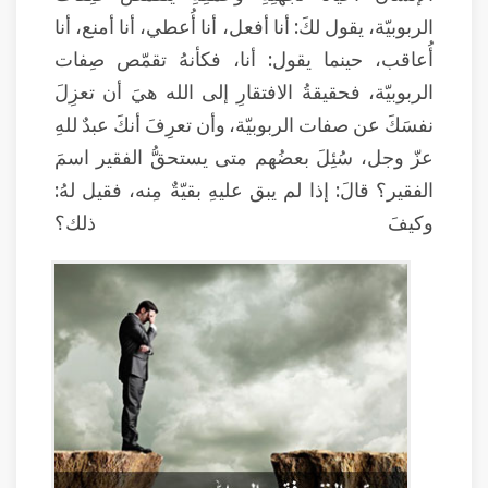
الربوبيّة، يقول لكَ: أنا أفعل، أنا أُعطي، أنا أمنع، أنا
أُعاقب، حينما يقول: أنا، فكأنهُ تقمّص صِفات
الربوبيّة، فحقيقةُ الافتقارِ إلى الله هيَ أن تعزِلَ
نفسَكَ عن صفات الربوبيّة، وأن تعرِفَ أنكَ عبدٌ للهِ
عزّ وجل، سُئِلَ بعضُهم متى يستحقُّ الفقير اسمَ
الفقير؟ قالَ: إذا لم يبق عليهِ بقيّةٌ مِنه، فقيل لهُ:
وكيفَ ذلك؟