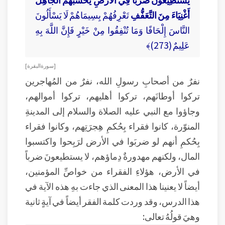
أَغْنِيَاءَ مِنَ التَّعَفُّفِ
تَعْرِفُهُمْ بِسِيمَاهُمْ لَا يَسْأَلُونَ
النَّاسَ إِلْحَافًا وَمَا تُنْفِقُوا مِنْ خَيْرٍ فَإِنَّ اللَّهَ بِهِ
عَلِيمٌ (273)﴾
[ سورة البقرة ]
نفرٌ من أصحابِ رسولِ الله، نفرٌ من المُهاجرين
تركوا أوطانَهم، تركوا أهليهم، تركوا أموالهم،
وجاؤوا مع النبي عليه الصلاة والسلام إلى المدينةِ
المنوّرة، كانوا فقراء بِحُكمِ هِجرَتِهم، وكانوا فقراء
بِحُكمِ أنهم لو ضربَوا في الأرض لرَبِحوا واكتسبوا
المال، ولكنهم مهدورةٌ دِماؤهم، لا يستطيعونَ ضرباً
في الأرض، هؤلاءِ الفقراء من خواصِّ المؤمنين،
أيضاً لا يعنينا هذا المعنى الذي جاءت بهِ هذه الآية في
هذا الدرس، وقد وردت كلمة الفقر أيضاً في آيةٍ ثانية
وهيَ قولُهُ تعالى: