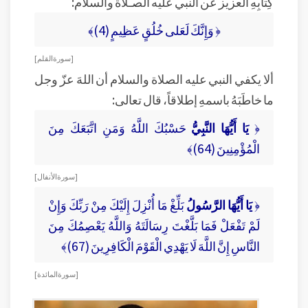
كِتابِهِ العزيز عن النبي عليه الصـلاة والسلام:
﴿ وَإِنَّكَ لَعَلى خُلُقٍ عَظِيمٍ (4)﴾
[ سورة القلم ]
ألا يكفي النبي عليه الصلاة والسلام أن اللهَ عزّ وجل
ما خاطَبَهُ باسمهِ إطلاقاً، قال تعالى:
﴿
يَا أَيُّهَا النَّبِيُّ
حَسْبُكَ اللَّهُ وَمَنِ اتَّبَعَكَ مِنَ
الْمُؤْمِنِينَ (64)﴾
[ سورة الأنفال ]
﴿
يَا أَيُّهَا الرَّسُولُ
بَلِّغْ مَا أُنْزِلَ إِلَيْكَ مِنْ رَبِّكَ وَإِنْ
لَمْ تَفْعَلْ فَمَا بَلَّغْتَ رِسَالَتَهُ وَاللَّهُ يَعْصِمُكَ مِنَ
النَّاسِ إِنَّ اللَّهَ لَا يَهْدِي الْقَوْمَ الْكَافِرِينَ (67)﴾
[ سورة المائدة ]