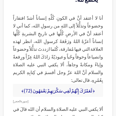
أنا لا أعتقد أنَّ في الكونِ كُلِّهِ إنساناً أشدّ افتقاراً
وخضوعاً وتذلُّلاً إلى اللهِ من رسولِ الله، كما أني لا
أعتقد أنَّ في الأرضِ كُلِّها في تاريخِ البشريةِ كُلِّها
إنساناً أعزّهُ اللهُ ورَفَعَهُ كرسولِ الله، انظر لهذه
العلاقة التي فيها مُفارقة، كُلما ازددتَ تذلُّلاً وخضوعاً
وانصياعاً وخوفاً وحُباً وعبوديّةً زادَكَ اللهُ عِزّاً ورِفعةً
وإباءً ومكانةً وجاهاً، ألا يكفي النبي عليه الصلاة
والسلام أنَّ اللهَ عزّ وجل أقسمَ في كِتابِهِ الكريم
بِعُمُرِهِ، قال تعالى:
﴿ لَعَمْرُكَ إِنَّهُمْ لَفِي سَكْرَتِهِمْ يَعْمَهُونَ (72)﴾
[ سورة الحجر ]
ألا يكفي النبي عليه الصلاة والسلام أن الله قالَ في