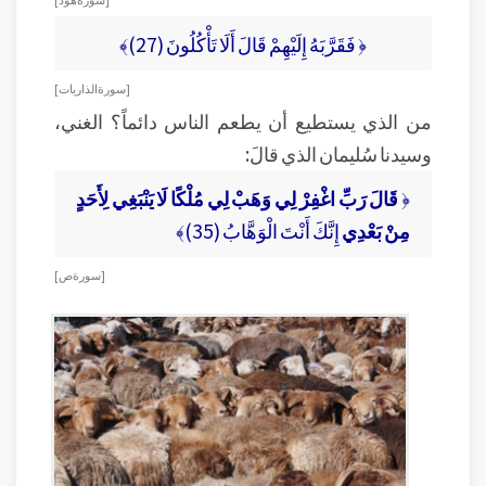
﴿ فَقَرَّبَهُ إِلَيْهِمْ قَالَ أَلَا تَأْكُلُونَ (27)﴾
[ سورة الذاريات ]
من الذي يستطيع أن يطعم الناس دائماً؟ الغني،
وسيدنا سُليمان الذي قالَ:
﴿
قَالَ رَبِّ اغْفِرْ لِي وَهَبْ لِي مُلْكًا لَا يَنْبَغِي لِأَحَدٍ
مِنْ بَعْدِي
إِنَّكَ أَنْتَ الْوَهَّابُ (35)﴾
[ سورة ص ]