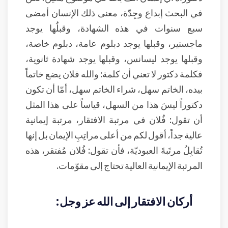
في البحث إبداع وجِدّة، معنى ذلك الإنسان أمضى
سبع سنوات في هذه الشهادة، وقبلُها يوجد
ماجستير، وقبلها يوجد دبلوم عامة، دبلوم خاصة،
وقبلها يوجد ليسانس، وقبلها يوجد شهادة ثانوية،
فكلمة دكتور لا تعني أن كلمة: والله فلان يضع خاتماً
بيده، الخاتم سهل، شراء الخاتم سهل، أمّا أن تكون
دكتوراً ليسَ هذا من السهل، قياساً على هذا المثل
أن تقول: فُلان في مرتبة الافتقار، مرتبة إيمانية
عالية جداً، أقول لكم من أعلى مراتِبِ الإيمان بل إنها
تُقابِلُ مرتَبةَ العبوديّة، فأن تقول: فُلان مُفتقر، هذه
المرتبة الإيمانية العالية تحتاج إلى مقوّمات.
أركان الافتقار إلى الله عز وجل: