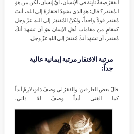
الفقرُ صِفةٌ ثابِتة في الإنسان، أيُّ إنسان، لكن من هوَ
المُفتقر؟ قال: هوَ الذي يشهدُ افتقارَهُ إلى الله، أنتَ
مُفتقر قولاً واحداً، ولكنَّ المُفتقِرَ إلى اللهِ عزّ وجل
كمقامٍ من مقاماتِ أهلِ الإيمان هوَ أن تشهدَ أنكَ
مُفتقر، أن تشهَدَ أنكَ مُفتقرٌ إلى اللهِ عزّ وجل.
مرتبة الافتقار مرتبة إيمانية عالية
جداً:
قالَ بعض العارفين: والفقرُ لي وصفُ ذاتٍ لازِمٌ أبداً
كما الغِنى أبداً وصفُ لهُ ذاتي،