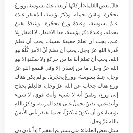
قالَ بعض العُلماء: أركانُها أربعة، عِلمُ يسوسهُ، وورعٌ
يحجُزهُ، ويقينٌ يحمِله، وذِكرٌ يؤنِسهُ، المُفتقر عِندَهُ
عِلمُ يسوسهُ، وعِندَهُ ورعٌ يحجُزهُ، وعِندَهُ يقينٌ
يحمِله، وعِندَهُ ذِكرٌ يؤنِسهُ، هذا الافتقار، لا افتقارَ بِلا
عِلم، يجب أن تعلمَ حقيقةَ نفسِك، يجب أن تعلمَ
قُدرةَ اللهِ عزّ وجل، يجب أن تعلمَ أنَّ الأمرَ كُلَّهُ بيدِ
الله، يجب أن تعلمَ أنهُ ما من حركةٍ ولا سكنةِ إلا بيدِ
الله عزّ وجل، ما من إنسان إلا وفي قبضةِ اللهِ عزّ
وجل، عِلمُ يسوسهُ، وورعٌ يحجُزهُ، لو لم يكن هناك
ورع هناك حِجاب عن الله عزّ وجل، فالعِلمُ يحتاج
إلى ورع، ويقينٌ أنه لا شيء وأنتَ قوي، لا شيء
وأنتَ غني، يقينٌ يحِملُ على هذه المرتبة، وذِكرٌ باللهِ
يؤنِسهُ عن أن يكونَ مُتكبرّاً، حينما يفتقر يأتي الأُنسُ
بالله عزّ وجل.
سئل بعض العلماء: متى يستريح الفقير؟ إذاً بادئ ذي