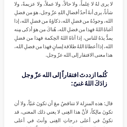
لا يرى لهُ لا عِلماً، ولا حالاً، ولا عملاً، ولا عزيمةً، ولا
شأناً، يرى أنهُ أحدُ أفضالِ اللهِ عزّ وجل، هوَ من فضلِ
الله، وجودُهُ من فضلِ الله، ذكاؤهُ من فضلِ الله، إذا
أغناهُ اللهُ فهذا من فضلِ الله، هُناكَ من هوَ أذكى مِنه
يمدُّ يدَهُ للناس، إذا آتاهُ اللهُ الحِكمة فهذا من فضلِ
الله، إذا أعطاهُ اللهُ طلاقة لِسانٍ فهذا من فضلِ الله،
هذا معنى الافتقار إلى الله عزّ وجل.
كُلما ازددتَ افتقاراً إلى الله عزّ وجل
زادَكَ اللهُ غنىً:
قال: هذه المنزِلة لا تتناقضُ معَ أن تكونَ غنيّاً، ولا أن
تكونَ مالِكاً، لأنَّ هذا الغِنى لا يعني ذلك المعنى، قد
تكونُ في أعلى درجاتِ الغِنى وأنتَ في أعلى