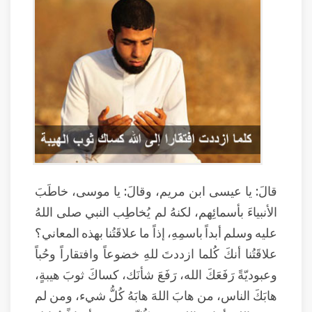
قالَ: يا عيسى ابن مريم، وقالَ: يا موسى، خاطَبَ
الأنبياءَ بأسمائِهم، لكنهُ لم يُخاطِب النبي صلى اللهُ
عليه وسلم أبداً باسمِهِ، إذاً ما علاقَتُنا بهذه المعاني؟
علاقَتُنا أنكَ كُلما ازددتَ للهِ خضوعاً وافتقاراً وحُباً
وعبوديّةً رَفَعَكَ الله، رَفَعَ شأنَك، كساكَ ثوبَ هيبةٍ،
هابَكَ الناس، من هابَ اللهَ هابَهُ كُلُّ شيء، ومن لم