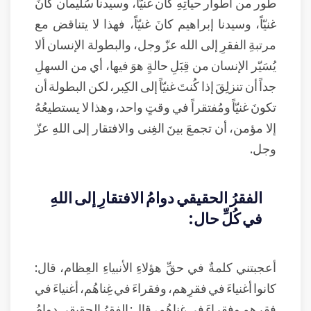
طور من أطوار حياتِهِ كان غنيّاً، وسيدنا سُليمان كانَ
غنيّاً، وسيدنا إبراهيم كانَ غنيّاً، فهذا لا يتناقض مع
مرتبةِ الفقرِ إلى الله عزّ وجل، والبطولة الإنسان ألا
يُسَيّر الإنسان من قِبَلِ حالةٍ هوَ فيها، أي من السهلِ
جداً أن تنزلِقَ إذا كُنتَ غنيّاً إلى الكِبر، لكن البطولة أن
تكونَ غنيّاً ومُفتقراً في وقتٍ واحد، وهذا لا يستطيعُهُ
إلا مؤمن، أن تجمعَ بينَ الغِنى والافتقار إلى اللهِ عزّ
وجل.
الفقرُ الحقيقي دوامُ الافتقارِ إلى اللهِ
في كُلِّ حال:
أعجبتني كلمةٌ في حقِّ هؤلاءِ الأنبياءِ العِظام، قال:
كانوا أغنياءَ في فقرِهم، وفقراءَ في غِناهُم، أغنياءَ في
فقرِهم وفقراءَ في غِناهُم، قال: الفقرُ الحقيقي دوامُ