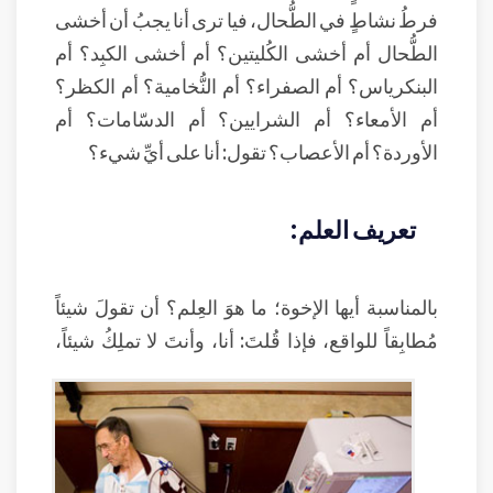
فرطُ نشاطٍ في الطُّحال، فيا ترى أنا يجبُ أن أخشى
الطُّحال أم أخشى الكُليتين؟ أم أخشى الكبِد؟ أم
البنكرياس؟ أم الصفراء؟ أم النُّخامية؟ أم الكظر؟
أم الأمعاء؟ أم الشرايين؟ أم الدسّامات؟ أم
الأوردة؟ أم الأعصاب؟ تقول: أنا على أيِّ شيء؟
تعريف العلم:
بالمناسبة أيها الإخوة؛ ما هوَ العِلم؟ أن تقولَ شيئاً
مُطابِقاً للواقع، فإذا قُلتَ: أنا، وأنتَ لا تملِكُ شيئاً،