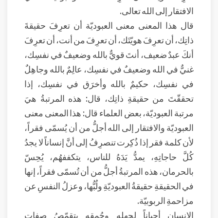
الافتقار إلى الله تعالى.
قال هذا المعنى معنى العبوديّة أن تعرِفَ حقيقةَ
ذاتِك، أن تعرِفَ هويّتَك، أن تعرِفَ من أنت، أن تعرِفَ
أنكَ عبدٌ ضعيف، أنتَ قويٌّ بالله وضعيفٌ في نفسِك،
غنيٌّ في الله وضعيفٌ في نفسِك، عالِمٌ بالله وجاهِلٌ
في نفسِك، حكيمٌ بالله وأخرَق في نفسِك، إذا
تحققّتَ من حقيقةِ ذاتِك، قال: هذه المرتبةُ هيَ
مرتبة العبوديّة، بعض العلماء قال: هذا المعنى معنى
العبوديّة والافتقار إلى الله أجلُّ من أن يُسمّى فقراً،
لأن كلمة فقر إذا ذُكِرت تنصرِفُ إلى أنَّ إنساناً لا يجدُ
كُلَّ حاجاتِهِ، يمدُّ يَدَهُ للناس، يتكففهُم، يُحِسّ
بالحرمان، هذه المرتبةُ أجلُّ من أن تُسمّى فقراً، إنها
في الحقيقةِ حقيقةُ العبوديّةِ ولُبُّها، وعزلُ النفسِ عن
مزاحمةِ الربوبيّة.
الإنسان أحياناً لجهلِهِ وحُمقِهِ يتقمّصُ صِفات