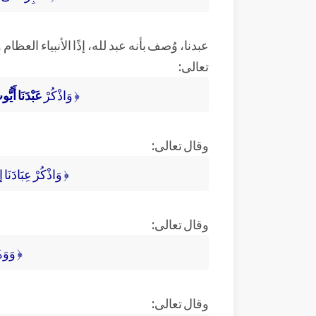
عبدنا، وُصف بأنه عبد لله، إذًا الأنبياء ال
تعالى:
﴿ وَاذْكُرْ
عَبْدَنَا أَيُّ
وقال تعالى:
﴿ وَاذْكُرْ عِبَادَنَا 
وقال تعالى:
﴿ وَوَهَ
وقال تعالى: