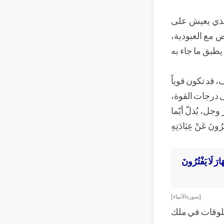
الذي يعيش على
ض مع العبودية،
يطبق ما جاء به
 قد تكون قوياً
لى درجات القوة،
ل، يُذلّ أيّما
َ عَنْ عِبَادَتِهِ
[ سورة الأنبياء ]
المخلوقات في ملك