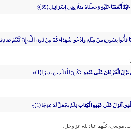
 عَبْدٌ أَنْعَمْنَا عَلَيْهِ
وَجَعَلْنَاهُ مَثَلًا لِبَنِي إِسْرَائِيلَ (59)﴾
َا
فَأْتُوا بِسُورَةٍ مِنْ مِثْلِهِ وَادْعُوا شُهَدَاءَكُمْ مِنْ دُونِ اللَّهِ إِنْ كُنْتُمْ صَادِقِينَ
:
ي نَزَّلَ الْفُرْقَانَ عَلَى عَبْدِهِ
لِيَكُونَ لِلْعَالَمِينَ نَذِيرًا (1)﴾
 الَّذِي أَنْزَلَ عَلَى عَبْدِهِ الْكِتَابَ
وَلَمْ يَجْعَلْ لَهُ عِوَجًا (1)﴾
يوب، موسى، كلّهم عباد لله عز وجل.