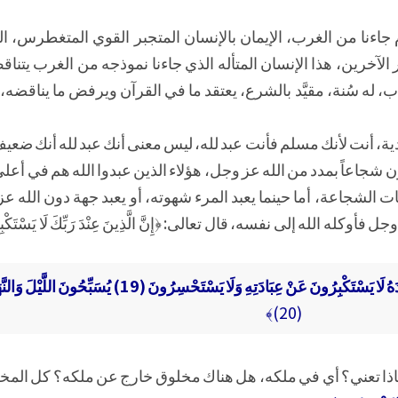
م جاءنا من الغرب، الإيمان بالإنسان المتجبر القوي المتغطرس، 
لآخرين، هذا الإنسان المتأله الذي جاءنا نموذجه من الغرب يتناق
ب، له سُنة، مقيَّد بالشرع، يعتقد ما في القرآن ويرفض ما يناقضه، 
ية، أنت لأنك مسلم فأنت عبد لله، ليس معنى أنك عبد لله أنك ضعيف،
كون شجاعاً بمدد من الله عز وجل، هؤلاء الذين عبدوا الله هم في أع
جاعة، أما حينما يعبد المرء شهوته، أو يعبد جهة دون الله عز وج
الله إلى نفسه، قال تعالى: ﴿إِنَّ الَّذِينَ عِنْدَ رَبِّكَ لَا يَسْتَكْبِرُون
سْتَكْبِرُونَ عَنْ عِبَادَتِهِ وَلَا يَسْتَحْسِرُونَ (19) يُسَبِّحُونَ اللَّيْلَ وَالنَّهَارَ لَا يَفْتُرُونَ
(20)﴾
ادَتِهِ﴾ عنده ماذا تعني؟ أي في ملكه، هل هناك مخلوق خارج عن ملكه؟ كل 