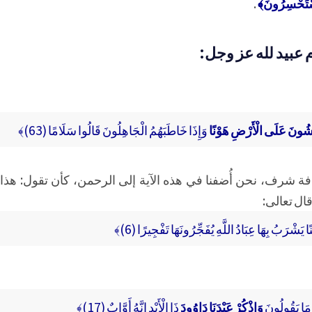
يَسْتَحْسِرُونَ﴾
.
م عبيد لله عز وجل:
َمْشُونَ عَلَى الْأَرْضِ هَوْنًا
وَإِذَا خَاطَبَهُمُ الْجَاهِلُونَ قَالُوا سَلَامًا (63)﴾
فة شرف، نحن أُضفنا في هذه الآية إلى الرحمن، كأن تقول: هذا
ال تعالى:
ًا يَشْرَبُ بِهَا عِبَادُ اللَّهِ يُفَجِّرُونَهَا تَفْجِيرًا (6)﴾
مَا يَقُولُونَ
وَاذْكُرْ عَبْدَنَا دَاوُودَ
ذَا الْأَيْدِ إِنَّهُ أَوَّابٌ (17)﴾