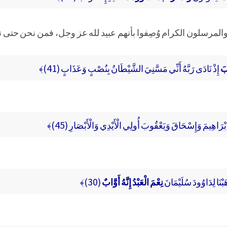
عظام والمرسلون الكرام وُصِفوا بأنهم عبيد لله عز وجل، فمن نحن حت
وبَ
إِذْ نَادَى رَبَّهُ أَنِّي مَسَّنِيَ الشَّيْطَانُ بِنُصْبٍ وَعَذَابٍ (41)﴾
إبْرَاهِيمَ وَإِسْحَاقَ وَيَعْقُوبَ أُولِي الْأَيْدِي وَالْأَبْصَارِ (45)﴾
بْنَا لِدَاوُودَ سُلَيْمَانَ
نِعْمَ الْعَبْدُ إِنَّهُ أَوَّابٌ
(30)﴾