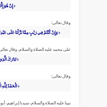
﴿
إِنْ هُوَ إِلَّا
وقال تعالى:
﴿
وَإِنْ كُنْتُمْ فِي رَيْبٍ مِمَّا نَزَّلْنَا عَلَى عَبْدِن
على محمد عليه الصلاة والسلام، وقال تعالى
﴿
تَبَارَكَ الَّذِ
وقال تعالى:
﴿
الْحَمْدُ لِلَّهِ
نبينا عليه الصلاة والسلام، سيدنا إبراهيم، أ