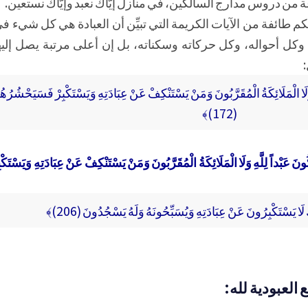
 من دروس مدارج السالكين، في منازل إيّاك نعبد وإيّاك نستعين.
كم طائفة من الآيات الكريمة التي تبيِّن أن العبادة هي كل شيء في
، وكل أحواله، وكل حركاته وسكناته، بل إن أعلى مرتبة يصل إليه
:
لَا الْمَلَائِكَةُ الْمُقَرَّبُونَ وَمَنْ يَسْتَنْكِفْ عَنْ عِبَادَتِهِ وَيَسْتَكْبِرْ فَسَيَحْشُرُهُمْ
(172)﴾
َ عَبْداً لِلَّهِ وَلَا الْمَلَائِكَةُ الْمُقَرَّبُونَ وَمَنْ يَسْتَنْكِفْ عَنْ عِبَادَتِهِ وَيَسْتَ
َ لَا يَسْتَكْبِرُونَ عَنْ عِبَادَتِهِ وَيُسَبِّحُونَهُ وَلَهُ يَسْجُدُونَ (206)﴾
العبودية لله: