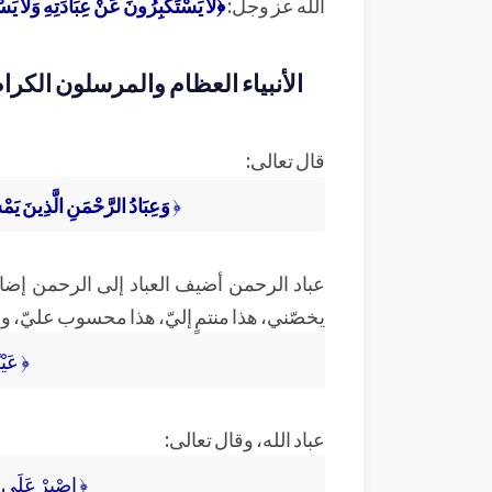
الله عز وجل:
﴿لَا يَسْتَكْبِرُونَ عَنْ عِبَادَتِهِ وَلَا 
الأنبياء العظام والمرسلون الكرا
قال تعالى:
﴿
وَعِبَادُ الرَّحْمَنِ الَّذِينَ ي
عباد الرحمن أضيف العباد إلى الرحمن إضا
يخصّني، هذا منتمٍ إليّ، هذا محسوب عليّ، وق
﴿ عَيْن
عباد الله، وقال تعالى:
﴿ اصْبِرْ عَلَى 