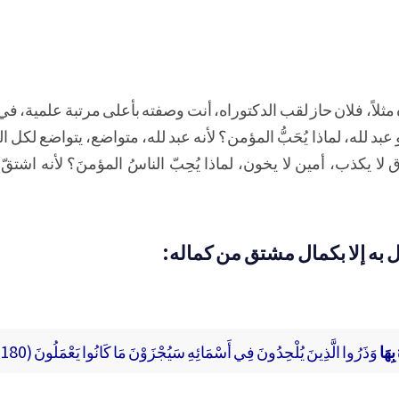
مثلاً، فلان حاز لقب الدكتوراه، أنت وصفته بأعلى مرتبة علمية، في
عبد لله، لماذا يُحَبُّ المؤمن؟ لأنه عبد لله، متواضع، يتواضع لكل ا
 يكذب، أمين لا يخون، لماذا يُحِبّ الناسُ المؤمنَ؟ لأنه اشتقّ
 به إلا بكمال مشتق من كماله:
بِهَا
وَذَرُوا الَّذِينَ يُلْحِدُونَ فِي أَسْمَائِهِ سَيُجْزَوْنَ مَا كَانُوا يَعْمَلُونَ (180)﴾