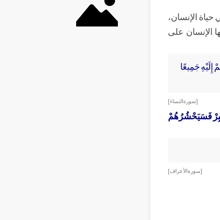
 حياة الإنسان،
ا الإنسان على
 إِلَيْهِ جَمِيعًا
[ سورة النساء ]
كْبِرْ فَسَيَحْشُرُهُمْ
[ سورة الأعراف ]