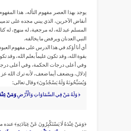
يوجد بهذا العصر مفهوم التأله، هذا المفهو
أنقاض الآخرين، الذي يبني مجده على تدمير ا
المسلم عبد لله، له مرجعية، له منهج، له كتا
النبي العدنان ويرفض ما يخالفه.
أي أنا أؤكد في هذا الدرس على مفهوم العبود
بقوة الله، وقد تكون عليماً بعلم الله، وقد ت
وفي أعلى درجات الحكمة، وفي أعلى درجات الش
إذلال، ويضعف أيما ضعف، لأنه ترك الله عز وجل فأوكله 
وَيُسَبِّحُونَهُ وَلَهُ يَسْجُدُونَ﴾ وقال تعالى:
﴿ وَلَهُ مَنْ فِي السَّمَاوَاتِ وَالْأَرْضِ
وَمَنْ عِنْدَهُ لَا يَ
﴿وَمَنْ عِنْدَهُ لَا يَسْتَكْبِرُونَ عَنْ عِبَ