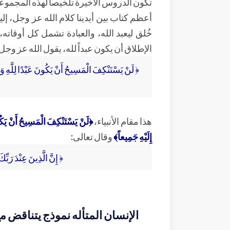
تكون الدروس الأخيرة تلخيصاً لهذه المجموعة
أعظم كتاب بين أيدينا كلام الله عز وجل، إلي
خُلق ليعبد الله، والعبادة تشمل كل أوقاته
الإطلاق أن يكون عبداً لله، يقول الله عز وجل
﴿ لَنْ يَسْتَنْكِفَ الْمَسِيحُ أَنْ يَكُونَ عَبْدًا لِلَّهِ وَ
هذا مقام الأنبياء،
﴿لَنْ يَسْتَنْكِفَ الْمَسِيحُ أَنْ يَكُون
إِلَيْهِ جَمِيعاً﴾
وقال تعالى:
﴿ إِنَّ الَّذِينَ عِنْدَ رَبِّك
الإنسان المتأله نموذج يتناقض مع 