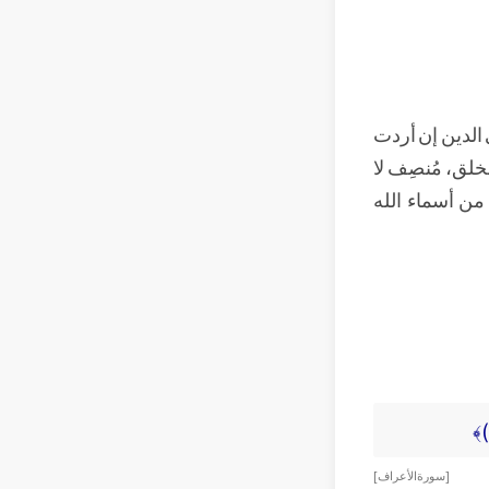
 الدين إن أردت
لخلق، مُنصِف لا
 من أسماء الله
[ سورة الأعراف ]