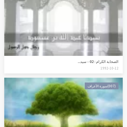
الصحابة الكرام : 02 - سيد...
1992-10-12
(007)سورة الأعراف