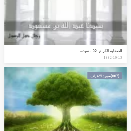
الصحابة الكرام : 02 - سيد...
1992-10-12
(007)سورة الأعراف