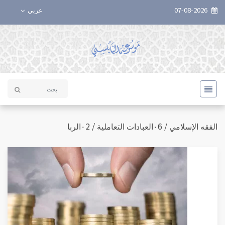
07-08-2026
عربي
الفقه الإسلامي / ٠6العبادات التعاملية / ٠2الربا