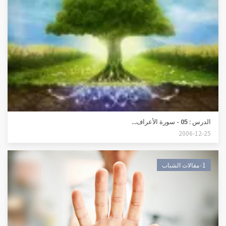
الدرس : 05 - سورة الأعراف...
2006-12-25
٠1مقالات الشباب