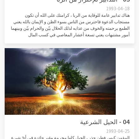
1993-04-18
هناك تدابير عامة للوقاية من الربا ، كرامتك على الله أن تكون
مستجاب الدعوة فاحترس من الناس بسوء الظن و الإيمان بالله يعني
الطمع برحمته والخوف من عذابه لذلك الحلال بيّن والحرام بيّن وبينهما
أمور مشتبهات يعني تسعة أعشار المعاصي في كسب المال
04 - الحيل الشرعية
1993-04-25
المؤمن كيس فطن حذر ، الحيل كلها محرمة وغير جائزة في أيّ شيء