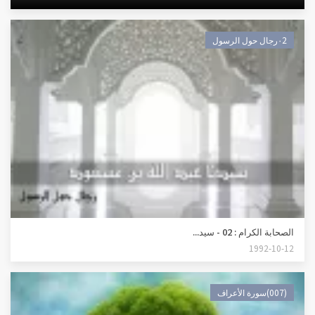
٠2رجال حول الرسول
الصحابة الكرام : 02 - سيد...
1992-10-12
(007)سورة الأعراف