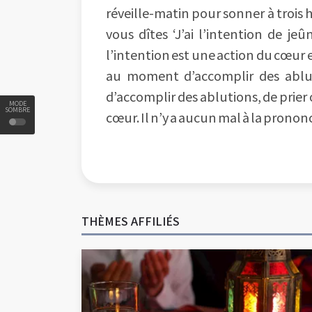
réveille-matin pour sonner à trois 
vous dîtes ‘J’ai l’intention de j
l’intention est une action du cœur 
au moment d’accomplir des ablutio
d’accomplir des ablutions, de prier
MODE
SOMBRE
cœur. Il n’y a aucun mal à la prononce
THÈMES AFFILIÉS