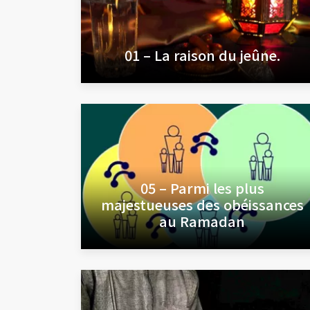
01 – La raison du jeûne.
05 – Parmi les plus
majestueuses des obéissances
au Ramadan