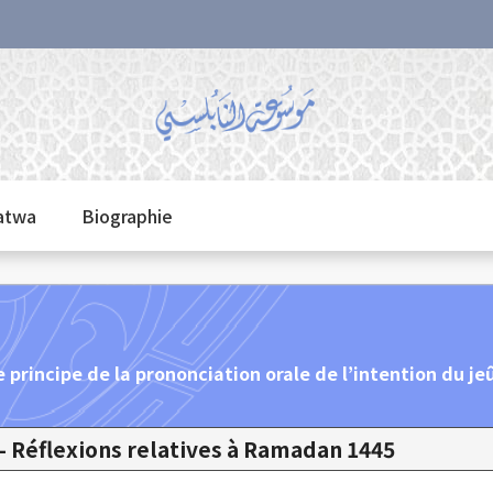
fatwa
Biographie
e principe de la prononciation orale de l’intention du je
1445 H - Réflexions relatives à Ramadan