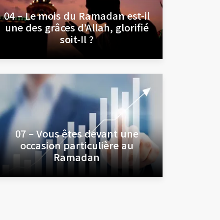
04 – Le mois du Ramadan est-il
une des grâces d’Allah, glorifié
soit-Il ?
07 – Vous êtes devant une
occasion particulière au
Ramadan