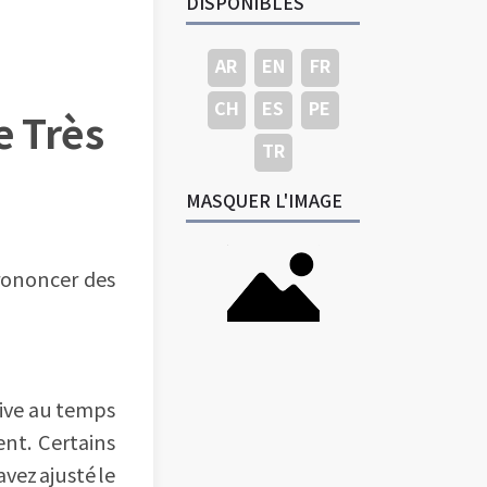
DISPONIBLES
AR
EN
FR
CH
ES
PE
e Très
TR
MASQUER L'IMAGE
prononcer des
rive au temps
ent. Certains
avez ajusté le