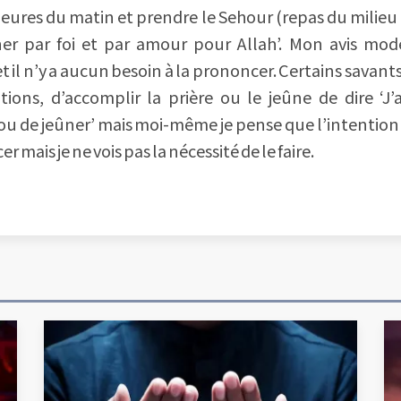
heures du matin et prendre le Sehour (repas du milieu d
eûner par foi et par amour pour Allah’. Mon avis mo
et il n’y a aucun besoin à la prononcer. Certains savan
ns, d’accomplir la prière ou le jeûne de dire ‘J’ai
 ou de jeûner’ mais moi-même je pense que l’intention 
r mais je ne vois pas la nécessité de le faire.