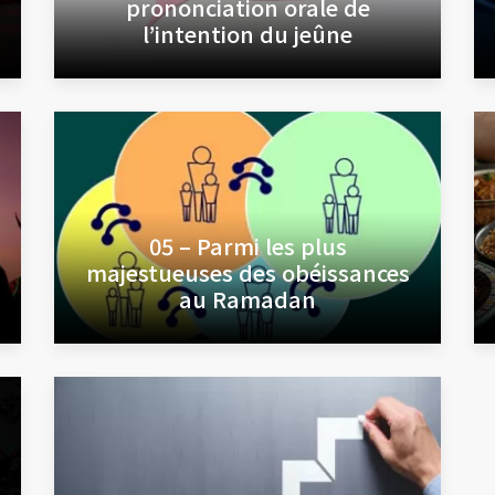
prononciation orale de
l’intention du jeûne
05 – Parmi les plus
majestueuses des obéissances
au Ramadan