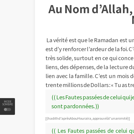
Au Nom d’Allah, 
La vérité est que le Ramadan est un
est d’y renforcer l’ardeur de la foi.
très solide, surtout en ce qui concer
liens, des dépenses, de la lecture 
lien avec la famille. C’est un mois 
trente millions de Dollars : « Tu as tre
(( Les Fautes passées de celui qui 
MODE
sont pardonnées. ))
SOMBRE
[ (hadith d’après Abou Houraïra, approuvé à l’unanimité) ]
(( Les Fautes passées de celui q