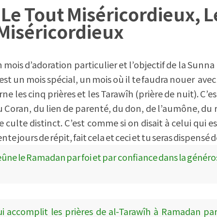
Le Tout Miséricordieux, L
Miséricordieux
 mois d’adoration particulier et l’objectif de la Sunn
 C’est un mois spécial, un mois où il te faudra nouer avec
ne les cinq prières et les Tarawîh (prière de nuit). C’e
du Coran, du lien de parenté, du don, de l’aumône, du 
de culte distinct. C’est comme si on disait à celui qui 
nte jours de répit, fait cela et ceci et tu seras dispensé d
jeûne le Ramadan par foi et par confiance dans la généros
ui accomplit les prières de al-Tarawîh à Ramadan par