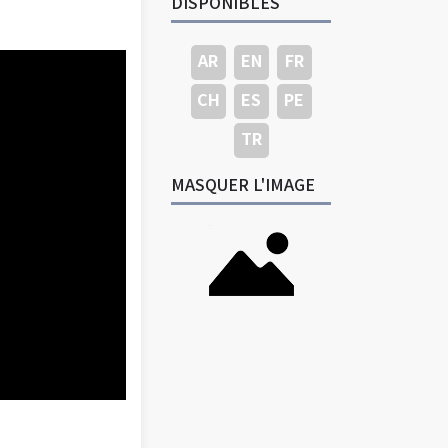
DISPONIBLES
AR
EN
FR
CH
ES
PE
TR
MASQUER L'IMAGE