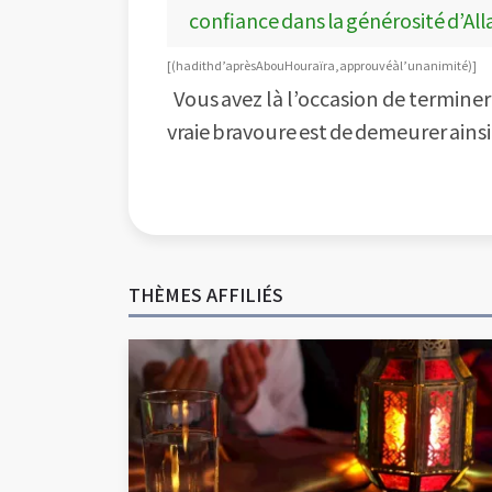
confiance dans la générosité d’All
[ (hadith d’après Abou Houraïra, approuvé à l’unanimité) ]
Vous avez là l’occasion de terminer 
vraie bravoure est de demeurer ainsi
THÈMES AFFILIÉS