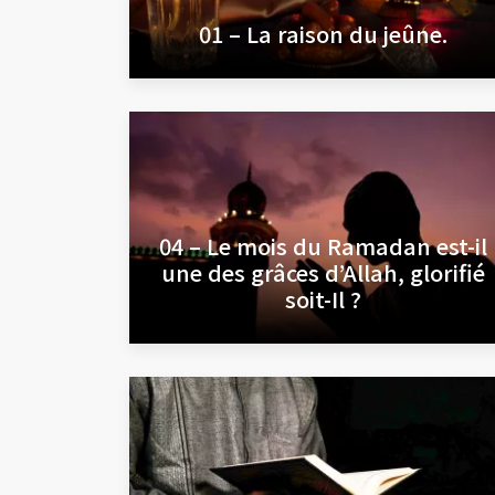
01 – La raison du jeûne.
04 – Le mois du Ramadan est-il
une des grâces d’Allah, glorifié
soit-Il ?