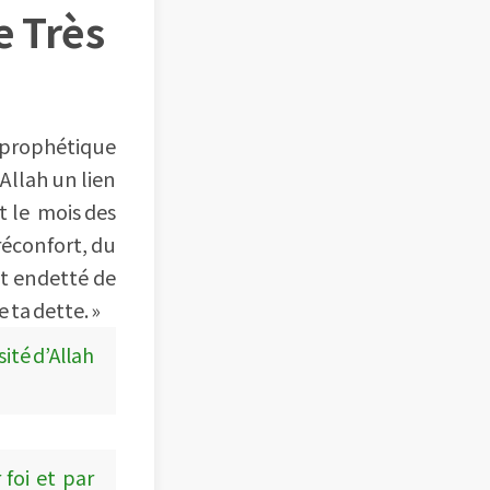
e Très
a prophétique
 Allah un lien
st le mois des
réconfort, du
est endetté de
e ta dette. »
ité d’Allah
 foi et par