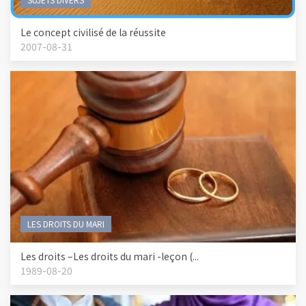
Le concept civilisé de la réussite
2007-08-31
LES DROITS DU MARI
Les droits –Les droits du mari -leçon (...
1989-08-20